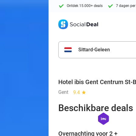
Ontdek 15.000+ deals
7 dagen per
Sittard-Geleen
Hotel ibis Gent Centrum St-
Gent
9.4
star
Beschikbare deals
hexagon
hotel
Overnachting voor 2 +