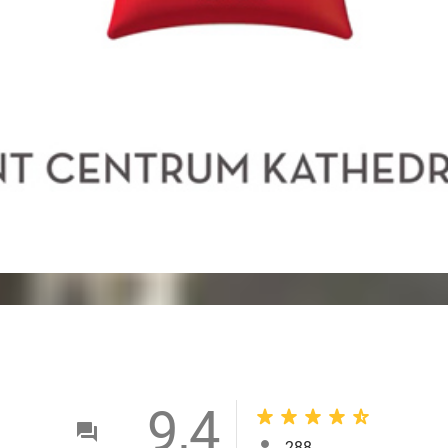
9,4
288