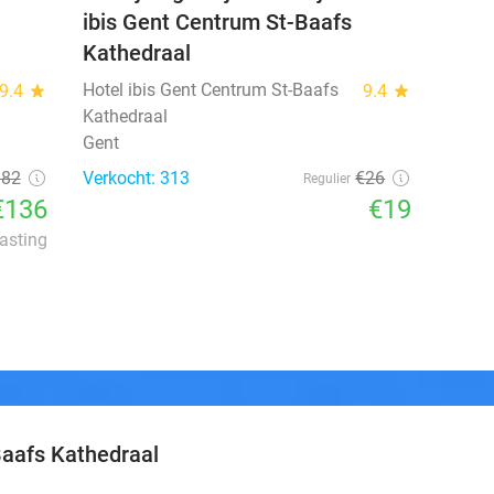
ibis Gent Centrum St-Baafs
Kathedraal
Hotel ibis Gent Centrum St-Baafs
9.4
star
9.4
star
Kathedraal
Gent
182
Verkocht: 313
€26
Regulier
€136
€19
lasting
Baafs Kathedraal