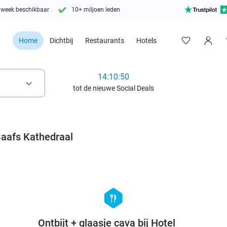
 week beschikbaar
10+ miljoen leden
Home
Dichtbij
Restaurants
Hotels
14:10:49
keyboard_arrow_down
tot de nieuwe Social Deals
Baafs Kathedraal
favorite_border
favorite_border
hexagon
food
Ontbijt + glaasje cava bij Hotel