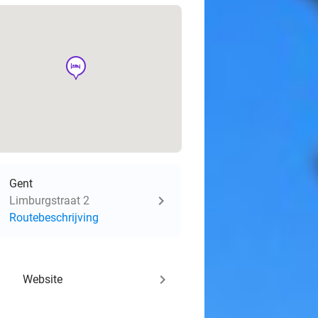
hotel
Gent
Limburgstraat 2
Routebeschrijving
keyboard_arrow_right
Website