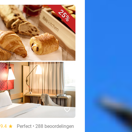
25%
favorite_border
9.4
star
Perfect • 288 beoordelingen