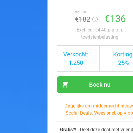
Regulier
€136
€182
Excl. ca. €4,40 p.p.p.n.
toeristenbelasting
Verkocht:
Korting
1.250
25%
shopping_cart
Boek nu
navi
Dagelijks om middernacht nieuw
Social Deals. Wees snel, op = op
Gratis?!
- Deel deze deal met vrien