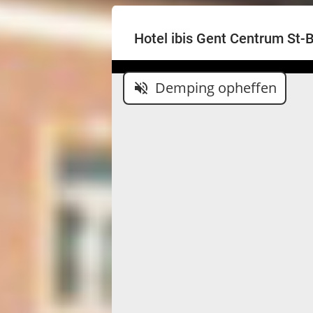
Hotel ibis Gent Centrum St-
Demping opheffen
volume_off