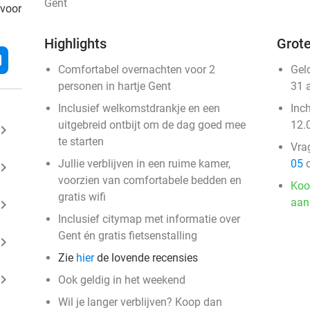
Gent
 voor
Highlights
Grote
l
Comfortabel overnachten voor 2
Gel
personen in hartje Gent
31 
Inclusief welkomstdrankje en een
Inc
uitgebreid ontbijt om de dag goed mee
12.
ard_arrow_right
te starten
Vra
Jullie verblijven in een ruime kamer,
05
o
ard_arrow_right
voorzien van comfortabele bedden en
Koo
gratis wifi
aan
ard_arrow_right
Inclusief citymap met informatie over
Gent én gratis fietsenstalling
ard_arrow_right
Zie
hier
de lovende recensies
ard_arrow_right
Ook geldig in het weekend
Wil je langer verblijven? Koop dan