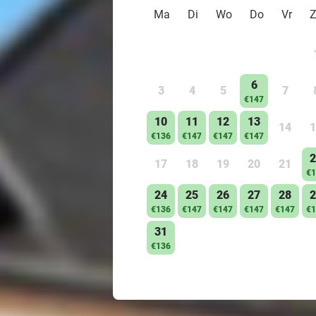
Ma
Di
Wo
Do
Vr
6
3
4
5
7
€147
10
11
12
13
14
1
€136
€147
€147
€147
2
17
18
19
20
21
€1
24
25
26
27
28
2
€136
€147
€147
€147
€147
€1
31
€136