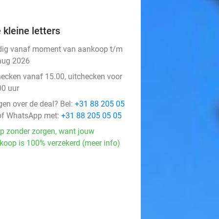
 kleine letters
dig vanaf moment van aankoop t/m
aug 2026
hecken vanaf 15.00, uitchecken voor
00 uur
gen over de deal? Bel:
+31 88 205 05
f WhatsApp met:
+31 88 205 05 05
p zonder zorgen, want jouw
koop is 100% verzekerd (meer info)