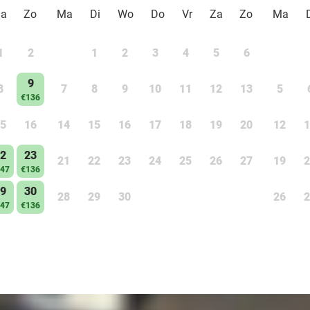
Za
Zo
Ma
Di
Wo
Do
Vr
Za
Zo
Ma
1
2
1
2
3
4
5
6
9
8
7
8
9
10
11
12
13
5
€136
5
16
14
15
16
17
18
19
20
12
1
2
23
21
22
23
24
25
26
27
19
2
47
€136
9
30
28
29
30
26
2
47
€136