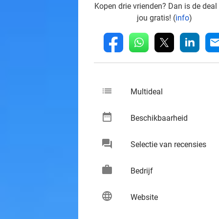
Kopen drie vrienden? Dan is de deal
jou gratis! (
info
)
whatsapp
linkedin
fb
mai
list
keybo
Multideal
date_range
keybo
Beschikbaarheid
chat
keybo
Selectie van recensies
work
keybo
Bedrijf
language
keybo
Website