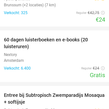
Brunssum (+2 locaties) (7 km)
Verkocht: 325
€42
,75
Regulier
€24
favorite_border
100%
60 dagen luisterboeken en e-books (20
luisteruren)
Nextory
Amsterdam
Verkocht: 6.400
€24
Regulier
Gratis
favorite_border
Entree bij Subtropisch Zwemparadijs Mosaqua
25%
+ softijsje