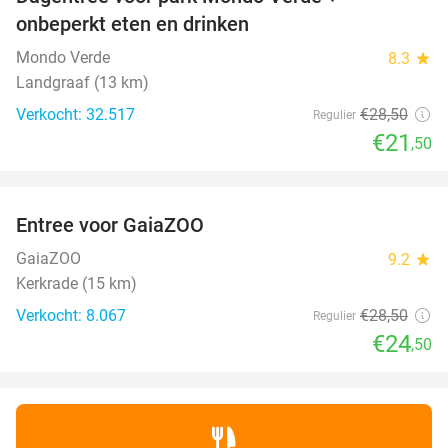
25%
onbeperkt eten en drinken
Mondo Verde
8.3
star
Landgraaf (13 km)
Verkocht: 32.517
€28
,50
Regulier
€21
,50
favorite_border
Entree voor GaiaZOO
14%
GaiaZOO
9.2
star
Kerkrade (15 km)
Verkocht: 8.067
€28
,50
Regulier
€24
,50