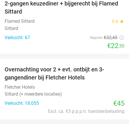
2-gangen keuzediner + bijgerecht bij Flamed
31%
Sittard
Flamed Sittard
9.6
star
Sittard
Verkocht: 67
€32
,45
Regulier
€22
,50
favorite_border
Overnachting voor 2 + evt. ontbijt en 3-
gangendiner bij Fletcher Hotels
Fletcher Hotels
Sittard (+ meerdere locaties)
€45
Verkocht: 18.055
Excl. ca. €3 p.p.p.n. toeristenbelasting
favorite_border