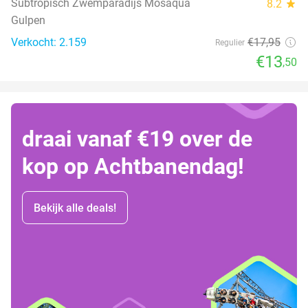
Subtropisch Zwemparadijs Mosaqua
8.2
star
Gulpen
Verkocht: 2.159
€17
,95
Regulier
€13
,50
draai vanaf €19 over de
kop op Achtbanendag!
Bekijk alle deals!