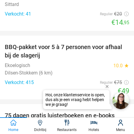
Sittard
Verkocht: 41
€20
Regulier
€14
,95
favorite_border
BBQ-pakket voor 5 à 7 personen voor afhaal
35%
bij de slagerij
Ekoelogisch
10.0
star
Dilsen-Stokkem (6 km)
Verkocht: 415
€75
Regulier
€49
favorite_border
100%
75 dagen gratis luisterboeken en e-books
BookBeat
Home
Dichtbij
Restaurants
Hotels
Menu
Stockholm