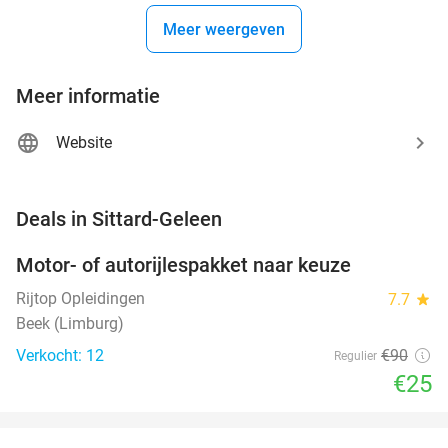
Meer weergeven
Meer informatie
Website
favorite_border
Deals in Sittard-Geleen
Motor- of autorijlespakket naar keuze
72%
Rijtop Opleidingen
7.7
star
Beek (Limburg)
Verkocht: 12
€90
Regulier
€25
favorite_border