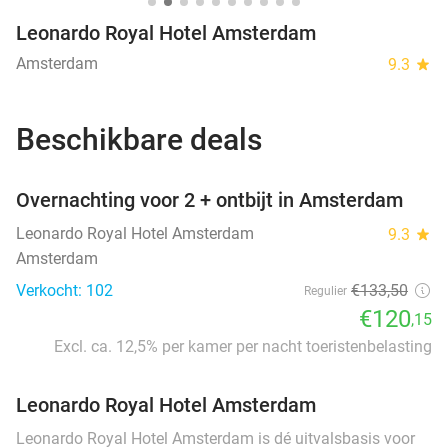
Leonardo Royal Hotel Amsterdam
Amsterdam
9.3
star
Beschikbare deals
favorite_border
Overnachting voor 2 + ontbijt in Amsterdam
Leonardo Royal Hotel Amsterdam
9.3
star
Amsterdam
Verkocht: 102
€133
,50
Regulier
€120
,15
Excl. ca. 12,5% per kamer per nacht toeristenbelasting
Leonardo Royal Hotel Amsterdam
Leonardo Royal Hotel Amsterdam is dé uitvalsbasis voor