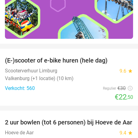
favorite_border
(E-)scooter of e-bike huren (hele dag)
25%
Scooterverhuur Limburg
9.6
star
Valkenburg (+1 locatie) (10 km)
Verkocht: 560
€30
Regulier
€22
,50
favorite_border
2 uur bowlen (tot 6 personen) bij Hoeve de Aar
50%
Hoeve de Aar
9.4
star