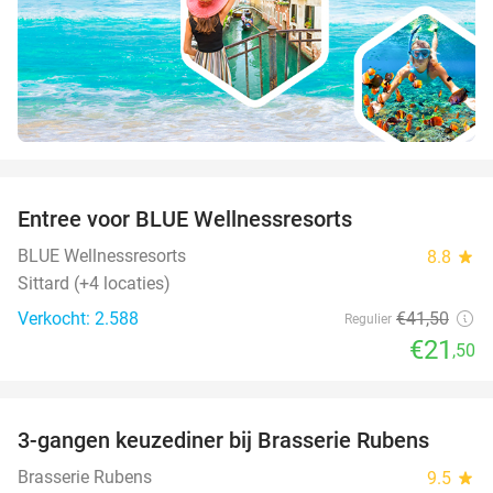
favorite_border
Entree voor BLUE Wellnessresorts
48%
BLUE Wellnessresorts
8.8
star
Sittard (+4 locaties)
Verkocht: 2.588
€41
,50
Regulier
€21
,50
favorite_border
3-gangen keuzediner bij Brasserie Rubens
42%
Brasserie Rubens
9.5
star