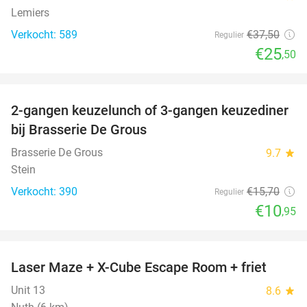
Lemiers
Verkocht: 589
€37
,50
Regulier
€25
,50
favorite_border
2-gangen keuzelunch of 3-gangen keuzediner
30%
bij Brasserie De Grous
Brasserie De Grous
9.7
star
Stein
Verkocht: 390
€15
,70
Regulier
€10
,95
favorite_border
Laser Maze + X-Cube Escape Room + friet
39%
Unit 13
8.6
star