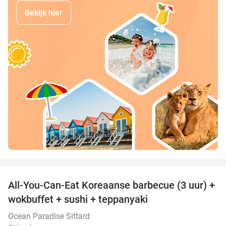
Bekijk hier
favorite_border
All-You-Can-Eat Koreaanse barbecue (3 uur) +
21%
wokbuffet + sushi + teppanyaki
Ocean Paradise Sittard