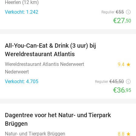
Heerlen (12 km)
Verkocht: 1.242
€55
Regulier
€27
,50
favorite_border
All-You-Can-Eat & Drink (3 uur) bij
19%
Wereldrestaurant Atlantis
Wereldrestaurant Atlantis Nederweert
9.4
star
Nederweert
Verkocht: 4.705
€45
,50
Regulier
€36
,95
favorite_border
Dagentree voor het Natur- und Tierpark
24%
Brüggen
Natur- und Tierpark Brüggen
8.8
star