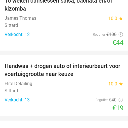
10 weken danslessen salsa, bachata en/of
56%
kizomba
James Thomas
10.0
star
Sittard
Verkocht: 12
€100
Regulier
€44
favorite_border
Handwas + drogen auto of interieurbeurt voor
53%
voertuiggrootte naar keuze
Elite Detailing
10.0
star
Sittard
Verkocht: 13
€40
Regulier
€19
favorite_border