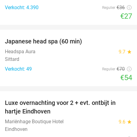
Verkocht: 4.390
€36
Regulier
€27
favorite_border
Japanese head spa (60 min)
23%
Headspa Aura
9.7
star
Sittard
Verkocht: 49
€70
Regulier
€54
favorite_border
Luxe overnachting voor 2 + evt. ontbijt in
14%
hartje Eindhoven
Mariënhage Boutique Hotel
9.6
star
Eindhoven