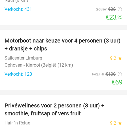
Nuth (6 km)
Verkocht: 431
€38
Regulier
€23
,25
favorite_border
Motorboot naar keuze voor 4 personen (3 uur)
31%
+ drankje + chips
Sailcenter Limburg
9.2
star
Ophoven - Kinrooi (België) (12 km)
Verkocht: 120
€100
Regulier
€69
favorite_border
Privéwellness voor 2 personen (3 uur) +
49%
smoothie, fruitsap of vers fruit
Hair ´n Relax
9.2
star