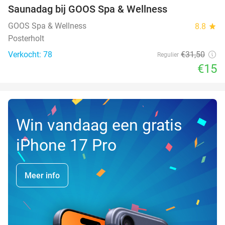
Saunadag bij GOOS Spa & Wellness
52%
NEW
TODAY
GOOS Spa & Wellness
8.8
star
Posterholt
Verkocht: 78
€31
,50
Regulier
€15
Win vandaag een gratis
iPhone 17 Pro
Meer info