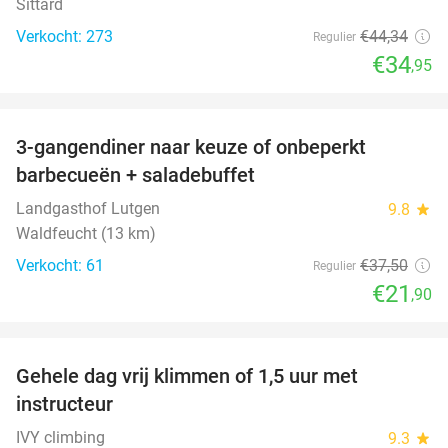
Sittard
Verkocht: 273
€44
,34
Regulier
€34
,95
favorite_border
3-gangendiner naar keuze of onbeperkt
42%
barbecueën + saladebuffet
Landgasthof Lutgen
9.8
star
Waldfeucht (13 km)
Verkocht: 61
€37
,50
Regulier
€21
,90
favorite_border
Gehele dag vrij klimmen of 1,5 uur met
25%
instructeur
IVY climbing
9.3
star