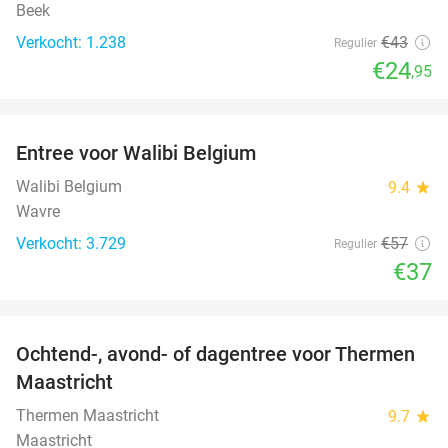
Beek
Verkocht: 1.238
€43
Regulier
€24
,95
favorite_border
Entree voor Walibi Belgium
35%
Walibi Belgium
9.4
star
Wavre
Verkocht: 3.729
€57
Regulier
€37
favorite_border
Ochtend-, avond- of dagentree voor Thermen
25%
Maastricht
Thermen Maastricht
9.7
star
Maastricht