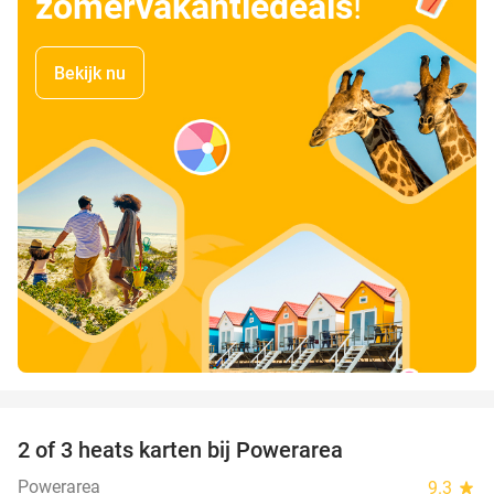
zomervakantiedeals
!
Bekijk nu
favorite_border
2 of 3 heats karten bij Powerarea
32%
Powerarea
9.3
star