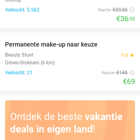
Verkocht: 5.562
€59
,90
Regulier
€36
,90
favorite_border
Permanente make-up naar keuze
52%
Beauty Stunt
9.6
star
Dilsen-Stokkem (6 km)
Verkocht: 21
€145
Regulier
€69
Ontdek de beste
vakantie
deals in eigen land
!