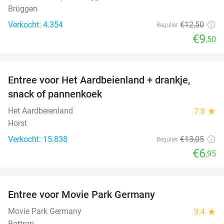
Brüggen
Verkocht: 4.354
€12
,50
Regulier
€9
,50
favorite_border
Entree voor Het Aardbeienland + drankje,
47%
snack of pannenkoek
Het Aardbeienland
7.8
star
Horst
Verkocht: 15.838
€13
,05
Regulier
€6
,95
favorite_border
Entree voor Movie Park Germany
38%
Movie Park Germany
9.4
star
Bottrop