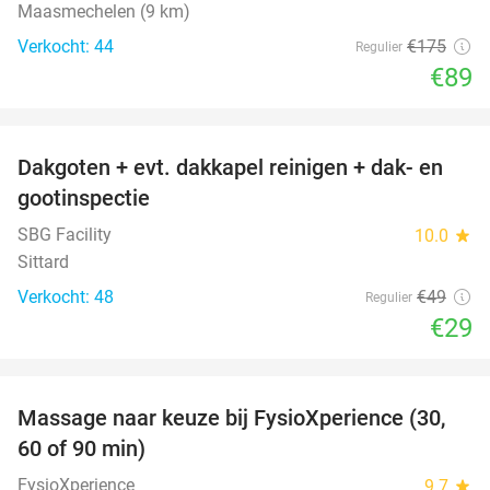
Maasmechelen (9 km)
Verkocht: 44
€175
Regulier
€89
favorite_border
Dakgoten + evt. dakkapel reinigen + dak- en
41%
gootinspectie
SBG Facility
10.0
star
Sittard
Verkocht: 48
€49
Regulier
€29
favorite_border
Massage naar keuze bij FysioXperience (30,
44%
60 of 90 min)
FysioXperience
9.7
star