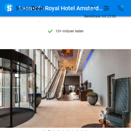
Ontdek 15.000+ deals

Leonardo Royal Hotel Amsterdam
7 dagen per week beschikbaar
Bereikbaar tot 23:00
10+ miljoen leden
9,4
op basis van
205.991 reviews
Ontdek 15.000+ deals
7 dagen per week beschikbaar
10+ miljoen leden