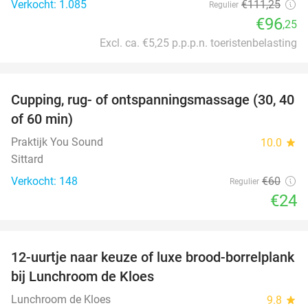
Verkocht: 1.085
€111
,25
Regulier
€96
,25
Excl. ca. €5,25 p.p.p.n. toeristenbelasting
favorite_border
Cupping, rug- of ontspanningsmassage (30, 40
60%
of 60 min)
Praktijk You Sound
10.0
star
Sittard
Verkocht: 148
€60
Regulier
€24
favorite_border
12-uurtje naar keuze of luxe brood-borrelplank
21%
bij Lunchroom de Kloes
Lunchroom de Kloes
9.8
star