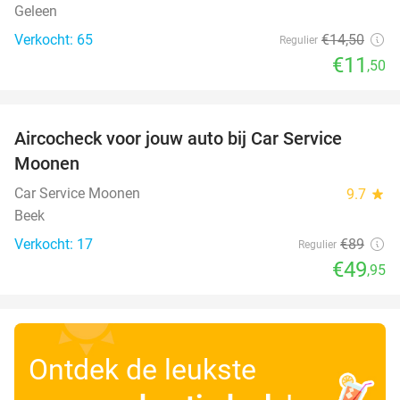
Geleen
Verkocht: 65
€14
,50
Regulier
€11
,50
favorite_border
Aircocheck voor jouw auto bij Car Service
44%
Moonen
Car Service Moonen
9.7
star
Beek
Verkocht: 17
€89
Regulier
€49
,95
Ontdek de leukste