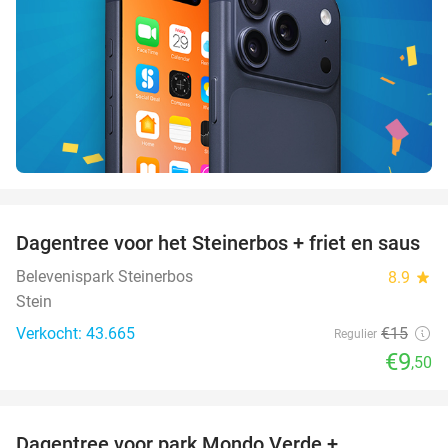
favorite_border
Dagentree voor het Steinerbos + friet en saus
37%
Belevenispark Steinerbos
8.9
star
Stein
Verkocht: 43.665
€15
Regulier
€9
,50
favorite_border
Dagentree voor park Mondo Verde +