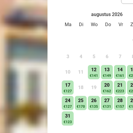
augustus 2026
Ma
Di
Wo
Do
Vr
3
4
5
6
7
12
13
14
1
10
11
€141
€149
€161
€2
17
20
21
2
18
19
€127
€162
€223
€2
24
25
26
27
28
2
€127
€170
€135
€131
€157
€1
31
€123