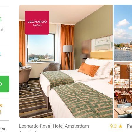
5
ht
:
gate_next
e
!
Leonardo Royal Hotel Amsterdam
9.3
star
Pe
den.