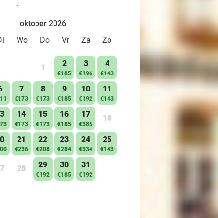
oktober 2026
Di
Wo
Do
Vr
Za
Zo
2
3
4
1
€185
€196
€143
6
7
8
9
10
11
11
€173
€173
€185
€192
€143
3
14
15
16
17
18
73
€173
€173
€185
€385
0
21
22
23
24
25
00
€236
€208
€284
€334
€143
29
30
31
7
28
€192
€185
€192