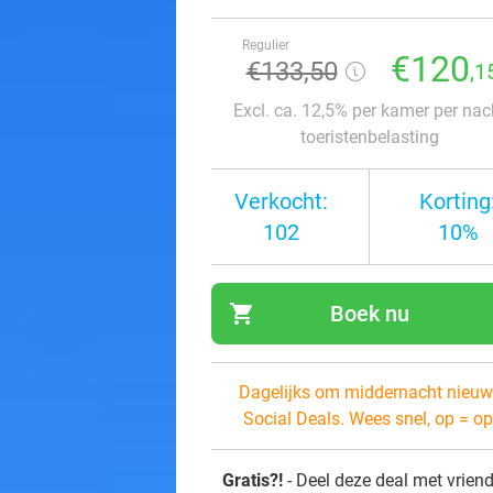
Regulier
€120
€133,50
,1
Excl. ca. 12,5% per kamer per nac
toeristenbelasting
Verkocht:
Korting
102
10%
shopping_cart
Boek nu
navi
Dagelijks om middernacht nieuw
Social Deals. Wees snel, op = op
Gratis?!
- Deel deze deal met vrien