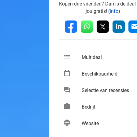
Kopen drie vrienden? Dan is de deal
jou gratis! (
info
)
whatsapp
linkedin
fb
mai
list
keybo
Multideal
date_range
keybo
Beschikbaarheid
chat
keybo
Selectie van recensies
work
keybo
Bedrijf
language
keybo
Website