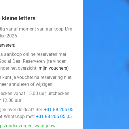
 kleine letters
dig vanaf moment van aankoop t/m
dec 2026
erveren:
a aankoop online reserveren met
Social Deal Reserveren' (te vinden
nder het overzicht:
mijn vouchers
)
e kunt je voucher na reservering niet
eer annuleren of wijzigen
hecken vanaf 15.00 uur, uitchecken
r 12.00 uur
gen over de deal? Bel:
+31 88 205 05
f WhatsApp met:
+31 88 205 05 05
p zonder zorgen, want jouw