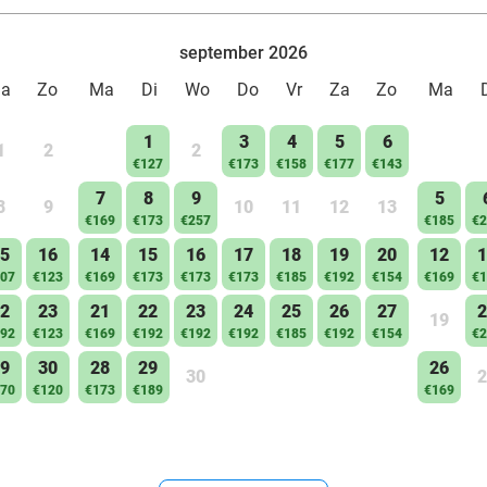
september 2026
Za
Zo
Ma
Di
Wo
Do
Vr
Za
Zo
Ma
1
3
4
5
6
1
2
2
€127
€173
€158
€177
€143
7
8
9
5
8
9
10
11
12
13
€169
€173
€257
€185
€2
5
16
14
15
16
17
18
19
20
12
1
07
€123
€169
€173
€173
€173
€185
€192
€154
€169
€1
2
23
21
22
23
24
25
26
27
2
19
92
€123
€169
€192
€192
€192
€185
€192
€154
€2
9
30
28
29
26
30
2
70
€120
€173
€189
€169