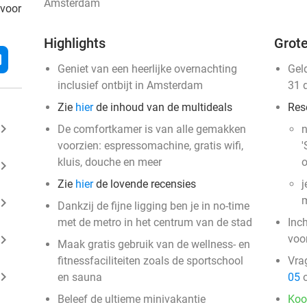
Amsterdam
 voor
Highlights
Grote
l
Geniet van een heerlijke overnachting
Gel
inclusief ontbijt in Amsterdam
31 
Zie
hier
de inhoud van de multideals
Res
ard_arrow_right
De comfortkamer is van alle gemakken
n
voorzien: espressomachine, gratis wifi,
'
kluis, douche en meer
o
ard_arrow_right
Zie
hier
de lovende recensies
j
m
ard_arrow_right
Dankzij de fijne ligging ben je in no-time
met de metro in het centrum van de stad
Inc
ard_arrow_right
voo
Maak gratis gebruik van de wellness- en
fitnessfaciliteiten zoals de sportschool
Vra
ard_arrow_right
en sauna
05
o
Beleef de ultieme minivakantie
Koo