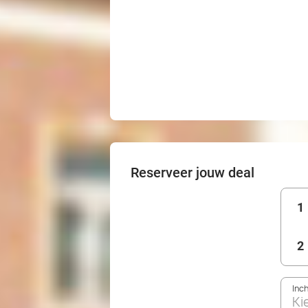
Reserveer jouw deal
1
2
Inc
Ki