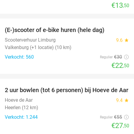
€13
,50
favorite_border
(E-)scooter of e-bike huren (hele dag)
25%
Scooterverhuur Limburg
9.6
star
Valkenburg (+1 locatie) (10 km)
Verkocht: 560
€30
Regulier
€22
,50
favorite_border
2 uur bowlen (tot 6 personen) bij Hoeve de Aar
50%
Hoeve de Aar
9.4
star
Heerlen (12 km)
Verkocht: 1.244
€55
Regulier
€27
,50