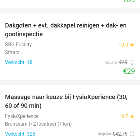
favorite_border
Dakgoten + evt. dakkapel reinigen + dak- en
41%
gootinspectie
SBG Facility
10.0
star
Sittard
Verkocht: 48
€49
Regulier
€29
favorite_border
Massage naar keuze bij FysioXperience (30,
44%
60 of 90 min)
FysioXperience
9.7
star
Brunssum (+2 locaties) (7 km)
Verkocht: 325
€42
,75
Regulier