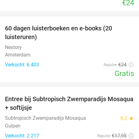
€24
favorite_border
100%
60 dagen luisterboeken en e-books (20
luisteruren)
Nextory
Amsterdam
Verkocht: 6.403
€24
Regulier
Gratis
favorite_border
Entree bij Subtropisch Zwemparadijs Mosaqua
25%
+ softijsje
Subtropisch Zwemparadijs Mosaqua
8.2
star
Gulpen
Verkocht: 2.217
€17
,95
Regulier