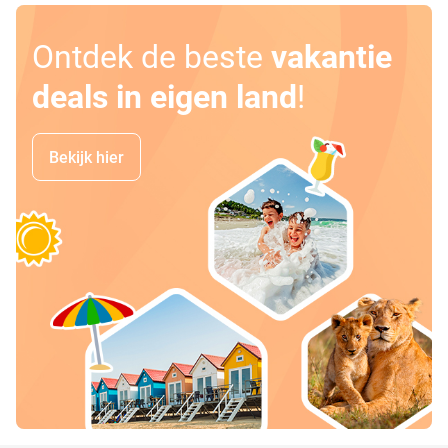
Ontdek de beste
vakantie
deals in eigen land
!
Bekijk hier