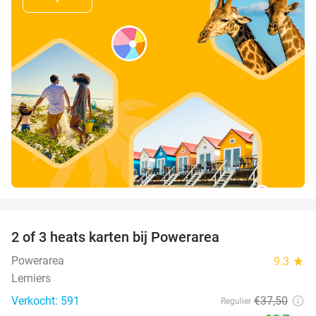
favorite_border
2 of 3 heats karten bij Powerarea
32%
Powerarea
9.3
star
Lemiers
Verkocht: 591
€37
,50
Regulier