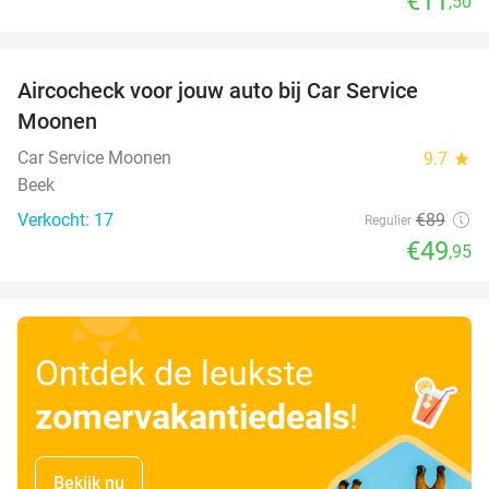
€11
,50
favorite_border
Aircocheck voor jouw auto bij Car Service
44%
Moonen
Car Service Moonen
9.7
star
Beek
Verkocht: 17
€89
Regulier
€49
,95
Ontdek de leukste
zomervakantiedeals
!
Bekijk nu