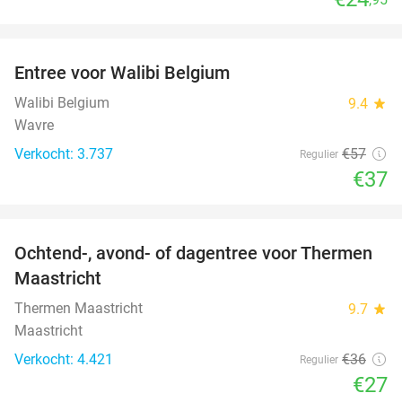
favorite_border
Entree voor Walibi Belgium
35%
Walibi Belgium
9.4
star
Wavre
Verkocht: 3.737
€57
Regulier
€37
favorite_border
Ochtend-, avond- of dagentree voor Thermen
25%
Maastricht
Thermen Maastricht
9.7
star
Maastricht
Verkocht: 4.421
€36
Regulier
€27