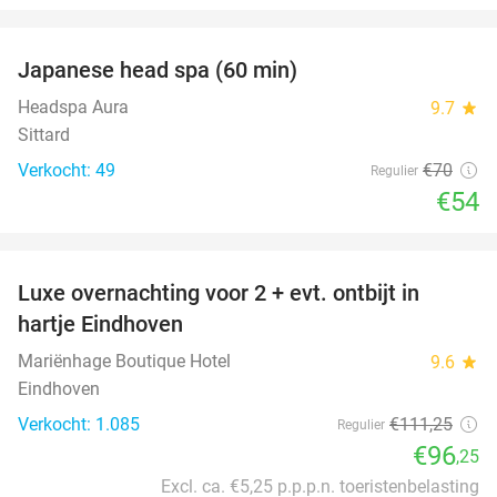
favorite_border
Japanese head spa (60 min)
23%
Headspa Aura
9.7
star
Sittard
Verkocht: 49
€70
Regulier
€54
favorite_border
Luxe overnachting voor 2 + evt. ontbijt in
14%
hartje Eindhoven
Mariënhage Boutique Hotel
9.6
star
Eindhoven
Verkocht: 1.085
€111
,25
Regulier
€96
,25
Excl. ca. €5,25 p.p.p.n. toeristenbelasting