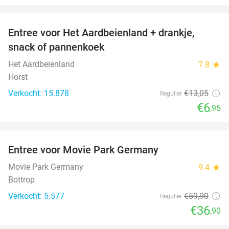
favorite_border
Entree voor Het Aardbeienland + drankje,
47%
snack of pannenkoek
Het Aardbeienland
7.8
star
Horst
Verkocht: 15.878
€13
,05
Regulier
€6
,95
favorite_border
Entree voor Movie Park Germany
38%
Movie Park Germany
9.4
star
Bottrop
Verkocht: 5.577
€59
,90
Regulier
€36
,90
favorite_border