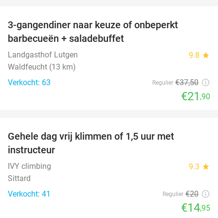
favorite_border
3-gangendiner naar keuze of onbeperkt
42%
barbecueën + saladebuffet
Landgasthof Lutgen
9.8
star
Waldfeucht (13 km)
Verkocht: 63
€37
,50
Regulier
€21
,90
favorite_border
Gehele dag vrij klimmen of 1,5 uur met
25%
instructeur
IVY climbing
9.3
star
Sittard
Verkocht: 41
€20
Regulier
€14
,95