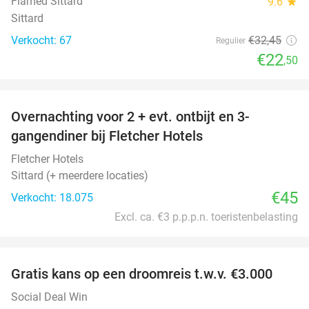
Flamed Sittard
9.6
star
Sittard
Verkocht: 67
€32
,45
Regulier
€22
,50
favorite_border
Overnachting voor 2 + evt. ontbijt en 3-
gangendiner bij Fletcher Hotels
Fletcher Hotels
Sittard (+ meerdere locaties)
€45
Verkocht: 18.075
Excl. ca. €3 p.p.p.n. toeristenbelasting
favorite_border
Gratis kans op een droomreis t.w.v. €3.000
Social Deal Win