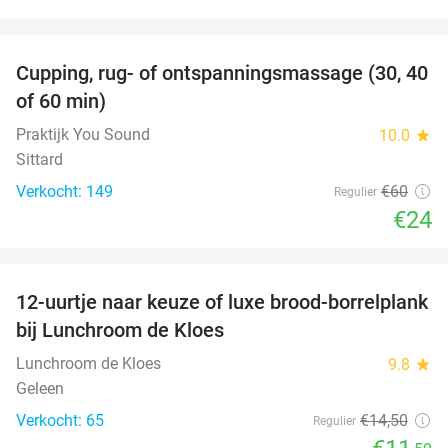
favorite_border
Cupping, rug- of ontspanningsmassage (30, 40
60%
of 60 min)
Praktijk You Sound
10.0
star
Sittard
Verkocht: 149
€60
Regulier
€24
favorite_border
12-uurtje naar keuze of luxe brood-borrelplank
21%
bij Lunchroom de Kloes
Lunchroom de Kloes
9.8
star
Geleen
Verkocht: 65
€14
,50
Regulier