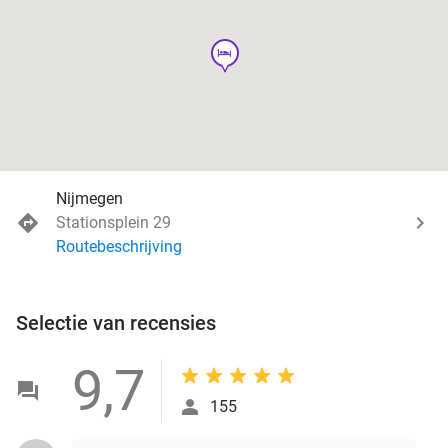
hotel
Nijmegen
Stationsplein 29
Routebeschrijving
Selectie van recensies
9,7
155