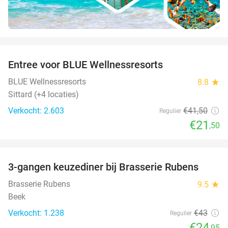
favorite_border
Entree voor BLUE Wellnessresorts
48%
BLUE Wellnessresorts
8.8
star
Sittard (+4 locaties)
Verkocht: 2.603
€41
,50
Regulier
€21
,50
favorite_border
3-gangen keuzediner bij Brasserie Rubens
42%
Brasserie Rubens
9.5
star
Beek
Verkocht: 1.238
€43
Regulier
€24
,95