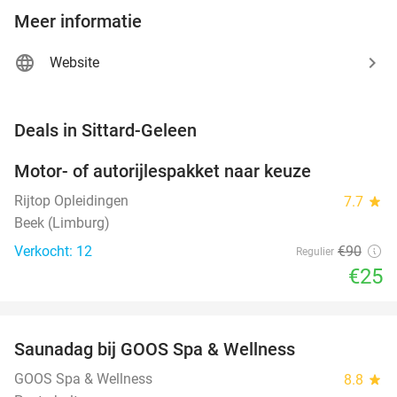
Meer informatie
Website
favorite_border
Deals in Sittard-Geleen
Motor- of autorijlespakket naar keuze
72%
Rijtop Opleidingen
7.7
star
Beek (Limburg)
Verkocht: 12
€90
Regulier
€25
favorite_border
Saunadag bij GOOS Spa & Wellness
52%
NEW
TODAY
GOOS Spa & Wellness
8.8
star