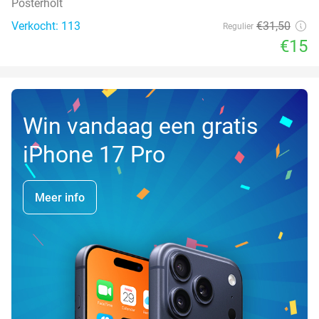
Posterholt
Verkocht: 113
€31
,50
Regulier
€15
Win vandaag een gratis
iPhone 17 Pro
Meer info