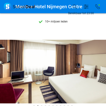
Ontdek 15.000+ deals

Mercure Hotel Nijmegen Centre
7 dagen per week beschikbaar
Bereikbaar tot 23:00
10+ miljoen leden
9,4
op basis van
206.004 reviews
Ontdek 15.000+ deals
7 dagen per week beschikbaar
10+ miljoen leden