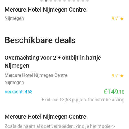
Mercure Hotel Nijmegen Centre
Nijmegen
9.7
star
Beschikbare deals
favorite_border
Overnachting voor 2 + ontbijt in hartje
Nijmegen
Mercure Hotel Nijmegen Centre
9.7
star
Nijmegen
€149
Verkocht: 468
,10
Excl. ca. €3,58 p.p.p.n. toeristenbelasting
Mercure Hotel Nijmegen Centre
Zoals de naam al doet vermoeden, vind je het mooie 4-