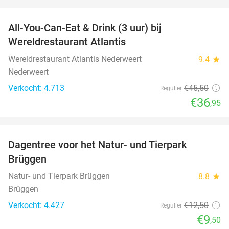
favorite_border
All-You-Can-Eat & Drink (3 uur) bij
19%
Wereldrestaurant Atlantis
Wereldrestaurant Atlantis Nederweert
9.4
star
Nederweert
Verkocht: 4.713
€45
,50
Regulier
€36
,95
favorite_border
Dagentree voor het Natur- und Tierpark
24%
Brüggen
Natur- und Tierpark Brüggen
8.8
star
Brüggen
Verkocht: 4.427
€12
,50
Regulier
€9
,50