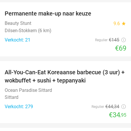
Permanente make-up naar keuze
52%
Beauty Stunt
9.6
star
Dilsen-Stokkem (6 km)
Verkocht: 21
€145
Regulier
€69
favorite_border
All-You-Can-Eat Koreaanse barbecue (3 uur) +
21%
wokbuffet + sushi + teppanyaki
Ocean Paradise Sittard
Sittard
Verkocht: 279
€44
,34
Regulier
€34
,95