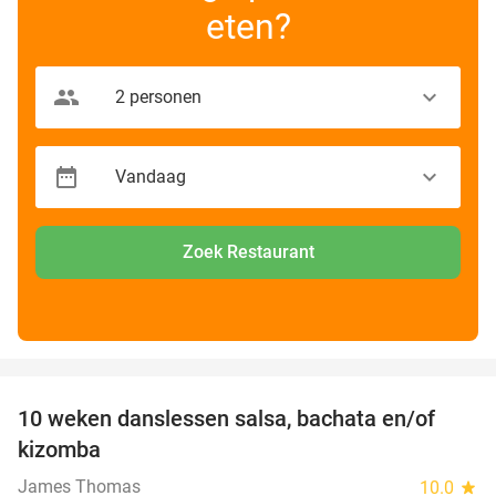
eten?
Zoek Restaurant
favorite_border
10 weken danslessen salsa, bachata en/of
56%
kizomba
James Thomas
10.0
star