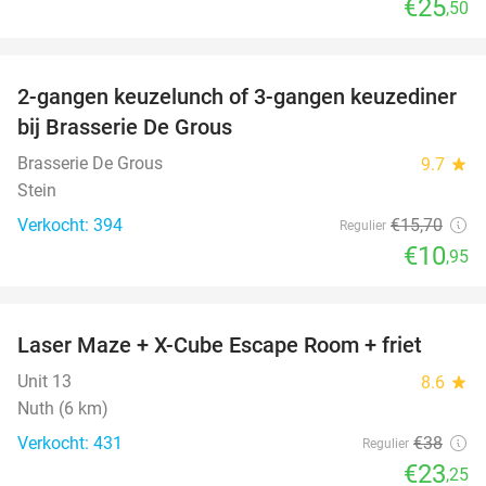
€25
,50
favorite_border
2-gangen keuzelunch of 3-gangen keuzediner
30%
bij Brasserie De Grous
Brasserie De Grous
9.7
star
Stein
Verkocht: 394
€15
,70
Regulier
€10
,95
favorite_border
Laser Maze + X-Cube Escape Room + friet
39%
Unit 13
8.6
star
Nuth (6 km)
Verkocht: 431
€38
Regulier
€23
,25