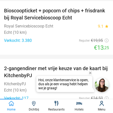
Bioscoopticket + popcorn of chips + frisdrank
34%
bij Royal Servicebioscoop Echt
Royal Servicebioscoop Echt
9.1
star
Echt (10 km)
Verkocht: 3.380
€19
,95
Regulier
€13
,25
favorite_border
2-gangendiner met vrije keuze van de kaart bij
23%
KitchenbyPJ
KitchenbyPJ
9.0
star
Echt (10 km)
Verkocht: 117
€24
,50
Regulier
€18
,95
Home
Dichtbij
Restaurants
Hotels
Menu