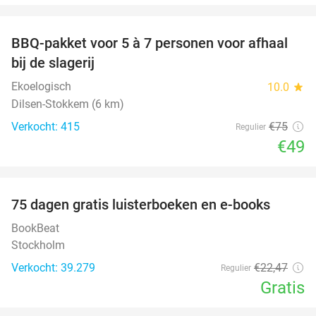
favorite_border
BBQ-pakket voor 5 à 7 personen voor afhaal
35%
bij de slagerij
Ekoelogisch
10.0
star
Dilsen-Stokkem (6 km)
Verkocht: 415
€75
Regulier
€49
favorite_border
100%
75 dagen gratis luisterboeken en e-books
BookBeat
Stockholm
Verkocht: 39.279
€22
,47
Regulier
Gratis
favorite_border