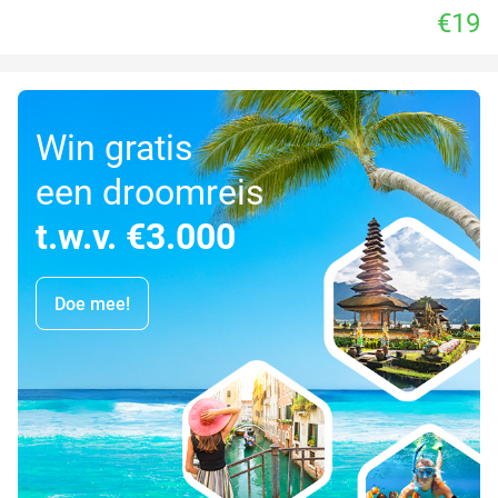
€19
Win gratis
een droomreis
t.w.v. €3.000
Doe mee!