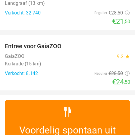
Landgraaf (13 km)
Verkocht: 32.740
€28
,50
Regulier
€21
,50
favorite_border
Entree voor GaiaZOO
14%
GaiaZOO
9.2
star
Kerkrade (15 km)
Verkocht: 8.142
€28
,50
Regulier
€24
,50
Voordelig spontaan uit