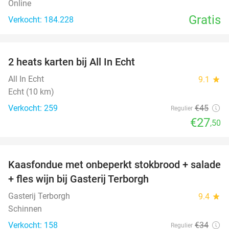
Online
Gratis
Verkocht: 184.228
favorite_border
2 heats karten bij All In Echt
39%
All In Echt
9.1
star
Echt (10 km)
Verkocht: 259
€45
Regulier
€27
,50
favorite_border
Kaasfondue met onbeperkt stokbrood + salade
44%
+ fles wijn bij Gasterij Terborgh
Gasterij Terborgh
9.4
star
Schinnen
Verkocht: 158
€34
Regulier