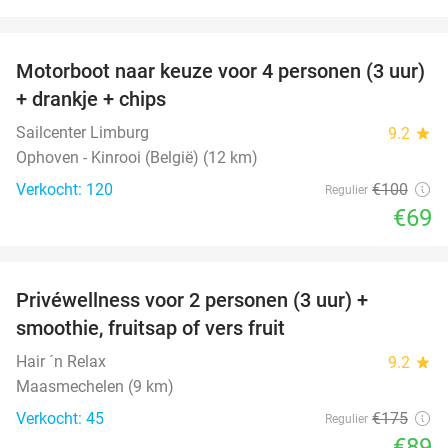
favorite_border
Motorboot naar keuze voor 4 personen (3 uur)
31%
+ drankje + chips
Sailcenter Limburg
9.2
star
Ophoven - Kinrooi (België) (12 km)
Verkocht: 120
€100
Regulier
€69
favorite_border
Privéwellness voor 2 personen (3 uur) +
49%
smoothie, fruitsap of vers fruit
Hair ´n Relax
9.2
star
Maasmechelen (9 km)
Verkocht: 45
€175
Regulier
€89