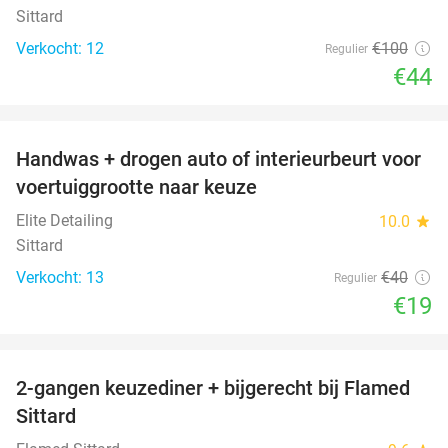
Sittard
Verkocht: 12
€100
Regulier
€44
favorite_border
Handwas + drogen auto of interieurbeurt voor
53%
voertuiggrootte naar keuze
Elite Detailing
10.0
star
Sittard
Verkocht: 13
€40
Regulier
€19
favorite_border
2-gangen keuzediner + bijgerecht bij Flamed
31%
Sittard