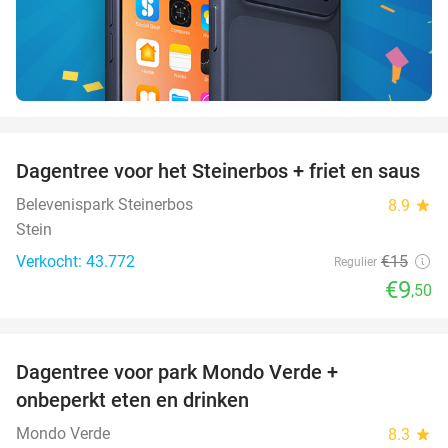
favorite_border
Dagentree voor het Steinerbos + friet en saus
37%
Belevenispark Steinerbos
8.9
star
Stein
Verkocht: 43.772
€15
Regulier
€9
,50
favorite_border
Dagentree voor park Mondo Verde +
25%
onbeperkt eten en drinken
Mondo Verde
8.3
star