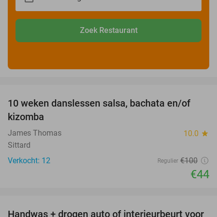
Zoek Restaurant
favorite_border
10 weken danslessen salsa, bachata en/of
56%
kizomba
James Thomas
10.0
star
Sittard
Verkocht: 12
€100
Regulier
€44
favorite_border
Handwas + drogen auto of interieurbeurt voor