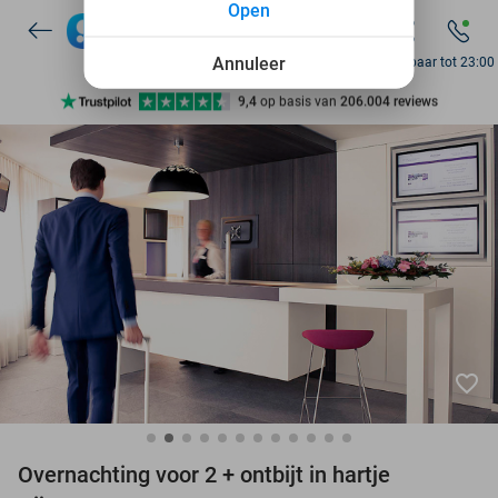
Open
7 dagen per week beschikbaar
10+ miljoen leden
Annuleer
Bereikbaar tot 23:00
9,4
op basis van
206.004 reviews
Ontdek 15.000+ deals
7 dagen per week beschikbaar
10+ miljoen leden
favorite_border
Overnachting voor 2 + ontbijt in hartje