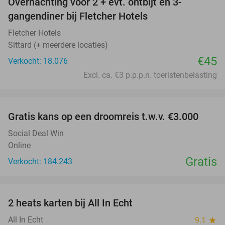
Overnachting voor 2 + evt. ontbijt en 3-
gangendiner bij Fletcher Hotels
Fletcher Hotels
Sittard (+ meerdere locaties)
€45
Verkocht: 18.076
Excl. ca. €3 p.p.p.n. toeristenbelasting
favorite_border
Gratis kans op een droomreis t.w.v. €3.000
Social Deal Win
Online
Gratis
Verkocht: 184.243
favorite_border
2 heats karten bij All In Echt
39%
All In Echt
9.1
star