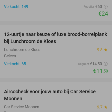
Verkocht: 149
€60
Regulier
€24
favorite_border
12-uurtje naar keuze of luxe brood-borrelplank
21%
bij Lunchroom de Kloes
Lunchroom de Kloes
9.8
star
Geleen
Verkocht: 65
€14
,50
Regulier
€11
,50
favorite_border
Aircocheck voor jouw auto bij Car Service
44%
Moonen
Car Service Moonen
9.7
star