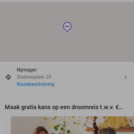
hotel
Nijmegen
Stationsplein 29
Routebeschrijving
Maak gratis kans op een droomreis t.w.v. €3.000!