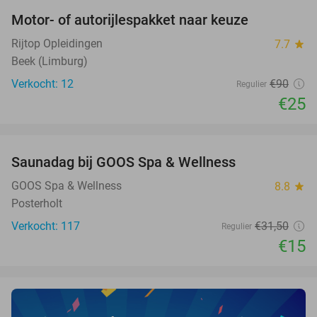
Motor- of autorijlespakket naar keuze
72%
Rijtop Opleidingen
7.7
star
Beek (Limburg)
Verkocht: 12
€90
Regulier
€25
favorite_border
Saunadag bij GOOS Spa & Wellness
52%
NEW
TODAY
GOOS Spa & Wellness
8.8
star
Posterholt
Verkocht: 117
€31
,50
Regulier
€15