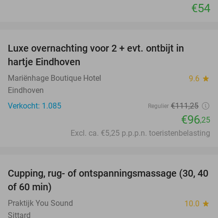
€54
favorite_border
Luxe overnachting voor 2 + evt. ontbijt in
14%
hartje Eindhoven
Mariënhage Boutique Hotel
9.6
star
Eindhoven
Verkocht: 1.085
€111
,25
Regulier
€96
,25
Excl. ca. €5,25 p.p.p.n. toeristenbelasting
favorite_border
Cupping, rug- of ontspanningsmassage (30, 40
60%
of 60 min)
Praktijk You Sound
10.0
star
Sittard