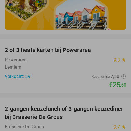
favorite_border
2 of 3 heats karten bij Powerarea
32%
Powerarea
9.3
star
Lemiers
Verkocht: 591
€37
,50
Regulier
€25
,50
favorite_border
2-gangen keuzelunch of 3-gangen keuzediner
30%
bij Brasserie De Grous
Brasserie De Grous
9.7
star