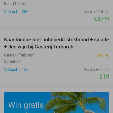
Echt (10 km)
Verkocht: 259
€45
Regulier
€27
,50
favorite_border
Kaasfondue met onbeperkt stokbrood + salade
44%
+ fles wijn bij Gasterij Terborgh
Gasterij Terborgh
9.4
star
Schinnen
Verkocht: 158
€34
Regulier
€19
Win gratis