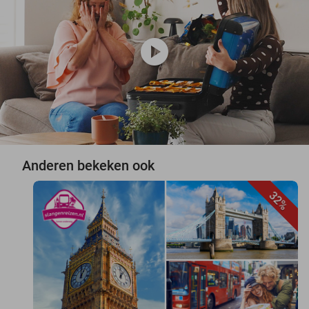
play_circle
Anderen bekeken ook
32%