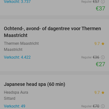
Verkocht: 3.737
€57
Regulier
€37
favorite_border
Ochtend-, avond- of dagentree voor Thermen
25%
Maastricht
Thermen Maastricht
9.7
star
Maastricht
Verkocht: 4.422
€36
Regulier
€27
favorite_border
Japanese head spa (60 min)
23%
Headspa Aura
9.7
star
Sittard
Verkocht: 49
€70
Regulier