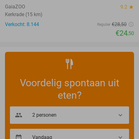
GaiaZOO
9.2
star
Kerkrade (15 km)
Verkocht: 8.144
€28
,50
Regulier
€24
,50
Voordelig spontaan uit
eten?