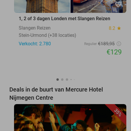
favorite_border
1, 2 of 3 dagen Londen met Slangen Reizen
Slangen Reizen
8.2
star
Stein-Urmond (+38 locaties)
Verkocht: 2.780
€189
,95
Regulier
€129
Deals in de buurt van Mercure Hotel
Nijmegen Centre
35%