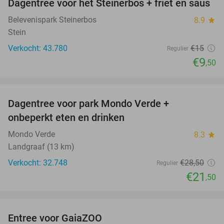
Dagentree voor het Steinerbos + friet en saus
37%
Belevenispark Steinerbos
8.9
star
Stein
Verkocht: 43.780
€15
Regulier
€9
,50
favorite_border
Dagentree voor park Mondo Verde +
25%
onbeperkt eten en drinken
Mondo Verde
8.3
star
Landgraaf (13 km)
Verkocht: 32.748
€28
,50
Regulier
€21
,50
favorite_border
Entree voor GaiaZOO
14%