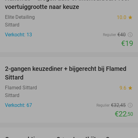
53%
voertuiggrootte naar keuze
Elite Detailing
10.0
star
Sittard
Verkocht: 13
€40
Regulier
€19
favorite_border
2-gangen keuzediner + bijgerecht bij Flamed
31%
Sittard
Flamed Sittard
9.6
star
Sittard
Verkocht: 67
€32
,45
Regulier
€22
,50
favorite_border