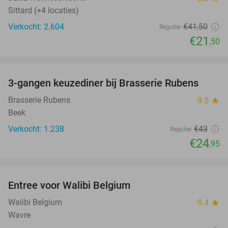
Sittard (+4 locaties)
Verkocht: 2.604
€41
,50
Regulier
€21
,50
favorite_border
3-gangen keuzediner bij Brasserie Rubens
42%
Brasserie Rubens
9.5
star
Beek
Verkocht: 1.238
€43
Regulier
€24
,95
favorite_border
Entree voor Walibi Belgium
35%
Walibi Belgium
9.4
star
Wavre