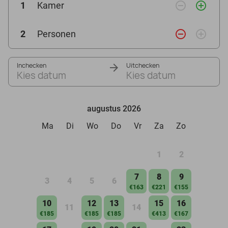
remove_circle_outline
add_circle_outline
1
Kamer
remove_circle_outline
add_circle_outline
2
Personen
Inchecken
Uitchecken
Kies datum
Kies datum
augustus 2026
Ma
Di
Wo
Do
Vr
Za
Zo
1
2
7
8
9
3
4
5
6
€163
€221
€155
10
12
13
15
16
11
14
€185
€185
€185
€413
€167