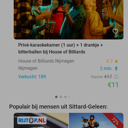
favorite_border
Privé-karaokekamer (1 uur) + 1 drankje +
bitterballen bij House of Billiards
House of Billiards Nijmegen
8.7
star
Nijmegen
2 min.
directions_walk
Verkocht: 189
€17
Regulier
€11
Populair bij mensen uit Sittard-Geleen:
72%