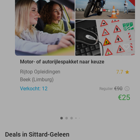
favorite_border
Motor- of autorijlespakket naar keuze
Rijtop Opleidingen
7.7
star
Beek (Limburg)
Verkocht: 12
€90
Regulier
€25
favorite_border
Deals in Sittard-Geleen