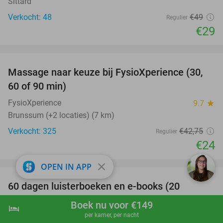
Sittard
Verkocht: 48
€49
Regulier
€29
favorite_border
Massage naar keuze bij FysioXperience (30,
44%
60 of 90 min)
FysioXperience
9.7
star
Brunssum (+2 locaties) (7 km)
Verkocht: 325
€42
,75
Regulier
€24
favorite_border
close
OPEN IN APP
100%
60 dagen luisterboeken en e-books (20
luisteruren)
Boek nu voor €149
hotel
shopping_cart
Boek nu
navigate_next
per kamer, per nacht
Nextory