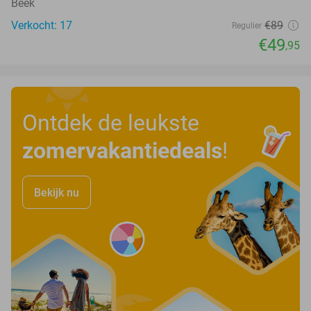
Beek
Verkocht: 17
€89
Regulier
€49
,95
Ontdek de leukste
zomervakantiedeals
!
Bekijk nu