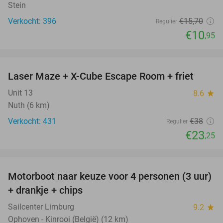
Stein
Verkocht: 396
€15
,70
Regulier
€10
,95
favorite_border
Laser Maze + X-Cube Escape Room + friet
39%
Unit 13
8.6
star
Nuth (6 km)
Verkocht: 431
€38
Regulier
€23
,25
favorite_border
Motorboot naar keuze voor 4 personen (3 uur)
31%
+ drankje + chips
Sailcenter Limburg
9.2
star
Ophoven - Kinrooi (België) (12 km)