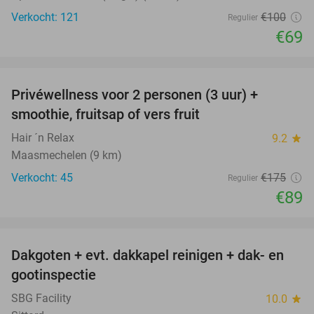
Verkocht: 121
€100
Regulier
€69
favorite_border
Privéwellness voor 2 personen (3 uur) +
49%
smoothie, fruitsap of vers fruit
Hair ´n Relax
9.2
star
Maasmechelen (9 km)
Verkocht: 45
€175
Regulier
€89
favorite_border
Dakgoten + evt. dakkapel reinigen + dak- en
41%
gootinspectie
SBG Facility
10.0
star