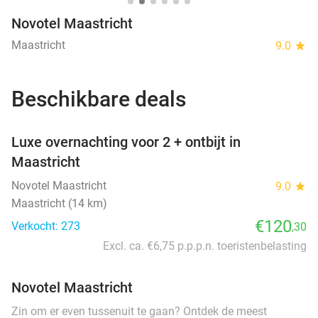
Novotel Maastricht
Maastricht
9.0
star
Beschikbare deals
favorite_border
Luxe overnachting voor 2 + ontbijt in
Maastricht
Novotel Maastricht
9.0
star
Maastricht (14 km)
€120
Verkocht: 273
,30
Excl. ca. €6,75 p.p.p.n. toeristenbelasting
Novotel Maastricht
Zin om er even tussenuit te gaan? Ontdek de meest