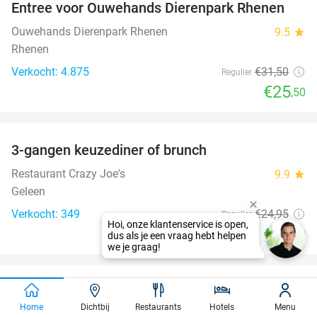
Entree voor Ouwehands Dierenpark Rhenen
19%
Ouwehands Dierenpark Rhenen
9.5
star
Rhenen
Verkocht: 4.875
€31
,50
Regulier
€25
,50
favorite_border
3-gangen keuzediner of brunch
50%
Restaurant Crazy Joe's
9.9
star
Geleen
Verkocht: 349
€24
,95
Regulier
€12
,50
favorite_border
Ontspanningsmassage naar keuze (60 of 90
43%
SOLD
Home
Dichtbij
Restaurants
Hotels
Menu
min)
OUT