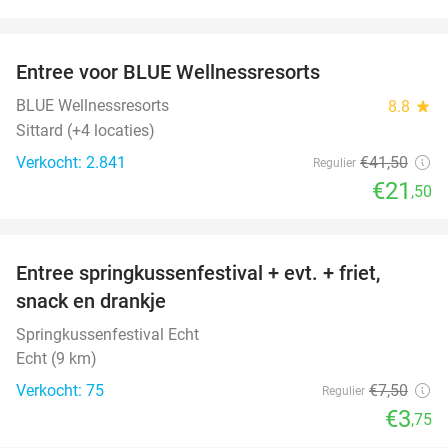
favorite_border
Entree voor BLUE Wellnessresorts
48%
BLUE Wellnessresorts
8.8
star
Sittard (+4 locaties)
Verkocht: 2.841
€41
,50
Regulier
€21
,50
favorite_border
Entree springkussenfestival + evt. + friet,
50%
snack en drankje
Springkussenfestival Echt
Echt (9 km)
Verkocht: 75
€7
,50
Regulier
€3
,75