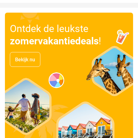
Ontdek de leukste
zomervakantiedeals
!
Bekijk nu