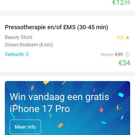
€12
,95
favorite_border
Pressotherapie en/of EMS (30-45 min)
42%
NEW
TODAY
Beauty Stunt
9.6
star
Dilsen-Stokkem (6 km)
Verkocht: 0
€59
Regulier
€34
Win vandaag een gratis
iPhone 17 Pro
Meer info