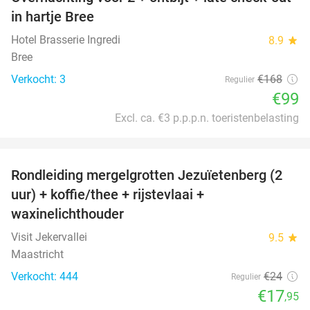
41%
NEW
in hartje Bree
TODAY
Hotel Brasserie Ingredi
8.9
star
Bree
Verkocht: 3
€168
Regulier
€99
Excl. ca. €3 p.p.p.n. toeristenbelasting
favorite_border
Rondleiding mergelgrotten Jezuïetenberg (2
25%
uur) + koffie/thee + rijstevlaai +
waxinelichthouder
Visit Jekervallei
9.5
star
Maastricht
Verkocht: 444
€24
Regulier
€17
,95