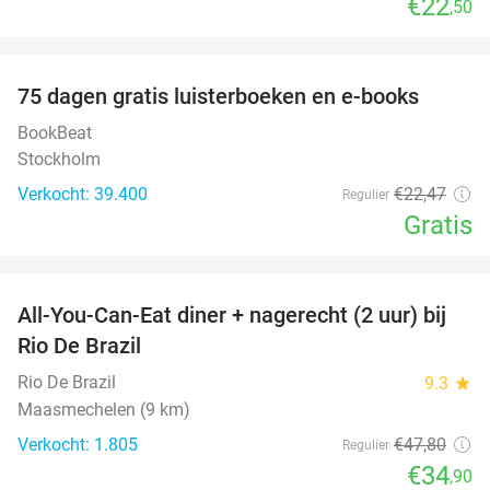
€22
,50
favorite_border
100%
75 dagen gratis luisterboeken en e-books
BookBeat
Stockholm
Verkocht: 39.400
€22
,47
Regulier
Gratis
favorite_border
All-You-Can-Eat diner + nagerecht (2 uur) bij
27%
Rio De Brazil
Rio De Brazil
9.3
star
Maasmechelen (9 km)
Verkocht: 1.805
€47
,80
Regulier
€34
,90