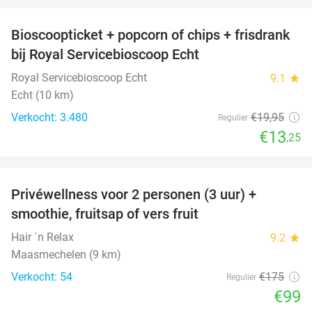
Bioscoopticket + popcorn of chips + frisdrank
34%
bij Royal Servicebioscoop Echt
Royal Servicebioscoop Echt
9.1
star
Echt (10 km)
Verkocht: 3.480
€19
,95
Regulier
€13
,25
favorite_border
Privéwellness voor 2 personen (3 uur) +
43%
smoothie, fruitsap of vers fruit
Hair ´n Relax
9.2
star
Maasmechelen (9 km)
Verkocht: 54
€175
Regulier
€99