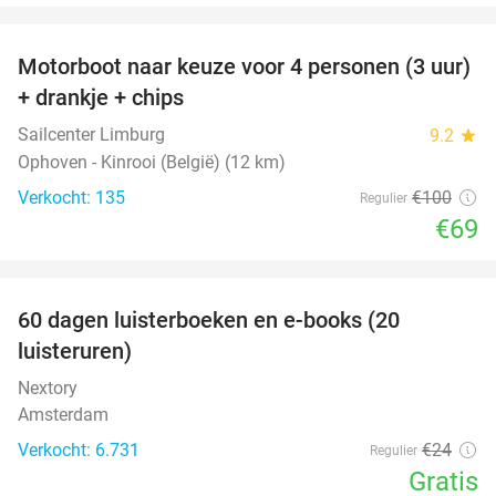
favorite_border
Motorboot naar keuze voor 4 personen (3 uur)
31%
+ drankje + chips
Sailcenter Limburg
9.2
star
Ophoven - Kinrooi (België) (12 km)
Verkocht: 135
€100
Regulier
€69
favorite_border
100%
60 dagen luisterboeken en e-books (20
luisteruren)
Nextory
Amsterdam
Verkocht: 6.731
€24
Regulier
Gratis