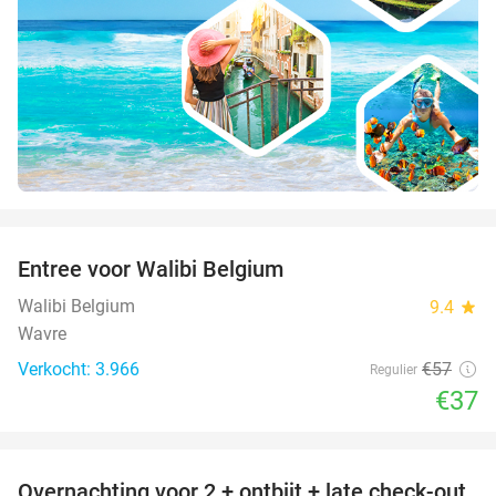
favorite_border
Entree voor Walibi Belgium
35%
Walibi Belgium
9.4
star
Wavre
Verkocht: 3.966
€57
Regulier
€37
favorite_border
Overnachting voor 2 + ontbijt + late check-out