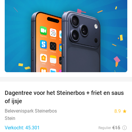
favorite_border
Dagentree voor het Steinerbos + friet en saus
37%
of ijsje
Belevenispark Steinerbos
8.9
star
Stein
Verkocht: 45.301
€15
Regulier