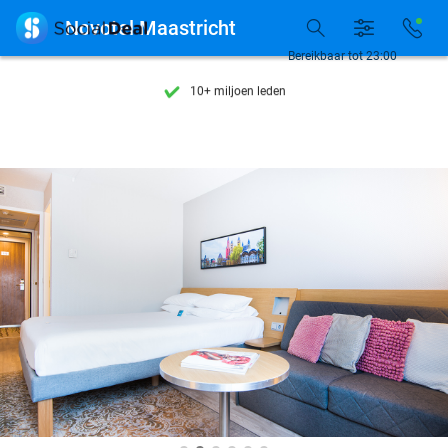
Ontdek 15.000+ deals

Novotel Maastricht
7 dagen per week beschikbaar
Bereikbaar tot 23:00
10+ miljoen leden
9,4
op basis van
206.559 reviews
Ontdek 15.000+ deals
7 dagen per week beschikbaar
10+ miljoen leden