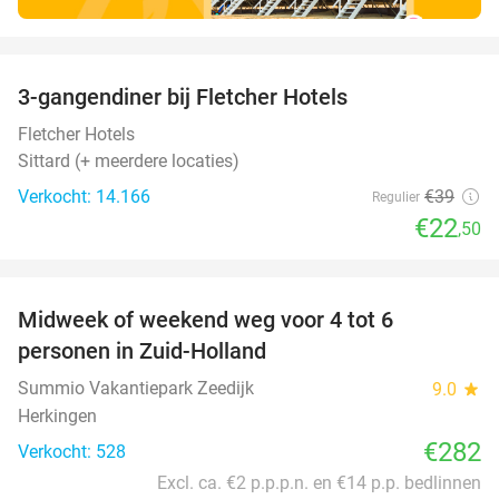
favorite_border
3-gangendiner bij Fletcher Hotels
42%
Fletcher Hotels
Sittard (+ meerdere locaties)
Verkocht: 14.166
€39
Regulier
€22
,50
favorite_border
Midweek of weekend weg voor 4 tot 6
personen in Zuid-Holland
Summio Vakantiepark Zeedijk
9.0
star
Herkingen
€282
Verkocht: 528
Excl. ca. €2 p.p.p.n. en €14 p.p. bedlinnen