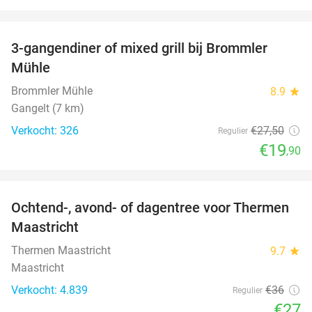
favorite_border
3-gangendiner of mixed grill bij Brommler
28%
Mühle
Brommler Mühle
8.9
star
Gangelt (7 km)
Verkocht: 326
€27
,50
Regulier
€19
,90
favorite_border
Ochtend-, avond- of dagentree voor Thermen
25%
Maastricht
Thermen Maastricht
9.7
star
Maastricht
Verkocht: 4.839
€36
Regulier
€27