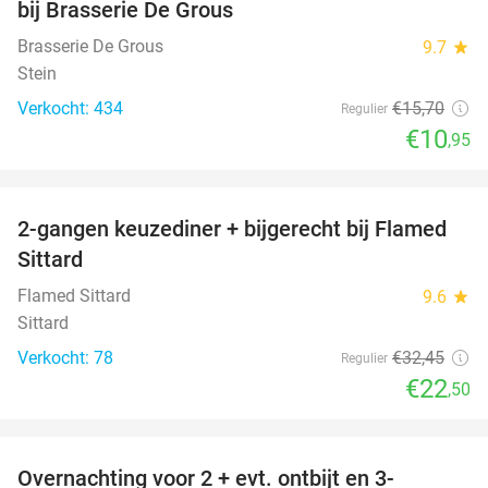
bij Brasserie De Grous
Brasserie De Grous
9.7
star
Stein
Verkocht: 434
€15
,70
Regulier
€10
,95
favorite_border
2-gangen keuzediner + bijgerecht bij Flamed
31%
Sittard
Flamed Sittard
9.6
star
Sittard
Verkocht: 78
€32
,45
Regulier
€22
,50
favorite_border
Overnachting voor 2 + evt. ontbijt en 3-