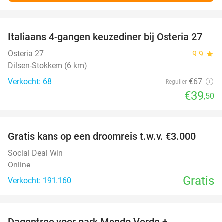
favorite_border
Italiaans 4-gangen keuzediner bij Osteria 27
41%
Osteria 27
9.9
star
Dilsen-Stokkem (6 km)
Verkocht: 68
€67
Regulier
€39
,50
favorite_border
Gratis kans op een droomreis t.w.v. €3.000
Social Deal Win
Online
Gratis
Verkocht: 191.160
favorite_border
Dagentree voor park Mondo Verde +