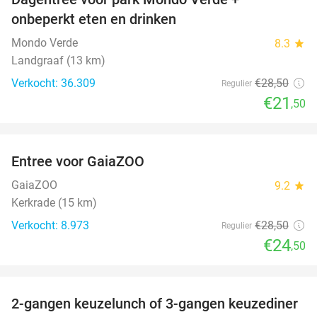
25%
onbeperkt eten en drinken
Mondo Verde
8.3
star
Landgraaf (13 km)
Verkocht: 36.309
€28
,50
Regulier
€21
,50
favorite_border
Entree voor GaiaZOO
14%
GaiaZOO
9.2
star
Kerkrade (15 km)
Verkocht: 8.973
€28
,50
Regulier
€24
,50
favorite_border
2-gangen keuzelunch of 3-gangen keuzediner
30%