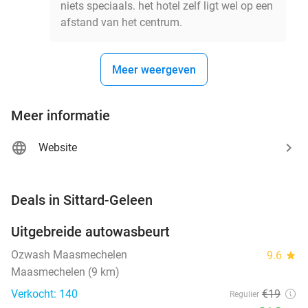
niets speciaals. het hotel zelf ligt wel op een
afstand van het centrum.
Meer weergeven
Meer informatie
Website
favorite_border
Deals in Sittard-Geleen
Uitgebreide autowasbeurt
32%
NEW
TODAY
Ozwash Maasmechelen
9.6
star
Maasmechelen (9 km)
Verkocht: 140
€19
Regulier