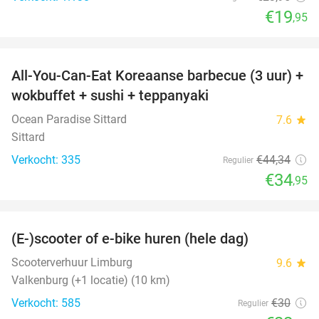
€19
,95
favorite_border
All-You-Can-Eat Koreaanse barbecue (3 uur) +
21%
wokbuffet + sushi + teppanyaki
Ocean Paradise Sittard
7.6
star
Sittard
Verkocht: 335
€44
,34
Regulier
€34
,95
favorite_border
(E-)scooter of e-bike huren (hele dag)
25%
Scooterverhuur Limburg
9.6
star
Valkenburg (+1 locatie) (10 km)
Verkocht: 585
€30
Regulier