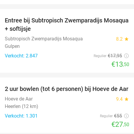
favorite_border
Entree bij Subtropisch Zwemparadijs Mosaqua
25%
+ softijsje
Subtropisch Zwemparadijs Mosaqua
8.2
star
Gulpen
Verkocht: 2.847
€17
,95
Regulier
€13
,50
favorite_border
2 uur bowlen (tot 6 personen) bij Hoeve de Aar
50%
Hoeve de Aar
9.4
star
Heerlen (12 km)
Verkocht: 1.301
€55
Regulier
€27
,50
favorite_border