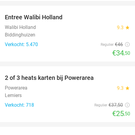
favorite_border
Entree Walibi Holland
25%
Walibi Holland
9.3
star
Biddinghuizen
Verkocht: 5.470
€46
Regulier
€34
,50
favorite_border
2 of 3 heats karten bij Powerarea
32%
Powerarea
9.3
star
Lemiers
Verkocht: 718
€37
,50
Regulier
€25
,50
favorite_border