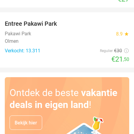
favorite_border
Entree Pakawi Park
28%
Pakawi Park
8.9
star
Olmen
Verkocht: 13.311
€30
Regulier
€21
,50
Ontdek de beste
vakantie
deals in eigen land
!
Bekijk hier