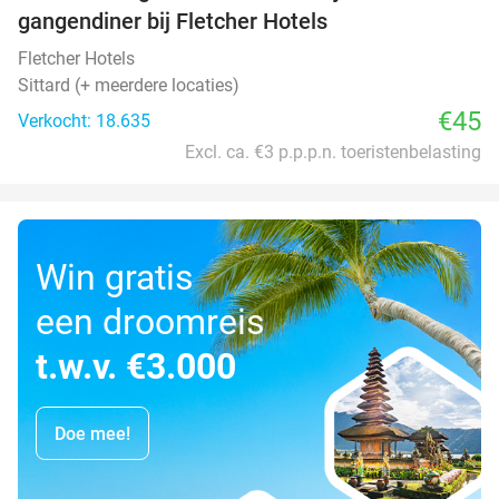
gangendiner bij Fletcher Hotels
Fletcher Hotels
Sittard (+ meerdere locaties)
€45
Verkocht: 18.635
Excl. ca. €3 p.p.p.n. toeristenbelasting
Win gratis
een droomreis
t.w.v. €3.000
Doe mee!