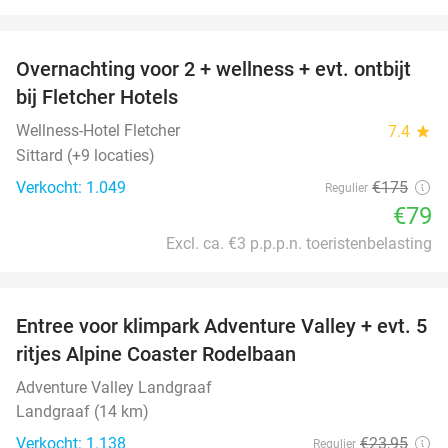
favorite_border
Overnachting voor 2 + wellness + evt. ontbijt
55%
bij Fletcher Hotels
Wellness-Hotel Fletcher
7.4
star
Sittard (+9 locaties)
Verkocht: 1.049
€175
Regulier
€79
Excl. ca. €3 p.p.p.n. toeristenbelasting
favorite_border
Entree voor klimpark Adventure Valley + evt. 5
17%
ritjes Alpine Coaster Rodelbaan
Adventure Valley Landgraaf
Landgraaf (14 km)
Verkocht: 1.138
€23
,95
Regulier