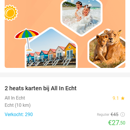
favorite_border
2 heats karten bij All In Echt
39%
All In Echt
9.1
star
Echt (10 km)
Verkocht: 290
€45
Regulier
€27
,50