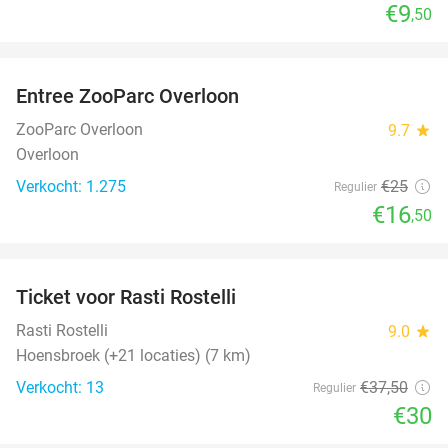
€9
,50
favorite_border
Entree ZooParc Overloon
34%
ZooParc Overloon
9.7
star
Overloon
Verkocht: 1.275
€25
Regulier
€16
,50
favorite_border
Ticket voor Rasti Rostelli
20%
NEW
TODAY
Rasti Rostelli
9.0
star
Hoensbroek (+21 locaties) (7 km)
Verkocht: 13
€37
,50
Regulier
€30