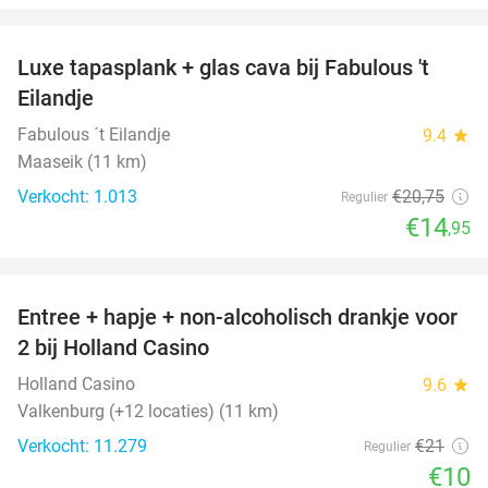
favorite_border
Luxe tapasplank + glas cava bij Fabulous 't
28%
Eilandje
Fabulous ´t Eilandje
9.4
star
Maaseik (11 km)
Verkocht: 1.013
€20
,75
Regulier
€14
,95
favorite_border
Entree + hapje + non-alcoholisch drankje voor
52%
2 bij Holland Casino
Holland Casino
9.6
star
Valkenburg (+12 locaties) (11 km)
Verkocht: 11.279
€21
Regulier
€10