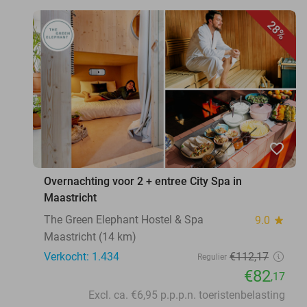
28%
favorite_border
Overnachting voor 2 + entree City Spa in
Maastricht
The Green Elephant Hostel & Spa
9.0
star
Maastricht (14 km)
Verkocht: 1.434
€112
,17
Regulier
€82
,17
Excl. ca. €6,95 p.p.p.n. toeristenbelasting