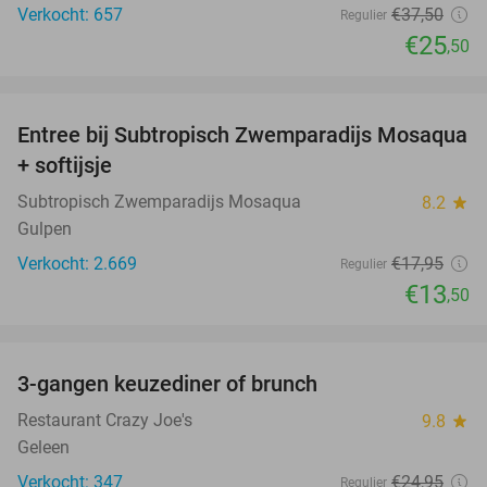
Verkocht: 657
€37
,50
Regulier
€25
,50
favorite_border
Entree bij Subtropisch Zwemparadijs Mosaqua
25%
+ softijsje
Subtropisch Zwemparadijs Mosaqua
8.2
star
Gulpen
Verkocht: 2.669
€17
,95
Regulier
€13
,50
favorite_border
3-gangen keuzediner of brunch
50%
Restaurant Crazy Joe's
9.8
star
Geleen
Verkocht: 347
€24
,95
Regulier