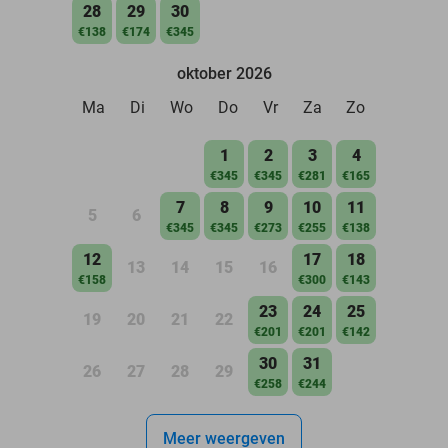
28
29
30
€138
€174
€345
oktober 2026
Ma
Di
Wo
Do
Vr
Za
Zo
1
2
3
4
€345
€345
€281
€165
7
8
9
10
11
5
6
€345
€345
€273
€255
€138
12
17
18
13
14
15
16
€158
€300
€143
23
24
25
19
20
21
22
€201
€201
€142
30
31
26
27
28
29
€258
€244
Meer weergeven