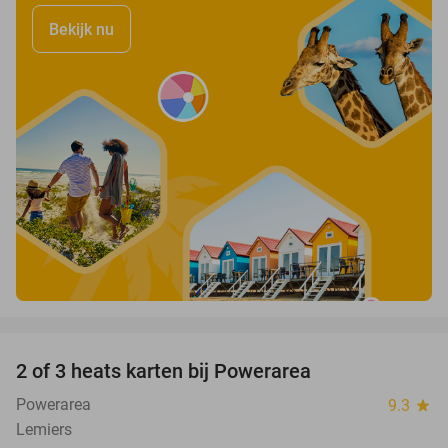
Bekijk nu
favorite_border
2 of 3 heats karten bij Powerarea
32%
Powerarea
9.3
star
Lemiers