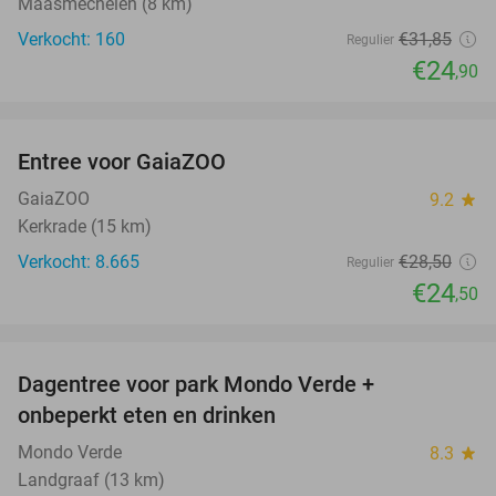
Maasmechelen (8 km)
Verkocht: 160
€31
,85
Regulier
€24
,90
favorite_border
Entree voor GaiaZOO
14%
GaiaZOO
9.2
star
Kerkrade (15 km)
Verkocht: 8.665
€28
,50
Regulier
€24
,50
favorite_border
Dagentree voor park Mondo Verde +
25%
onbeperkt eten en drinken
Mondo Verde
8.3
star
Landgraaf (13 km)