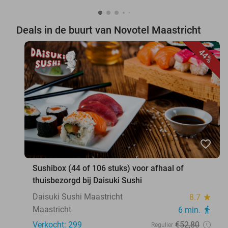
Deals in de buurt van Novotel Maastricht
44%
favorite_border
Sushibox (44 of 106 stuks) voor afhaal of
thuisbezorgd bij Daisuki Sushi
Daisuki Sushi Maastricht
8.7
star
Maastricht
6 min.
directions_walk
Verkocht: 299
€52
,80
Regulier