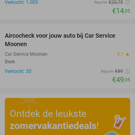
Verkocht: 1.005
€20
,75
Regulier
€14
,95
favorite_border
Aircocheck voor jouw auto bij Car Service
44%
Moonen
Car Service Moonen
9.7
star
Beek
Verkocht: 20
€89
Regulier
€49
,95
Ontdek de leukste
zomervakantiedeals
!