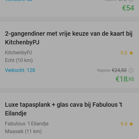
€54
favorite_border
2-gangendiner met vrije keuze van de kaart bij
23%
KitchenbyPJ
KitchenbyPJ
9.0
star
Echt (10 km)
Verkocht: 128
€24
,50
Regulier
€18
,95
favorite_border
Luxe tapasplank + glas cava bij Fabulous 't
28%
Eilandje
Fabulous ´t Eilandje
9.4
star
Maaseik (11 km)