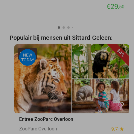
€29
,50
Populair bij mensen uit Sittard-Geleen:
34%
NEW
TODAY
favorite_border
Entree ZooParc Overloon
ZooParc Overloon
9.7
star