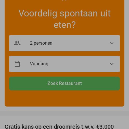
Voordelig spontaan uit
eten?
Zoek Restaurant
favorite_border
Gratis kans op een droomreis t.w.v. €3.000