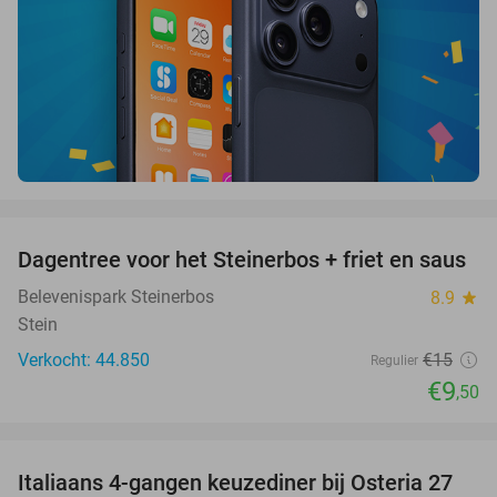
favorite_border
Dagentree voor het Steinerbos + friet en saus
37%
Belevenispark Steinerbos
8.9
star
Stein
Verkocht: 44.850
€15
Regulier
€9
,50
favorite_border
Italiaans 4-gangen keuzediner bij Osteria 27
41%