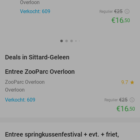
Overloon
Verkocht: 609
€25
Regulier
€16
,50
favorite_border
Deals in Sittard-Geleen
Entree ZooParc Overloon
34%
NEW
TODAY
ZooParc Overloon
9.7
star
Overloon
Verkocht: 609
€25
Regulier
€16
,50
favorite_border
Entree springkussenfestival + evt. + friet,
50%
NEW