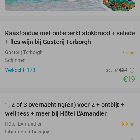
favorite_border
Kaasfondue met onbeperkt stokbrood + salade
44%
+ fles wijn bij Gasterij Terborgh
Gasterij Terborgh
9.4
star
Schinnen
Verkocht: 173
€34
Regulier
€19
favorite_border
1, 2 of 3 overnachting(en) voor 2 + ontbijt +
32%
NEW
wellness + meer bij Hôtel L'Amandier
TODAY
Hôtel L'Amandier
9.9
star
Libramont-Chevigny