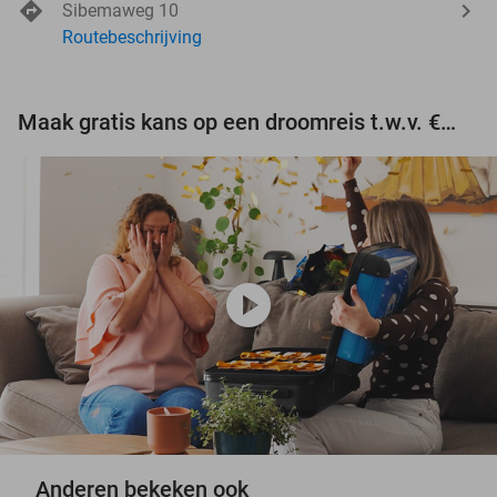
Sibemaweg 10
Routebeschrijving
Maak gratis kans op een droomreis t.w.v. €3.000!
play_circle
Anderen bekeken ook