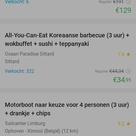
Verkocht: 6
€191
Regulier
€129
favorite_border
All-You-Can-Eat Koreaanse barbecue (3 uur) +
21%
wokbuffet + sushi + teppanyaki
Ocean Paradise Sittard
7.6
star
Sittard
Verkocht: 322
€44
,34
Regulier
€34
,95
favorite_border
Motorboot naar keuze voor 4 personen (3 uur)
31%
+ drankje + chips
Sailcenter Limburg
9.2
star
Ophoven - Kinrooi (België) (12 km)