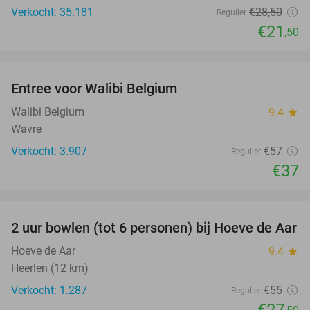
Verkocht: 35.181
€28
,50
Regulier
€21
,50
favorite_border
Entree voor Walibi Belgium
35%
Walibi Belgium
9.4
star
Wavre
Verkocht: 3.907
€57
Regulier
€37
favorite_border
2 uur bowlen (tot 6 personen) bij Hoeve de Aar
50%
Hoeve de Aar
9.4
star
Heerlen (12 km)
Verkocht: 1.287
€55
Regulier
€27