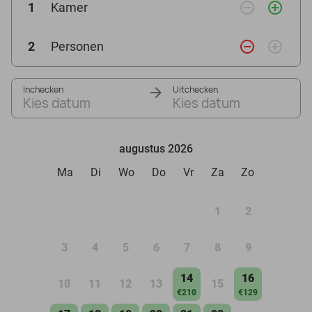
remove_circle_outline
add_circle_outline
1
Kamer
remove_circle_outline
add_circle_outline
2
Personen
Inchecken
Uitchecken
Kies datum
Kies datum
augustus 2026
Ma
Di
Wo
Do
Vr
Za
Zo
1
2
3
4
5
6
7
8
9
14
16
10
11
12
13
15
€210
€129