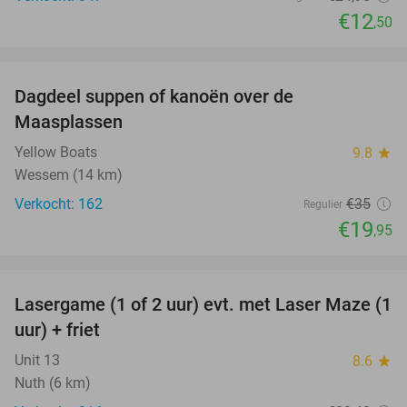
€12
,50
favorite_border
Dagdeel suppen of kanoën over de
43%
Maasplassen
Yellow Boats
9.8
star
Wessem (14 km)
Verkocht: 162
€35
Regulier
€19
,95
favorite_border
Lasergame (1 of 2 uur) evt. met Laser Maze (1
22%
uur) + friet
Unit 13
8.6
star
Nuth (6 km)