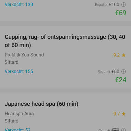
Verkocht: 130
€100
Regulier
€69
favorite_border
Cupping, rug- of ontspanningsmassage (30, 40
60%
of 60 min)
Praktijk You Sound
9.2
star
Sittard
Verkocht: 155
€60
Regulier
€24
favorite_border
Japanese head spa (60 min)
23%
Headspa Aura
9.7
star
Sittard
Verkocht: 52
€70
Regulier