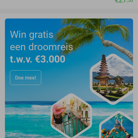
,50
Win gratis
een droomreis
t.w.v. €3.000
Doe mee!