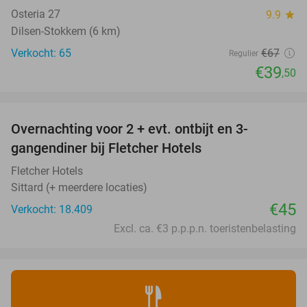
Osteria 27
9.9
star
Dilsen-Stokkem (6 km)
Verkocht: 65
€67
Regulier
€39
,50
favorite_border
Overnachting voor 2 + evt. ontbijt en 3-
gangendiner bij Fletcher Hotels
Fletcher Hotels
Sittard (+ meerdere locaties)
€45
Verkocht: 18.409
Excl. ca. €3 p.p.p.n. toeristenbelasting