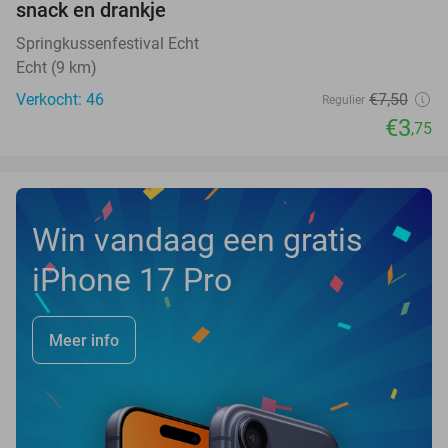
snack en drankje
TODAY
Springkussenfestival Echt
Echt (9 km)
Verkocht: 46
€7
,50
Regulier
€3
,75
Win vandaag een gratis
iPhone 17 Pro
Meer info