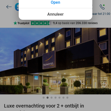
Open
7 dagen per week beschikbaar
10+ miljoen leden
Annuleer
Bereikbaar tot 21:00
9,4
op basis van
206.330 reviews
Ontdek 15.000+ deals
7 dagen per week beschikbaar
10+ miljoen leden
favorite_border
Luxe overnachting voor 2 + ontbijt in