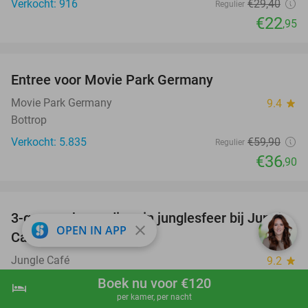
Verkocht: 916
€29
,40
Regulier
€22
,95
favorite_border
Entree voor Movie Park Germany
38%
Movie Park Germany
9.4
star
Bottrop
Verkocht: 5.835
€59
,90
Regulier
€36
,90
favorite_border
3-gangen keuzediner in junglesfeer bij Jungle
21%
close
OPEN IN APP
Café
Jungle Café
9.2
star
Nuth (6 km)
Boek nu voor €120
hotel
shopping_cart
Boek nu
navigate_next
per kamer, per nacht
Verkocht: 1.355
€29
,80
Regulier