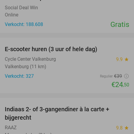
Social Deal Win
Online
Gratis
Verkocht: 188.608
favorite_border
E-scooter huren (3 uur of hele dag)
37%
Cycle Center Valkenburg
9.9
star
Valkenburg (11 km)
Verkocht: 327
€39
Regulier
€24
,50
favorite_border
Indiaas 2- of 3-gangendiner à la carte +
22%
bijgerecht
RAAZ
9.8
star