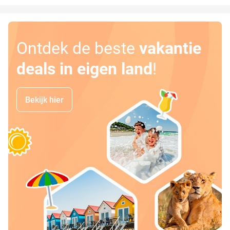
Ontdek de beste
vakantie
deals in eigen land
!
Bekijk hier