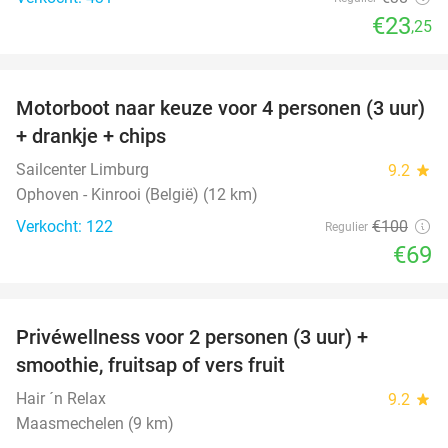
€23
,25
favorite_border
Motorboot naar keuze voor 4 personen (3 uur)
31%
+ drankje + chips
Sailcenter Limburg
9.2
star
Ophoven - Kinrooi (België) (12 km)
Verkocht: 122
€100
Regulier
€69
favorite_border
Privéwellness voor 2 personen (3 uur) +
49%
smoothie, fruitsap of vers fruit
Hair ´n Relax
9.2
star
Maasmechelen (9 km)