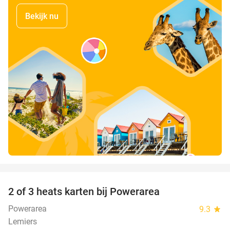
Bekijk nu
favorite_border
2 of 3 heats karten bij Powerarea
32%
Powerarea
9.3
star
Lemiers