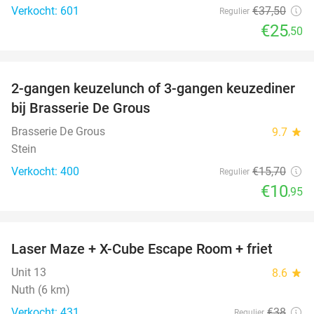
Verkocht: 601
€37
,50
Regulier
€25
,50
favorite_border
2-gangen keuzelunch of 3-gangen keuzediner
30%
bij Brasserie De Grous
Brasserie De Grous
9.7
star
Stein
Verkocht: 400
€15
,70
Regulier
€10
,95
favorite_border
Laser Maze + X-Cube Escape Room + friet
39%
Unit 13
8.6
star
Nuth (6 km)
Verkocht: 431
€38
Regulier