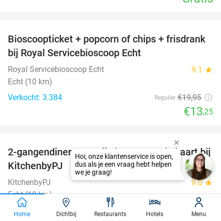
favorite_border
Bioscoopticket + popcorn of chips + frisdrank
34%
bij Royal Servicebioscoop Echt
Royal Servicebioscoop Echt
9.1
star
Echt (10 km)
Verkocht: 3.384
€19
,95
Regulier
€13
,25
favorite_border
2-gangendiner met vrije keuze van de kaart bij
23%
KitchenbyPJ
KitchenbyPJ
9.0
star
Echt (10 km)
Verkocht: 117
€24
,50
Regulier
Home
Dichtbij
Restaurants
Hotels
Menu