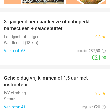
favorite_border
3-gangendiner naar keuze of onbeperkt
42%
barbecueën + saladebuffet
Landgasthof Lutgen
9.8
star
Waldfeucht (13 km)
Verkocht: 63
€37
,50
Regulier
€21
,90
favorite_border
Gehele dag vrij klimmen of 1,5 uur met
25%
instructeur
IVY climbing
9.3
star
Sittard
Verkocht: 41
€20
Regulier