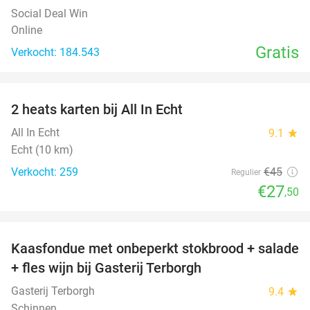
Social Deal Win
Online
Gratis
Verkocht: 184.543
favorite_border
2 heats karten bij All In Echt
39%
All In Echt
9.1
star
Echt (10 km)
Verkocht: 259
€45
Regulier
€27
,50
favorite_border
Kaasfondue met onbeperkt stokbrood + salade
44%
+ fles wijn bij Gasterij Terborgh
Gasterij Terborgh
9.4
star
Schinnen