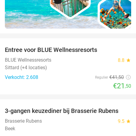
favorite_border
Entree voor BLUE Wellnessresorts
48%
BLUE Wellnessresorts
8.8
star
Sittard (+4 locaties)
Verkocht: 2.608
€41
,50
Regulier
€21
,50
favorite_border
3-gangen keuzediner bij Brasserie Rubens
42%
Brasserie Rubens
9.5
star
Beek