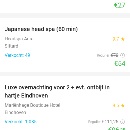
€27
favorite_border
Japanese head spa (60 min)
23%
Headspa Aura
9.7
star
Sittard
Verkocht: 49
€70
Regulier
€54
favorite_border
Luxe overnachting voor 2 + evt. ontbijt in
14%
hartje Eindhoven
Mariënhage Boutique Hotel
9.6
star
Eindhoven
Verkocht: 1.085
€111
,25
Regulier
€96