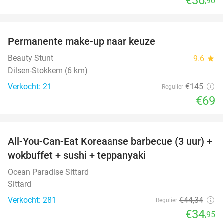
€36
,90
favorite_border
Permanente make-up naar keuze
52%
Beauty Stunt
9.6
star
Dilsen-Stokkem (6 km)
Verkocht: 21
€145
Regulier
€69
favorite_border
All-You-Can-Eat Koreaanse barbecue (3 uur) +
21%
wokbuffet + sushi + teppanyaki
Ocean Paradise Sittard
Sittard
Verkocht: 281
€44
,34
Regulier
€34
,95