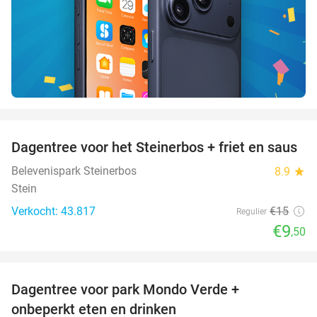
favorite_border
Dagentree voor het Steinerbos + friet en saus
37%
Belevenispark Steinerbos
8.9
star
Stein
Verkocht: 43.817
€15
Regulier
€9
,50
favorite_border
Dagentree voor park Mondo Verde +
25%
onbeperkt eten en drinken