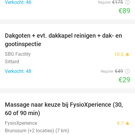
Verkocht: 46
€175
Regulier
€89
favorite_border
Dakgoten + evt. dakkapel reinigen + dak- en
41%
gootinspectie
SBG Facility
10.0
star
Sittard
Verkocht: 48
€49
Regulier
€29
favorite_border
Massage naar keuze bij FysioXperience (30,
44%
60 of 90 min)
FysioXperience
9.7
star
Brunssum (+2 locaties) (7 km)