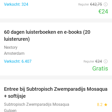
Verkocht: 324
€42
,75
Regulier
€24
favorite_border
100%
60 dagen luisterboeken en e-books (20
luisteruren)
Nextory
Amsterdam
Verkocht: 6.407
€24
Regulier
Gratis
favorite_border
Entree bij Subtropisch Zwemparadijs Mosaqua
25%
+ softijsje
Subtropisch Zwemparadijs Mosaqua
8.2
star
Gulpen