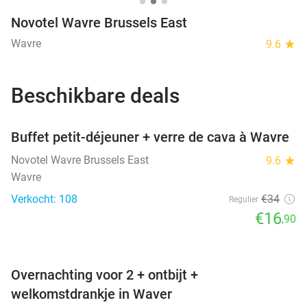
Novotel Wavre Brussels East
Wavre
9.6
star
Beschikbare deals
favorite_border
Buffet petit-déjeuner + verre de cava à Wavre
Novotel Wavre Brussels East
9.6
star
Wavre
Verkocht: 108
€34
Regulier
€16
,90
favorite_border
Overnachting voor 2 + ontbijt +
welkomstdrankje in Waver