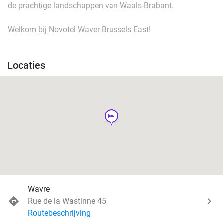
de prachtige landschappen van Waals-Brabant.
Welkom bij Novotel Waver Brussels East!
Locaties
hotel
Wavre
Rue de la Wastinne 45
Routebeschrijving