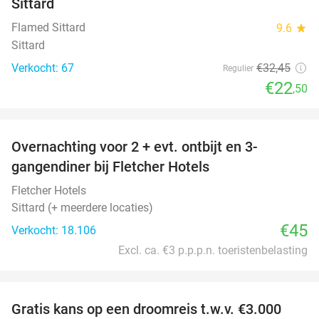
Sittard
Flamed Sittard
9.6
star
Sittard
Verkocht: 67
€32
,45
Regulier
€22
,50
favorite_border
Overnachting voor 2 + evt. ontbijt en 3-
gangendiner bij Fletcher Hotels
Fletcher Hotels
Sittard (+ meerdere locaties)
€45
Verkocht: 18.106
Excl. ca. €3 p.p.p.n. toeristenbelasting
favorite_border
Gratis kans op een droomreis t.w.v. €3.000