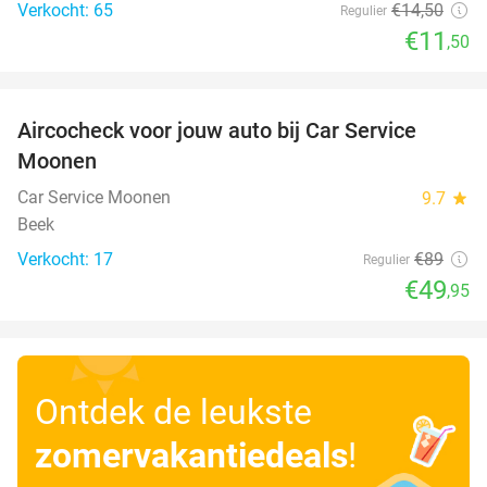
Verkocht: 65
€14
,50
Regulier
€11
,50
favorite_border
Aircocheck voor jouw auto bij Car Service
44%
Moonen
Car Service Moonen
9.7
star
Beek
Verkocht: 17
€89
Regulier
€49
,95
Ontdek de leukste
zomervakantiedeals
!