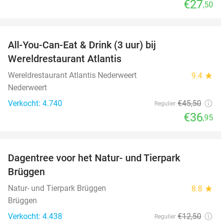
€27
,50
favorite_border
All-You-Can-Eat & Drink (3 uur) bij
19%
Wereldrestaurant Atlantis
Wereldrestaurant Atlantis Nederweert
9.4
star
Nederweert
Verkocht: 4.740
€45
,50
Regulier
€36
,95
favorite_border
Dagentree voor het Natur- und Tierpark
24%
Brüggen
Natur- und Tierpark Brüggen
8.8
star
Brüggen
Verkocht: 4.438
€12
,50
Regulier