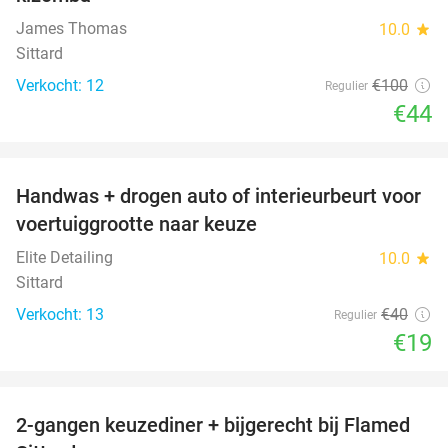
James Thomas
10.0
star
Sittard
Verkocht: 12
€100
Regulier
€44
favorite_border
Handwas + drogen auto of interieurbeurt voor
53%
voertuiggrootte naar keuze
Elite Detailing
10.0
star
Sittard
Verkocht: 13
€40
Regulier
€19
favorite_border
2-gangen keuzediner + bijgerecht bij Flamed
31%