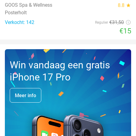
TODAY
GOOS Spa & Wellness
8.8
star
Posterholt
Verkocht: 142
€31
,50
Regulier
€15
Win vandaag een gratis
iPhone 17 Pro
Meer info