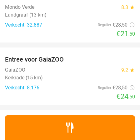
Mondo Verde
8.3
star
Landgraaf (13 km)
Verkocht: 32.887
€28
,50
Regulier
€21
,50
favorite_border
Entree voor GaiaZOO
14%
GaiaZOO
9.2
star
Kerkrade (15 km)
Verkocht: 8.176
€28
,50
Regulier
€24
,50