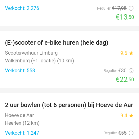
Verkocht: 2.276
€17
,95
Regulier
€13
,50
favorite_border
(E-)scooter of e-bike huren (hele dag)
25%
Scooterverhuur Limburg
9.6
star
Valkenburg (+1 locatie) (10 km)
Verkocht: 558
€30
Regulier
€22
,50
favorite_border
2 uur bowlen (tot 6 personen) bij Hoeve de Aar
50%
Hoeve de Aar
9.4
star
Heerlen (12 km)
Verkocht: 1.247
€55
Regulier