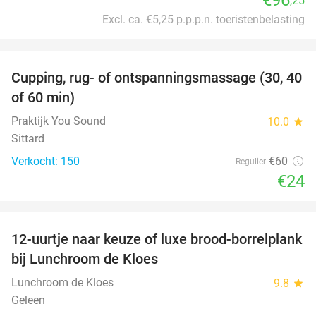
,25
Excl. ca. €5,25 p.p.p.n. toeristenbelasting
favorite_border
Cupping, rug- of ontspanningsmassage (30, 40
60%
of 60 min)
Praktijk You Sound
10.0
star
Sittard
Verkocht: 150
€60
Regulier
€24
favorite_border
12-uurtje naar keuze of luxe brood-borrelplank
21%
bij Lunchroom de Kloes
Lunchroom de Kloes
9.8
star
Geleen