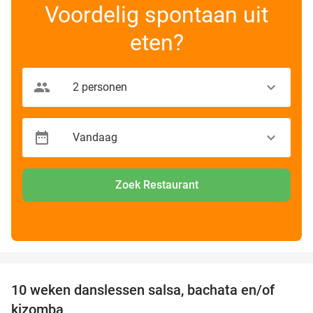
Voordelig spontaan uit
eten?
Zoek Restaurant
favorite_border
10 weken danslessen salsa, bachata en/of
56%
kizomba