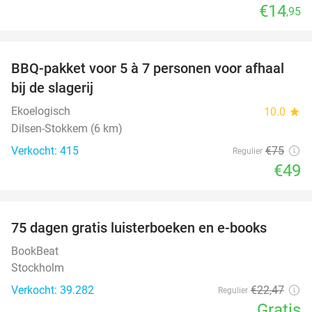
€14
,95
favorite_border
BBQ-pakket voor 5 à 7 personen voor afhaal
35%
bij de slagerij
Ekoelogisch
10.0
star
Dilsen-Stokkem (6 km)
Verkocht: 415
€75
Regulier
€49
favorite_border
100%
75 dagen gratis luisterboeken en e-books
BookBeat
Stockholm
Verkocht: 39.282
€22
,47
Regulier
Gratis