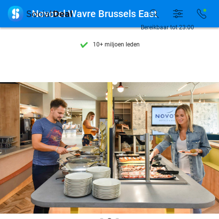
Ontdek 15.000+ deals

Novotel Wavre Brussels East
7 dagen per week beschikbaar
Bereikbaar tot 23:00
10+ miljoen leden
9,4
op basis van
206.043 reviews
Ontdek 15.000+ deals
7 dagen per week beschikbaar
10+ miljoen leden