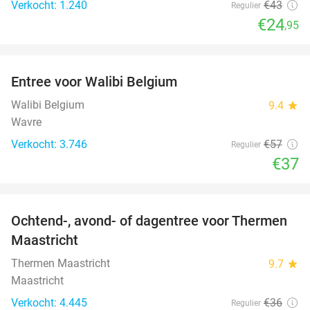
Verkocht: 1.240
€43
Regulier
€24
,95
favorite_border
Entree voor Walibi Belgium
35%
Walibi Belgium
9.4
star
Wavre
Verkocht: 3.746
€57
Regulier
€37
favorite_border
Ochtend-, avond- of dagentree voor Thermen
25%
Maastricht
Thermen Maastricht
9.7
star
Maastricht
Verkocht: 4.445
€36
Regulier