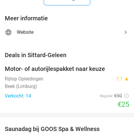
Meer informatie
Website
favorite_border
Deals in Sittard-Geleen
Motor- of autorijlespakket naar keuze
72%
Rijtop Opleidingen
7.7
star
Beek (Limburg)
Verkocht: 14
€90
Regulier
€25
favorite_border
Saunadag bij GOOS Spa & Wellness
52%
NEW