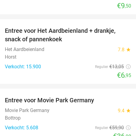
€9
,50
favorite_border
Entree voor Het Aardbeienland + drankje,
47%
snack of pannenkoek
Het Aardbeienland
7.8
star
Horst
Verkocht: 15.900
€13
,05
Regulier
€6
,95
favorite_border
Entree voor Movie Park Germany
38%
Movie Park Germany
9.4
star
Bottrop
Verkocht: 5.608
€59
,90
Regulier