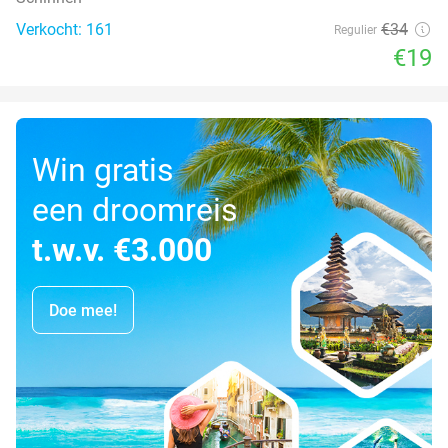
Verkocht: 161
€34
Regulier
€19
Win gratis
een droomreis
t.w.v. €3.000
Doe mee!