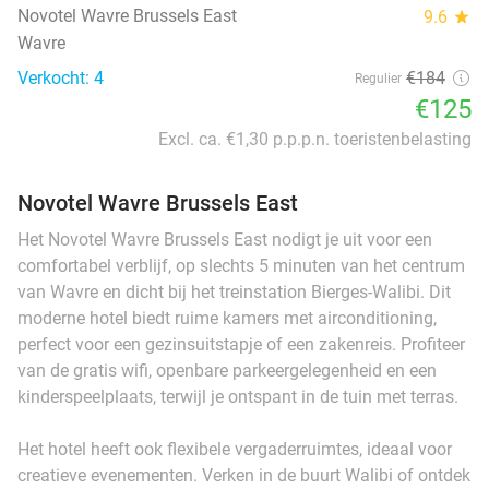
Novotel Wavre Brussels East
9.6
star
Wavre
Verkocht: 4
€184
Regulier
€125
Excl. ca. €1,30 p.p.p.n. toeristenbelasting
Novotel Wavre Brussels East
Het Novotel Wavre Brussels East nodigt je uit voor een
comfortabel verblijf, op slechts 5 minuten van het centrum
van Wavre en dicht bij het treinstation Bierges-Walibi. Dit
moderne hotel biedt ruime kamers met airconditioning,
perfect voor een gezinsuitstapje of een zakenreis. Profiteer
van de gratis wifi, openbare parkeergelegenheid en een
kinderspeelplaats, terwijl je ontspant in de tuin met terras.
Het hotel heeft ook flexibele vergaderruimtes, ideaal voor
creatieve evenementen. Verken in de buurt Walibi of ontdek