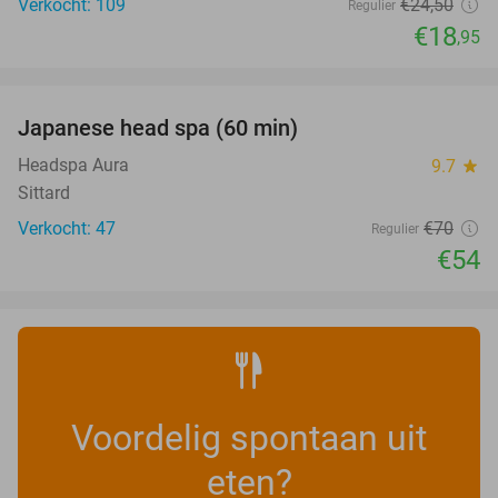
Verkocht: 109
€24
,50
Regulier
€18
,95
favorite_border
Japanese head spa (60 min)
23%
Headspa Aura
9.7
star
Sittard
Verkocht: 47
€70
Regulier
€54
Voordelig spontaan uit
eten?