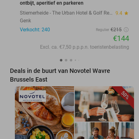
ontbijt, aperitief en parkeren
Stiemerheide - The Urban Hotel & Golf Retreat 4 * Superior
9.4
star
Genk
Verkocht: 240
€215
Regulier
€144
Excl. ca. €7,50 p.p.p.n. toeristenbelasting
Deals in de buurt van Novotel Wavre
Brussels East
50%