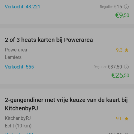
Verkocht: 43.221
€15
Regulier
€9
,50
favorite_border
2 of 3 heats karten bij Powerarea
32%
Powerarea
9.3
star
Lemiers
Verkocht: 555
€37
,50
Regulier
€25
,50
favorite_border
2-gangendiner met vrije keuze van de kaart bij
23%
KitchenbyPJ
KitchenbyPJ
9.0
star
Echt (10 km)