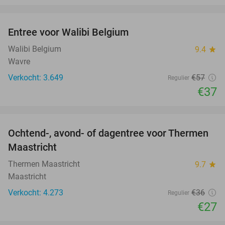
favorite_border
Entree voor Walibi Belgium
35%
Walibi Belgium
9.4
star
Wavre
Verkocht: 3.649
€57
Regulier
€37
favorite_border
Ochtend-, avond- of dagentree voor Thermen
25%
Maastricht
Thermen Maastricht
9.7
star
Maastricht
Verkocht: 4.273
€36
Regulier
€27
favorite_border