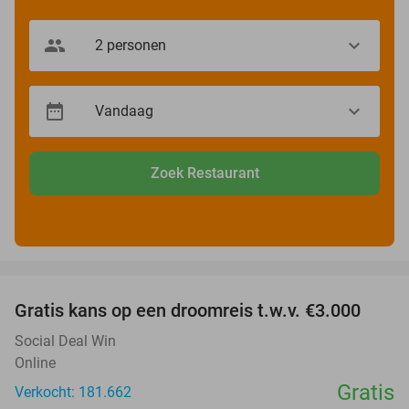
Zoek Restaurant
favorite_border
Gratis kans op een droomreis t.w.v. €3.000
Social Deal Win
Online
Gratis
Verkocht: 181.662