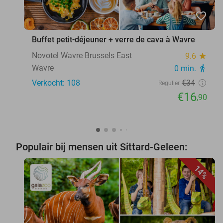
favorite_border
Buffet petit-déjeuner + verre de cava à Wavre
Novotel Wavre Brussels East
9.6
star
Wavre
0 min.
directions_walk
Verkocht: 108
€34
Regulier
€16
,90
Populair bij mensen uit Sittard-Geleen:
14%