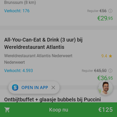
Brunssum (8 km)
Verkocht: 176
€56
Regulier
€29
,95
favorite_border
All-You-Can-Eat & Drink (3 uur) bij
19%
Wereldrestaurant Atlantis
Wereldrestaurant Atlantis Nederweert
9.4
star
Nederweert
Verkocht: 4.593
€45
,50
Regulier
€36
,95
favorite_border
close
OPEN IN APP
Ontbijtbuffet + glaasje bubbels bij Puccini
29%
Porta
€125
shopping_cart
Koop nu
Puccini Porta
9.7
star