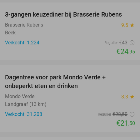
3-gangen keuzediner bij Brasserie Rubens
42%
Brasserie Rubens
9.5
star
Beek
Verkocht: 1.224
€43
Regulier
€24
,95
favorite_border
Dagentree voor park Mondo Verde +
25%
onbeperkt eten en drinken
Mondo Verde
8.3
star
Landgraaf (13 km)
Verkocht: 31.208
€28
,50
Regulier
€21
,50
favorite_border