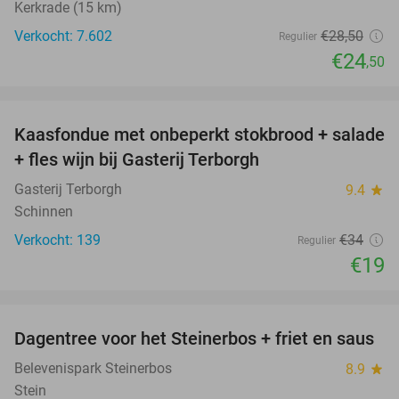
Kerkrade (15 km)
Verkocht: 7.602
€28
,50
Regulier
€24
,50
favorite_border
Kaasfondue met onbeperkt stokbrood + salade
44%
+ fles wijn bij Gasterij Terborgh
Gasterij Terborgh
9.4
star
Schinnen
Verkocht: 139
€34
Regulier
€19
favorite_border
Dagentree voor het Steinerbos + friet en saus
37%
Belevenispark Steinerbos
8.9
star
Stein