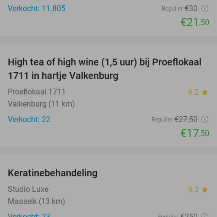
Verkocht: 11.805
€30
Regulier
€21
,50
favorite_border
High tea of high wine (1,5 uur) bij Proeflokaal
36%
1711 in hartje Valkenburg
Proeflokaal 1711
9.2
star
Valkenburg (11 km)
Verkocht: 22
€27
,50
Regulier
€17
,50
favorite_border
Keratinebehandeling
68%
Studio Luxe
9.3
star
Maaseik (13 km)
Verkocht: 23
€250
Regulier