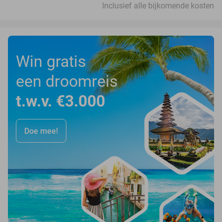
Inclusief alle bijkomende kosten
Win gratis
een droomreis
t.w.v. €3.000
Doe mee!