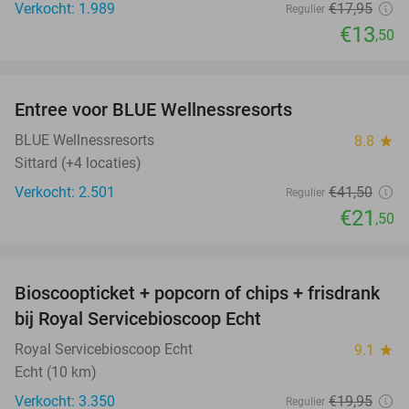
Verkocht: 1.989
€17
,95
Regulier
€13
,50
favorite_border
Entree voor BLUE Wellnessresorts
48%
BLUE Wellnessresorts
8.8
star
Sittard (+4 locaties)
Verkocht: 2.501
€41
,50
Regulier
€21
,50
favorite_border
Bioscoopticket + popcorn of chips + frisdrank
34%
bij Royal Servicebioscoop Echt
Royal Servicebioscoop Echt
9.1
star
Echt (10 km)
Verkocht: 3.350
€19
,95
Regulier