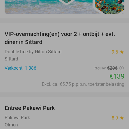
favorite_border
VIP-overnachting(en) voor 2 + ontbijt + evt.
33%
diner in Sittard
DoubleTree by Hilton Sittard
9.5
star
Sittard
Verkocht: 1.086
€206
Regulier
€139
Excl. ca. €5,75 p.p.p.n. toeristenbelasting
favorite_border
Entree Pakawi Park
28%
Pakawi Park
8.9
star
Olmen