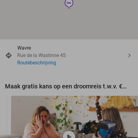
hotel
Wavre
Rue de la Wastinne 45
Routebeschrijving
Maak gratis kans op een droomreis t.w.v. €3.000!
play_circle