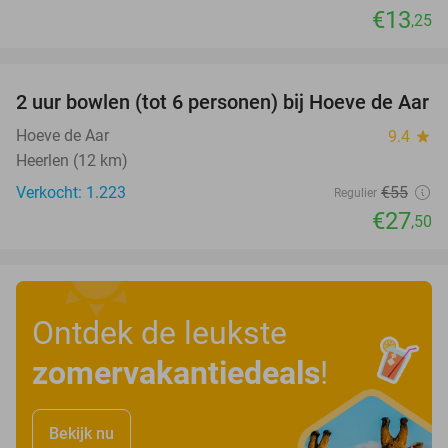
€13
,25
favorite_border
2 uur bowlen (tot 6 personen) bij Hoeve de Aar
50%
Hoeve de Aar
9.4
star
Heerlen (12 km)
Verkocht: 1.223
€55
Regulier
€27
,50
Ontdek de leukste
zomervakantiedeals
!
Bekijk nu