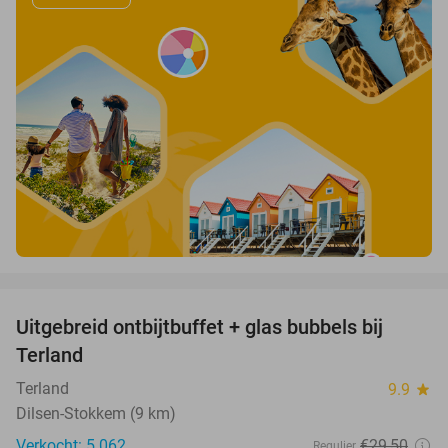
favorite_border
Uitgebreid ontbijtbuffet + glas bubbels bij
17%
Terland
Terland
9.9
star
Dilsen-Stokkem (9 km)
Verkocht: 5.062
€29
,50
Regulier