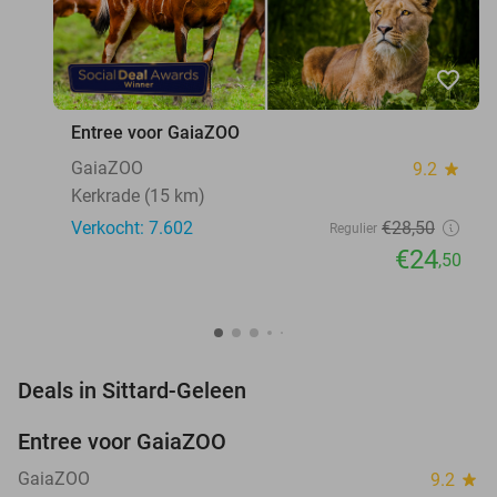
favorite_border
Entree voor GaiaZOO
GaiaZOO
9.2
star
Kerkrade (15 km)
Verkocht: 7.602
€28
,50
Regulier
€24
,50
favorite_border
Deals in Sittard-Geleen
Entree voor GaiaZOO
14%
GaiaZOO
9.2
star