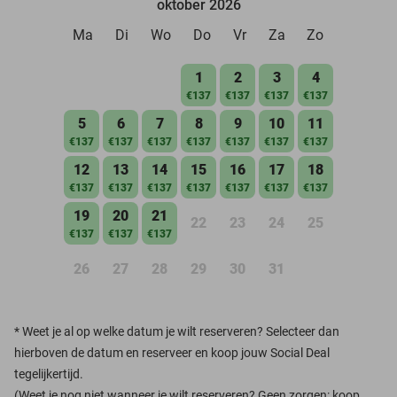
oktober 2026
Ma
Di
Wo
Do
Vr
Za
Zo
1
2
3
4
€137
€137
€137
€137
5
6
7
8
9
10
11
€137
€137
€137
€137
€137
€137
€137
12
13
14
15
16
17
18
€137
€137
€137
€137
€137
€137
€137
19
20
21
22
23
24
25
€137
€137
€137
26
27
28
29
30
31
*
Weet je al op welke datum je wilt reserveren? Selecteer dan
hierboven de datum en reserveer en koop jouw Social Deal
tegelijkertijd.
(Weet je nog niet wanneer je wilt reserveren? Geen zorgen: koop