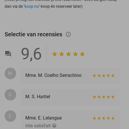
dan via de ‘
koop nu
’-knop én reserveer later)
Selectie van recensies
info_outlined
9,6
M.
Mme. M. Coelho Serrachino
S.
M. S. Hartiel
E.
Mme. E. Lelangue
très satisfait 😀