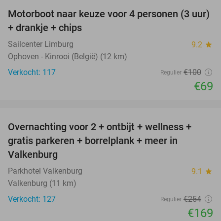
Motorboot naar keuze voor 4 personen (3 uur)
31%
+ drankje + chips
Sailcenter Limburg
9.2
star
Ophoven - Kinrooi (België) (12 km)
Verkocht: 117
€100
Regulier
€69
favorite_border
Overnachting voor 2 + ontbijt + wellness +
33%
gratis parkeren + borrelplank + meer in
Valkenburg
Parkhotel Valkenburg
9.1
star
Valkenburg (11 km)
Verkocht: 127
€254
Regulier
€169