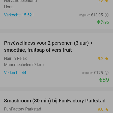
Het Aardbeienland
7.8
star
Horst
Verkocht: 15.521
€13
,05
Regulier
€6
,95
favorite_border
Privéwellness voor 2 personen (3 uur) +
49%
smoothie, fruitsap of vers fruit
Hair ´n Relax
9.2
star
Maasmechelen (9 km)
Verkocht: 44
€175
Regulier
€89
favorite_border
Smashroom (30 min) bij FunFactory Parkstad
47%
FunFactory Parkstad
9.0
star