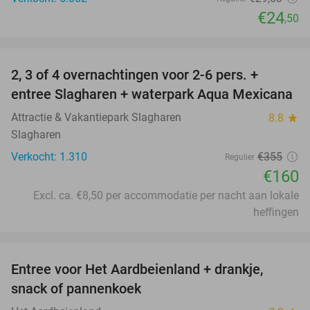
€24
,50
favorite_border
2, 3 of 4 overnachtingen voor 2-6 pers. +
55%
entree Slagharen + waterpark Aqua Mexicana
Attractie & Vakantiepark Slagharen
8.8
star
Slagharen
Verkocht: 1.310
€355
Regulier
€160
Excl. ca. €8,50 per accommodatie per nacht aan lokale
heffingen
favorite_border
Entree voor Het Aardbeienland + drankje,
47%
snack of pannenkoek