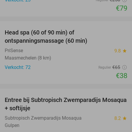
€79
favorite_border
Head spa (60 of 90 min) of
42%
ontspanningsmassage (60 min)
PriSense
9.8
star
Maasmechelen (8 km)
Verkocht: 72
€65
Regulier
€38
favorite_border
Entree bij Subtropisch Zwemparadijs Mosaqua
25%
+ softijsje
Subtropisch Zwemparadijs Mosaqua
8.2
star
Gulpen