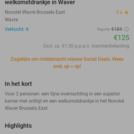
welkomstdrankje in Waver
Novotel Wavre Brussels East
9.6
star
Wavre
Verkocht: 4
€184
Regulier
€125
Excl. ca. €1,30 p.p.p.n. toeristenbelasting
Dagelijks om middernacht nieuwe Social Deals. Wees
snel, op = op!
In het kort
Voor 2 personen: een fijne overnachting in een superior
kamer met ontbijt en een welkomstdrankje in het Novotel
Waver Brussels East
Highlights