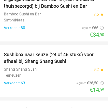
47%
thuisbezorgd) bij Bamboo Sushi en Bar
Bamboo Sushi en Bar
7.5
star
Sint-Niklaas
Verkocht: 80
€66
Regulier
€34
,90
favorite_border
Sushibox naar keuze (24 of 46 stuks) voor
44%
afhaal bij Shang Shang Sushi
Shang Shang Sushi
9.2
star
Terneuzen
Verkocht: 63
€26
,50
Regulier
€14
,95
favorite_border