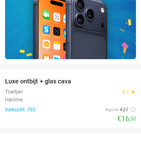
favorite_border
Luxe ontbijt + glas cava
39%
Toertjen
9.7
star
Hamme
Verkocht: 792
€27
Regulier
€16
,50
favorite_border