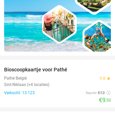
favorite_border
Bioscoopkaartje voor Pathé
27%
Pathé België
9.8
star
Sint-Niklaas (+4 locaties)
Verkocht: 13.123
€13
Regulier
€9
,50
favorite_border