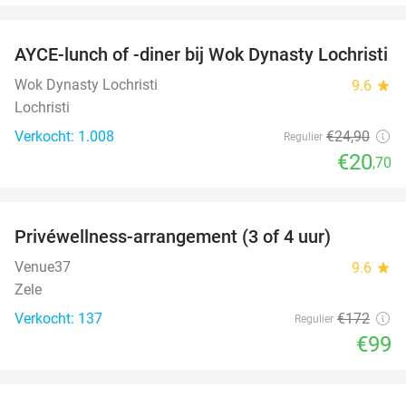
favorite_border
AYCE-lunch of -diner bij Wok Dynasty Lochristi
17%
Wok Dynasty Lochristi
9.6
star
Lochristi
Verkocht: 1.008
€24
,90
Regulier
€20
,70
favorite_border
Privéwellness-arrangement (3 of 4 uur)
42%
Venue37
9.6
star
Zele
Verkocht: 137
€172
Regulier
€99
favorite_border