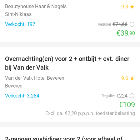
Beautyhouse Haar & Nagels
9.8
star
Sint-Niklaas
Verkocht: 197
€74
,66
Regulier
€39
,90
favorite_border
Overnachting(en) voor 2 + ontbijt + evt. diner
51%
bij Van der Valk
Van der Valk Hotel Beveren
9.6
star
Beveren
Verkocht: 3.284
€224
Regulier
€109
Excl. ca. €2,20 p.p.p.n. toeristenbelasting
favorite_border
2-gangen sushidiner voor 2 (voor afhaal of