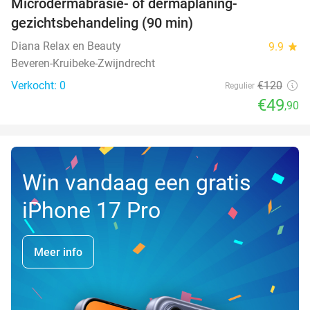
Microdermabrasie- of dermaplaning-
58%
NEW
gezichtsbehandeling (90 min)
TODAY
Diana Relax en Beauty
9.9
star
Beveren-Kruibeke-Zwijndrecht
Verkocht: 0
€120
Regulier
€49
,90
Win vandaag een gratis
iPhone 17 Pro
Meer info