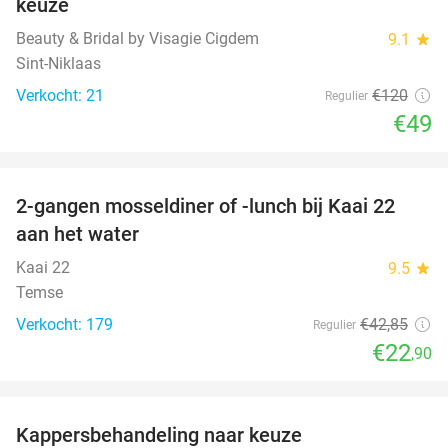
keuze
Beauty & Bridal by Visagie Cigdem
9.1
star
Sint-Niklaas
Verkocht: 21
€120
Regulier
€49
favorite_border
2-gangen mosseldiner of -lunch bij Kaai 22
47%
aan het water
Kaai 22
9.5
star
Temse
Verkocht: 179
€42
,85
Regulier
€22
,90
favorite_border
Kappersbehandeling naar keuze
47%