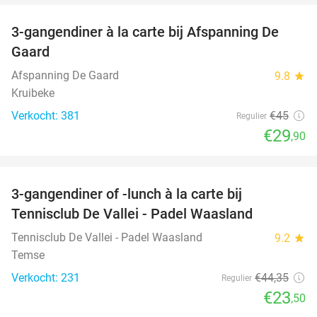
3-gangendiner à la carte bij Afspanning De
34%
Gaard
Afspanning De Gaard
9.8
star
Kruibeke
Verkocht: 381
€45
Regulier
€29
,90
favorite_border
3-gangendiner of -lunch à la carte bij
47%
Tennisclub De Vallei - Padel Waasland
Tennisclub De Vallei - Padel Waasland
9.2
star
Temse
Verkocht: 231
€44
,35
Regulier
€23
,50