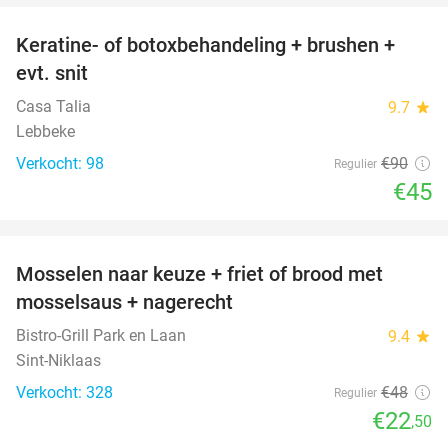
Keratine- of botoxbehandeling + brushen +
50%
evt. snit
Casa Talia
9.7
star
Lebbeke
Verkocht: 98
€90
Regulier
€45
favorite_border
Mosselen naar keuze + friet of brood met
53%
mosselsaus + nagerecht
Bistro-Grill Park en Laan
9.4
star
Sint-Niklaas
Verkocht: 328
€48
Regulier
€22
,50