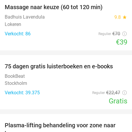
Massage naar keuze (60 tot 120 min)
44%
Badhuis Lavendula
9.8
star
Lokeren
Verkocht: 86
€70
Regulier
€39
favorite_border
100%
75 dagen gratis luisterboeken en e-books
BookBeat
Stockholm
Verkocht: 39.375
€22
,47
Regulier
Gratis
favorite_border
Plasma-lifting behandeling voor zone naar
59%