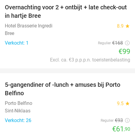
Overnachting voor 2 + ontbijt + late check-out
41%
NEW
in hartje Bree
TODAY
Hotel Brasserie Ingredi
8.9
star
Bree
Verkocht: 1
€168
Regulier
€99
Excl. ca. €3 p.p.p.n. toeristenbelasting
favorite_border
5-gangendiner of -lunch + amuses bij Porto
33%
Belfino
Porto Belfino
9.5
star
Sint-Niklaas
Verkocht: 26
€93
Regulier
€61
,90