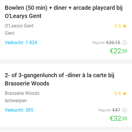
Bowlen (50 min) + diner + arcade playcard bij
38%
O'Learys Gent
O'Learys Gent
9.5
star
Gent
Verkocht: 1.424
€36
,15
Regulier
€22
,50
favorite_border
2- of 3-gangenlunch of -diner à la carte bij
31%
Brasserie Woods
Brasserie Woods
9.4
star
Antwerpen
Verkocht: 385
€47
Regulier
€32
,50