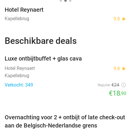
Hotel Reynaert
Kapellebrug
9.8
star
Beschikbare deals
favorite_border
Luxe ontbijtbuffet + glas cava
Hotel Reynaert
9.8
star
Kapellebrug
Verkocht: 349
€24
Regulier
€18
,90
favorite_border
Overnachting voor 2 + ontbijt of late check-out
aan de Belgisch-Nederlandse grens