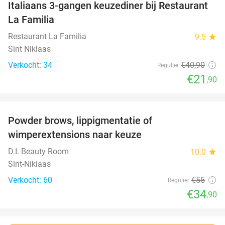
Italiaans 3-gangen keuzediner bij Restaurant
46%
La Familia
Restaurant La Familia
9.5
star
Sint Niklaas
Verkocht: 34
€40
,90
Regulier
€21
,90
favorite_border
Powder brows, lippigmentatie of
37%
wimperextensions naar keuze
D.I. Beauty Room
10.0
star
Sint-Niklaas
Verkocht: 60
€55
Regulier
€34
,90