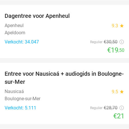
favorite_border
Dagentree voor Apenheul
36%
Apenheul
9.3
star
Apeldoorn
Verkocht: 34.047
€30
,50
Regulier
€19
,50
favorite_border
Entree voor Nausicaá + audiogids in Boulogne-
27%
sur-Mer
Nausicaá
9.5
star
Boulogne-sur-Mer
Verkocht: 5.111
€28
,70
Regulier
€21
favorite_border