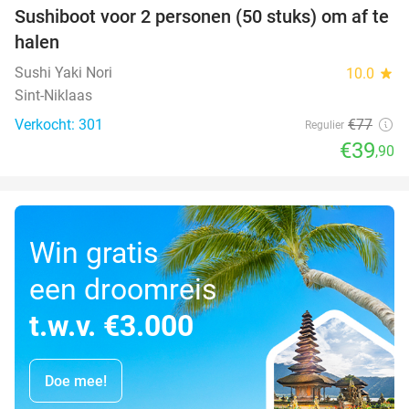
Sushiboot voor 2 personen (50 stuks) om af te
48%
halen
Sushi Yaki Nori
10.0
star
Sint-Niklaas
Verkocht: 301
€77
Regulier
€39
,90
Win gratis
een droomreis
t.w.v. €3.000
Doe mee!