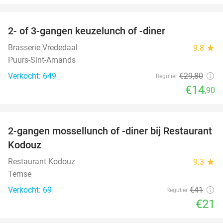
favorite_border
2- of 3-gangen keuzelunch of -diner
50%
Brasserie Vrededaal
9.8
star
Puurs-Sint-Amands
Verkocht: 649
€29
,80
Regulier
€14
,90
favorite_border
2-gangen mossellunch of -diner bij Restaurant
49%
Kodouz
Restaurant Kodouz
9.3
star
Temse
Verkocht: 69
€41
Regulier
€21
favorite_border