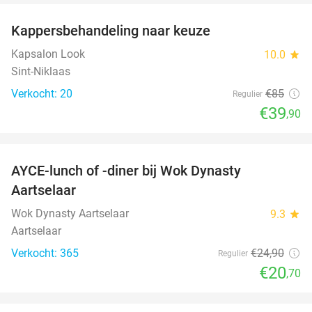
Kappersbehandeling naar keuze
53%
Kapsalon Look
10.0
star
Sint-Niklaas
Verkocht: 20
€85
Regulier
€39
,90
favorite_border
AYCE-lunch of -diner bij Wok Dynasty
17%
Aartselaar
Wok Dynasty Aartselaar
9.3
star
Aartselaar
Verkocht: 365
€24
,90
Regulier
€20
,70
favorite_border