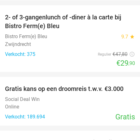
favorite_border
2- of 3-gangenlunch of -diner à la carte bij
37%
Bistro Ferm(e) Bleu
Bistro Ferm(e) Bleu
9.7
star
Zwijndrecht
Verkocht: 375
€47
,80
Regulier
€29
,90
favorite_border
Gratis kans op een droomreis t.w.v. €3.000
Social Deal Win
Online
Gratis
Verkocht: 189.694
favorite_border