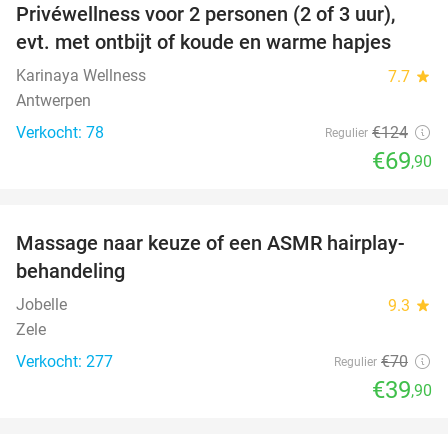
Privéwellness voor 2 personen (2 of 3 uur),
44%
evt. met ontbijt of koude en warme hapjes
Karinaya Wellness
7.7
star
Antwerpen
Verkocht: 78
€124
Regulier
€69
,90
favorite_border
Massage naar keuze of een ASMR hairplay-
43%
behandeling
Jobelle
9.3
star
Zele
Verkocht: 277
€70
Regulier
€39
,90
favorite_border