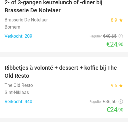
2- of 3-gangen keuzelunch of -diner bij
39%
Brasserie De Notelaer
Brasserie De Notelaer
8.9
star
Bornem
Verkocht: 209
€40
,65
Regulier
€24
,90
favorite_border
Ribbetjes à volonté + dessert + koffie bij The
32%
Old Resto
The Old Resto
9.6
star
Sint-Niklaas
Verkocht: 440
€36
,50
Regulier
€24
,90
favorite_border