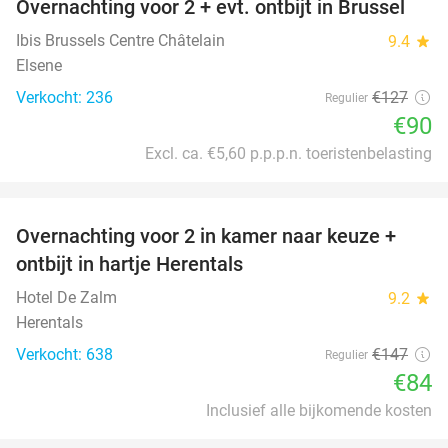
Overnachting voor 2 + evt. ontbijt in Brussel
29%
Ibis Brussels Centre Châtelain
9.4
star
Elsene
Verkocht: 236
€127
Regulier
€90
Excl. ca. €5,60 p.p.p.n. toeristenbelasting
favorite_border
Overnachting voor 2 in kamer naar keuze +
43%
ontbijt in hartje Herentals
Hotel De Zalm
9.2
star
Herentals
Verkocht: 638
€147
Regulier
€84
Inclusief alle bijkomende kosten
favorite_border