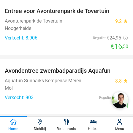
Entree voor Avonturenpark de Tovertuin
34%
Avonturenpark de Tovertuin
9.2
star
Hoogerheide
Verkocht: 8.906
€24
,95
Regulier
€16
,50
favorite_border
Avondentree zwembadparadijs Aquafun
22%
Aquafun Sunparks Kempense Meren
8.8
star
Mol
Verkocht: 903
€18
Regulier
€14
favorite_border
Entree voor 'De schatten van Toetanchamon' in
Home
Dichtbij
Restaurants
Hotels
Menu
15%