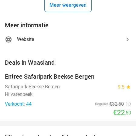
Meer weergeven
Meer informatie
Website
favorite_border
Deals in Waasland
Entree Safaripark Beekse Bergen
31%
NEW
TODAY
Safaripark Beekse Bergen
9.5
star
Hilvarenbeek
Verkocht: 44
€32
,50
Regulier
€22
,50
favorite_border