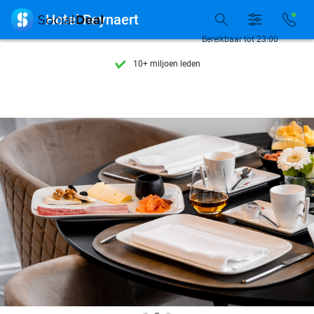
Ontdek 15.000+ deals

Hotel Reynaert
7 dagen per week beschikbaar
Bereikbaar tot 23:00
10+ miljoen leden
9,4
op basis van
206.432 reviews
Ontdek 15.000+ deals
7 dagen per week beschikbaar
10+ miljoen leden