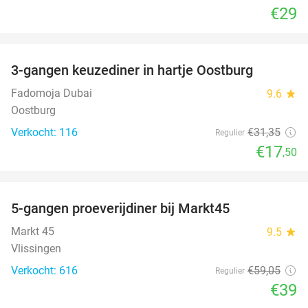
€29
favorite_border
3-gangen keuzediner in hartje Oostburg
44%
Fadomoja Dubai
9.6
star
Oostburg
Verkocht: 116
€31
,35
Regulier
€17
,50
favorite_border
5-gangen proeverijdiner bij Markt45
34%
Markt 45
9.5
star
Vlissingen
Verkocht: 616
€59
,05
Regulier
€39