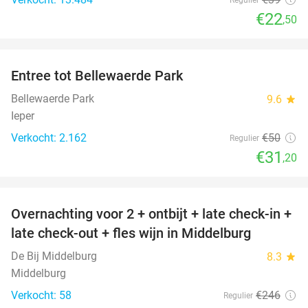
€22
,50
favorite_border
Entree tot Bellewaerde Park
38%
Bellewaerde Park
9.6
star
Ieper
Verkocht: 2.162
€50
Regulier
€31
,20
favorite_border
Overnachting voor 2 + ontbijt + late check-in +
52%
late check-out + fles wijn in Middelburg
De Bij Middelburg
8.3
star
Middelburg
Verkocht: 58
€246
Regulier