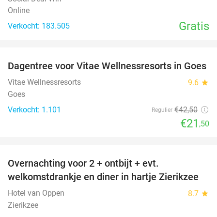
Online
Gratis
Verkocht: 183.505
favorite_border
Dagentree voor Vitae Wellnessresorts in Goes
49%
Vitae Wellnessresorts
9.6
star
Goes
Verkocht: 1.101
€42
,50
Regulier
€21
,50
favorite_border
Overnachting voor 2 + ontbijt + evt.
49%
welkomstdrankje en diner in hartje Zierikzee
Hotel van Oppen
8.7
star
Zierikzee