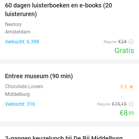
100%
60 dagen luisterboeken en e-books (20
luisteruren)
Nextory
Amsterdam
Verkocht: 6.398
€24
Regulier
Gratis
favorite_border
Entree museum (90 min)
41%
Chocolate Lovers
8.8
star
Middelburg
Verkocht: 316
€15
,15
Regulier
€8
,95
favorite_border
2-gangen keuzelunch bij De Bij Middelburg