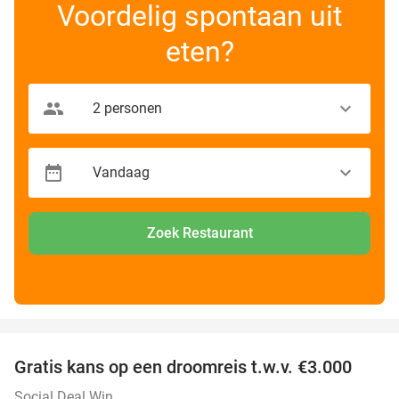
Voordelig spontaan uit
eten?
Zoek Restaurant
favorite_border
Gratis kans op een droomreis t.w.v. €3.000
Social Deal Win