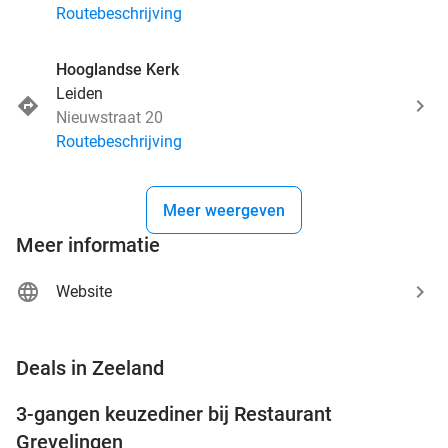
Routebeschrijving
Hooglandse Kerk
Leiden
Nieuwstraat 20
Routebeschrijving
Meer weergeven
Meer informatie
Website
favorite_border
Deals in Zeeland
3-gangen keuzediner bij Restaurant
48%
Grevelingen