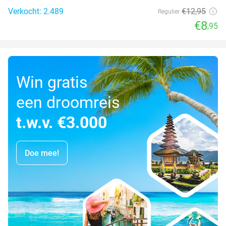
Verkocht: 2.489
€12
,95
Regulier
€8
,95
Win gratis
een droomreis
t.w.v. €3.000
Doe mee!