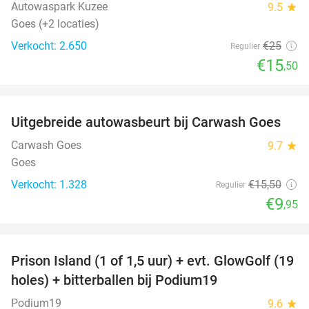
Autowaspark Kuzee
9.5
star
Goes (+2 locaties)
Verkocht: 2.650
€25
Regulier
€15
,50
favorite_border
Uitgebreide autowasbeurt bij Carwash Goes
36%
Carwash Goes
9.7
star
Goes
Verkocht: 1.328
€15
,50
Regulier
€9
,95
favorite_border
Prison Island (1 of 1,5 uur) + evt. GlowGolf (19
36%
holes) + bitterballen bij Podium19
Podium19
9.6
star