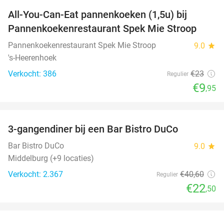
All-You-Can-Eat pannenkoeken (1,5u) bij
57%
Pannenkoekenrestaurant Spek Mie Stroop
Pannenkoekenrestaurant Spek Mie Stroop
9.0
star
's-Heerenhoek
Verkocht: 386
€23
Regulier
€9
,95
favorite_border
3-gangendiner bij een Bar Bistro DuCo
45%
Bar Bistro DuCo
9.0
star
Middelburg (+9 locaties)
Verkocht: 2.367
€40
,60
Regulier
€22
,50
favorite_border