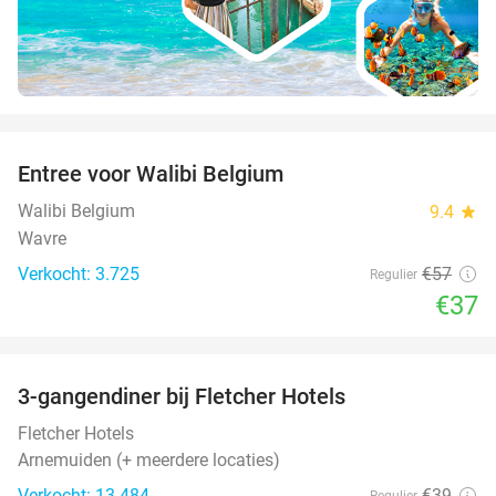
favorite_border
Entree voor Walibi Belgium
35%
Walibi Belgium
9.4
star
Wavre
Verkocht: 3.725
€57
Regulier
€37
favorite_border
3-gangendiner bij Fletcher Hotels
42%
Fletcher Hotels
Arnemuiden (+ meerdere locaties)
Verkocht: 13.484
€39
Regulier