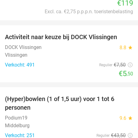
€119
Excl. ca. €2,75 p.p.p.n. toeristenbelasting
favorite_border
Activiteit naar keuze bij DOCK Vlissingen
27%
DOCK Vlissingen
8.8
star
Vlissingen
Verkocht: 491
€7
,50
Regulier
€5
,50
favorite_border
(Hyper)bowlen (1 of 1,5 uur) voor 1 tot 6
33%
personen
Podium19
9.6
star
Middelburg
Verkocht: 251
€43
,50
Regulier