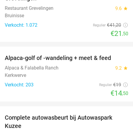
Restaurant Grevelingen
9.6
star
Bruinisse
Verkocht: 1.072
€41
,20
Regulier
€21
,50
favorite_border
Alpaca-golf of -wandeling + meet & feed
24%
Alpaca & Falabella Ranch
9.2
star
Kerkwerve
Verkocht: 203
€19
Regulier
€14
,50
favorite_border
Complete autowasbeurt bij Autowaspark
38%
Kuzee