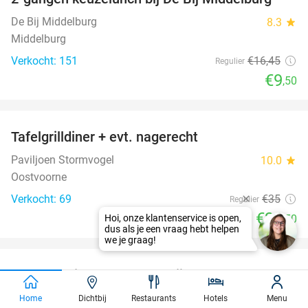
42%
De Bij Middelburg
8.3
star
Middelburg
Verkocht: 151
€16
,45
Regulier
€9
,50
favorite_border
Tafelgrilldiner + evt. nagerecht
36%
Paviljoen Stormvogel
10.0
star
Oostvoorne
Verkocht: 69
€35
Regulier
€22
,50
favorite_border
Overnachting voor 2 + ontbijt +
33%
welkomstdrankje bij Lesse'Capade Céleste
Home
Dichtbij
Restaurants
Hotels
Menu