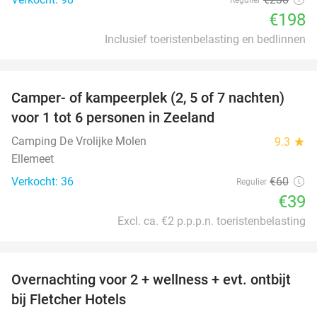
€198
Inclusief toeristenbelasting en bedlinnen
favorite_border
Camper- of kampeerplek (2, 5 of 7 nachten)
35%
voor 1 tot 6 personen in Zeeland
Camping De Vrolijke Molen
9.3
star
Ellemeet
Verkocht: 36
€60
Regulier
€39
Excl. ca. €2 p.p.p.n. toeristenbelasting
favorite_border
Overnachting voor 2 + wellness + evt. ontbijt
55%
bij Fletcher Hotels