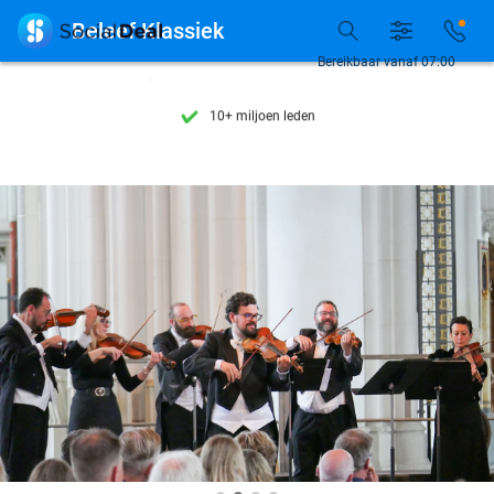
Ontdek 15.000+ deals

Beleef Klassiek
7 dagen per week beschikbaar
Bereikbaar vanaf 07:00
10+ miljoen leden
9,4
op basis van
205.978 reviews
Ontdek 15.000+ deals
7 dagen per week beschikbaar
10+ miljoen leden