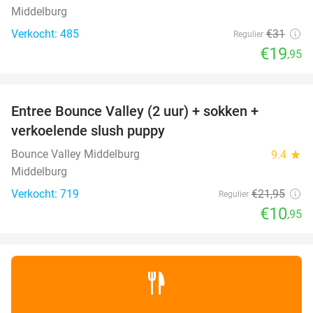
Middelburg
Verkocht: 485
€31
Regulier
€19
,95
favorite_border
Entree Bounce Valley (2 uur) + sokken +
50%
verkoelende slush puppy
Bounce Valley Middelburg
9.4
star
Middelburg
Verkocht: 719
€21
,95
Regulier
€10
,95