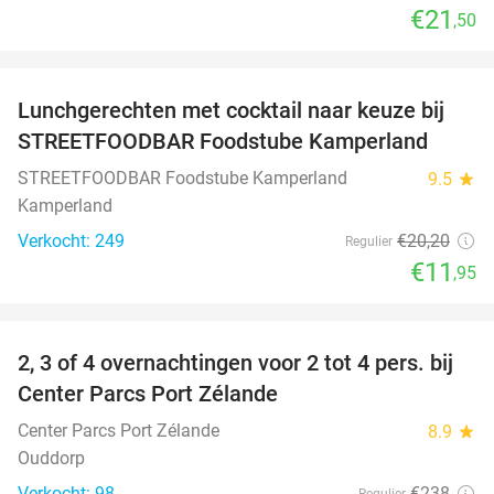
€21
,50
favorite_border
Lunchgerechten met cocktail naar keuze bij
41%
STREETFOODBAR Foodstube Kamperland
STREETFOODBAR Foodstube Kamperland
9.5
star
Kamperland
Verkocht: 249
€20
,20
Regulier
€11
,95
favorite_border
2, 3 of 4 overnachtingen voor 2 tot 4 pers. bij
17%
Center Parcs Port Zélande
Center Parcs Port Zélande
8.9
star
Ouddorp
Verkocht: 98
€238
Regulier