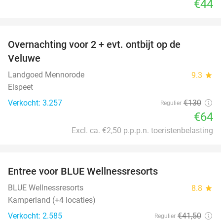
€44
favorite_border
Overnachting voor 2 + evt. ontbijt op de
51%
Veluwe
Landgoed Mennorode
9.3
star
Elspeet
Verkocht: 3.257
€130
Regulier
€64
Excl. ca. €2,50 p.p.p.n. toeristenbelasting
favorite_border
Entree voor BLUE Wellnessresorts
48%
BLUE Wellnessresorts
8.8
star
Kamperland (+4 locaties)
Verkocht: 2.585
€41
,50
Regulier