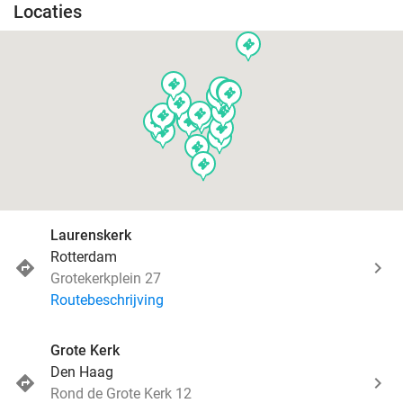
Locaties
events
events
events
events
events
events
events
events
events
events
events
events
events
events
events
events
events
events
events
events
events
Laurenskerk
Rotterdam
Grotekerkplein 27
Routebeschrijving
Grote Kerk
Den Haag
Rond de Grote Kerk 12