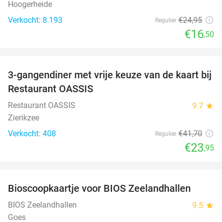
Hoogerheide
Verkocht: 8.193
€24
,95
Regulier
€16
,50
favorite_border
3-gangendiner met vrije keuze van de kaart bij
43%
Restaurant OASSIS
Restaurant OASSIS
9.7
star
Zierikzee
Verkocht: 408
€41
,70
Regulier
€23
,95
favorite_border
Bioscoopkaartje voor BIOS Zeelandhallen
31%
BIOS Zeelandhallen
9.5
star
Goes