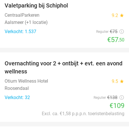
Valetparking bij Schiphol
23%
CentraalParkeren
9.2
star
Aalsmeer (+1 locatie)
Verkocht: 1.537
€75
Regulier
€57
,50
favorite_border
Overnachting voor 2 + ontbijt + evt. een avond
21%
wellness
Otium Wellness Hotel
9.5
star
Roosendaal
Verkocht: 32
€138
Regulier
€109
Excl. ca. €1,58 p.p.p.n. toeristenbelasting
favorite_border