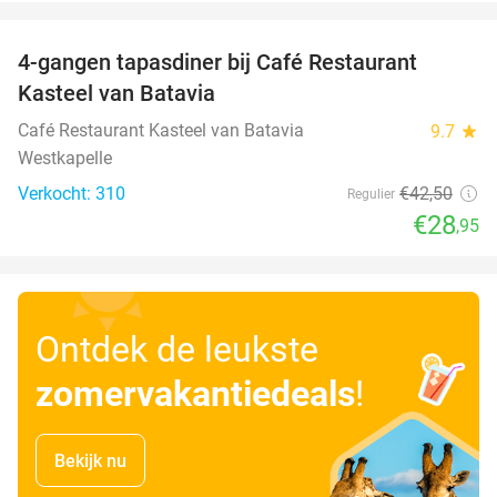
favorite_border
4-gangen tapasdiner bij Café Restaurant
32%
Kasteel van Batavia
Café Restaurant Kasteel van Batavia
9.7
star
Westkapelle
Verkocht: 310
€42
,50
Regulier
€28
,95
Ontdek de leukste
zomervakantiedeals
!
Bekijk nu