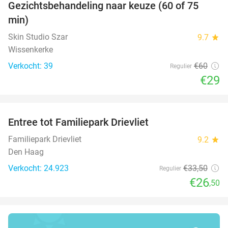
Gezichtsbehandeling naar keuze (60 of 75
52%
min)
Skin Studio Szar
9.7
star
Wissenkerke
Verkocht: 39
€60
Regulier
€29
favorite_border
Entree tot Familiepark Drievliet
21%
Familiepark Drievliet
9.2
star
Den Haag
Verkocht: 24.923
€33
,50
Regulier
€26
,50