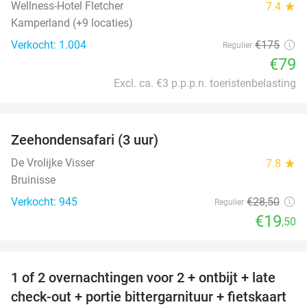
Wellness-Hotel Fletcher
7.4
star
Kamperland (+9 locaties)
Verkocht: 1.004
€175
Regulier
€79
Excl. ca. €3 p.p.p.n. toeristenbelasting
favorite_border
Zeehondensafari (3 uur)
32%
De Vrolijke Visser
7.8
star
Bruinisse
Verkocht: 945
€28
,50
Regulier
€19
,50
favorite_border
1 of 2 overnachtingen voor 2 + ontbijt + late
59%
check-out + portie bittergarnituur + fietskaart