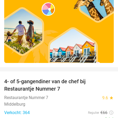
favorite_border
4- of 5-gangendiner van de chef bij
33%
Restaurantje Nummer 7
Restaurantje Nummer 7
9.6
star
Middelburg
Verkocht: 364
€66
Regulier