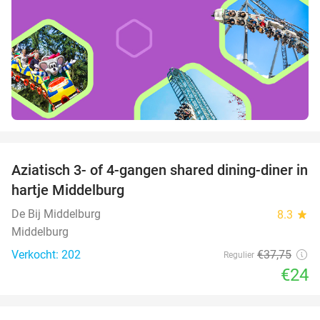
favorite_border
Aziatisch 3- of 4-gangen shared dining-diner in
36%
hartje Middelburg
De Bij Middelburg
8.3
star
Middelburg
Verkocht: 202
€37
,75
Regulier
€24
favorite_border