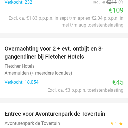
Verkocht: 232
€214
Regulier
€109
Excl. ca. €1,83 p.p.p.n. in sept t/m apr en €2,04 p.p.p.n. in
mei t/m aug toeristenbelasting
favorite_border
Overnachting voor 2 + evt. ontbijt en 3-
gangendiner bij Fletcher Hotels
Fletcher Hotels
Arnemuiden (+ meerdere locaties)
€45
Verkocht: 18.054
Excl. ca. €3 p.p.p.n. toeristenbelasting
favorite_border
Entree voor Avonturenpark de Tovertuin
34%
Avonturenpark de Tovertuin
9.1
star