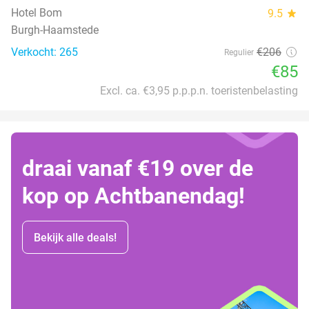
Hotel Bom
9.5
star
Burgh-Haamstede
Verkocht: 265
€206
Regulier
€85
Excl. ca. €3,95 p.p.p.n. toeristenbelasting
draai vanaf €19 over de
kop op Achtbanendag!
Bekijk alle deals!