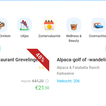
Drinken
Uitjes
Zomervakantie
Wellness &
Overnacht
Beauty
favorite_border
n
48%
taurant Grevelingen
Alpaca-golf of -wandel
Alpaca & Falabella Ranch
9.6
star
Kerkwerve
€41
,20
Verkocht: 206
Regulier
€21
,50