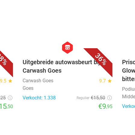
favorite_border
favorite_border
hexagon
store
8%
36%
Uitgebreide autowasbeurt bij
Priso
Carwash Goes
Glow
bitt
Carwash Goes
9.5
star
9.7
star
Goes
Podi
Midde
€25
Verkocht: 1.338
€15
,50
Regulier
15
€9
Verko
,50
,95