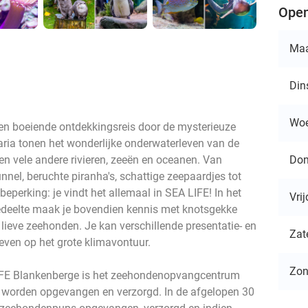
Open
Ma
Din
Wo
en boeiende ontdekkingsreis door de mysterieuze
ria tonen het wonderlijke onderwaterleven van de
Don
en vele andere rivieren, zeeën en oceanen. Van
nel, beruchte piranha's, schattige zeepaardjes tot
eperking: je vindt het allemaal in SEA LIFE! In het
Vri
gedeelte maak je bovendien kennis met knotsgekke
lieve zeehonden. Je kan verschillende presentatie- en
Zat
ven op het grote klimavontuur.
Zo
IFE Blankenberge is het zeehondenopvangcentrum
orden opgevangen en verzorgd. In de afgelopen 30