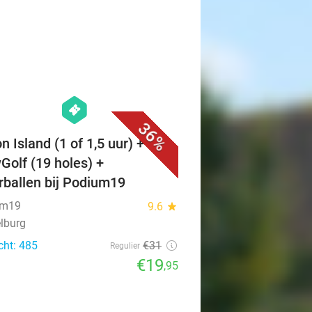
favorite_border
hexagon
events
36%
n Island (1 of 1,5 uur) + evt.
Golf (19 holes) +
erballen bij Podium19
um19
9.6
star
lburg
cht: 485
€31
Regulier
€19
,95