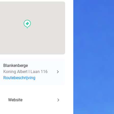
events
Blankenberge
Koning Albert I Laan 116
Routebeschrijving
keyboard_arrow_right
Website