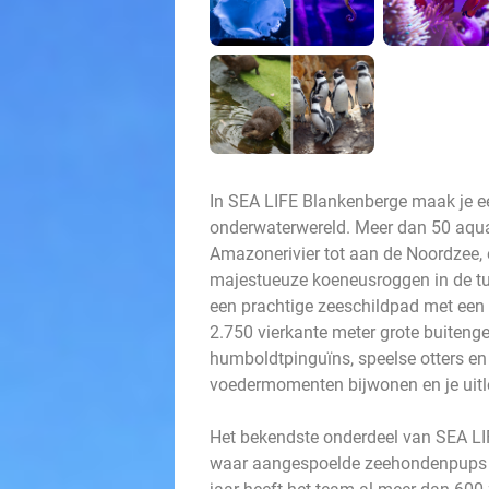
In SEA LIFE Blankenberge maak je e
onderwaterwereld. Meer dan 50 aqua
Amazonerivier tot aan de Noordzee, 
majestueuze koeneusroggen in de tun
een prachtige zeeschildpad met een b
2.750 vierkante meter grote buiten
humboldtpinguïns, speelse otters en 
voedermomenten bijwonen en je uitle
Het bekendste onderdeel van SEA L
waar aangespoelde zeehondenpups w