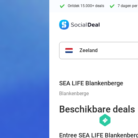
Ontdek 15.000+ deals
7 dagen per
Zeeland
SEA LIFE Blankenberge
Blankenberge
Beschikbare deals
hexagon
events
Entree SEA LIFE Blankenber