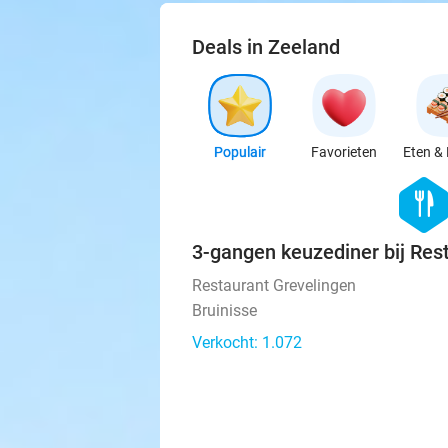
Deals in Zeeland
Populair
Favorieten
Eten & 
hexago
food
3-gangen keuzediner bij Res
Restaurant Grevelingen
Bruinisse
Verkocht: 1.072