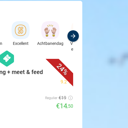
en
Excellent
Achtbanendag
Vakantie in
Speciaalzaken
eigen land
& Auto's
favorite_border
hexagon
events
24%
ing + meet & feed
9.2
star
€19
Regulier
€14
,50