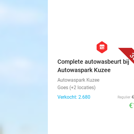
hexagon
store
3
Complete autowasbeurt bij
Autowaspark Kuzee
Autowaspark Kuzee
Goes (+2 locaties)
Verkocht: 2.680
Regulier
€