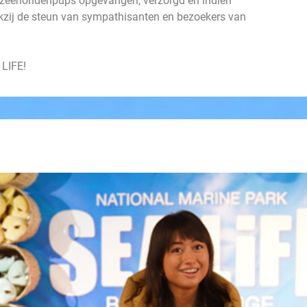
0 zeehondenpups opgevangen, verzorgd en indien
ankzij de steun van sympathisanten en bezoekers van
 LIFE!