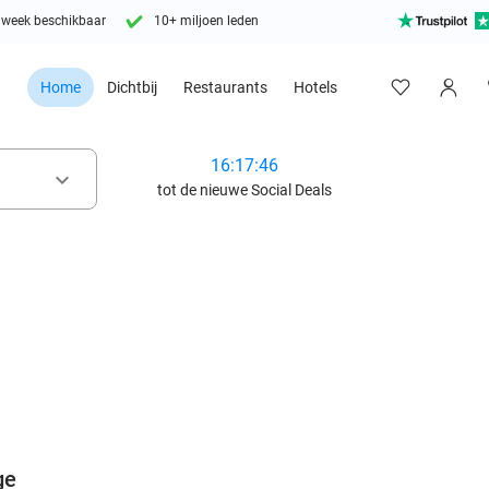
 week beschikbaar
10+ miljoen leden
Home
Dichtbij
Restaurants
Hotels
16:17:44
keyboard_arrow_down
tot de nieuwe Social Deals
favorite_border
ge