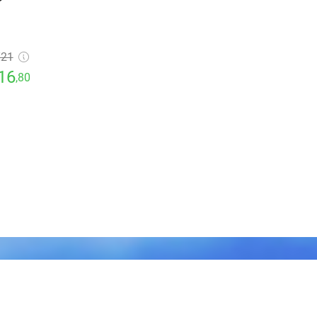
€21
16
,80