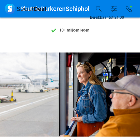
Ontdek 15.000+ deals

ShuttleParkerenSchiphol
7 dagen per week beschikbaar
Bereikbaar tot 21:00
10+ miljoen leden
9,4
op basis van
206.142 reviews
Ontdek 15.000+ deals
7 dagen per week beschikbaar
10+ miljoen leden