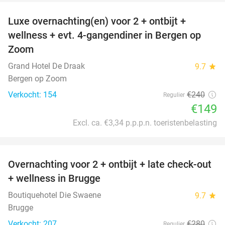
Luxe overnachting(en) voor 2 + ontbijt +
38%
wellness + evt. 4-gangendiner in Bergen op
Zoom
Grand Hotel De Draak
9.7
star
Bergen op Zoom
Verkocht: 154
€240
Regulier
€149
Excl. ca. €3,34 p.p.p.n. toeristenbelasting
favorite_border
Overnachting voor 2 + ontbijt + late check-out
34%
+ wellness in Brugge
Boutiquehotel Die Swaene
9.7
star
Brugge
Verkocht: 207
€280
Regulier