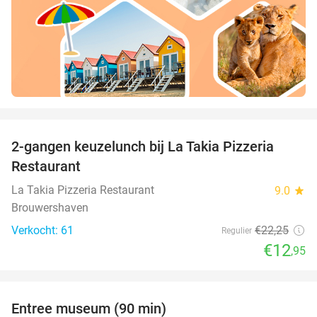
favorite_border
2-gangen keuzelunch bij La Takia Pizzeria
42%
Restaurant
La Takia Pizzeria Restaurant
9.0
star
Brouwershaven
Verkocht: 61
€22
,25
Regulier
€12
,95
favorite_border
Entree museum (90 min)
41%