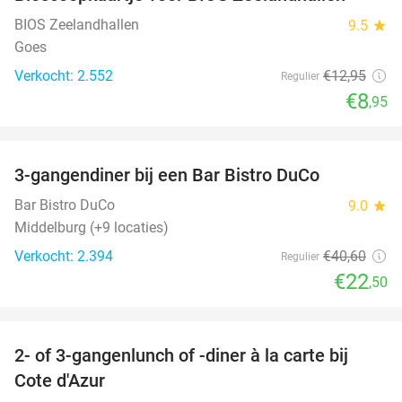
31%
BIOS Zeelandhallen
9.5
star
Goes
Verkocht: 2.552
€12
,95
Regulier
€8
,95
favorite_border
3-gangendiner bij een Bar Bistro DuCo
45%
Bar Bistro DuCo
9.0
star
Middelburg (+9 locaties)
Verkocht: 2.394
€40
,60
Regulier
€22
,50
favorite_border
2- of 3-gangenlunch of -diner à la carte bij
49%
Cote d'Azur