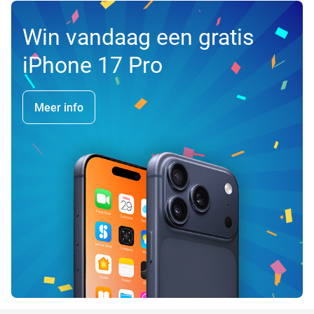
Win vandaag een gratis
iPhone 17 Pro
Meer info
favorite_border