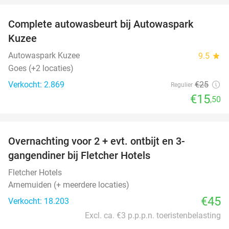
Complete autowasbeurt bij Autowaspark
38%
Kuzee
Autowaspark Kuzee
9.5
star
Goes (+2 locaties)
Verkocht: 2.869
€25
Regulier
€15
,50
favorite_border
Overnachting voor 2 + evt. ontbijt en 3-
gangendiner bij Fletcher Hotels
Fletcher Hotels
Arnemuiden (+ meerdere locaties)
€45
Verkocht: 18.203
Excl. ca. €3 p.p.p.n. toeristenbelasting