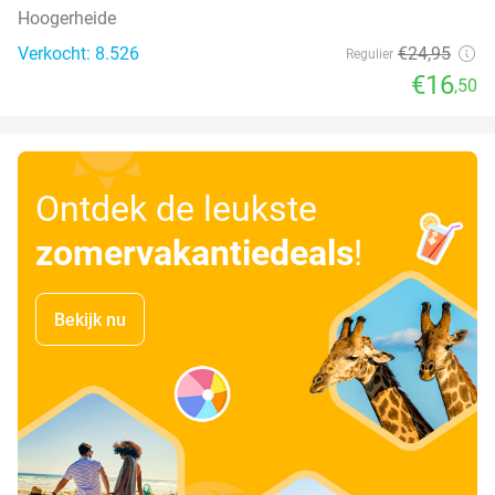
Hoogerheide
Verkocht: 8.526
€24
,95
Regulier
€16
,50
Ontdek de leukste
zomervakantiedeals
!
Bekijk nu