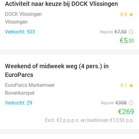
Activiteit naar keuze bij DOCK Vlissingen
27%
DOCK Vlissingen
8.8
star
Vlissingen
Verkocht: 503
€7
,50
Regulier
€5
,50
favorite_border
Weekend of midweek weg (4 pers.) in
25%
EuroParcs
EuroParcs Markermeer
9.1
star
Bovenkarspel
Verkocht: 29
€358
Regulier
€269
Excl. €2 p.p.p.n. en bedlinnen €13,50 p.p.
favorite_border