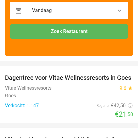
Zoek Restaurant
favorite_border
Dagentree voor Vitae Wellnessresorts in Goes
49%
Vitae Wellnessresorts
9.6
star
Goes
Verkocht: 1.147
€42
,50
Regulier
€21
,50
favorite_border