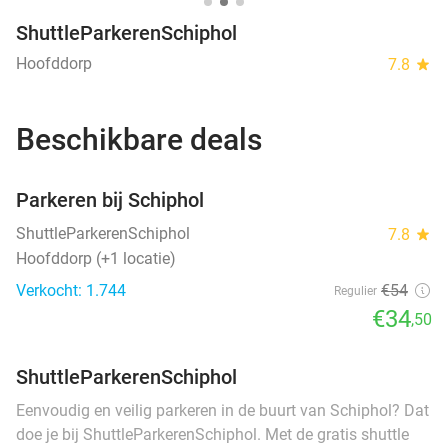
ShuttleParkerenSchiphol
Hoofddorp
7.8
star
Beschikbare deals
favorite_border
Parkeren bij Schiphol
ShuttleParkerenSchiphol
7.8
star
Hoofddorp (+1 locatie)
Verkocht: 1.744
€54
Regulier
€34
,50
ShuttleParkerenSchiphol
Eenvoudig en veilig parkeren in de buurt van Schiphol? Dat
doe je bij ShuttleParkerenSchiphol. Met de gratis shuttle