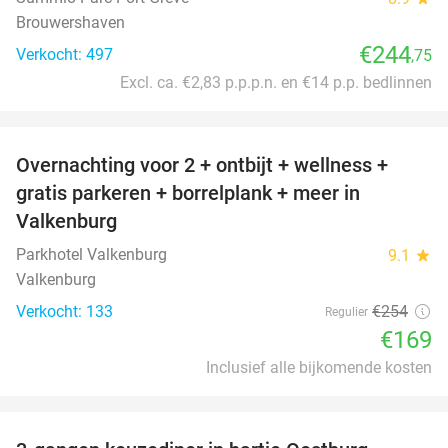
Brouwershaven
€244
Verkocht: 497
,75
Excl. ca. €2,83 p.p.p.n. en €14 p.p. bedlinnen
favorite_border
Overnachting voor 2 + ontbijt + wellness +
33%
gratis parkeren + borrelplank + meer in
Valkenburg
Parkhotel Valkenburg
9.1
star
Valkenburg
Verkocht: 133
€254
Regulier
€169
Inclusief alle bijkomende kosten
favorite_border