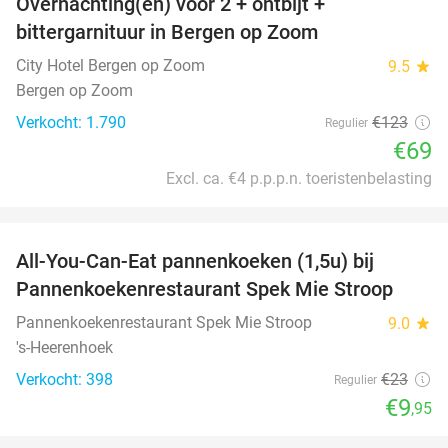
Overnachting(en) voor 2 + ontbijt +
44%
bittergarnituur in Bergen op Zoom
City Hotel Bergen op Zoom
9.5
star
Bergen op Zoom
Verkocht: 1.790
€123
Regulier
€69
Excl. ca. €4 p.p.p.n. toeristenbelasting
favorite_border
All-You-Can-Eat pannenkoeken (1,5u) bij
57%
Pannenkoekenrestaurant Spek Mie Stroop
Pannenkoekenrestaurant Spek Mie Stroop
9.0
star
's-Heerenhoek
Verkocht: 398
€23
Regulier
€9
,95
favorite_border