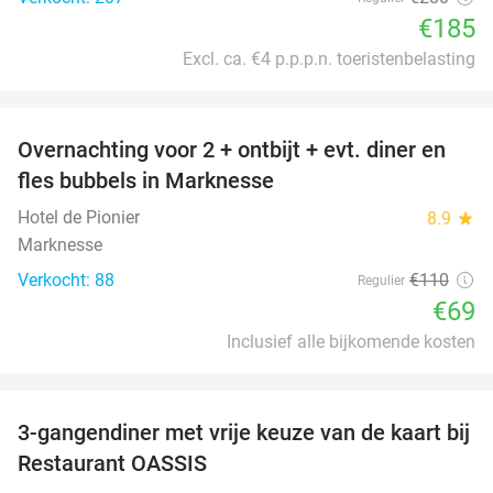
€185
Excl. ca. €4 p.p.p.n. toeristenbelasting
favorite_border
Overnachting voor 2 + ontbijt + evt. diner en
37%
fles bubbels in Marknesse
Hotel de Pionier
8.9
star
Marknesse
Verkocht: 88
€110
Regulier
€69
Inclusief alle bijkomende kosten
favorite_border
3-gangendiner met vrije keuze van de kaart bij
43%
Restaurant OASSIS