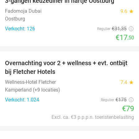
3-gangen keuzediner in hartje Oostburg
44%
Fadomoja Dubai
9.6
star
Oostburg
Verkocht: 126
€31
,35
Regulier
€17
,50
favorite_border
Overnachting voor 2 + wellness + evt. ontbijt
55%
bij Fletcher Hotels
Wellness-Hotel Fletcher
7.4
star
Kamperland (+9 locaties)
Verkocht: 1.024
€175
Regulier
€79
Excl. ca. €3 p.p.p.n. toeristenbelasting
favorite_border