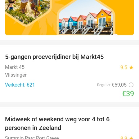
favorite_border
5-gangen proeverijdiner bij Markt45
34%
Markt 45
9.5
star
Vlissingen
Verkocht: 621
€59
,05
Regulier
€39
favorite_border
Midweek of weekend weg voor 4 tot 6
personen in Zeeland
Summio Parc Port Greve
8.9
star