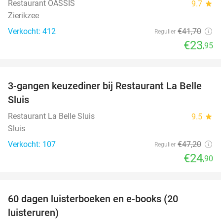
Restaurant OASSIS
9.7
star
Zierikzee
Verkocht: 412
€41
,70
Regulier
€23
,95
favorite_border
3-gangen keuzediner bij Restaurant La Belle
47%
Sluis
Restaurant La Belle Sluis
9.5
star
Sluis
Verkocht: 107
€47
,20
Regulier
€24
,90
favorite_border
100%
60 dagen luisterboeken en e-books (20
luisteruren)