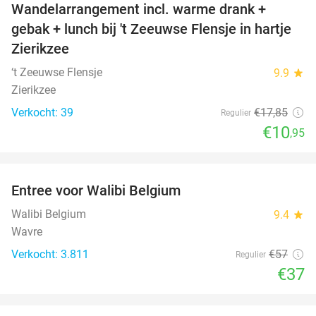
Wandelarrangement incl. warme drank +
39%
NEW
gebak + lunch bij 't Zeeuwse Flensje in hartje
TODAY
Zierikzee
‘t Zeeuwse Flensje
9.9
star
Zierikzee
Verkocht: 39
€17
,85
Regulier
€10
,95
favorite_border
Entree voor Walibi Belgium
35%
Walibi Belgium
9.4
star
Wavre
Verkocht: 3.811
€57
Regulier
€37