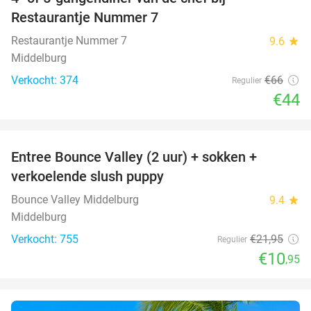
33%
Restaurantje Nummer 7
Restaurantje Nummer 7
9.6
star
Middelburg
Verkocht: 374
€66
Regulier
€44
favorite_border
Entree Bounce Valley (2 uur) + sokken +
50%
verkoelende slush puppy
Bounce Valley Middelburg
9.4
star
Middelburg
Verkocht: 755
€21
,95
Regulier
€10
,95