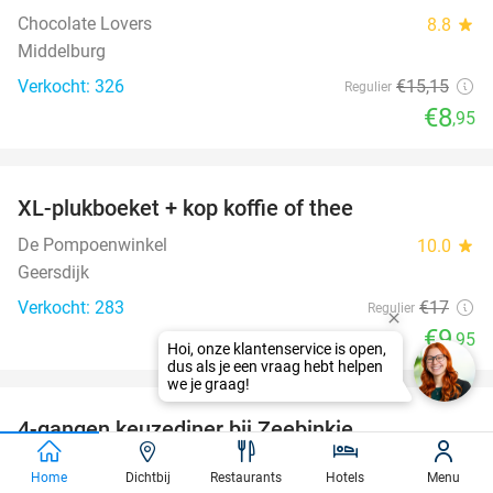
Chocolate Lovers
8.8
star
Middelburg
Verkocht: 326
€15
,15
Regulier
€8
,95
favorite_border
XL-plukboeket + kop koffie of thee
41%
De Pompoenwinkel
10.0
star
Geersdijk
Verkocht: 283
€17
Regulier
€9
,95
favorite_border
4-gangen keuzediner bij Zeebinkie
45%
Restaurant Zeebinkie
9.5
star
Home
Dichtbij
Restaurants
Hotels
Menu