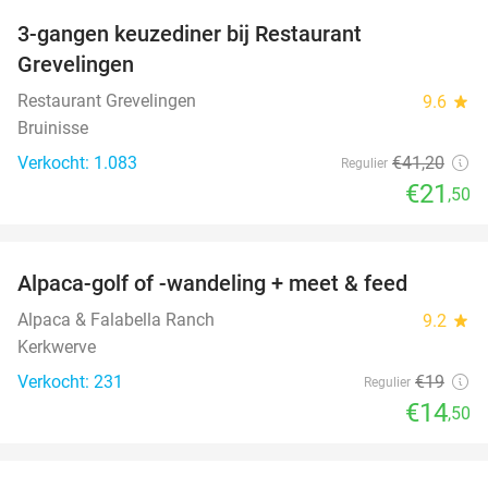
3-gangen keuzediner bij Restaurant
48%
Grevelingen
Restaurant Grevelingen
9.6
star
Bruinisse
Verkocht: 1.083
€41
,20
Regulier
€21
,50
favorite_border
Alpaca-golf of -wandeling + meet & feed
24%
Alpaca & Falabella Ranch
9.2
star
Kerkwerve
Verkocht: 231
€19
Regulier
€14
,50
favorite_border