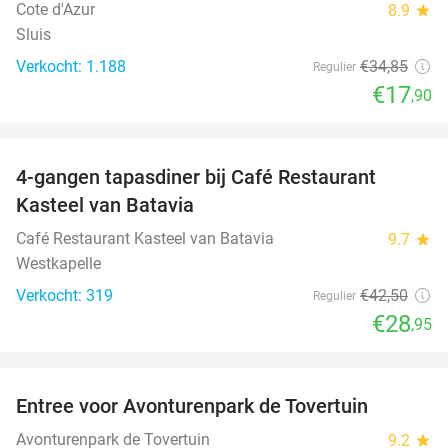
Cote d'Azur
8.9
star
Sluis
Verkocht: 1.188
€34
,85
Regulier
€17
,90
favorite_border
4-gangen tapasdiner bij Café Restaurant
32%
Kasteel van Batavia
Café Restaurant Kasteel van Batavia
9.7
star
Westkapelle
Verkocht: 319
€42
,50
Regulier
€28
,95
favorite_border
Entree voor Avonturenpark de Tovertuin
34%
Avonturenpark de Tovertuin
9.2
star