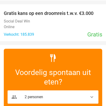
favorite_border
Gratis kans op een droomreis t.w.v. €3.000
Social Deal Win
Online
Gratis
Verkocht: 185.839
Voordelig spontaan uit
eten?