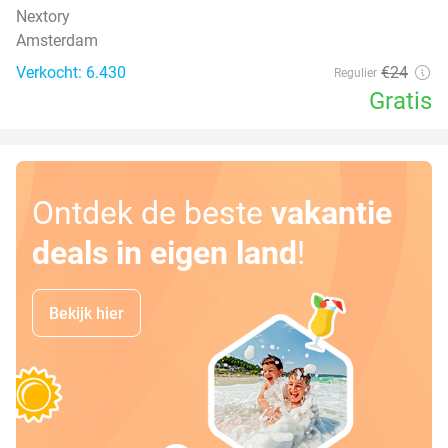
Nextory
Amsterdam
Verkocht: 6.430
€24
Regulier
Gratis
Ontdek de beste
vakantie
deals in eigen land
!
Bekijk hier