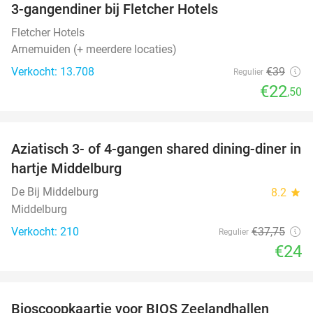
3-gangendiner bij Fletcher Hotels
42%
Fletcher Hotels
Arnemuiden (+ meerdere locaties)
Verkocht: 13.708
€39
Regulier
€22
,50
favorite_border
Aziatisch 3- of 4-gangen shared dining-diner in
36%
hartje Middelburg
De Bij Middelburg
8.2
star
Middelburg
Verkocht: 210
€37
,75
Regulier
€24
favorite_border
Bioscoopkaartje voor BIOS Zeelandhallen