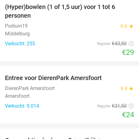
(Hyper)bowlen (1 of 1,5 uur) voor 1 tot 6
33%
personen
Podium19
9.6
star
Middelburg
Verkocht: 255
€43
,50
Regulier
€29
favorite_border
Entree voor DierenPark Amersfoort
24%
DierenPark Amersfoort
9.4
star
Amersfoort
Verkocht: 9.014
€31
,50
Regulier
€24
favorite_border