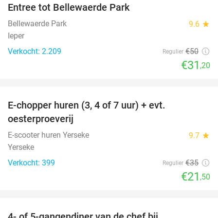
Entree tot Bellewaerde Park
38%
Bellewaerde Park
9.6
star
Ieper
Verkocht: 2.209
€50
Regulier
€31
,20
favorite_border
E-chopper huren (3, 4 of 7 uur) + evt.
39%
oesterproeverij
E-scooter huren Yerseke
9.7
star
Yerseke
Verkocht: 399
€35
Regulier
€21
,50
favorite_border
4- of 5-gangendiner van de chef bij