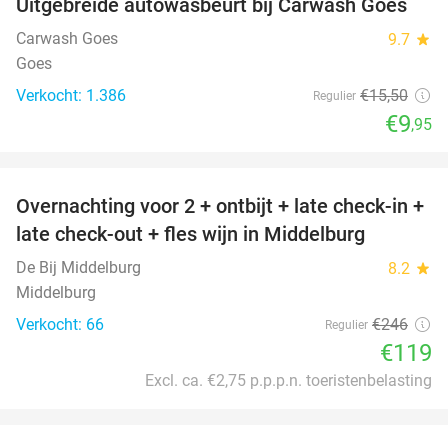
Uitgebreide autowasbeurt bij Carwash Goes
36%
Carwash Goes
9.7
star
Goes
Verkocht: 1.386
€15
,50
Regulier
€9
,95
favorite_border
Overnachting voor 2 + ontbijt + late check-in +
52%
late check-out + fles wijn in Middelburg
De Bij Middelburg
8.2
star
Middelburg
Verkocht: 66
€246
Regulier
€119
Excl. ca. €2,75 p.p.p.n. toeristenbelasting
favorite_border