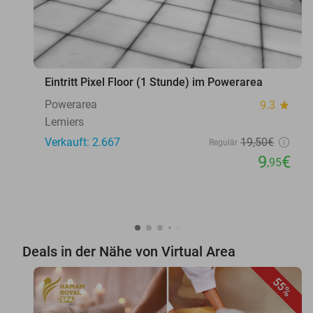
Eintritt Pixel Floor (1 Stunde) im Powerarea
Powerarea
9.3
star
Lemiers
Verkauft: 2.667
19
,50
€
Regulär
9
€
,95
Deals in der Nähe von Virtual Area
55%