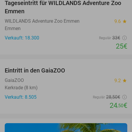
Tageseintritt für WILDLANDS Adventure Zoo
24%
Emmen
WILDLANDS Adventure Zoo Emmen
9.6
star
Emmen
Verkauft: 18.300
33€
Regulär
25€
favorite_border
Eintritt in den GaiaZOO
14%
GaiaZOO
9.2
star
Kerkrade (8 km)
Verkauft: 8.505
28
,50
€
Regulär
24
€
,50