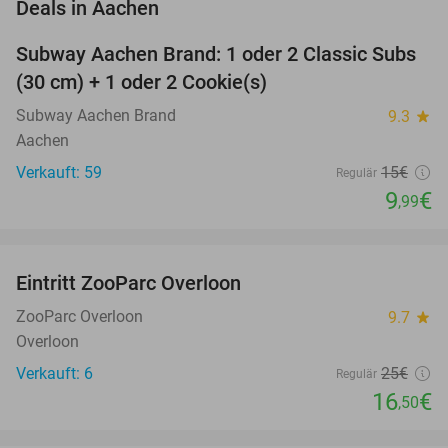
favorite_border
Deals in Aachen
Subway Aachen Brand: 1 oder 2 Classic Subs
33%
(30 cm) + 1 oder 2 Cookie(s)
Subway Aachen Brand
9.3
star
Aachen
Verkauft: 59
15€
Regulär
9
€
,99
favorite_border
Eintritt ZooParc Overloon
34%
NEW
TODAY
ZooParc Overloon
9.7
star
Overloon
Verkauft: 6
25€
Regulär
16
€
,50