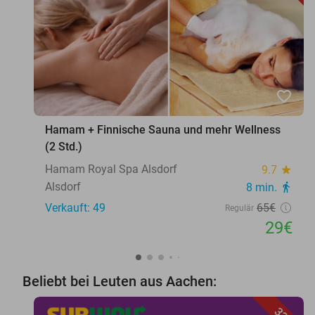
favorite_border
Hamam + Finnische Sauna und mehr Wellness
(2 Std.)
Hamam Royal Spa Alsdorf
9.7
star
Alsdorf
8 min.
directions_walk
Verkauft: 49
65€
Regulär
29€
Beliebt bei Leuten aus Aachen: