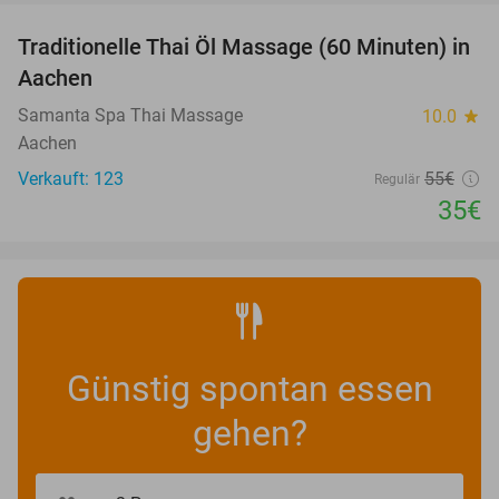
Traditionelle Thai Öl Massage (60 Minuten) in
36%
Aachen
Samanta Spa Thai Massage
10.0
star
Aachen
Verkauft: 123
55€
Regulär
35€
Günstig spontan essen
gehen?