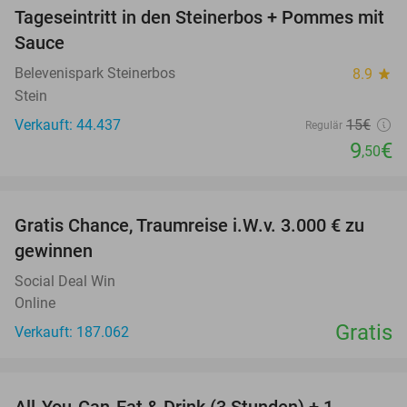
Tageseintritt in den Steinerbos + Pommes mit
37%
Sauce
Belevenispark Steinerbos
8.9
star
Stein
Verkauft: 44.437
15€
Regulär
9
€
,50
favorite_border
Gratis Chance, Traumreise i.W.v. 3.000 € zu
gewinnen
Social Deal Win
Online
Gratis
Verkauft: 187.062
favorite_border