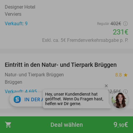
Designer Hotel
Verviers
Verkauft: 9
402€
Regulär
231€
Exkl. ca. 5€ Fremdenverkehrsabgabe p. P.
favorite_border
Eintritt in den Natur- und Tierpark Brüggen
24%
Natur- und Tierpark Brüggen
8.8
star
Brüggen
Verkauft: 4.695
12
,50
€
Regulär
close
9
€
IN DER APP ÖFFNEN
,50
favorite_border
9
€
Mediterranes All-You-Can-Eat-Buffet oder All-
shopping_cart
Deal wählen
23%
,90
You-Can-Eat-Frühstück oder Brunch in Aachen