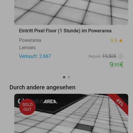
Eintritt Pixel Floor (1 Stunde) im Powerarea
Powerarea
9.3
star
Lemiers
Verkauft: 2.667
19
,50
€
Regulär
9
€
,95
Durch andere angesehen
49%
SOLD
OUT