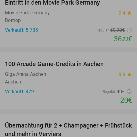
Eintritt in den Movie Park Germany
38%
Movie Park Germany
9.4
star
Bottrop
Verkauft: 5.785
59
,90
€
Regulär
36
€
,90
favorite_border
100 Arcade Game-Credits in Aachen
50%
Giga Arena Aachen
9.9
star
Aachen
Verkauft: 479
40€
Regulär
20€
favorite_border
Übernachtung für 2 + Champagner + Frühstück
43%
und mehr in Verviers