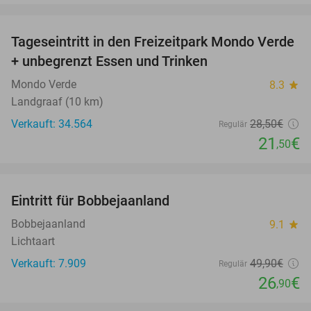
favorite_border
Tageseintritt in den Freizeitpark Mondo Verde
25%
+ unbegrenzt Essen und Trinken
Mondo Verde
8.3
star
Landgraaf (10 km)
Verkauft: 34.564
28
,50
€
Regulär
21
€
,50
favorite_border
Eintritt für Bobbejaanland
46%
Bobbejaanland
9.1
star
Lichtaart
Verkauft: 7.909
49
,90
€
Regulär
26
€
,90
favorite_border