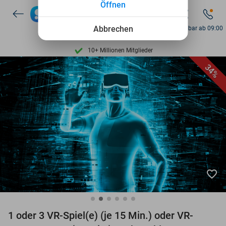
Öffnen
Entdecke 15.000+ Deals
7 Tage die Woche verfügbar
Abbrechen
Erreichbar ab 09:00
10+ Millionen Mitglieder
9,4
basierend auf
206.262 Bewertungen
34%
Entdecke 15.000+ Deals
7 Tage die Woche verfügbar
10+ Millionen Mitglieder
favorite_border
1 oder 3 VR-Spiel(e) (je 15 Min.) oder VR-