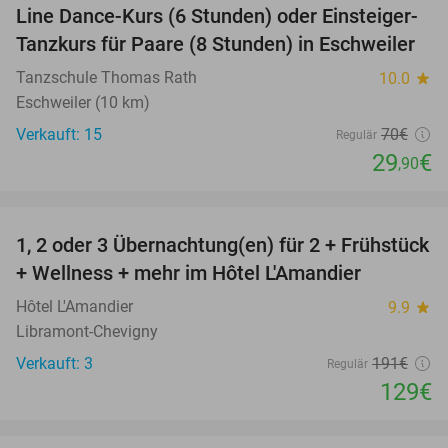
Line Dance-Kurs (6 Stunden) oder Einsteiger-
57%
Tanzkurs für Paare (8 Stunden) in Eschweiler
Tanzschule Thomas Rath
10.0
star
Eschweiler (10 km)
Verkauft: 15
70€
Regulär
29
€
,90
favorite_border
1, 2 oder 3 Übernachtung(en) für 2 + Frühstück
32%
NEW
+ Wellness + mehr im Hôtel L'Amandier
TODAY
Hôtel L'Amandier
9.9
star
Libramont-Chevigny
Verkauft: 3
191€
Regulär
129€
favorite_border