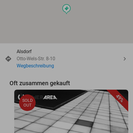
events
Alsdorf
Otto-Wels-Str. 8-10
Wegbeschreibung
Oft zusammen gekauft
49%
SOLD
OUT