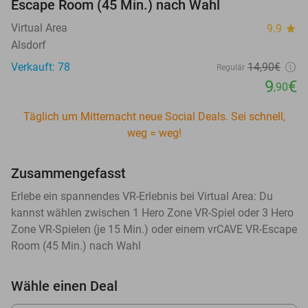
Escape Room (45 Min.) nach Wahl
Virtual Area
9.9
star
Alsdorf
Verkauft: 78
14
,90
€
Regulär
9
€
,90
Täglich um Mitternacht neue Social Deals. Sei schnell,
weg = weg!
Zusammengefasst
Erlebe ein spannendes VR-Erlebnis bei Virtual Area: Du
kannst wählen zwischen 1 Hero Zone VR-Spiel oder 3 Hero
Zone VR-Spielen (je 15 Min.) oder einem vrCAVE VR-Escape
Room (45 Min.) nach Wahl
Wähle einen Deal