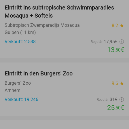
Eintritt ins subtropische Schwimmparadies
25%
Mosaqua + Softeis
Subtropisch Zwemparadijs Mosaqua
8.2
star
Gulpen (11 km)
Verkauft: 2.538
17
,95
€
Regulär
13
€
,50
favorite_border
Eintritt in den Burgers' Zoo
18%
Burgers´ Zoo
9.6
star
Arnhem
Verkauft: 19.246
31€
Regulär
25
€
,50
favorite_border