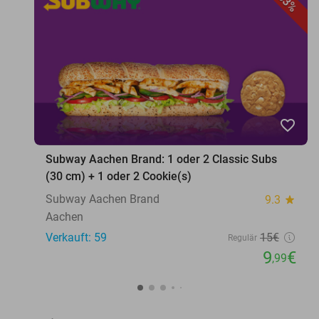
33%
favorite_border
Subway Aachen Brand: 1 oder 2 Classic Subs
(30 cm) + 1 oder 2 Cookie(s)
Subway Aachen Brand
9.3
star
Aachen
Verkauft: 59
15€
Regulär
9
€
,99