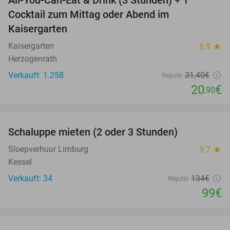
All-You-Can-Eat & Drink (3 Stunden) + 1
33%
Cocktail zum Mittag oder Abend im
Kaisergarten
Kaisergarten
8.9
star
Herzogenrath
Verkauft: 1.258
31
,40
€
Regulär
20
€
,90
favorite_border
Schaluppe mieten (2 oder 3 Stunden)
26%
Sloepverhuur Limburg
9.7
star
Kessel
Verkauft: 34
134€
Regulär
99€
favorite_border