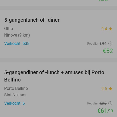
favorite_border
5-gangenlunch of -diner
45%
Oltra
9.4
star
Ninove (9 km)
Verkocht: 538
€94
Regulier
€52
favorite_border
5-gangendiner of -lunch + amuses bij Porto
33%
NEW
Belfino
TODAY
Porto Belfino
9.5
star
Sint-Niklaas
Verkocht: 6
€93
Regulier
€61
,90