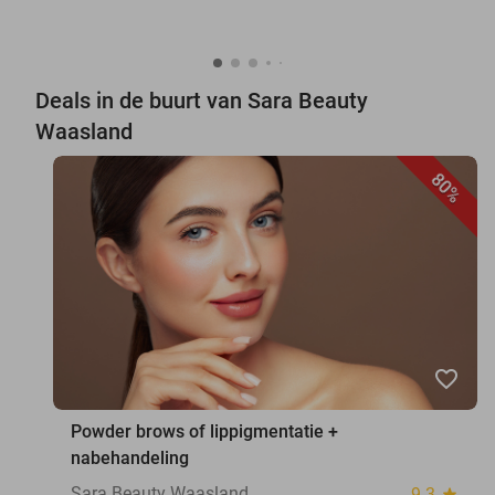
Deals in de buurt van Sara Beauty
Waasland
80%
favorite_border
Powder brows of lippigmentatie +
nabehandeling
Sara Beauty Waasland
9.3
star