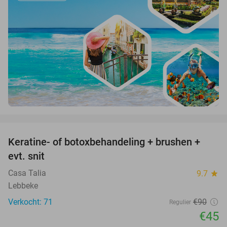
favorite_border
Keratine- of botoxbehandeling + brushen +
50%
evt. snit
Casa Talia
9.7
star
Lebbeke
Verkocht: 71
€90
Regulier
€45