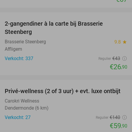
favorite_border
2-gangendiner à la carte bij Brasserie
37%
Steenberg
Brasserie Steenberg
9.8
star
Affligem
Verkocht: 337
€43
Regulier
€26
,90
favorite_border
Privé-wellness (2 of 3 uur) + evt. luxe ontbijt
57%
Carokri Wellness
Dendermonde (6 km)
Verkocht: 27
€140
Regulier
€59
,90