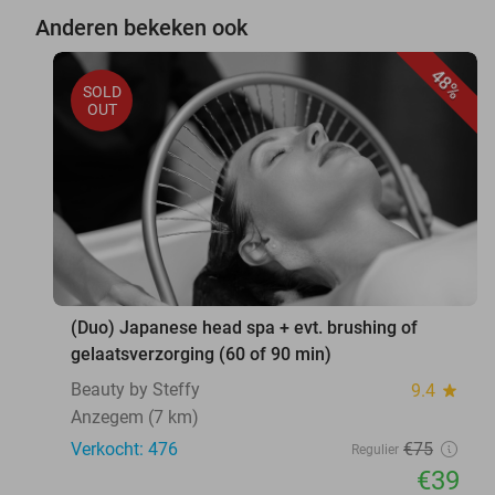
Anderen bekeken ook
48%
SOLD
OUT
(Duo) Japanese head spa + evt. brushing of
gelaatsverzorging (60 of 90 min)
Beauty by Steffy
9.4
star
Anzegem (7 km)
Verkocht: 476
€75
Regulier
€39