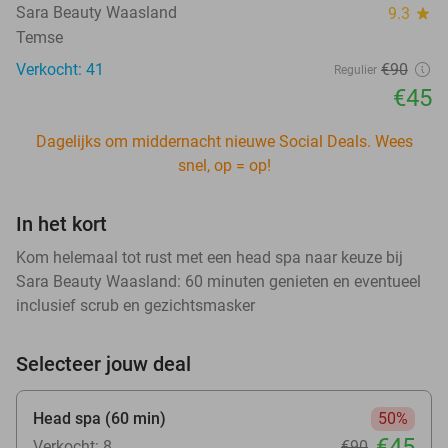
Sara Beauty Waasland
9.3
star
Temse
Verkocht: 41
€90
Regulier
€45
Dagelijks om middernacht nieuwe Social Deals. Wees
snel, op = op!
In het kort
Kom helemaal tot rust met een head spa naar keuze bij
Sara Beauty Waasland: 60 minuten genieten en eventueel
inclusief scrub en gezichtsmasker
Selecteer jouw deal
Head spa (60 min)
50%
€45
Verkocht: 8
€90