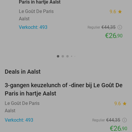
Paris in hartje Aalst
Le Goût De Paris
9.6
star
Aalst
Verkocht: 493
€44
,35
Regulier
€26
,90
favorite_border
Deals in Aalst
3-gangen keuzelunch of -diner bij Le Goût De
39%
Paris in hartje Aalst
Le Goût De Paris
9.6
star
Aalst
Verkocht: 493
€44
,35
Regulier
€26
,90