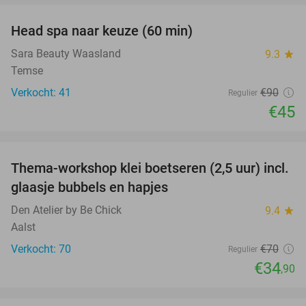
Head spa naar keuze (60 min)
50%
Sara Beauty Waasland
9.3
star
Temse
Verkocht: 41
€90
Regulier
€45
favorite_border
Thema-workshop klei boetseren (2,5 uur) incl.
50%
glaasje bubbels en hapjes
Den Atelier by Be Chick
9.4
star
Aalst
Verkocht: 70
€70
Regulier
€34
,90
favorite_border