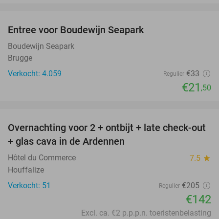
favorite_border
Entree voor Boudewijn Seapark
35%
Boudewijn Seapark
Brugge
Verkocht: 4.059
€33
Regulier
€21
,50
favorite_border
Overnachting voor 2 + ontbijt + late check-out
31%
+ glas cava in de Ardennen
Hôtel du Commerce
7.5
star
Houffalize
Verkocht: 51
€205
Regulier
€142
Excl. ca. €2 p.p.p.n. toeristenbelasting