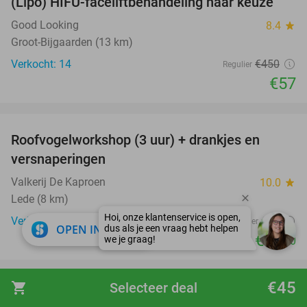
(Lipo) HIFU-faceliftbehandeling naar keuze
87%
Good Looking
8.4
star
Groot-Bijgaarden (13 km)
Verkocht: 14
€450
Regulier
€57
favorite_border
Roofvogelworkshop (3 uur) + drankjes en
49%
versnaperingen
Valkerij De Kaproen
10.0
star
Lede (8 km)
Verkocht: 726
€60
Regulier
close
OPEN IN APP
€30
,90
favorite_border
€45
shopping_cart
Selecteer deal
3-gangendiner of -lunch à la carte bij Palace
42%