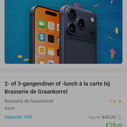
favorite_border
2- of 3-gangendiner of -lunch à la carte bij
44%
Brasserie de Graankorrel
Brasserie de Graankorrel
9.6
star
Aalst
Verkocht: 995
€47
,70
Regulier
€26
,90