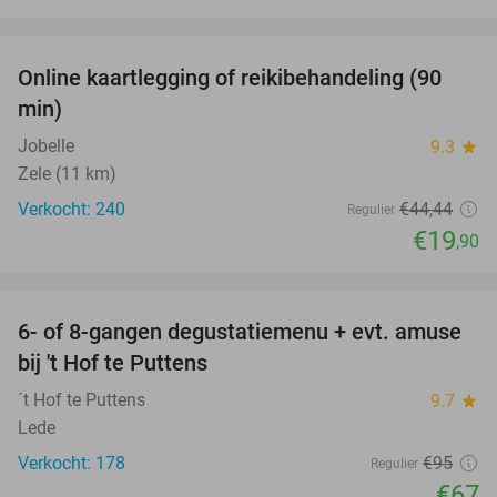
favorite_border
Online kaartlegging of reikibehandeling (90
55%
min)
Jobelle
9.3
star
Zele (11 km)
Verkocht: 240
€44
,44
Regulier
€19
,90
favorite_border
6- of 8-gangen degustatiemenu + evt. amuse
29%
bij 't Hof te Puttens
´t Hof te Puttens
9.7
star
Lede
Verkocht: 178
€95
Regulier
€67