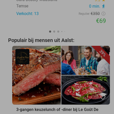
Temse
0 min.
directions_walk
Verkocht: 13
€350
Regulier
€69
Populair bij mensen uit Aalst:
39%
favorite_border
3-gangen keuzelunch of -diner bij Le Goût De