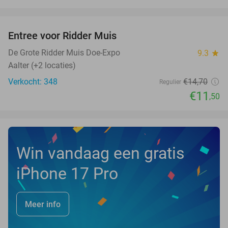
favorite_border
Entree voor Ridder Muis
22%
NEW
TODAY
De Grote Ridder Muis Doe-Expo
9.3
star
Aalter (+2 locaties)
Verkocht: 348
€14
,70
Regulier
€11
,50
Win vandaag een gratis
iPhone 17 Pro
Meer info