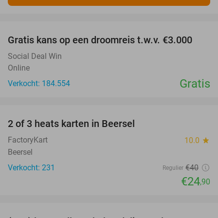
favorite_border
Gratis kans op een droomreis t.w.v. €3.000
Social Deal Win
Online
Gratis
Verkocht: 184.554
favorite_border
2 of 3 heats karten in Beersel
38%
FactoryKart
10.0
star
Beersel
Verkocht: 231
€40
Regulier
€24
,90
favorite_border