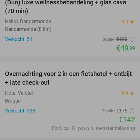
(Duo) luxe wellnessbehandeling + glas cava
50%
(70 min)
Helios Dendermonde
10.0
star
Dendermonde (8 km)
Verkocht: 51
€100
Regulier
€49
,99
favorite_border
Overnachting voor 2 in een fietshotel + ontbijt
19%
+ late check-out
Hotel Velotel
9.9
star
Brugge
Verkocht: 518
€175
Regulier
€142
Excl. ca. €4 p.p.p.n. toeristenbelasting
favorite_border