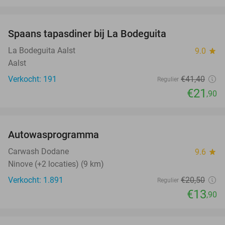
favorite_border
Spaans tapasdiner bij La Bodeguita
47%
La Bodeguita Aalst
9.0
star
Aalst
Verkocht: 191
€41
,40
Regulier
€21
,90
favorite_border
Autowasprogramma
32%
Carwash Dodane
9.6
star
Ninove (+2 locaties) (9 km)
Verkocht: 1.891
€20
,50
Regulier
€13
,90
favorite_border