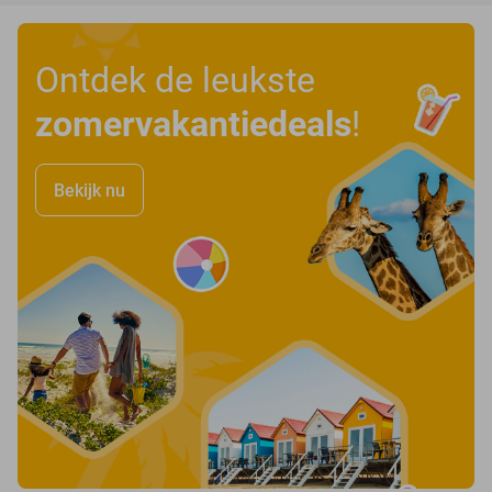
Ontdek de leukste
zomervakantiedeals
!
Bekijk nu