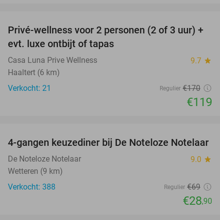
favorite_border
Privé-wellness voor 2 personen (2 of 3 uur) +
30%
evt. luxe ontbijt of tapas
Casa Luna Prive Wellness
9.7
star
Haaltert (6 km)
Verkocht: 21
€170
Regulier
€119
favorite_border
4-gangen keuzediner bij De Noteloze Notelaar
58%
De Noteloze Notelaar
9.0
star
Wetteren (9 km)
Verkocht: 388
€69
Regulier
€28
,90