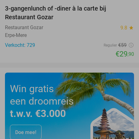
3-gangenlunch of -diner à la carte bij
49%
Restaurant Gozar
Restaurant Gozar
9.8
star
Erpe-Mere
Verkocht: 729
€59
Regulier
€29
,90
Win gratis
een droomreis
t.w.v. €3.000
Doe mee!