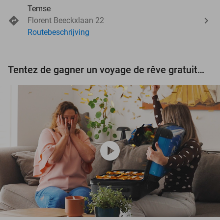
Temse
Florent Beeckxlaan 22
Routebeschrijving
Tentez de gagner un voyage de rêve gratuit d'une valeur de 3.000 € !
play_circle