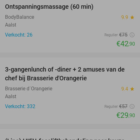
Ontspanningsmassage (60 min)
43%
BodyBalance
9.9
star
Aalst
Verkocht: 26
€75
Regulier
€42
,90
favorite_border
3-gangenlunch of -diner + 2 amuses van de
48%
chef bij Brasserie d'Orangerie
Brasserie d´Orangerie
9.4
star
Aalst
Verkocht: 332
€57
Regulier
€29
,90
favorite_border