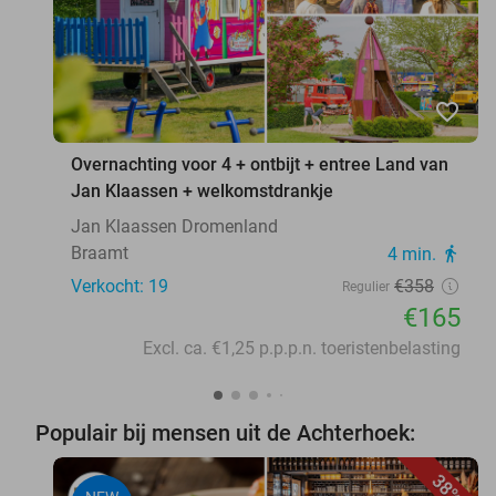
favorite_border
Overnachting voor 4 + ontbijt + entree Land van
Jan Klaassen + welkomstdrankje
Jan Klaassen Dromenland
Braamt
4 min.
directions_walk
Verkocht: 19
€358
Regulier
€165
Excl. ca. €1,25 p.p.p.n. toeristenbelasting
Populair bij mensen uit de Achterhoek:
38%