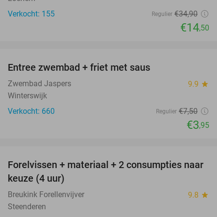
Verkocht: 155
€34
,90
Regulier
€14
,50
favorite_border
Entree zwembad + friet met saus
47%
Zwembad Jaspers
9.9
star
Winterswijk
Verkocht: 660
€7
,50
Regulier
€3
,95
favorite_border
Forelvissen + materiaal + 2 consumpties naar
50%
keuze (4 uur)
Breukink Forellenvijver
9.8
star
Steenderen