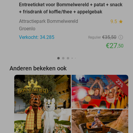
Entreeticket voor Bommelwereld + patat + snack
+ frisdrank of koffie/thee + appelgebak
Attractiepark Bommelwereld
9.5
star
Groenlo
Verkocht: 34.285
€35
,50
Regulier
€27
,50
Anderen bekeken ook
23%