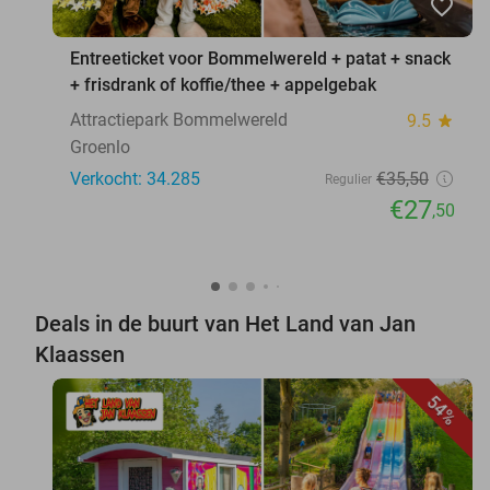
favorite_border
Entreeticket voor Bommelwereld + patat + snack
+ frisdrank of koffie/thee + appelgebak
Attractiepark Bommelwereld
9.5
star
Groenlo
Verkocht: 34.285
€35
,50
Regulier
€27
,50
Deals in de buurt van Het Land van Jan
Klaassen
54%