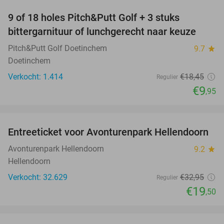
9 of 18 holes Pitch&Putt Golf + 3 stuks
46%
bittergarnituur of lunchgerecht naar keuze
Pitch&Putt Golf Doetinchem
9.7
star
Doetinchem
Verkocht: 1.414
€18
,45
Regulier
€9
,95
favorite_border
Entreeticket voor Avonturenpark Hellendoorn
41%
Avonturenpark Hellendoorn
9.2
star
Hellendoorn
Verkocht: 32.629
€32
,95
Regulier
€19
,50
favorite_border