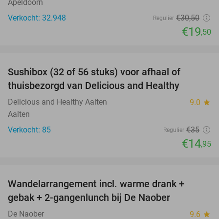
Apeldoorn
Verkocht: 32.948
€30
,50
Regulier
€19
,50
favorite_border
Sushibox (32 of 56 stuks) voor afhaal of
57%
thuisbezorgd van Delicious and Healthy
Delicious and Healthy Aalten
9.0
star
Aalten
Verkocht: 85
€35
Regulier
€14
,95
favorite_border
Wandelarrangement incl. warme drank +
44%
gebak + 2-gangenlunch bij De Naober
De Naober
9.6
star