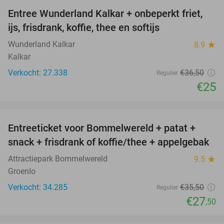
Entree Wunderland Kalkar + onbeperkt friet,
32%
ijs, frisdrank, koffie, thee en softijs
Wunderland Kalkar
8.9
star
Kalkar
Verkocht: 27.338
€36
,50
Regulier
€25
favorite_border
Entreeticket voor Bommelwereld + patat +
23%
snack + frisdrank of koffie/thee + appelgebak
Attractiepark Bommelwereld
9.5
star
Groenlo
Verkocht: 34.285
€35
,50
Regulier
€27
,50
favorite_border