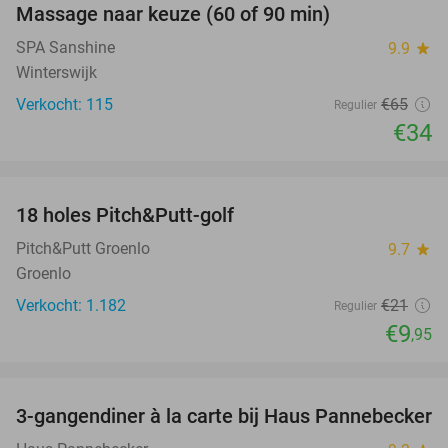
Massage naar keuze (60 of 90 min)
48%
SPA Sanshine
9.9
star
Winterswijk
Verkocht: 115
€65
Regulier
€34
favorite_border
18 holes Pitch&Putt-golf
53%
Pitch&Putt Groenlo
9.7
star
Groenlo
Verkocht: 1.182
€21
Regulier
€9
,95
favorite_border
3-gangendiner à la carte bij Haus Pannebecker
38%