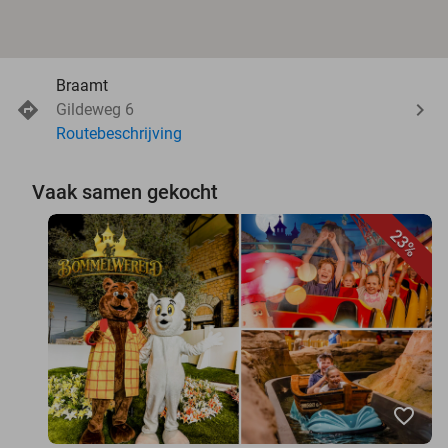
Braamt
Gildeweg 6
Routebeschrijving
Vaak samen gekocht
23%
favorite_border