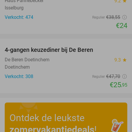
Haus Pannebecker
9.2
star
Isselburg
Verkocht: 474
€38
,55
Regulier
€24
favorite_border
4-gangen keuzediner bij De Beren
46%
De Beren Doetinchem
9.3
star
Doetinchem
Verkocht: 308
€47
,70
Regulier
€25
,95
Ontdek de leukste
zomervakantiedeals
!