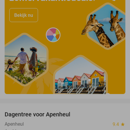
Bekijk nu
favorite_border
Dagentree voor Apenheul
36%
Apenheul
9.4
star