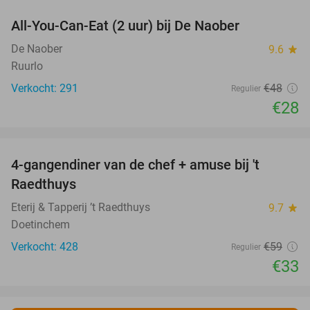
All-You-Can-Eat (2 uur) bij De Naober
42%
De Naober
9.6
star
Ruurlo
Verkocht: 291
€48
Regulier
€28
favorite_border
4-gangendiner van de chef + amuse bij 't
44%
Raedthuys
Eterij & Tapperij ’t Raedthuys
9.7
star
Doetinchem
Verkocht: 428
€59
Regulier
€33