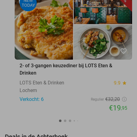
NEW
TODAY
favorite_border
2- of 3-gangen keuzediner bij LOTS Eten &
Drinken
LOTS Eten & Drinken
9.9
star
Lochem
Verkocht: 6
€32
,20
Regulier
€19
,95
favorite_border
Deals in de Achterhoek