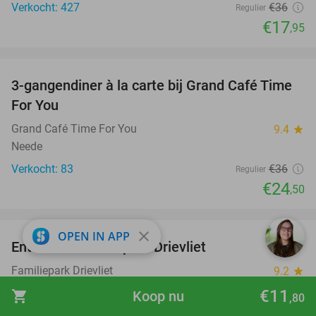
Verkocht: 427
€36
Regulier
€17
,95
favorite_border
3-gangendiner à la carte bij Grand Café Time
32%
For You
Grand Café Time For You
9.4
star
Neede
Verkocht: 83
€36
Regulier
€24
,50
favorite_border
close
OPEN IN APP
Entree tot Familiepark Drievliet
21%
Familiepark Drievliet
9.2
star
Den Haag
€11
shopping_cart
Koop nu
,80
Verkocht: 24.923
€33
,50
Regulier