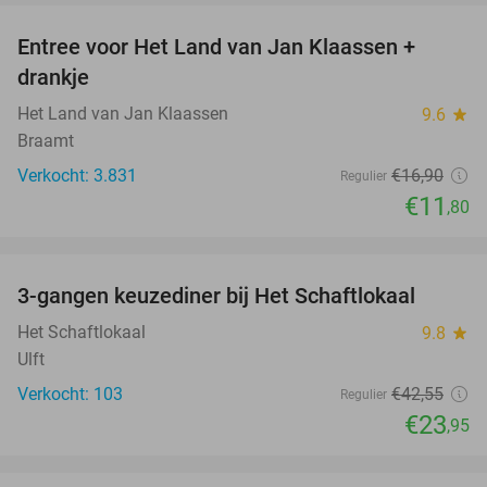
Entree voor Het Land van Jan Klaassen +
30%
drankje
Het Land van Jan Klaassen
9.6
star
Braamt
Verkocht: 3.831
€16
,90
Regulier
€11
,80
favorite_border
3-gangen keuzediner bij Het Schaftlokaal
44%
Het Schaftlokaal
9.8
star
Ulft
Verkocht: 103
€42
,55
Regulier
€23
,95
favorite_border