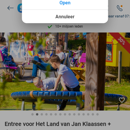
Open
7 dagen per week beschikbaar
Annuleer
Bereikbaar vanaf 07
10+ miljoen leden
9,4
op basis van
205.983 reviews
30%
Ontdek 15.000+ deals
7 dagen per week beschikbaar
10+ miljoen leden
favorite_border
Entree voor Het Land van Jan Klaassen +