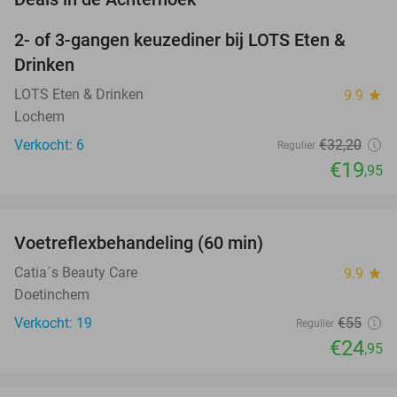
2- of 3-gangen keuzediner bij LOTS Eten &
38%
NEW
Drinken
TODAY
LOTS Eten & Drinken
9.9
star
Lochem
Verkocht: 6
€32
,20
Regulier
€19
,95
favorite_border
Voetreflexbehandeling (60 min)
55%
Catia´s Beauty Care
9.9
star
Doetinchem
Verkocht: 19
€55
Regulier
€24
,95
favorite_border