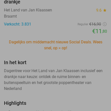
drankje
Het Land van Jan Klaassen
9.6
star
Braamt
Verkocht: 3.831
€16
,90
Regulier
€11
,80
Dagelijks om middernacht nieuwe Social Deals. Wees
snel, op = op!
In het kort
Dagentree voor Het Land van Jan Klaassen inclusief een
drankje naar keuze: ontdek de ruime binnen- en
buitenspeeltuin en het grootste poppentheater van
Nederland
Highlights