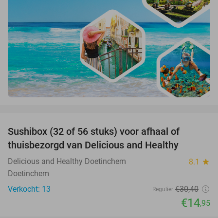
favorite_border
Sushibox (32 of 56 stuks) voor afhaal of
51%
thuisbezorgd van Delicious and Healthy
Delicious and Healthy Doetinchem
8.1
star
Doetinchem
Verkocht: 13
€30
,40
Regulier
€14
,95