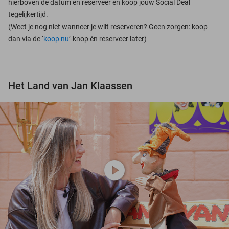
hierboven de datum en reserveer en koop jouw Social Deal
tegelijkertijd.
(Weet je nog niet wanneer je wilt reserveren? Geen zorgen: koop
dan via de ‘
koop nu
’-knop én reserveer later)
Het Land van Jan Klaassen
play_circle