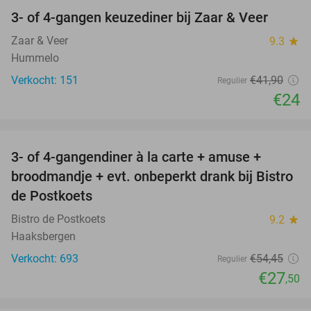
3- of 4-gangen keuzediner bij Zaar & Veer
43%
Zaar & Veer
9.3
star
Hummelo
Verkocht: 151
€41
,90
Regulier
€24
favorite_border
3- of 4-gangendiner à la carte + amuse +
49%
broodmandje + evt. onbeperkt drank bij Bistro
de Postkoets
Bistro de Postkoets
9.2
star
Haaksbergen
Verkocht: 693
€54
,45
Regulier
€27
,50
favorite_border