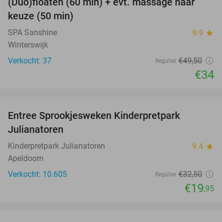
(Duo)floaten (60 min) + evt. massage naar
31%
keuze (50 min)
SPA Sanshine
9.9
star
Winterswijk
Verkocht: 37
€49
,50
Regulier
€34
favorite_border
Entree Sprookjesweken Kinderpretpark
39%
Julianatoren
Kinderpretpark Julianatoren
9.4
star
Apeldoorn
Verkocht: 10.605
€32
,50
Regulier
€19
,95
favorite_border