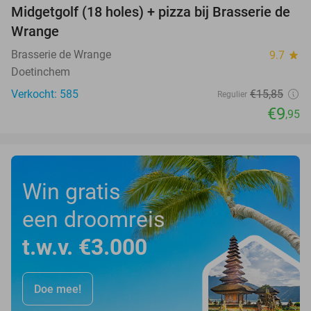
Midgetgolf (18 holes) + pizza bij Brasserie de
37%
Wrange
Brasserie de Wrange
9.7
star
Doetinchem
Verkocht: 585
€15
,85
Regulier
€9
,95
Win gratis
een droomreis
t.w.v. €3.000
Doe mee!