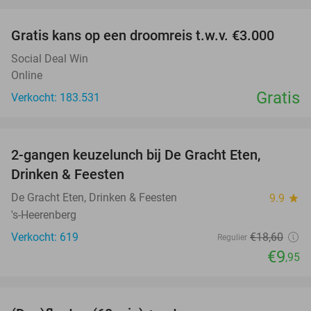
favorite_border
Gratis kans op een droomreis t.w.v. €3.000
Social Deal Win
Online
Gratis
Verkocht: 183.531
favorite_border
2-gangen keuzelunch bij De Gracht Eten,
47%
Drinken & Feesten
De Gracht Eten, Drinken & Feesten
9.9
star
's-Heerenberg
Verkocht: 619
€18
,60
Regulier
€9
,95
favorite_border