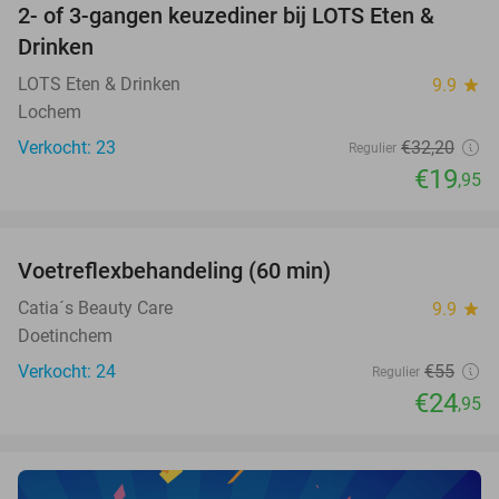
2- of 3-gangen keuzediner bij LOTS Eten &
38%
NEW
Drinken
TODAY
LOTS Eten & Drinken
9.9
star
Lochem
Verkocht: 23
€32
,20
Regulier
€19
,95
favorite_border
Voetreflexbehandeling (60 min)
55%
Catia´s Beauty Care
9.9
star
Doetinchem
Verkocht: 24
€55
Regulier
€24
,95