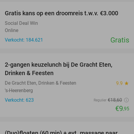
Gratis kans op een droomreis t.w.v. €3.000
Social Deal Win
Online
Gratis
Verkocht: 184.621
favorite_border
2-gangen keuzelunch bij De Gracht Eten,
47%
Drinken & Feesten
De Gracht Eten, Drinken & Feesten
9.9
star
's-Heerenberg
Verkocht: 623
€18
,60
Regulier
€9
,95
favorite_border
(Duo)floaten (60 min) + evt. massage naar