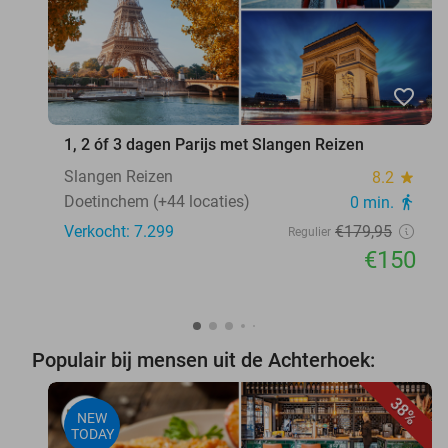
favorite_border
1, 2 óf 3 dagen Parijs met Slangen Reizen
Slangen Reizen
8.2
star
Doetinchem (+44 locaties)
0 min.
directions_walk
Verkocht: 7.299
€179
,95
Regulier
€150
Populair bij mensen uit de Achterhoek:
38%
NEW
TODAY