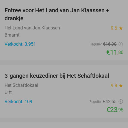
Entree voor Het Land van Jan Klaassen +
30%
drankje
Het Land van Jan Klaassen
9.6
star
Braamt
Verkocht: 3.951
€16
,90
Regulier
€11
,80
favorite_border
3-gangen keuzediner bij Het Schaftlokaal
44%
Het Schaftlokaal
9.8
star
Ulft
Verkocht: 109
€42
,55
Regulier
€23
,95
favorite_border