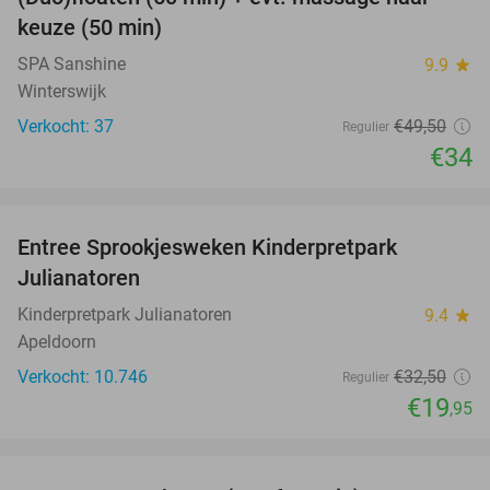
31%
keuze (50 min)
SPA Sanshine
9.9
star
Winterswijk
Verkocht: 37
€49
,50
Regulier
€34
favorite_border
Entree Sprookjesweken Kinderpretpark
39%
Julianatoren
Kinderpretpark Julianatoren
9.4
star
Apeldoorn
Verkocht: 10.746
€32
,50
Regulier
€19
,95
favorite_border