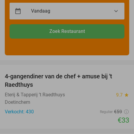
Zoek Restaurant
favorite_border
4-gangendiner van de chef + amuse bij 't
44%
Raedthuys
Eterij & Tapperij ’t Raedthuys
9.7
star
Doetinchem
Verkocht: 430
€59
Regulier
€33
favorite_border