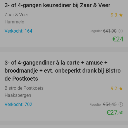
3- of 4-gangen keuzediner bij Zaar & Veer
43%
Zaar & Veer
9.3
star
Hummelo
Verkocht: 164
€41
,90
Regulier
€24
favorite_border
3- of 4-gangendiner à la carte + amuse +
49%
broodmandje + evt. onbeperkt drank bij Bistro
de Postkoets
Bistro de Postkoets
9.2
star
Haaksbergen
Verkocht: 702
€54
,45
Regulier
€27
,50
favorite_border