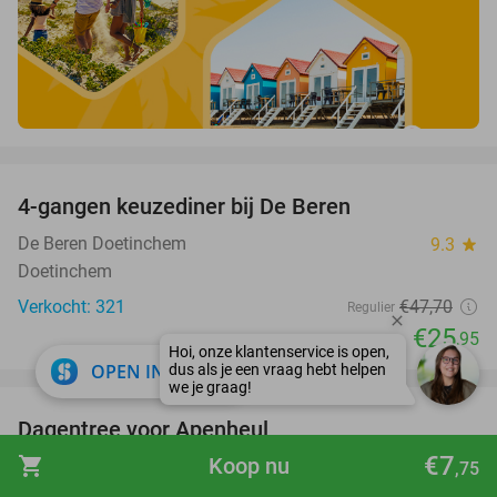
favorite_border
4-gangen keuzediner bij De Beren
46%
De Beren Doetinchem
9.3
star
Doetinchem
Verkocht: 321
€47
,70
Regulier
€25
,95
close
OPEN IN APP
favorite_border
Dagentree voor Apenheul
36%
€7
shopping_cart
Koop nu
Apenheul
9.4
star
,75
Apeldoorn