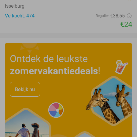
Isselburg
Verkocht: 474
€38
,55
Regulier
€24
Ontdek de leukste
zomervakantiedeals
!
Bekijk nu