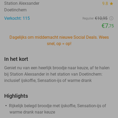
Station Alexsander
9.8
star
Doetinchem
Verkocht: 115
€10
,95
Regulier
€7
,75
Dagelijks om middernacht nieuwe Social Deals. Wees
snel, op = op!
In het kort
Geniet nu van een heerlijk broodje naar keuze, af te halen
bij Station Alexsander in het station van Doetinchem:
inclusief ijskoffie, Sensation-ijs of warme drank
Highlights
Rijkelijk belegd broodje met ijskoffie, Sensation-ijs of
warme drank naar keuze