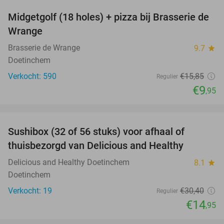
Midgetgolf (18 holes) + pizza bij Brasserie de
37%
Wrange
Brasserie de Wrange
9.7
star
Doetinchem
Verkocht: 590
€15
,85
Regulier
€9
,95
favorite_border
Sushibox (32 of 56 stuks) voor afhaal of
51%
thuisbezorgd van Delicious and Healthy
Delicious and Healthy Doetinchem
8.1
star
Doetinchem
Verkocht: 19
€30
,40
Regulier
€14
,95
favorite_border