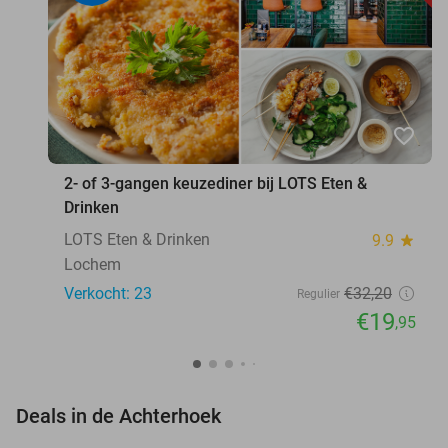
favorite_border
2- of 3-gangen keuzediner bij LOTS Eten &
Drinken
LOTS Eten & Drinken
9.9
star
Lochem
Verkocht: 23
€32
,20
Regulier
€19
,95
favorite_border
Deals in de Achterhoek