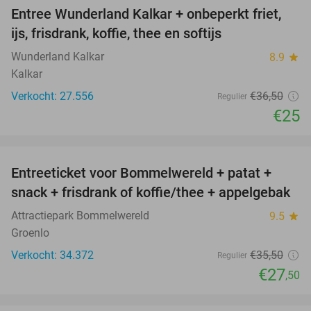
Entree Wunderland Kalkar + onbeperkt friet,
32%
ijs, frisdrank, koffie, thee en softijs
Wunderland Kalkar
8.9
star
Kalkar
Verkocht: 27.556
€36
,50
Regulier
€25
favorite_border
Entreeticket voor Bommelwereld + patat +
23%
snack + frisdrank of koffie/thee + appelgebak
Attractiepark Bommelwereld
9.5
star
Groenlo
Verkocht: 34.372
€35
,50
Regulier
€27
,50
favorite_border