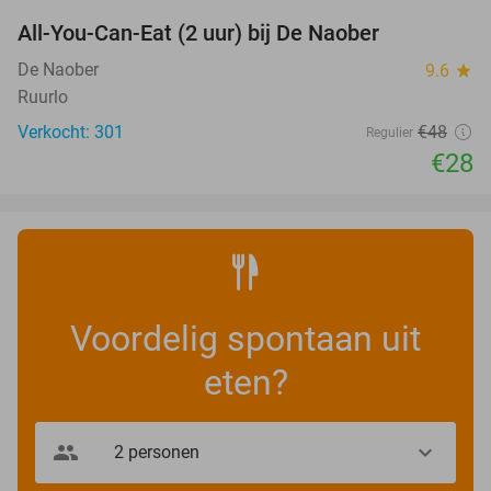
All-You-Can-Eat (2 uur) bij De Naober
42%
De Naober
9.6
star
Ruurlo
Verkocht: 301
€48
Regulier
€28
Voordelig spontaan uit
eten?