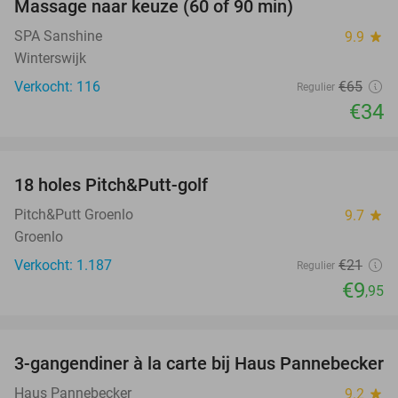
Massage naar keuze (60 of 90 min)
48%
SPA Sanshine
9.9
star
Winterswijk
Verkocht: 116
€65
Regulier
€34
favorite_border
18 holes Pitch&Putt-golf
53%
Pitch&Putt Groenlo
9.7
star
Groenlo
Verkocht: 1.187
€21
Regulier
€9
,95
favorite_border
3-gangendiner à la carte bij Haus Pannebecker
38%
Haus Pannebecker
9.2
star