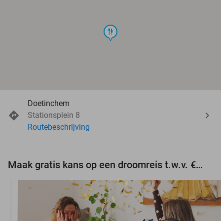
food
Doetinchem
Stationsplein 8
Routebeschrijving
Maak gratis kans op een droomreis t.w.v. €3.000!