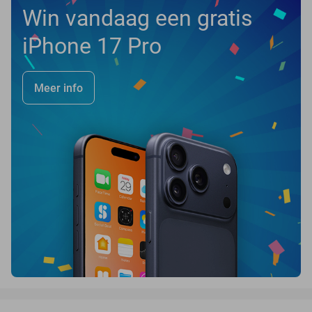
Win vandaag een gratis
iPhone 17 Pro
Meer info
favorite_border