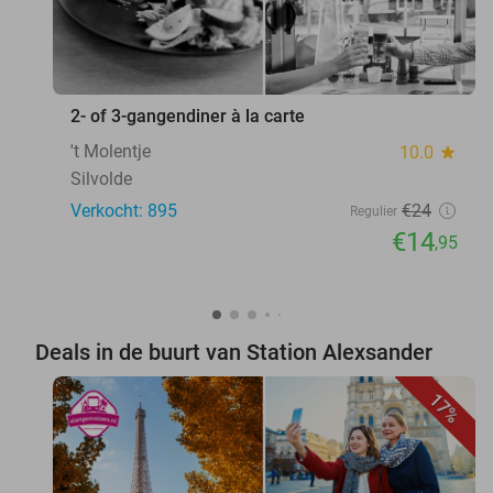
2- of 3-gangendiner à la carte
't Molentje
10.0
star
Silvolde
Verkocht: 895
€24
Regulier
€14
,95
Deals in de buurt van Station Alexsander
17%