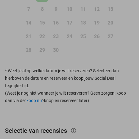
7
8
9
10
11
12
13
14
15
16
17
18
19
20
21
22
23
24
25
26
27
28
29
30
*
Weet je al op welke datum je wilt reserveren? Selecteer dan
hierboven de datum en reserveer en koop jouw Social Deal
tegelijkertijd.
(Weet je nog niet wanneer je wilt reserveren? Geen zorgen: koop
dan via de ‘
koop nu
’-knop én reserveer later)
Selectie van recensies
info_outlined