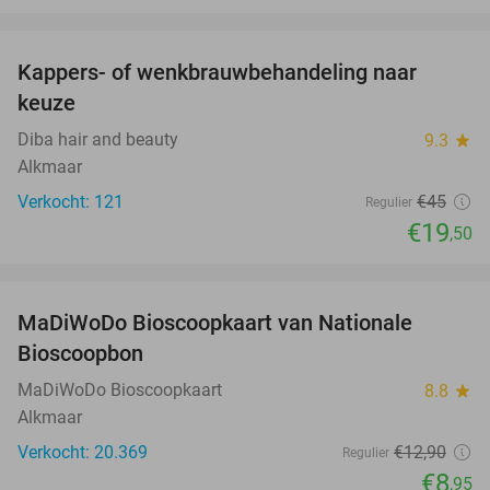
favorite_border
Kappers- of wenkbrauwbehandeling naar
57%
keuze
Diba hair and beauty
9.3
star
Alkmaar
Verkocht: 121
€45
Regulier
€19
,50
favorite_border
MaDiWoDo Bioscoopkaart van Nationale
31%
Bioscoopbon
MaDiWoDo Bioscoopkaart
8.8
star
Alkmaar
Verkocht: 20.369
€12
,90
Regulier
€8
,95