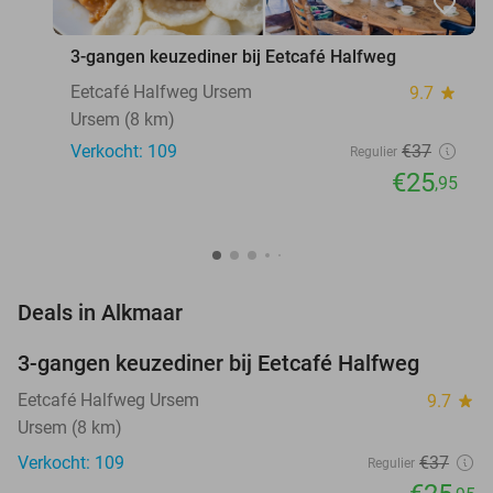
favorite_border
3-gangen keuzediner bij Eetcafé Halfweg
Eetcafé Halfweg Ursem
9.7
star
Ursem (8 km)
Verkocht: 109
€37
Regulier
€25
,95
favorite_border
Deals in Alkmaar
3-gangen keuzediner bij Eetcafé Halfweg
30%
Eetcafé Halfweg Ursem
9.7
star
Ursem (8 km)
Verkocht: 109
€37
Regulier