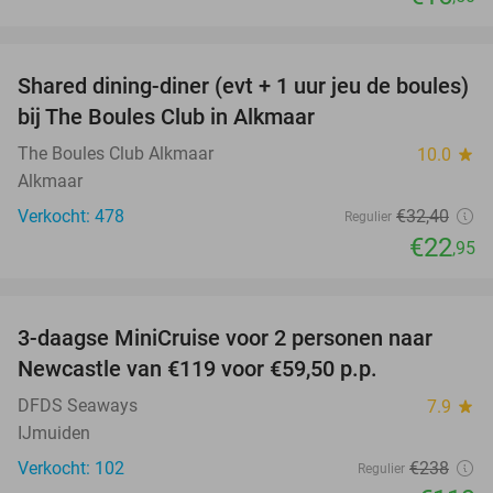
favorite_border
Shared dining-diner (evt + 1 uur jeu de boules)
29%
bij The Boules Club in Alkmaar
The Boules Club Alkmaar
10.0
star
Alkmaar
Verkocht: 478
€32
,40
Regulier
€22
,95
favorite_border
3-daagse MiniCruise voor 2 personen naar
50%
Newcastle van €119 voor €59,50 p.p.
DFDS Seaways
7.9
star
IJmuiden
Verkocht: 102
€238
Regulier