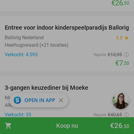
€26
,50
favorite_border
Entree voor indoor kinderspeelparadijs Ballorig
32%
Ballorig Nederland
8.8
star
Heerhugowaard (+21 locaties)
Verkocht: 4.593
€10
,95
Regulier
€7
,50
favorite_border
3-gangen keuzediner bij Moeke
40%
Moeke
9.2
star
close
OPEN IN APP
Alkmaar
Verkocht: 35
€40
,65
Regulier
€24
,50
€26
shopping_cart
Koop nu
,50
favorite_border