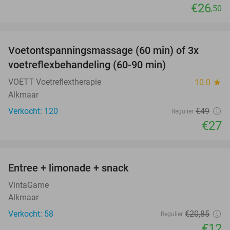
€26
,50
favorite_border
Voetontspanningsmassage (60 min) of 3x
45%
SOLD
voetreflexbehandeling (60-90 min)
OUT
VOETT Voetreflextherapie
10.0
star
Alkmaar
Verkocht: 120
€49
Regulier
€27
favorite_border
Entree + limonade + snack
42%
VintaGame
Alkmaar
Verkocht: 58
€20
,85
Regulier
€12