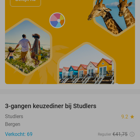
favorite_border
3-gangen keuzediner bij Studlers
37%
Studlers
9.2
star
Bergen
Verkocht: 69
€41
,75
Regulier