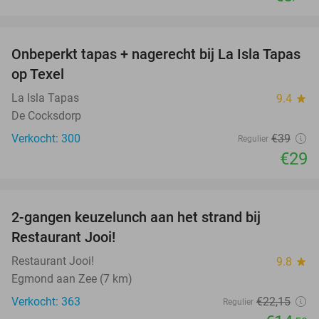
favorite_border
Onbeperkt tapas + nagerecht bij La Isla Tapas
26%
op Texel
La Isla Tapas
9.4
star
De Cocksdorp
Verkocht: 300
€39
Regulier
€29
favorite_border
2-gangen keuzelunch aan het strand bij
35%
Restaurant Jooi!
Restaurant Jooi!
9.8
star
Egmond aan Zee (7 km)
Verkocht: 363
€22
,15
Regulier