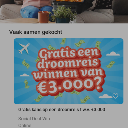
Vaak samen gekocht
favorite_border
Gratis kans op een droomreis t.w.v. €3.000
Social Deal Win
Online