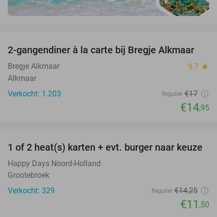
favorite_border
2-gangendiner à la carte bij Bregje Alkmaar
12%
Bregje Alkmaar
9.7
star
Alkmaar
Verkocht: 1.203
€17
Regulier
€14
,95
favorite_border
1 of 2 heat(s) karten + evt. burger naar keuze
19%
Happy Days Noord-Holland
Grootebroek
Verkocht: 329
€14
,25
Regulier
€11
,50