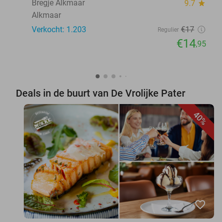
Bregje Alkmaar
9.7
star
Alkmaar
Verkocht: 1.203
€17
Regulier
€14
,95
Deals in de buurt van De Vrolijke Pater
40%
favorite_border