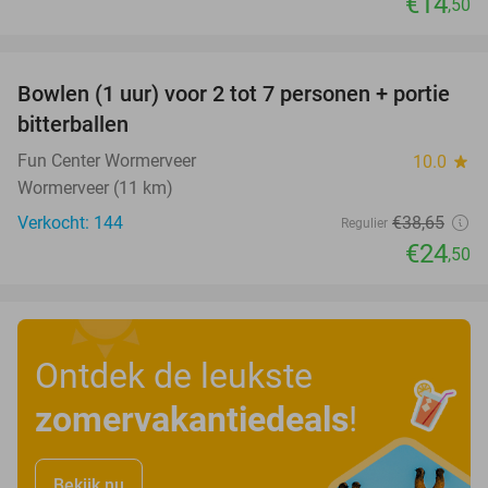
€14
,50
favorite_border
Bowlen (1 uur) voor 2 tot 7 personen + portie
37%
bitterballen
Fun Center Wormerveer
10.0
star
Wormerveer (11 km)
Verkocht: 144
€38
,65
Regulier
€24
,50
Ontdek de leukste
zomervakantiedeals
!
Bekijk nu