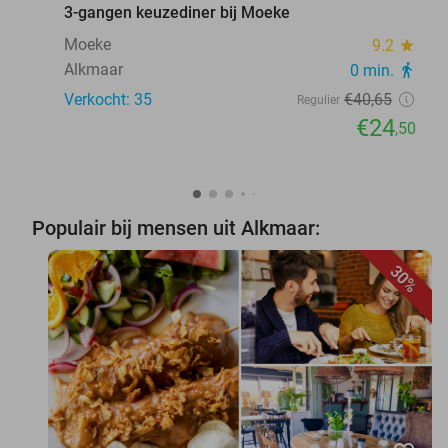
3-gangen keuzediner bij Moeke
Moeke
9.2
star
Alkmaar
0 min.
directions_walk
Verkocht: 35
€40
,65
Regulier
€24
,50
Populair bij mensen uit Alkmaar:
30%