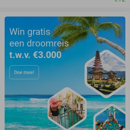
Win gratis
een droomreis
t.w.v. €3.000
Doe mee!