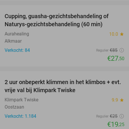
favorite_border
Cupping, guasha-gezichtsbehandeling of
68%
Naturys-gezichtsbehandeling (60 min)
Aurahealing
10.0
star
Alkmaar
Verkocht: 84
€85
Regulier
€27
,50
favorite_border
2 uur onbeperkt klimmen in het klimbos + evt.
23%
vrije val bij Klimpark Twiske
Klimpark Twiske
9.9
star
Oostzaan
Verkocht: 1.184
€25
Regulier
€19
,25