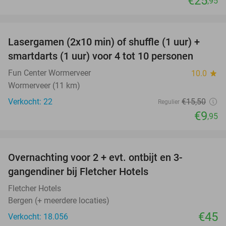
€25
,95
favorite_border
Lasergamen (2x10 min) of shuffle (1 uur) +
36%
NEW
smartdarts (1 uur) voor 4 tot 10 personen
TODAY
Fun Center Wormerveer
10.0
star
Wormerveer (11 km)
Verkocht: 22
€15
,50
Regulier
€9
,95
favorite_border
Overnachting voor 2 + evt. ontbijt en 3-
gangendiner bij Fletcher Hotels
Fletcher Hotels
Bergen (+ meerdere locaties)
€45
Verkocht: 18.056