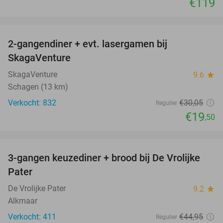
€119
favorite_border
2-gangendiner + evt. lasergamen bij
35%
SkagaVenture
SkagaVenture
9.6
star
Schagen (13 km)
Verkocht: 832
€30
,05
Regulier
€19
,50
favorite_border
3-gangen keuzediner + brood bij De Vrolijke
41%
Pater
De Vrolijke Pater
9.2
star
Alkmaar
Verkocht: 411
€44
,95
Regulier