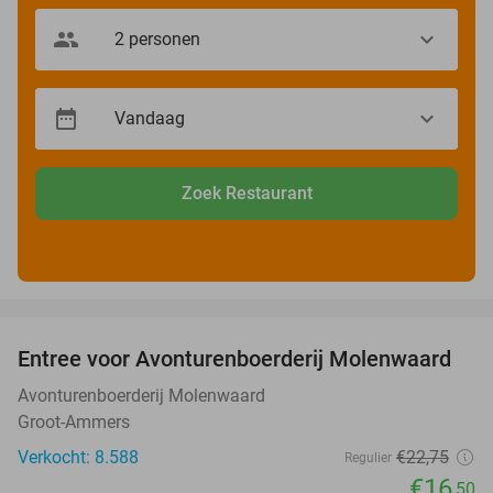
Zoek Restaurant
favorite_border
Entree voor Avonturenboerderij Molenwaard
27%
Avonturenboerderij Molenwaard
Groot-Ammers
Verkocht: 8.588
€22
,75
Regulier
€16
,50