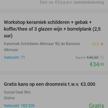
Excl. ca. €3 p.p.p.n. toeristenbelasting
favorite_border
Workshop keramiek schilderen + gebak +
25%
koffie/thee of 3 glazen wijn + borrelplank (2,5
uur)
Keramiek Schilderen Alkmaar 'Bij de Barones'
10.0
star
Alkmaar
Verkocht: 71
€46
,50
Regulier
€34
,95
favorite_border
Gratis kans op een droomreis t.w.v. €3.000
Social Deal Win
Online
Gratis
Verkocht: 183.526