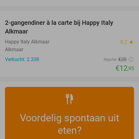
favorite_border
2-gangendiner à la carte bij Happy Italy
35%
Alkmaar
Happy Italy Alkmaar
8.2
star
Alkmaar
Verkocht: 2.338
€20
Regulier
€12
,95
Voordelig spontaan uit
eten?