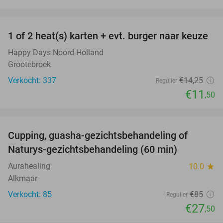
favorite_border
1 of 2 heat(s) karten + evt. burger naar keuze
19%
Happy Days Noord-Holland
Grootebroek
Verkocht: 337
€14
,25
Regulier
€11
,50
favorite_border
Cupping, guasha-gezichtsbehandeling of
68%
Naturys-gezichtsbehandeling (60 min)
Aurahealing
10.0
star
Alkmaar
Verkocht: 85
€85
Regulier
€27
,50