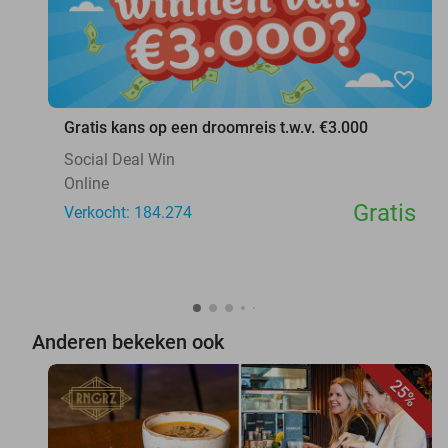
favorite_border
Gratis kans op een droomreis t.w.v. €3.000
Social Deal Win
Online
Gratis
Verkocht: 184.274
Anderen bekeken ook
25%