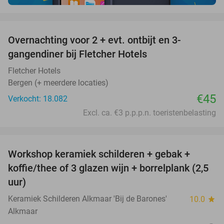
favorite_border
Overnachting voor 2 + evt. ontbijt en 3-
gangendiner bij Fletcher Hotels
Fletcher Hotels
Bergen (+ meerdere locaties)
€45
Verkocht: 18.082
Excl. ca. €3 p.p.p.n. toeristenbelasting
favorite_border
Workshop keramiek schilderen + gebak +
25%
koffie/thee of 3 glazen wijn + borrelplank (2,5
uur)
Keramiek Schilderen Alkmaar 'Bij de Barones'
10.0
star
Alkmaar