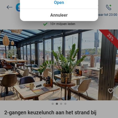
Open
7 dagen per week beschikbaar
Annuleer
Bereikbaar tot 23:00
10+ miljoen leden
9,4
op basis van
206.004 reviews
Ontdek 15.000+ deals
35%
7 dagen per week beschikbaar
10+ miljoen leden
favorite_border
2-gangen keuzelunch aan het strand bij