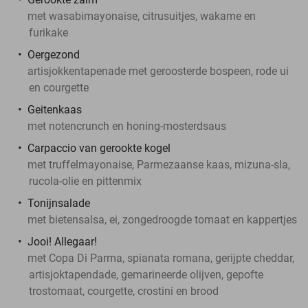
met wasabimayonaise, citrusuitjes, wakame en
furikake
Oergezond
artisjokkentapenade met geroosterde bospeen, rode ui
en courgette
Geitenkaas
met notencrunch en honing-mosterdsaus
Carpaccio van gerookte kogel
met truffelmayonaise, Parmezaanse kaas, mizuna-sla,
rucola-olie en pittenmix
Tonijnsalade
met bietensalsa, ei, zongedroogde tomaat en kappertjes
Jooi! Allegaar!
met Copa Di Parma, spianata romana, gerijpte cheddar,
artisjoktapendade, gemarineerde olijven, gepofte
trostomaat, courgette, crostini en brood