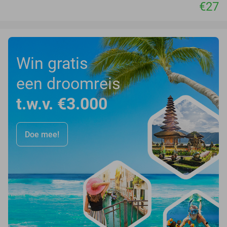
€27
Win gratis
een droomreis
t.w.v. €3.000
Doe mee!