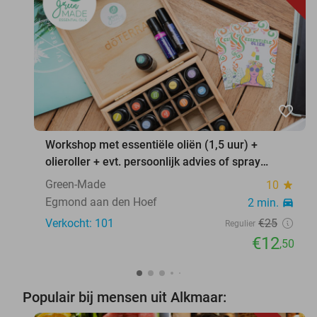
favorite_border
Workshop met essentiële oliën (1,5 uur) +
olieroller + evt. persoonlijk advies of spray
maken
Green-Made
10
star
Egmond aan den Hoef
2 min.
directions_car
Verkocht: 101
€25
Regulier
€12
,50
Populair bij mensen uit Alkmaar: