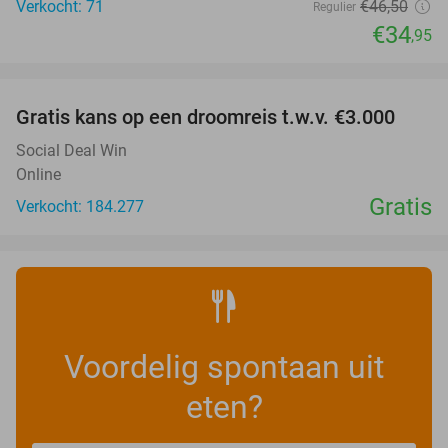
Verkocht: 71
€46
,50
Regulier
€34
,95
favorite_border
Gratis kans op een droomreis t.w.v. €3.000
Social Deal Win
Online
Gratis
Verkocht: 184.277
Voordelig spontaan uit
eten?