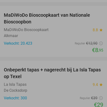
favorite_border
MaDiWoDo Bioscoopkaart van Nationale
31%
Bioscoopbon
MaDiWoDo Bioscoopkaart
8.8
star
Alkmaar
Verkocht: 20.423
€12
,90
Regulier
€8
,95
favorite_border
Onbeperkt tapas + nagerecht bij La Isla Tapas
26%
op Texel
La Isla Tapas
9.4
star
De Cocksdorp
Verkocht: 300
€39
Regulier
€29