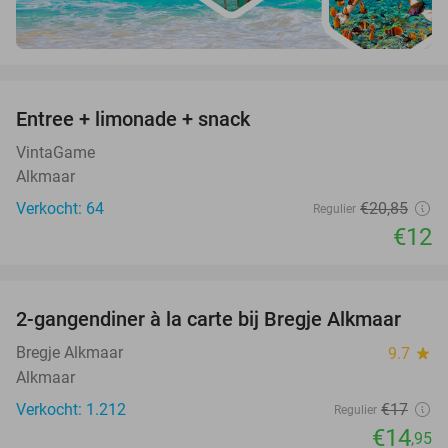
favorite_border
Entree + limonade + snack
42%
VintaGame
Alkmaar
Verkocht: 64
€20
,85
Regulier
€12
favorite_border
2-gangendiner à la carte bij Bregje Alkmaar
12%
Bregje Alkmaar
9.7
star
Alkmaar
Verkocht: 1.212
€17
Regulier
€14
,95