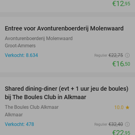
€12
,95
favorite_border
Entree voor Avonturenboerderij Molenwaard
27%
Avonturenboerderij Molenwaard
Groot-Ammers
Verkocht: 8.634
€22
,75
Regulier
€16
,50
favorite_border
Shared dining-diner (evt + 1 uur jeu de boules)
29%
bij The Boules Club in Alkmaar
The Boules Club Alkmaar
10.0
star
Alkmaar
Verkocht: 478
€32
,40
Regulier
€22
,95