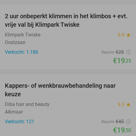
favorite_border
2 uur onbeperkt klimmen in het klimbos + evt.
23%
vrije val bij Klimpark Twiske
Klimpark Twiske
9.9
star
Oostzaan
Verkocht: 1.186
€25
Regulier
€19
,25
favorite_border
Kappers- of wenkbrauwbehandeling naar
57%
keuze
Diba hair and beauty
9.3
star
Alkmaar
Verkocht: 121
€45
Regulier
€19
,50