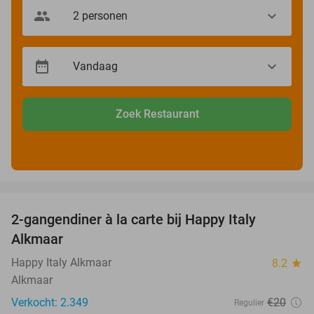
Zoek Restaurant
favorite_border
2-gangendiner à la carte bij Happy Italy
35%
Alkmaar
Happy Italy Alkmaar
8.2
star
Alkmaar
Verkocht: 2.349
€20
Regulier