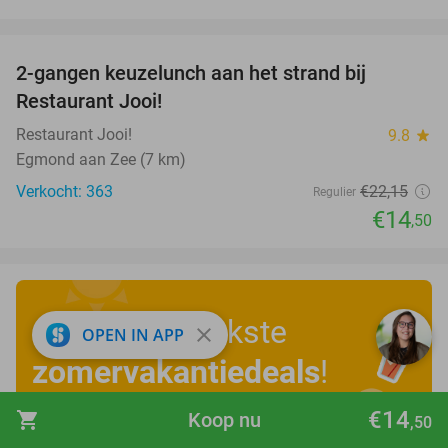
favorite_border
2-gangen keuzelunch aan het strand bij
35%
Restaurant Jooi!
Restaurant Jooi!
9.8
star
Egmond aan Zee (7 km)
Verkocht: 363
€22
,15
Regulier
€14
,50
Ontdek de leukste
close
OPEN IN APP
zomervakantiedeals
!
€14
shopping_cart
Koop nu
,50
Bekijk nu