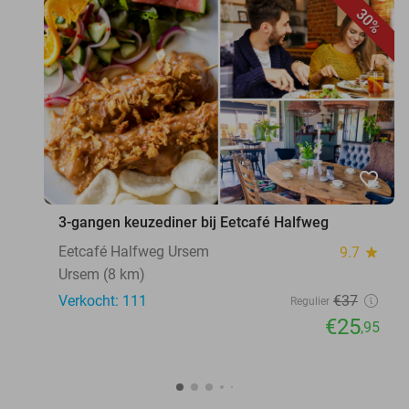
30%
favorite_border
3-gangen keuzediner bij Eetcafé Halfweg
Eetcafé Halfweg Ursem
9.7
star
Ursem (8 km)
Verkocht: 111
€37
Regulier
€25
,95