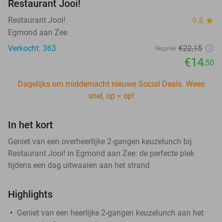
Restaurant Jooi!
Restaurant Jooi!
9.8
star
Egmond aan Zee
Verkocht: 363
€22
,15
Regulier
€14
,50
Dagelijks om middernacht nieuwe Social Deals. Wees
snel, op = op!
In het kort
Geniet van een overheerlijke 2-gangen keuzelunch bij
Restaurant Jooi! in Egmond aan Zee: de perfecte plek
tijdens een dag uitwaaien aan het strand
Highlights
Geniet van een heerlijke 2-gangen keuzelunch aan het