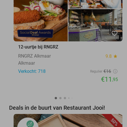
favorite_border
12-uurtje bij RNGRZ
RNGRZ Alkmaar
9.8
star
Alkmaar
Verkocht: 718
€16
Regulier
€11
,95
Deals in de buurt van Restaurant Jooi!
50%