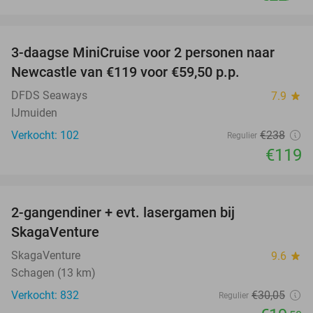
favorite_border
3-daagse MiniCruise voor 2 personen naar
50%
Newcastle van €119 voor €59,50 p.p.
DFDS Seaways
7.9
star
IJmuiden
Verkocht: 102
€238
Regulier
€119
favorite_border
2-gangendiner + evt. lasergamen bij
35%
SkagaVenture
SkagaVenture
9.6
star
Schagen (13 km)
Verkocht: 832
€30
,05
Regulier