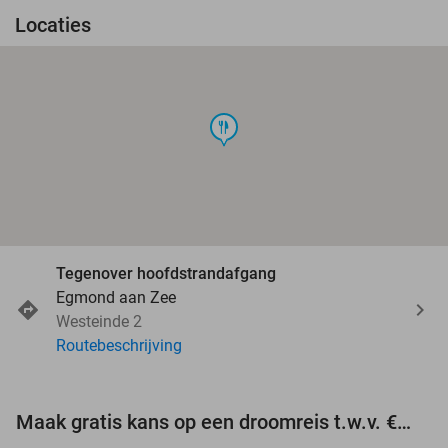
Locaties
food
Tegenover hoofdstrandafgang
Egmond aan Zee
Westeinde 2
Routebeschrijving
Maak gratis kans op een droomreis t.w.v. €3.000!