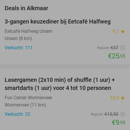
favorite_border
Deals in Alkmaar
3-gangen keuzediner bij Eetcafé Halfweg
30%
Eetcafé Halfweg Ursem
9.7
star
Ursem (8 km)
Verkocht: 111
€37
Regulier
€25
,95
favorite_border
Lasergamen (2x10 min) of shuffle (1 uur) +
36%
NEW
smartdarts (1 uur) voor 4 tot 10 personen
TODAY
Fun Center Wormerveer
10.0
star
Wormerveer (11 km)
Verkocht: 22
€15
,50
Regulier
€9
,95