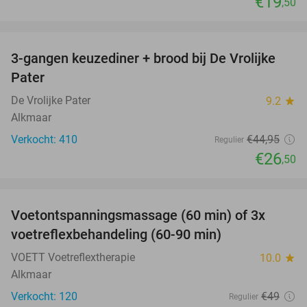
€19
,50
favorite_border
3-gangen keuzediner + brood bij De Vrolijke
41%
Pater
De Vrolijke Pater
9.2
star
Alkmaar
Verkocht: 410
€44
,95
Regulier
€26
,50
favorite_border
Voetontspanningsmassage (60 min) of 3x
45%
SOLD
voetreflexbehandeling (60-90 min)
OUT
VOETT Voetreflextherapie
10.0
star
Alkmaar
Verkocht: 120
€49
Regulier