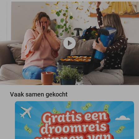
play_circle
Vaak samen gekocht