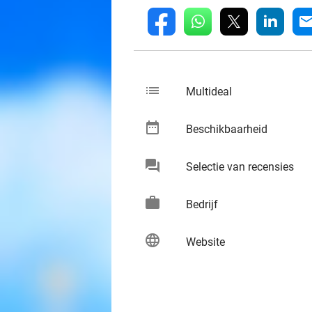
whatsapp
linkedin
fb
mai
list
keybo
Multideal
date_range
keybo
Beschikbaarheid
chat
keybo
Selectie van recensies
work
keybo
Bedrijf
language
keybo
Website