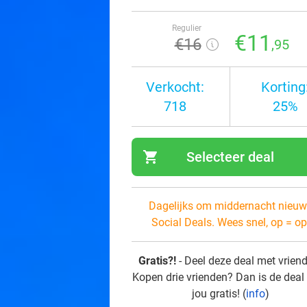
Regulier
€11
€16
,95
Verkocht:
Korting
718
25%
shopping_cart
Selecteer deal
navi
Dagelijks om middernacht nieuw
Social Deals. Wees snel, op = op
Gratis?!
- Deel deze deal met vrien
Kopen drie vrienden? Dan is de deal
jou gratis! (
info
)