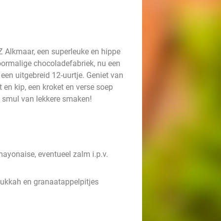
Z Alkmaar, een superleuke en hippe
voormalige chocoladefabriek, nu een
een uitgebreid 12-uurtje. Geniet van
en kip, een kroket en verse soep
n smul van lekkere smaken!
mayonaise, eventueel zalm i.p.v.
ukkah en granaatappelpitjes