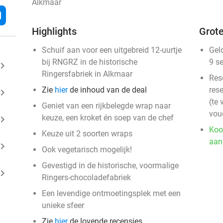
Alkmaar
l
Highlights
Grote
Schuif aan voor een uitgebreid 12-uurtje
Gel
bij RNGRZ in de historische
9 s
ard_arrow_right
Ringersfabriek in Alkmaar
Res
Zie
hier
de inhoud van de deal
rese
ard_arrow_right
(te 
Geniet van een rijkbelegde wrap naar
vou
keuze, een kroket én soep van de chef
ard_arrow_right
Koo
Keuze uit 2 soorten wraps
aan
ard_arrow_right
Ook vegetarisch mogelijk!
Gevestigd in de historische, voormalige
ard_arrow_right
Ringers-chocoladefabriek
Een levendige ontmoetingsplek met een
unieke sfeer
Zie
hier
de lovende recensies