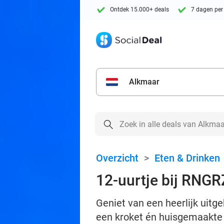
Ontdek 15.000+ deals
7 dagen per
Alkmaar
Overzicht
>
Eten & Drinken
12-uurtje bij RNGR
Geniet van een heerlijk uitg
een kroket én huisgemaakte