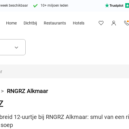
 week beschikbaar
10+ miljoen leden
Home
Dichtbij
Restaurants
Hotels
keyboard_arrow_down
>
RNGRZ Alkmaar
Z
ebreid 12-uurtje bij RNGRZ Alkmaar: smul van een r
 soep