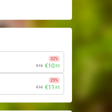
32%
€10
€16
,95
25%
€11
€16
,95