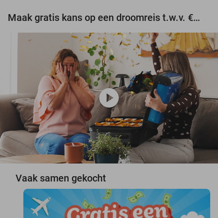
Maak gratis kans op een droomreis t.w.v. €3.000!
play_circle
Vaak samen gekocht