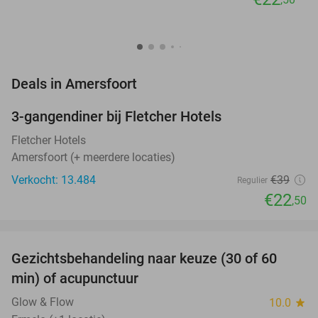
favorite_border
Deals in Amersfoort
3-gangendiner bij Fletcher Hotels
42%
Fletcher Hotels
Amersfoort (+ meerdere locaties)
Verkocht: 13.484
€39
Regulier
€22
,50
favorite_border
Gezichtsbehandeling naar keuze (30 of 60
55%
NEW
min) of acupunctuur
TODAY
Glow & Flow
10.0
star