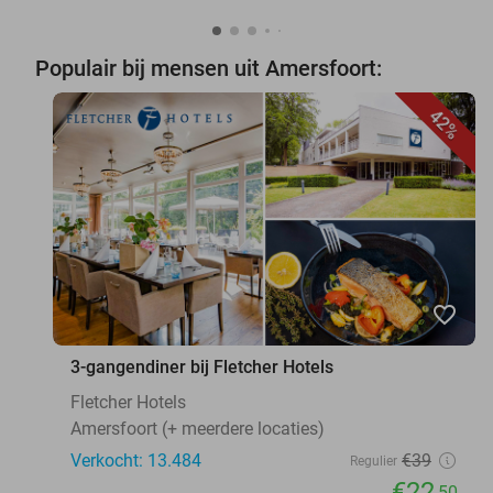
Populair bij mensen uit Amersfoort:
42%
favorite_border
3-gangendiner bij Fletcher Hotels
Fletcher Hotels
Amersfoort (+ meerdere locaties)
Verkocht: 13.484
€39
Regulier
€22
,50