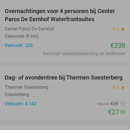
Overnachtingen voor 4 personen bij Center
Parcs De Eemhof Waterfrontsuites
Center Parcs De Eemhof
9.2
star
Zeewolde (9 km)
€238
Verkocht: 208
Inclusief toeristenbelasting en bedlinnen
favorite_border
Dag- of avondentree bij Thermen Soesterberg
29%
Thermen Soesterberg
9.5
star
Soesterberg
Verkocht: 4.142
€39
Regulier
€27
,50
favorite_border