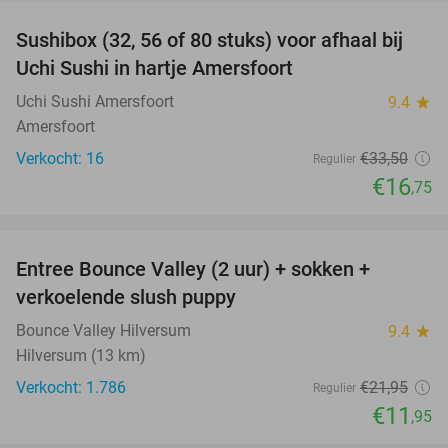
Sushibox (32, 56 of 80 stuks) voor afhaal bij
50%
Uchi Sushi in hartje Amersfoort
Uchi Sushi Amersfoort
9.4
star
Amersfoort
Verkocht: 16
€33
,50
Regulier
€16
,75
favorite_border
Entree Bounce Valley (2 uur) + sokken +
46%
verkoelende slush puppy
Bounce Valley Hilversum
9.4
star
Hilversum (13 km)
Verkocht: 1.786
€21
,95
Regulier
€11
,95