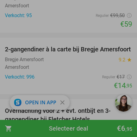
Amersfoort
Verkocht: 95
€99
,50
Regulier
€59
favorite_border
2-gangendiner à la carte bij Bregje Amersfoort
12%
Bregje Amersfoort
9.2
star
Amersfoort
Verkocht: 996
€17
Regulier
€14
,95
favorite_border
close
OPEN IN APP
Overnachting voor 2 + evt. ontbijt en 3-
gangendiner bij Fletcher Hotels
€6
shopping_cart
Selecteer deal
,95
Fletcher Hotels
Amersfoort (+ meerdere locaties)