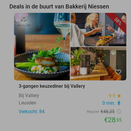
Deals in de buurt van Bakkerij Niessen
38%
favorite_border
3-gangen keuzediner bij Vallery
Bij Vallery
9.9
star
Leusden
0 min.
directions_walk
Verkocht: 84
€46
,35
Regulier
€28
,95