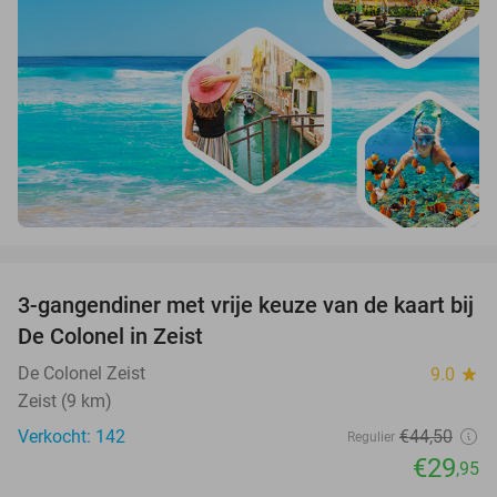
favorite_border
3-gangendiner met vrije keuze van de kaart bij
33%
De Colonel in Zeist
De Colonel Zeist
9.0
star
Zeist (9 km)
Verkocht: 142
€44
,50
Regulier
€29
,95