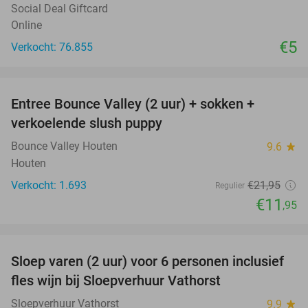
Social Deal Giftcard
Online
€5
Verkocht: 76.855
favorite_border
Entree Bounce Valley (2 uur) + sokken +
46%
verkoelende slush puppy
Bounce Valley Houten
9.6
star
Houten
Verkocht: 1.693
€21
,95
Regulier
€11
,95
favorite_border
Sloep varen (2 uur) voor 6 personen inclusief
41%
fles wijn bij Sloepverhuur Vathorst
Sloepverhuur Vathorst
9.9
star