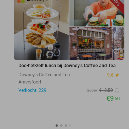
30%
favorite_border
Doe-het-zelf lunch bij Downey's Coffee and Tea
Downey's Coffee and Tea
9.6
star
Amersfoort
Verkocht: 229
€13
,50
Regulier
€9
,50