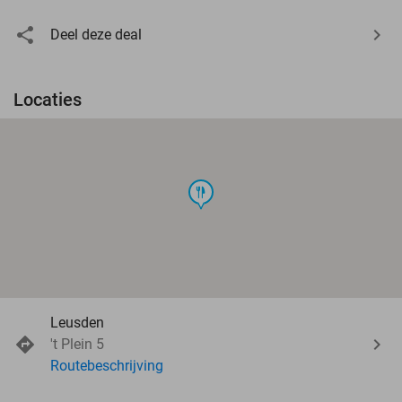
Deel deze deal
Locaties
food
Leusden
't Plein 5
Routebeschrijving