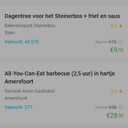
favorite_border
Dagentree voor het Steinerbos + friet en saus
37%
Belevenispark Steinerbos
8.9
star
Stein
Verkocht: 43.575
€15
Regulier
€9
,50
favorite_border
All-You-Can-Eat barbecue (2,5 uur) in hartje
25%
Amersfoort
Somaek Asian Gastrobar
9.4
star
Amersfoort
Verkocht: 277
€38
Regulier
€28
,50
favorite_border