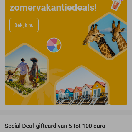
zomervakantiedeals
!
Bekijk nu
favorite_border
Social Deal-giftcard van 5 tot 100 euro