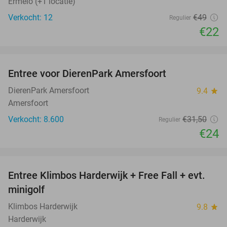
Ermelo (+1 locatie)
Verkocht: 12
€49
Regulier
€22
favorite_border
Entree voor DierenPark Amersfoort
24%
DierenPark Amersfoort
9.4
star
Amersfoort
Verkocht: 8.600
€31
,50
Regulier
€24
favorite_border
Entree Klimbos Harderwijk + Free Fall + evt.
30%
minigolf
Klimbos Harderwijk
9.8
star
Harderwijk