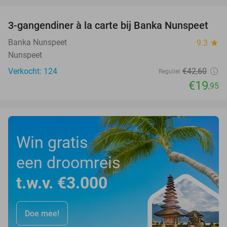
favorite_border
3-gangendiner à la carte bij Banka Nunspeet
53%
Banka Nunspeet
9.3
star
Nunspeet
Verkocht: 124
€42
,60
Regulier
€19
,95
Win gratis
een droomreis
t.w.v. €3.000
Doe mee!