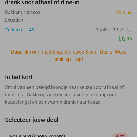
drank voor afhaal of dine-in
Bakkerij Niessen
10.0
star
Leusden
Verkocht: 145
€12
,25
Regulier
€6
,95
Dagelijks om middernacht nieuwe Social Deals. Wees
snel, op = op!
In het kort
Smul van een belegd broodje naar keuze voor afhaal of
dine-in bij Bakkerij Niessen: inclusief een knapperige
kaasstengel en een warme drank naar keuze
Selecteer jouw deal
Early bird (snelle kopers)
43%