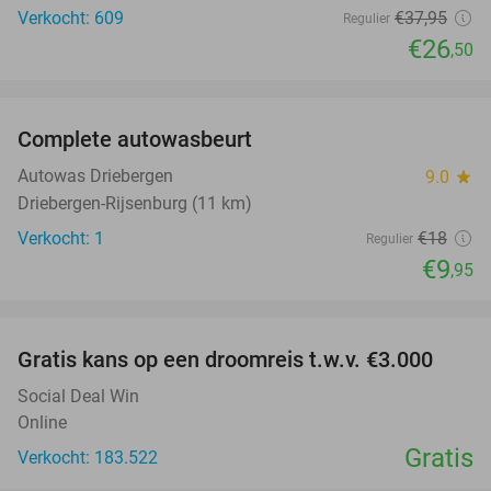
Verkocht: 609
€37
,95
Regulier
€26
,50
favorite_border
Complete autowasbeurt
45%
NEW
TODAY
Autowas Driebergen
9.0
star
Driebergen-Rijsenburg (11 km)
Verkocht: 1
€18
Regulier
€9
,95
favorite_border
Gratis kans op een droomreis t.w.v. €3.000
Social Deal Win
Online
Gratis
Verkocht: 183.522