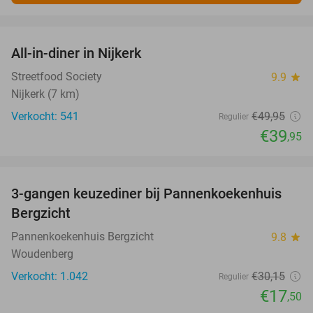
favorite_border
All-in-diner in Nijkerk
20%
Streetfood Society
9.9
star
Nijkerk (7 km)
Verkocht: 541
€49
,95
Regulier
€39
,95
favorite_border
3-gangen keuzediner bij Pannenkoekenhuis
42%
Bergzicht
Pannenkoekenhuis Bergzicht
9.8
star
Woudenberg
Verkocht: 1.042
€30
,15
Regulier
€17
,50