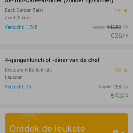
All-You-Can-Eat-diner (zonder tijdslimiet)
37%
Back Garden Zeist
9.0
star
Zeist (9 km)
Verkocht: 1.748
€42
,50
Regulier
€26
,95
favorite_border
4-gangenlunch of -diner van de chef
25%
Restaurant BuitenHuis
8.6
star
Leusden
Verkocht: 75
€58
Regulier
€43
,50
Ontdek de leukste