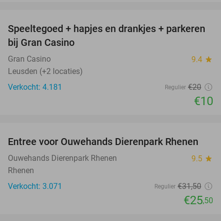
favorite_border
Speeltegoed + hapjes en drankjes + parkeren
50%
bij Gran Casino
Gran Casino
9.4
star
Leusden (+2 locaties)
Verkocht: 4.181
€20
Regulier
€10
favorite_border
Entree voor Ouwehands Dierenpark Rhenen
19%
Ouwehands Dierenpark Rhenen
9.5
star
Rhenen
Verkocht: 3.071
€31
,50
Regulier
€25
,50
favorite_border