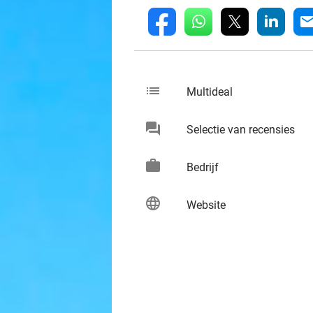
whatsapp
linkedin
fb
mai
list
keybo
Multideal
chat
keybo
Selectie van recensies
work
keybo
Bedrijf
language
keybo
Website