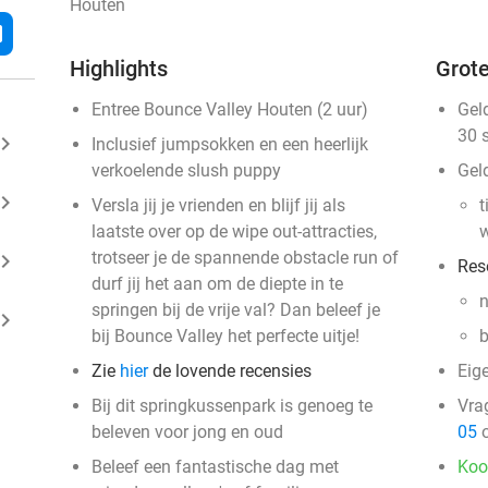
Houten
l
Highlights
Grote
Entree Bounce Valley Houten (2 uur)
Gel
30 
ard_arrow_right
Inclusief jumpsokken en een heerlijk
verkoelende slush puppy
Gel
ard_arrow_right
Versla jij je vrienden en blijf jij als
t
laatste over op de wipe out-attracties,
w
trotseer je de spannende obstacle run of
ard_arrow_right
Res
durf jij het aan om de diepte in te
n
springen bij de vrije val? Dan beleef je
ard_arrow_right
bij Bounce Valley het perfecte uitje!
b
Zie
hier
de lovende recensies
Eig
Bij dit springkussenpark is genoeg te
Vra
beleven voor jong en oud
05
o
Beleef een fantastische dag met
Koo