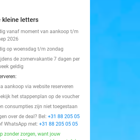
 kleine letters
dig vanaf moment van aankoop t/m
sep 2026
dig op woensdag t/m zondag
ijdens de zomervakantie 7 dagen per
eek geldig
erveren:
a aankoop via website reserveren
ekijk het stappenplan op de voucher
en consumpties zijn niet toegestaan
gen over de deal? Bel:
+31 88 205 05
f WhatsApp met:
+31 88 205 05 05
p zonder zorgen, want jouw