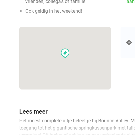
vrienden, collega's of familie
aan
Ook geldig in het weekend!
events
Lees meer
Het meest complete uitje beleef je bij Bounce Valley. Me
toegang tot het gigantische springkussenpark met tall