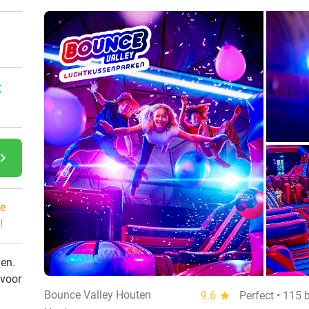
:
gate_next
e
!
den.
 voor
Bounce Valley Houten
9.6
star
Perfect • 115 