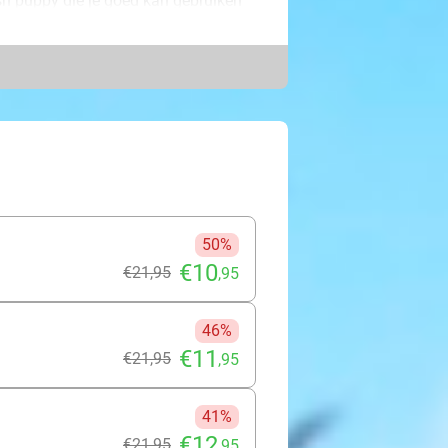
sh puppy die je goed kan gebruiken
anen hebt getrotseerd. Daarnaast kan
htkussen je biedt!
che middag of avond! Sta je al te
lley!
50%
€10
€21
,95
,95
46%
€11
€21
,95
,95
41%
€12
€21
,95
,95