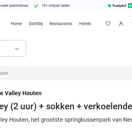
 week beschikbaar
10+ miljoen leden
Home
Dichtbij
Restaurants
Hotels
keyboard_arrow_down
e Valley Houten
ey (2 uur) + sokken + verkoelend
ley Houten, het grootste springkussenpark van Ned
y