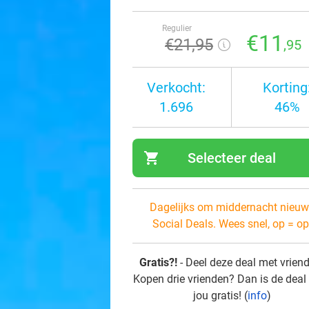
Regulier
€11
€21
,95
,95
Verkocht:
Korting
1.696
46%
shopping_cart
Selecteer deal
navi
Dagelijks om middernacht nieuw
Social Deals. Wees snel, op = op
Gratis?!
- Deel deze deal met vrien
Kopen drie vrienden? Dan is de deal
jou gratis! (
info
)