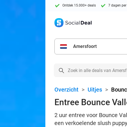
Ontdek 15.000+ deals
7 dagen per
Amersfoort
Overzicht
>
Uitjes
>
Bounc
Entree Bounce Vall
2 uur entree voor Bounce Val
een verkoelende slush pupp