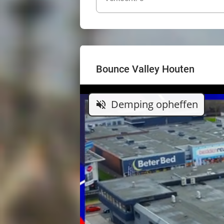
Bounce Valley Houten
Demping opheffen
volume_off