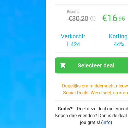
Regulier
€16
€30
,20
,95
Verkocht:
Korting
1.424
44%
shopping_cart
Selecteer deal
navi
Dagelijks om middernacht nieuw
Social Deals. Wees snel, op = op
Gratis?!
- Deel deze deal met vrien
Kopen drie vrienden? Dan is de deal
jou gratis! (
info
)