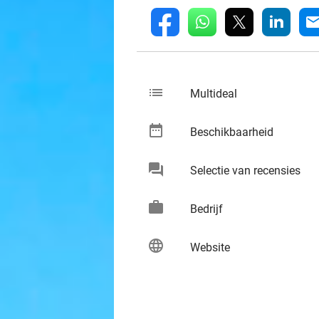
whatsapp
linkedin
fb
mai
list
keybo
Multideal
date_range
keybo
Beschikbaarheid
chat
keybo
Selectie van recensies
work
keybo
Bedrijf
language
keybo
Website