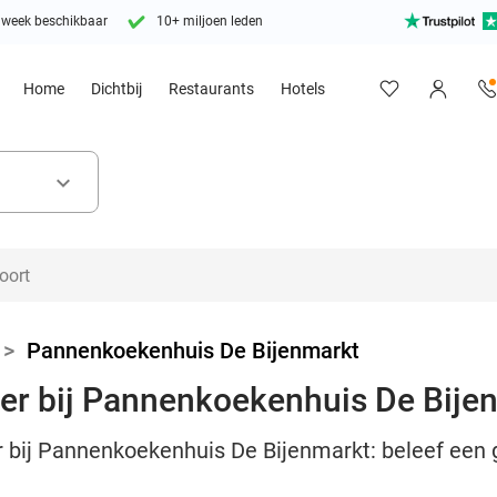
 week beschikbaar
10+ miljoen leden
Home
Dichtbij
Restaurants
Hotels
keyboard_arrow_down
>
Pannenkoekenhuis De Bijenmarkt
er bij Pannenkoekenhuis De Bije
 bij Pannenkoekenhuis De Bijenmarkt: beleef een ge