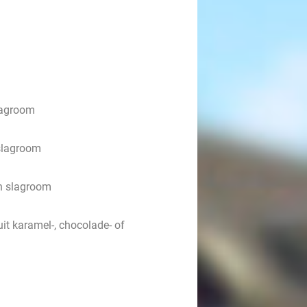
slagroom
 slagroom
en slagroom
uit karamel-, chocolade- of