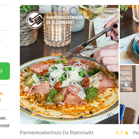
:
gate_next
e
!
den.
 voor
Pannenkoekenhuis De Bijenmarkt
9.7
star
Pe