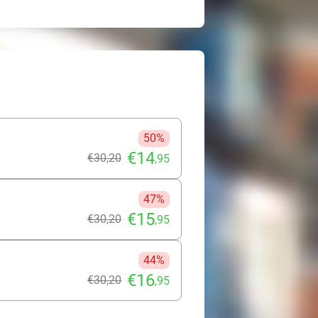
50%
€14
€30
,20
,95
47%
€15
€30
,20
,95
44%
€16
€30
,20
,95