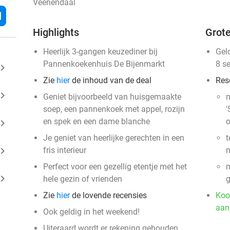
Veenendaal
l
Highlights
Grote
Heerlijk 3-gangen keuzediner bij
Gel
Pannenkoekenhuis De Bijenmarkt
8 s
ard_arrow_right
Zie
hier
de inhoud van de deal
Res
ard_arrow_right
Geniet bijvoorbeeld van huisgemaakte
n
soep, een pannenkoek met appel, rozijn
'
en spek en een dame blanche
o
ard_arrow_right
Je geniet van heerlijke gerechten in een
t
ard_arrow_right
fris interieur
Perfect voor een gezellig etentje met het
m
ard_arrow_right
hele gezin of vrienden
g
Zie
hier
de lovende recensies
Koo
aan
Ook geldig in het weekend!
Uiteraard wordt er rekening gehouden