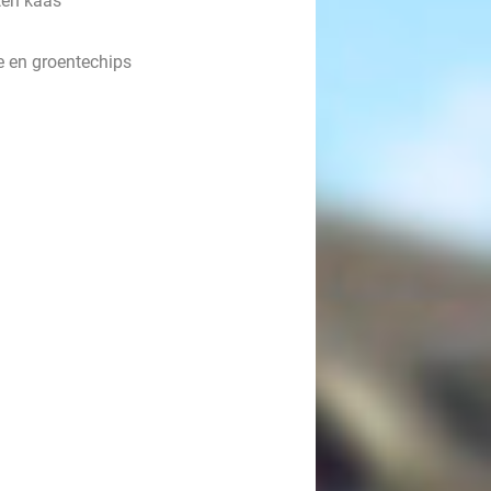
ten kaas
e en groentechips