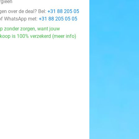
rgieën
gen over de deal? Bel:
+31 88 205 05
f WhatsApp met:
+31 88 205 05 05
p zonder zorgen, want jouw
koop is 100% verzekerd (meer info)