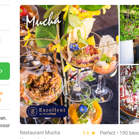
:
gate_next
e
!
den.
 voor
Restaurant Mucha
9.6
star
Perfect • 190 beo