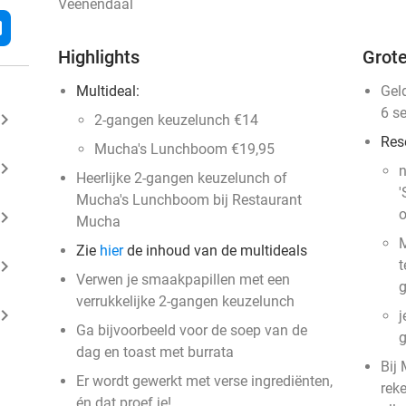
Veenendaal
l
Highlights
Grote
Multideal:
Gel
6 s
ard_arrow_right
2-gangen keuzelunch €14
Res
Mucha's Lunchboom €19,95
ard_arrow_right
n
Heerlijke 2-gangen keuzelunch of
'
Mucha's Lunchboom bij Restaurant
o
ard_arrow_right
Mucha
M
Zie
hier
de inhoud van de multideals
ard_arrow_right
t
Verwen je smaakpapillen met een
g
verrukkelijke 2-gangen keuzelunch
ard_arrow_right
j
Ga bijvoorbeeld voor de soep van de
dag en toast met burrata
Bij
Er wordt gewerkt met verse ingrediënten,
rek
én dat proef je!