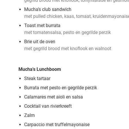
gegrild brood met knoflook, tonijnsalade en gesmol
Mucha's club sandwich
met pulled chicken, kaas, tomaat, kruidenmayonais
Toast met burrata
met tomatensalsa, pesto en gegrilde perzik
Brie uit de oven
met gegrild brood met knoflook en walnoot
Mucha's Lunchboom
Steak tartaar
Burrata met pesto en gegrilde perzik
Calamares met aioli en salsa
Cocktail van rivierkreeft
Zalm
Carpaccio met truffelmayonaise