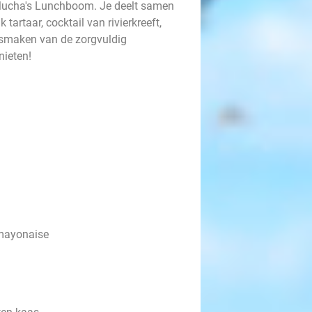
 Mucha's Lunchboom. Je deelt samen
 tartaar, cocktail van rivierkreeft,
e smaken van de zorgvuldig
nieten!
lmayonaise