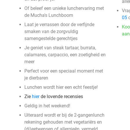
alle
Of beleef een unieke lunchervaring met
Vra
de Mucha's Lunchboom
05
o
Laat je verrassen door de verfijnde
Koo
smaken van de zorgvuldig
aan
samengestelde gerechtjes
Je geniet van steak tartaar, burrata,
calamares, carpaccio, een zoetigheid en
meer
Perfect voor een speciaal moment met
je dierbaren
Lunchen wordt hier een echt feestje!
Zie
hier
de lovende recensies
Geldig in het weekend!
Uiteraard wordt er bij de 2-gangenlunch
rekening gehouden met vegetariërs en
(di)eetwensen of allergieën, vermeld