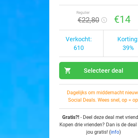
Regulier
€14
€22
,80
Verkocht:
Korting
610
39%
shopping_cart
Selecteer deal
navi
Dagelijks om middernacht nieuw
Social Deals. Wees snel, op = op
Gratis?!
- Deel deze deal met vrien
Kopen drie vrienden? Dan is de deal
jou gratis! (
info
)