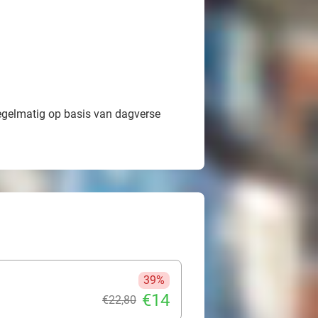
egelmatig op basis van dagverse
39%
€14
€22
,80