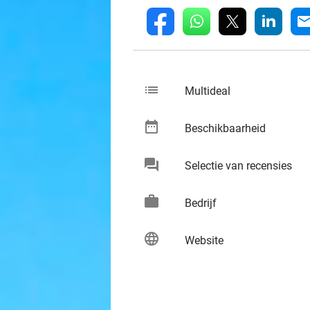
whatsapp
linkedin
fb
mai
list
keybo
Multideal
date_range
keybo
Beschikbaarheid
chat
keybo
Selectie van recensies
work
keybo
Bedrijf
language
keybo
Website