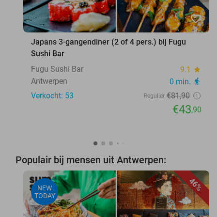
favorite_border
Japans 3-gangendiner (2 of 4 pers.) bij Fugu
Sushi Bar
Fugu Sushi Bar
9.1
star
Antwerpen
0 min.
directions_walk
Verkocht: 53
€81
,90
Regulier
€43
,90
Populair bij mensen uit Antwerpen:
46%
NEW
TODAY