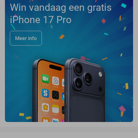
Win vandaag een gratis
iPhone 17 Pro
Meer info
favorite_border