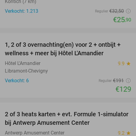
Kontich (7 km)
Verkocht: 1.213
€32
,50
Regulier
€25
,90
favorite_border
1, 2 of 3 overnachting(en) voor 2 + ontbijt +
32%
NEW
wellness + meer bij Hôtel L'Amandier
TODAY
Hôtel L'Amandier
9.9
star
Libramont-Chevigny
Verkocht: 6
€191
Regulier
€129
favorite_border
2 of 3 heats karten + evt. Formule 1-simulator
23%
bij Antwerp Amusement Center
Antwerp Amusement Center
9.2
star