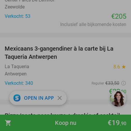
Zeewolde
€205
Verkocht: 53
Inclusief alle bijkomende kosten
favorite_border
Mexicaans 3-gangendiner à la carte bij La
32%
Taqueria Antwerpen
La Taqueria
8.6
star
Antwerpen
Verkocht: 340
€33
,50
Regulier
€22
,90
close
OPEN IN APP
favorite_border
Pizza/pasta naar keuze + drankje of cocktail,
28%
€19
shopping_cart
Koop nu
mocktail, voorgerecht of dessert bij V Modern
,90