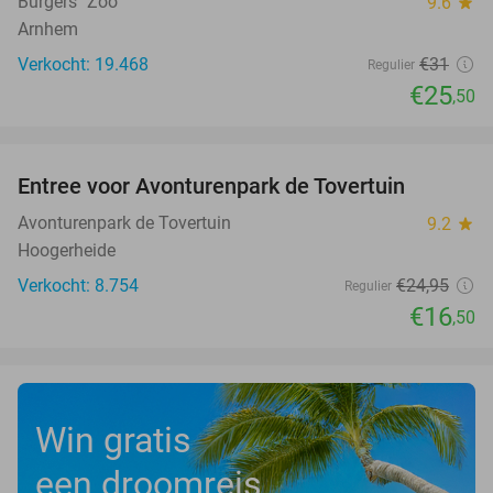
Burgers´ Zoo
9.6
star
Arnhem
Verkocht: 19.468
€31
Regulier
€25
,50
favorite_border
Entree voor Avonturenpark de Tovertuin
34%
Avonturenpark de Tovertuin
9.2
star
Hoogerheide
Verkocht: 8.754
€24
,95
Regulier
€16
,50
Win gratis
een droomreis