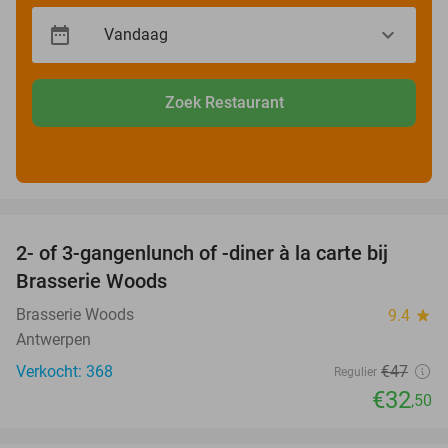
Zoek Restaurant
favorite_border
2- of 3-gangenlunch of -diner à la carte bij
31%
Brasserie Woods
Brasserie Woods
9.4
star
Antwerpen
Verkocht: 368
€47
Regulier
€32
,50
favorite_border