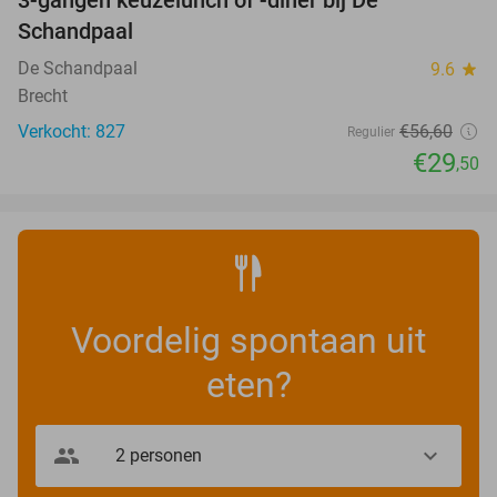
3-gangen keuzelunch of -diner bij De
48%
Schandpaal
De Schandpaal
9.6
star
Brecht
Verkocht: 827
€56
,60
Regulier
€29
,50
Voordelig spontaan uit
eten?