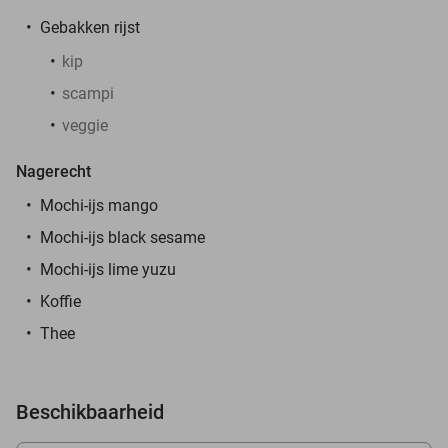
Gebakken rijst
kip
scampi
veggie
Nagerecht
Mochi-ijs mango
Mochi-ijs black sesame
Mochi-ijs lime yuzu
Koffie
Thee
Beschikbaarheid