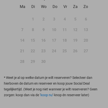
Ma
Di
Wo
Do
Vr
Za
Zo
1
2
3
4
5
6
7
8
9
10
11
12
13
14
15
16
17
18
19
20
21
22
23
24
25
26
27
28
29
30
*
Weet je al op welke datum je wilt reserveren? Selecteer dan
hierboven de datum en reserveer en koop jouw Social Deal
tegelijkertijd. (Weet je nog niet wanneer je wilt reserveren? Geen
zorgen: koop dan via de ‘
koop nu
’-knop én reserveer later)