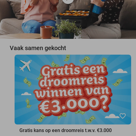
Vaak samen gekocht
favorite_border
Gratis kans op een droomreis t.w.v. €3.000