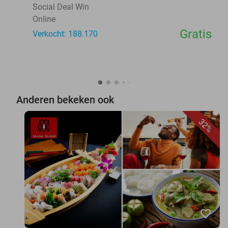
Social Deal Win
Online
Gratis
Verkocht: 188.170
Anderen bekeken ook
32%
favorite_border