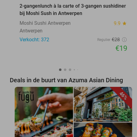
2-gangenlunch à la carte of 3-gangen sushidiner
bij Moshi Sush in Antwerpen
Moshi Sushi Antwerpen
9.9
star
Antwerpen
Verkocht: 372
€28
Regulier
€19
Deals in de buurt van Azuma Asian Dining
46%