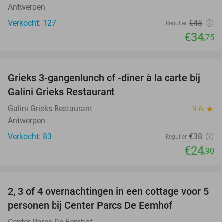
Antwerpen
Verkocht: 127
€45
Regulier
€34
,75
favorite_border
Grieks 3-gangenlunch of -diner à la carte bij
34%
Galini Grieks Restaurant
Galini Grieks Restaurant
9.6
star
Antwerpen
Verkocht: 83
€38
Regulier
€24
,90
favorite_border
2, 3 of 4 overnachtingen in een cottage voor 5
personen bij Center Parcs De Eemhof
Center Parcs De Eemhof