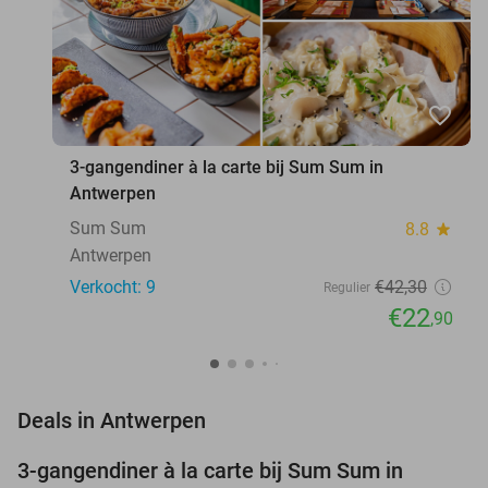
favorite_border
3-gangendiner à la carte bij Sum Sum in
Antwerpen
Sum Sum
8.8
star
Antwerpen
Verkocht: 9
€42
,30
Regulier
€22
,90
favorite_border
Deals in Antwerpen
3-gangendiner à la carte bij Sum Sum in
46%
NEW