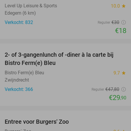
Level Up Leisure & Sports
10.0
star
Edegem (6 km)
Verkocht: 832
€30
Regulier
€18
favorite_border
2- of 3-gangenlunch of -diner à la carte bij
37%
Bistro Ferm(e) Bleu
Bistro Ferm(e) Bleu
9.7
star
Zwijndrecht
Verkocht: 366
€47
,80
Regulier
€29
,90
favorite_border
Entree voor Burgers' Zoo
18%