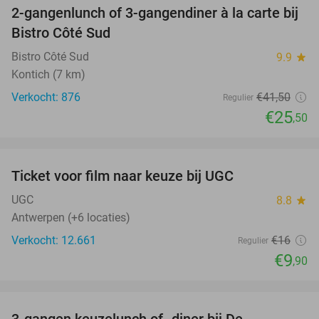
2-gangenlunch of 3-gangendiner à la carte bij
39%
Bistro Côté Sud
Bistro Côté Sud
9.9
star
Kontich (7 km)
Verkocht: 876
€41
,50
Regulier
€25
,50
favorite_border
Ticket voor film naar keuze bij UGC
38%
UGC
8.8
star
Antwerpen (+6 locaties)
Verkocht: 12.661
€16
Regulier
€9
,90
favorite_border