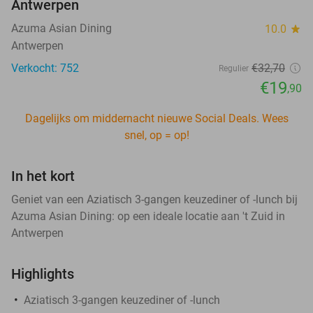
Antwerpen
Azuma Asian Dining
10.0
star
Antwerpen
Verkocht: 752
€32
,70
Regulier
€19
,90
Dagelijks om middernacht nieuwe Social Deals. Wees
snel, op = op!
In het kort
Geniet van een Aziatisch 3-gangen keuzediner of -lunch bij
Azuma Asian Dining: op een ideale locatie aan 't Zuid in
Antwerpen
Highlights
Aziatisch 3-gangen keuzediner of -lunch