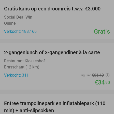
Gratis kans op een droomreis t.w.v. €3.000
Social Deal Win
Online
Gratis
Verkocht: 188.166
favorite_border
2-gangenlunch of 3-gangendiner à la carte
43%
Restaurant Klokkenhof
Brasschaat (12 km)
Verkocht: 311
€61
,40
Regulier
€34
,90
favorite_border
Entree trampolinepark en inflatablepark (110
40%
min) + anti-slipsokken