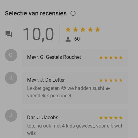
Selectie van recensies
info_outlined
10,0
60
G.
Mevr. G. Gestels Rouchet
J.
Mevr. J. De Letter
Lekker gegeten 😋 we hadden sushi 🍣
vriendelijk personeel
J.
Dhr. J. Jacobs
top, nu ook met 4 kids geweest, voor elk wat
wils