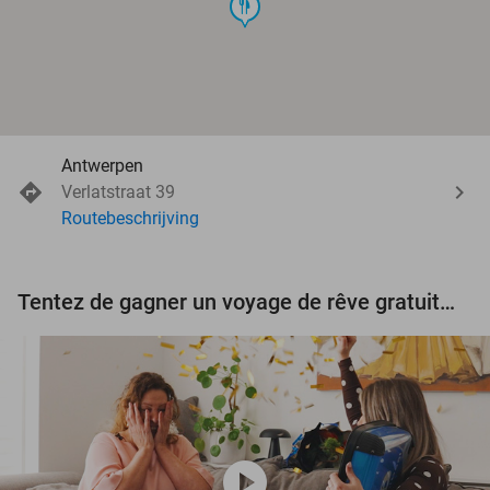
food
Antwerpen
Verlatstraat 39
Routebeschrijving
Tentez de gagner un voyage de rêve gratuit d'une valeur de 3.000 € !
play_circle