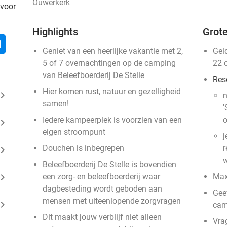
Ouwerkerk
 voor
Highlights
Grote
l
Geniet van een heerlijke vakantie met 2,
Gel
5 of 7 overnachtingen op de camping
22 
van Beleefboerderij De Stelle
Res
Hier komen rust, natuur en gezelligheid
ard_arrow_right
n
samen!
'
Iedere kampeerplek is voorzien van een
o
ard_arrow_right
eigen stroompunt
j
Douchen is inbegrepen
r
ard_arrow_right
w
Beleefboerderij De Stelle is bovendien
ard_arrow_right
een zorg- en beleefboerderij waar
Max
dagbesteding wordt geboden aan
Geef
mensen met uiteenlopende zorgvragen
ard_arrow_right
cam
Dit maakt jouw verblijf niet alleen
Vra