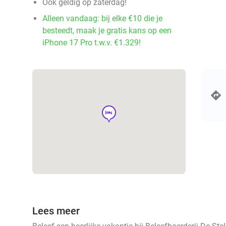
Ook geldig op zaterdag!
Alleen vandaag: bij elke €10 die je
besteedt, maak je gratis kans op een
iPhone 17 Pro t.w.v. €1.329!
hotel
Lees meer