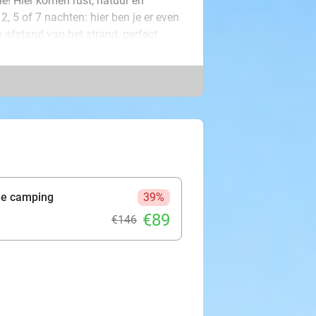
lle! Hier komen rust, natuur en
2, 5 of 7 nachten: hier ben je er even
 afstand van het strand, perfect
harmante Zeeuwse stadje Zierikzee
n of een terrasje pakken. Daarnaast
k is voorzien van een eigen
Beleefboerderij De Stelle is
eding wordt geboden aan mensen met
t alleen ontspannen, maar ook
ntuur: er is van alles te beleven én
de camping
39%
in hand. Een onvergetelijke ervaring
€89
€146