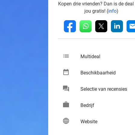
Kopen drie vrienden? Dan is de deal
jou gratis! (
info
)
whatsapp
linkedin
fb
mai
list
keybo
Multideal
date_range
keybo
Beschikbaarheid
chat
keybo
Selectie van recensies
work
keybo
Bedrijf
language
keybo
Website