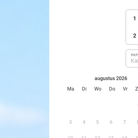
1
2
Inc
Ki
augustus 2026
Ma
Di
Wo
Do
Vr
3
4
5
6
7