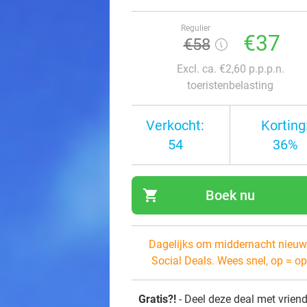
Regulier
€37
€58
Excl. ca. €2,60 p.p.p.n.
toeristenbelasting
Verkocht:
Korting
54
36%
shopping_cart
Boek nu
navi
Dagelijks om middernacht nieuw
Social Deals. Wees snel, op = op
Gratis?!
- Deel deze deal met vrien