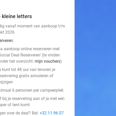
 kleine letters
dig vanaf moment van aankoop t/m
okt 2026
erveren:
a aankoop online reserveren met
Social Deal Reserveren' (te vinden
nder het overzicht:
mijn vouchers
)
e kunt tot 48 uur van tevoren je
eservering gratis annuleren of
ijzigen
imaal 6 personen per campeerplek
 bij je reservering aan of je met een
per of tent komt
gen over de deal? Bel:
+32 11 96 07