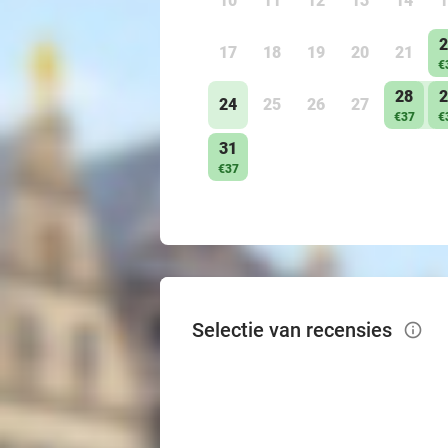
10
11
12
13
14
1
2
17
18
19
20
21
€
28
2
24
25
26
27
€37
€
31
€37
Selectie van recensies
info_outlined