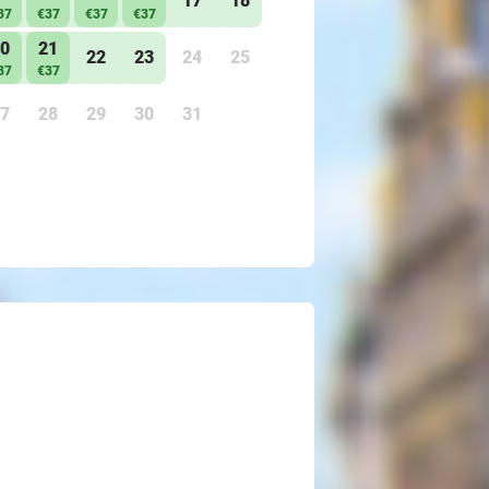
17
18
37
€37
€37
€37
0
21
22
23
24
25
37
€37
7
28
29
30
31