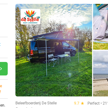
:
gate_next
e
!
Beleefboerderij De Stelle
9.7
star
Perfect • 2
den.