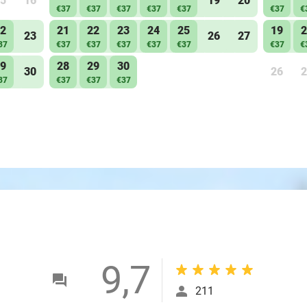
5
16
19
20
€37
€37
€37
€37
€37
€37
€
2
21
22
23
24
25
19
2
23
26
27
37
€37
€37
€37
€37
€37
€37
€
9
28
29
30
30
26
2
37
€37
€37
€37
9,7
211