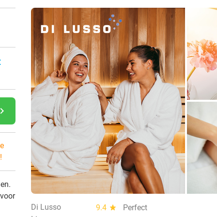
:
gate_next
e
!
den.
 voor
Di Lusso
9.4
star
Perfect