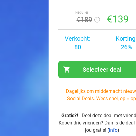
Regulier
€139
€189
Verkocht:
Korting
80
26%
shopping_cart
Selecteer deal
navi
Dagelijks om middernacht nieuw
Social Deals. Wees snel, op = op
Gratis?!
- Deel deze deal met vrien
Kopen drie vrienden? Dan is de deal
jou gratis! (
info
)