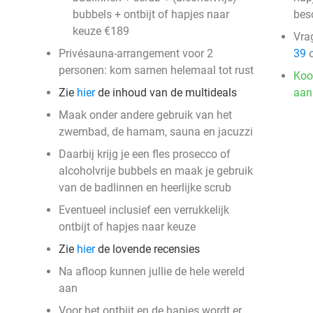
bubbels + ontbijt of hapjes naar
bes
keuze €189
Vra
Privésauna-arrangement voor 2
39
o
personen: kom samen helemaal tot rust
Koo
Zie
hier
de inhoud van de multideals
aan
Maak onder andere gebruik van het
zwembad, de hamam, sauna en jacuzzi
Daarbij krijg je een fles prosecco of
alcoholvrije bubbels en maak je gebruik
van de badlinnen en heerlijke scrub
Eventueel inclusief een verrukkelijk
ontbijt of hapjes naar keuze
Zie
hier
de lovende recensies
Na afloop kunnen jullie de hele wereld
aan
Voor het ontbijt en de hapjes wordt er