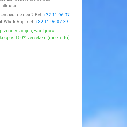
chikbaar
gen over de deal? Bel:
+32 11 96 07
f WhatsApp met:
+32 11 96 07 39
p zonder zorgen, want jouw
koop is 100% verzekerd (meer info)