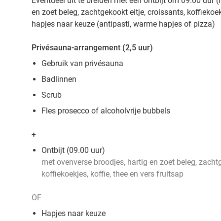
Eventueel uit te breiden met een ontbijt om 09.00 uur (
en zoet beleg, zachtgekookt eitje, croissants, koffiekoekj
hapjes naar keuze (antipasti, warme hapjes of pizza)
Privésauna-arrangement (2,5 uur)
Gebruik van privésauna
Badlinnen
Scrub
Fles prosecco of alcoholvrije bubbels
+
Ontbijt (09.00 uur)
met ovenverse broodjes, hartig en zoet beleg, zachtg
koffiekoekjes, koffie, thee en vers fruitsap
OF
Hapjes naar keuze