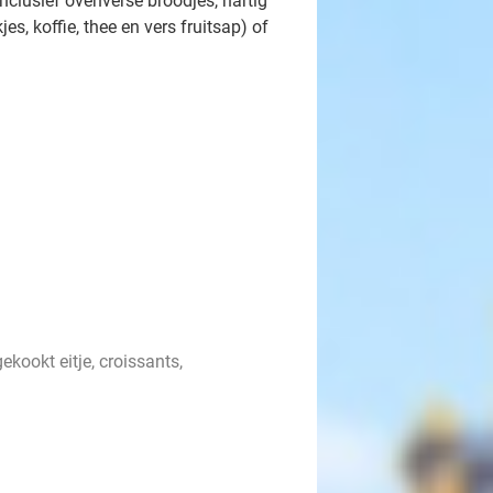
inclusief ovenverse broodjes, hartig
es, koffie, thee en vers fruitsap) of
ekookt eitje, croissants,