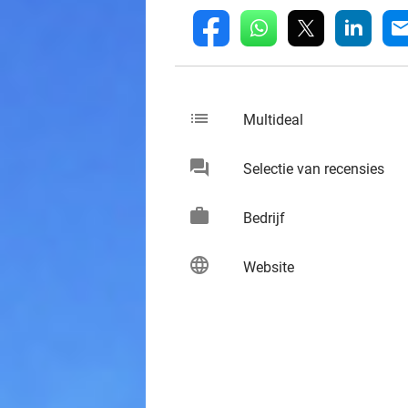
whatsapp
linkedin
fb
mai
list
keybo
Multideal
chat
keybo
Selectie van recensies
work
keybo
Bedrijf
language
keybo
Website