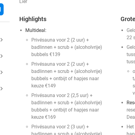
Lier
l
Highlights
Grote
Multideal:
Gel
22 
ard_arrow_right
Privésauna voor 2 (2 uur) +
badlinnen + scrub + (alcoholvrije)
Gel
bubbels €139
tus
ard_arrow_right
tus
Privésauna voor 2 (2 uur) +
badlinnen + scrub + (alcoholvrije)
o
ard_arrow_right
bubbels + ontbijt of hapjes naar
t
keuze €149
s
ard_arrow_right
v
Privésauna voor 2 (2,5 uur) +
badlinnen + scrub + (alcoholvrije)
Res
bubbels + ontbijt of hapjes naar
res
keuze €169
Dea
Privésauna voor 2 (3 uur) +
Het 
badlinnen + scrub + (alcoholvrije)
hap