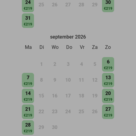
24
30
25
26
27
28
29
€219
€219
31
€219
september 2026
Ma
Di
Wo
Do
Vr
Za
Zo
6
1
2
3
4
5
€219
7
13
8
9
10
11
12
€219
€219
14
20
15
16
17
18
19
€219
€219
21
27
22
23
24
25
26
€219
€219
28
29
30
€219