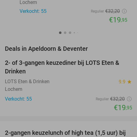
Lochem
Verkocht: 55
€32
,20
Regulier
€19
,95
favorite_border
Deals in Apeldoorn & Deventer
2- of 3-gangen keuzediner bij LOTS Eten &
38%
NEW
Drinken
TODAY
LOTS Eten & Drinken
9.9
star
Lochem
Verkocht: 55
€32
,20
Regulier
€19
,95
favorite_border
2-gangen keuzelunch of high tea (1,5 uur) bij
44%
NEW