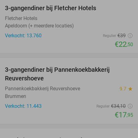
3-gangendiner bij Fletcher Hotels
42%
Fletcher Hotels
Apeldoorn (+ meerdere locaties)
Verkocht: 13.760
€39
Regulier
€22
,50
favorite_border
3-gangendiner bij Pannenkoekbakkerij
47%
Reuvershoeve
Pannenkoekbakkerij Reuvershoeve
9.7
star
Brummen
Verkocht: 11.443
€34
,10
Regulier
€17
,95
favorite_border