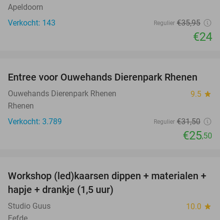
Apeldoorn
Verkocht: 143
€35
,95
Regulier
€24
favorite_border
Entree voor Ouwehands Dierenpark Rhenen
19%
Ouwehands Dierenpark Rhenen
9.5
star
Rhenen
Verkocht: 3.789
€31
,50
Regulier
€25
,50
favorite_border
Workshop (led)kaarsen dippen + materialen +
50%
hapje + drankje (1,5 uur)
Studio Guus
10.0
star
Eefde