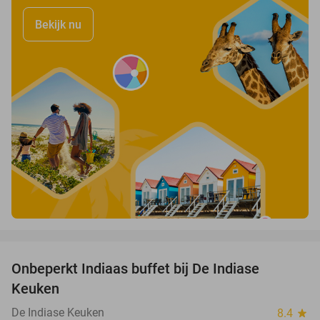
Bekijk nu
favorite_border
Onbeperkt Indiaas buffet bij De Indiase
33%
Keuken
De Indiase Keuken
8.4
star