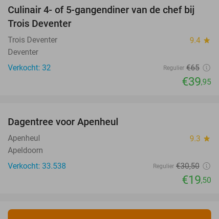
Culinair 4- of 5-gangendiner van de chef bij
39%
Trois Deventer
Trois Deventer
9.4
star
Deventer
Verkocht: 32
€65
Regulier
€39
,95
favorite_border
Dagentree voor Apenheul
36%
Apenheul
9.3
star
Apeldoorn
Verkocht: 33.538
€30
,50
Regulier
€19
,50