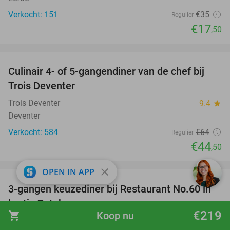
Verkocht: 151
€35
Regulier
€17
,50
favorite_border
Culinair 4- of 5-gangendiner van de chef bij
30%
Trois Deventer
Trois Deventer
9.4
star
Deventer
Verkocht: 584
€64
Regulier
€44
,50
favorite_border
close
OPEN IN APP
3-gangen keuzediner bij Restaurant No.60 in
39%
hartje Zutphen
€219
shopping_cart
Koop nu
Restaurant No.60
9.7
star