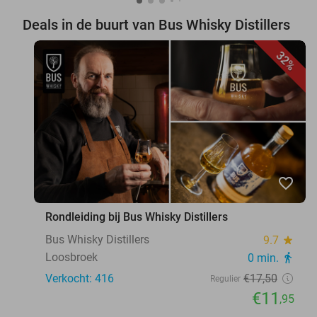
Deals in de buurt van Bus Whisky Distillers
32%
favorite_border
Rondleiding bij Bus Whisky Distillers
Bus Whisky Distillers
9.7
star
Loosbroek
0 min.
directions_walk
Verkocht: 416
€17
,50
Regulier
€11
,95