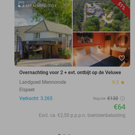
51%
favorite_border
Overnachting voor 2 + evt. ontbijt op de Veluwe
Landgoed Mennorode
9.3
star
Elspeet
Verkocht: 3.265
€130
Regulier
€64
Excl. ca. €2,50 p.p.p.n. toeristenbelasting