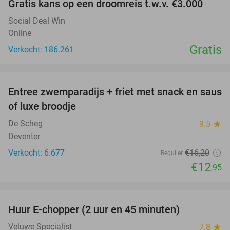
Gratis kans op een droomreis t.w.v. €3.000
Social Deal Win
Online
Gratis
Verkocht: 186.261
favorite_border
Entree zwemparadijs + friet met snack en saus
20%
of luxe broodje
De Scheg
9.5
star
Deventer
Verkocht: 6.677
€16
,20
Regulier
€12
,95
favorite_border
Huur E-chopper (2 uur en 45 minuten)
28%
Veluwe Specialist
7.8
star