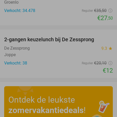
Groenlo
Verkocht: 34.478
€35
,50
Regulier
€27
,50
favorite_border
2-gangen keuzelunch bij De Zessprong
40%
De Zessprong
9.3
star
Joppe
Verkocht: 38
€20
,10
Regulier
€12
Ontdek de leukste
zomervakantiedeals
!