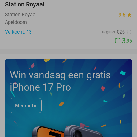
Station Royaal
TODAY
Station Royaal
9.6
star
Apeldoorn
Verkocht: 13
€25
Regulier
€13
,95
Win vandaag een gratis
iPhone 17 Pro
Meer info