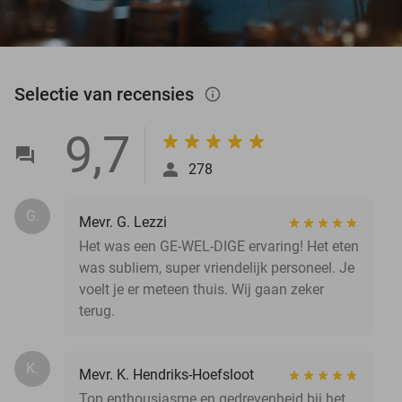
Selectie van recensies
info_outlined
9,7
278
G.
Mevr. G. Lezzi
Het was een GE-WEL-DIGE ervaring! Het eten
was subliem, super vriendelijk personeel. Je
voelt je er meteen thuis. Wij gaan zeker
terug.
K.
Mevr. K. Hendriks-Hoefsloot
Top enthousiasme en gedrevenheid bij het