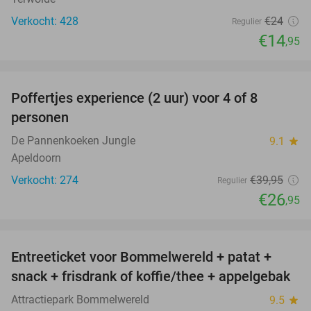
Verkocht: 428
€24
Regulier
€14
,95
favorite_border
Poffertjes experience (2 uur) voor 4 of 8
33%
personen
De Pannenkoeken Jungle
9.1
star
Apeldoorn
Verkocht: 274
€39
,95
Regulier
€26
,95
favorite_border
Entreeticket voor Bommelwereld + patat +
23%
snack + frisdrank of koffie/thee + appelgebak
Attractiepark Bommelwereld
9.5
star