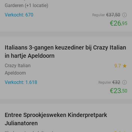
Garderen (+1 locatie)
Verkocht: 670
€37
,50
Regulier
€26
,95
favorite_border
Italiaans 3-gangen keuzediner bij Crazy Italian
27%
in hartje Apeldoorn
Crazy Italian
9.7
star
Apeldoorn
Verkocht: 1.618
€32
Regulier
€23
,50
favorite_border
Entree Sprookjesweken Kinderpretpark
39%
Julianatoren