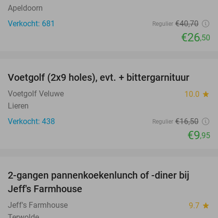
Apeldoorn
Verkocht: 681
€40
,70
Regulier
€26
,50
favorite_border
Voetgolf (2x9 holes), evt. + bittergarnituur
40%
Voetgolf Veluwe
10.0
star
Lieren
Verkocht: 438
€16
,50
Regulier
€9
,95
favorite_border
2-gangen pannenkoekenlunch of -diner bij
38%
Jeff's Farmhouse
Jeff's Farmhouse
9.7
star
Terwolde