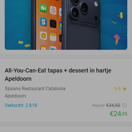
favorite_border
All-You-Can-Eat tapas + dessert in hartje
28%
Apeldoorn
Spaans Restaurant Catalunia
9.6
star
Apeldoorn
Verkocht: 2.618
€34
,50
Regulier
€24
,95
favorite_border