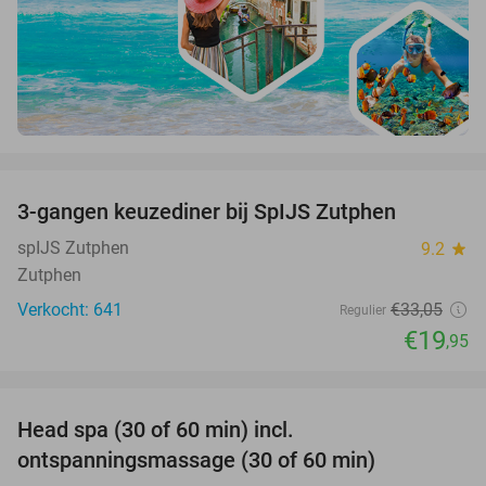
favorite_border
3-gangen keuzediner bij SpIJS Zutphen
40%
spIJS Zutphen
9.2
star
Zutphen
Verkocht: 641
€33
,05
Regulier
€19
,95
favorite_border
Head spa (30 of 60 min) incl.
50%
ontspanningsmassage (30 of 60 min)