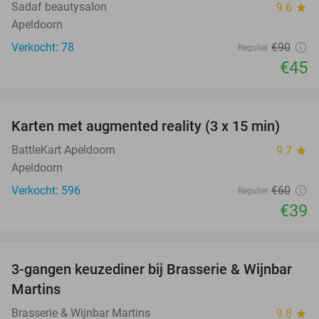
Sadaf beautysalon
9.6
star
Apeldoorn
Verkocht: 78
€90
Regulier
€45
favorite_border
Karten met augmented reality (3 x 15 min)
35%
BattleKart Apeldoorn
9.7
star
Apeldoorn
Verkocht: 596
€60
Regulier
€39
favorite_border
3-gangen keuzediner bij Brasserie & Wijnbar
35%
Martins
Brasserie & Wijnbar Martins
9.8
star