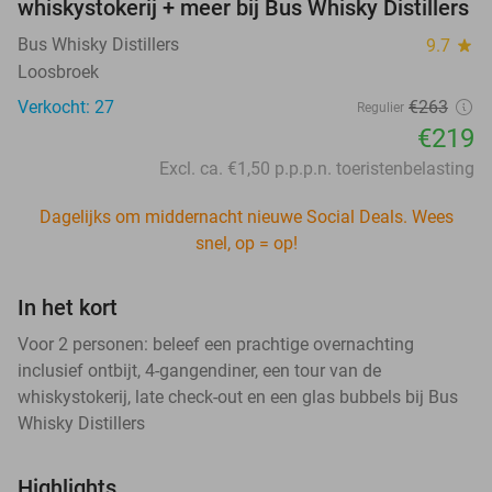
whiskystokerij + meer bij Bus Whisky Distillers
Bus Whisky Distillers
9.7
star
Loosbroek
Verkocht: 27
€263
Regulier
€219
Excl. ca. €1,50 p.p.p.n. toeristenbelasting
Dagelijks om middernacht nieuwe Social Deals. Wees
snel, op = op!
In het kort
Voor 2 personen: beleef een prachtige overnachting
inclusief ontbijt, 4-gangendiner, een tour van de
whiskystokerij, late check-out en een glas bubbels bij Bus
Whisky Distillers
Highlights