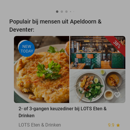
Populair bij mensen uit Apeldoorn &
Deventer:
38%
NEW
TODAY
favorite_border
2- of 3-gangen keuzediner bij LOTS Eten &
Drinken
LOTS Eten & Drinken
9.9
star