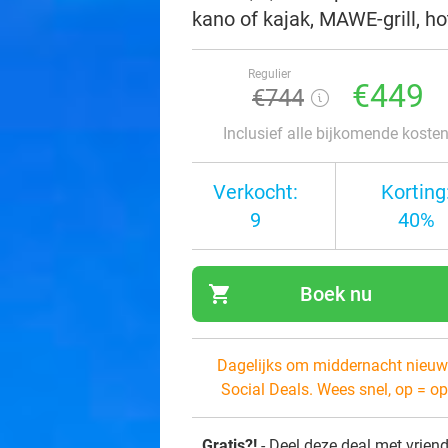
kano of kajak, MAWE-grill, ho
Regulier
€449
€744
Inclusief alle bijkomende koste
Verkocht:
Korting
9
40%
shopping_cart
Boek nu
navi
Dagelijks om middernacht nieuw
Social Deals. Wees snel, op = op
Gratis?!
- Deel deze deal met vrien