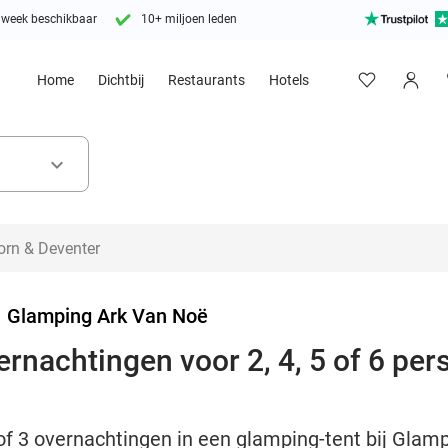
 week beschikbaar
10+ miljoen leden
Home
Dichtbij
Restaurants
Hotels
keyboard_arrow_down
>
Glamping Ark Van Noë
rnachtingen voor 2, 4, 5 of 6 pers
 of 3 overnachtingen in een glamping-tent bij Glam