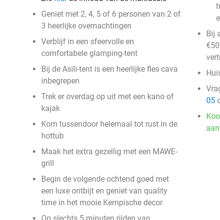
h
Geniet met 2, 4, 5 of 6 personen van 2 of
e
3 heerlijke overnachtingen
Bij
Verblijf in een sfeervolle en
€50,
comfortabele glamping-tent
vert
Bij de Asili-tent is een heerlijke fles cava
Huis
inbegrepen
Vra
Trek er overdag op uit met een kano of
05
o
kajak
Koo
Kom tussendoor helemaal tot rust in de
aan
hottub
Maak het extra gezellig met een MAWE-
grill
Begin de volgende ochtend goed met
een luxe ontbijt en geniet van quality
time in het mooie Kempische decor
Op slechts 5 minuten rijden van