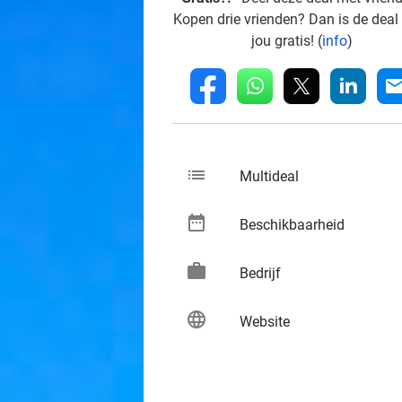
Kopen drie vrienden? Dan is de deal
jou gratis! (
info
)
whatsapp
linkedin
fb
mai
list
keybo
Multideal
date_range
keybo
Beschikbaarheid
work
keybo
Bedrijf
language
keybo
Website