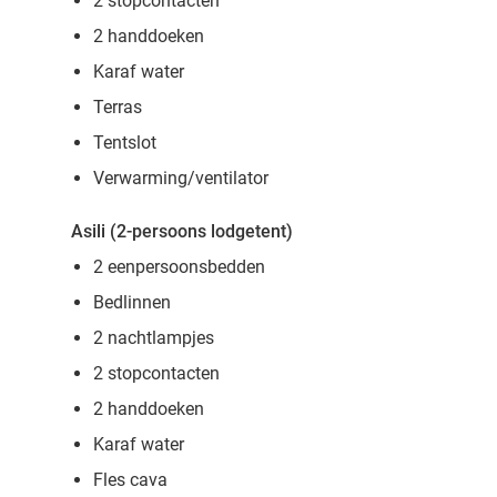
2 stopcontacten
2 handdoeken
Karaf water
Terras
Tentslot
Verwarming/ventilator
Asili (2-persoons lodgetent)
2 eenpersoonsbedden
Bedlinnen
2 nachtlampjes
2 stopcontacten
2 handdoeken
Karaf water
Fles cava