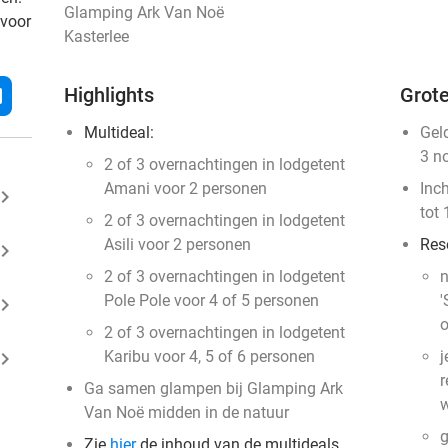
Glamping Ark Van Noë
 voor
Kasterlee
Highlights
Grote
l
Multideal:
Gel
3 n
2 of 3 overnachtingen in lodgetent
Amani voor 2 personen
Inc
ard_arrow_right
tot 
2 of 3 overnachtingen in lodgetent
Asili voor 2 personen
Res
ard_arrow_right
2 of 3 overnachtingen in lodgetent
n
Pole Pole voor 4 of 5 personen
'
ard_arrow_right
o
2 of 3 overnachtingen in lodgetent
ard_arrow_right
Karibu voor 4, 5 of 6 personen
j
r
Ga samen glampen bij Glamping Ark
w
Van Noë midden in de natuur
g
Zie
hier
de inhoud van de multideals