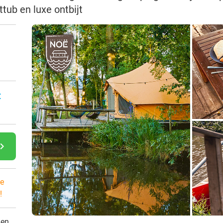
ttub en luxe ontbijt
n
:
gate_next
e
!
den.