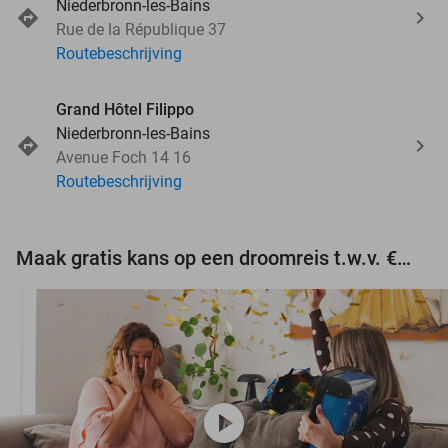
Niederbronn-les-Bains
Rue de la République 37
Routebeschrijving
Grand Hôtel Filippo
Niederbronn-les-Bains
Avenue Foch 14 16
Routebeschrijving
Maak gratis kans op een droomreis t.w.v. €3.000!
play_circle