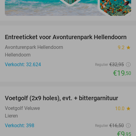
favorite_border
Entreeticket voor Avonturenpark Hellendoorn
41%
Avonturenpark Hellendoorn
9.2
star
Hellendoorn
Verkocht: 32.624
€32
,95
Regulier
€19
,50
favorite_border
Voetgolf (2x9 holes), evt. + bittergarnituur
40%
Voetgolf Veluwe
10.0
star
Lieren
Verkocht: 398
€16
,50
Regulier
€9
,95