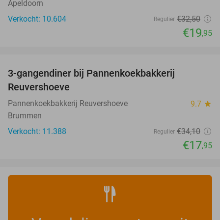
Apeldoorn
Verkocht: 10.604
€32
,50
Regulier
€19
,95
favorite_border
3-gangendiner bij Pannenkoekbakkerij
47%
Reuvershoeve
Pannenkoekbakkerij Reuvershoeve
9.7
star
Brummen
Verkocht: 11.388
€34
,10
Regulier
€17
,95