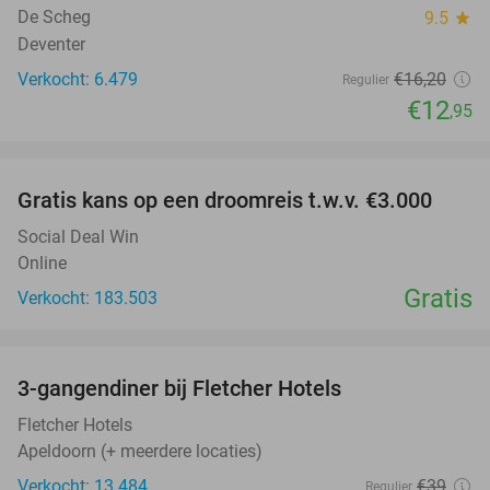
De Scheg
9.5
star
Deventer
Verkocht: 6.479
€16
,20
Regulier
€12
,95
favorite_border
Gratis kans op een droomreis t.w.v. €3.000
Social Deal Win
Online
Gratis
Verkocht: 183.503
favorite_border
3-gangendiner bij Fletcher Hotels
42%
Fletcher Hotels
Apeldoorn (+ meerdere locaties)
Verkocht: 13.484
€39
Regulier