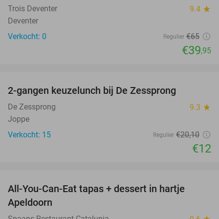
Trois Deventer
9.4
star
Deventer
Verkocht: 0
€65
Regulier
€39
,95
favorite_border
2-gangen keuzelunch bij De Zessprong
40%
NEW
TODAY
De Zessprong
9.3
star
Joppe
Verkocht: 15
€20
,10
Regulier
€12
favorite_border
All-You-Can-Eat tapas + dessert in hartje
28%
Apeldoorn
Spaans Restaurant Catalunia
star