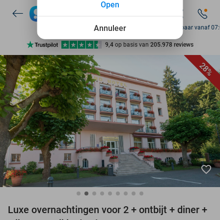
Open
7 dagen per week beschikbaar
10+ miljoen leden
Annuleer
Bereikbaar vanaf 07
9,4
op basis van
205.978 reviews
Ontdek 15.000+ deals
28%
7 dagen per week beschikbaar
10+ miljoen leden
favorite_border
Luxe overnachtingen voor 2 + ontbijt + diner +