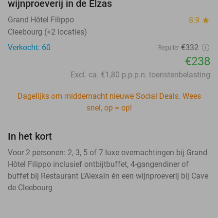
wijnproeverij in de Elzas
Grand Hôtel Filippo
8.9
star
Cleebourg (+2 locaties)
Verkocht: 60
€332
Regulier
€238
Excl. ca. €1,80 p.p.p.n. toeristenbelasting
Dagelijks om middernacht nieuwe Social Deals. Wees
snel, op = op!
In het kort
Voor 2 personen: 2, 3, 5 of 7 luxe overnachtingen bij Grand
Hôtel Filippo inclusief ontbijtbuffet, 4-gangendiner of
buffet bij Restaurant L’Alexain én een wijnproeverij bij Cave
de Cleebourg