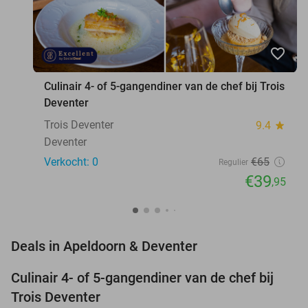
favorite_border
Culinair 4- of 5-gangendiner van de chef bij Trois
Deventer
Trois Deventer
9.4
star
Deventer
Verkocht: 0
€65
Regulier
€39
,95
favorite_border
Deals in Apeldoorn & Deventer
Culinair 4- of 5-gangendiner van de chef bij
39%
NEW
Trois Deventer
TODAY