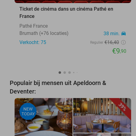
Ticket de cinéma dans un cinéma Pathé en
France
Pathé France
Brumath (+76 locaties)
38 min.
directions_car
Verkocht: 75
€16
,40
Regulier
€9
,90
Populair bij mensen uit Apeldoorn &
Deventer:
39%
NEW
TODAY