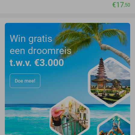
€17
,50
Win gratis
een droomreis
t.w.v. €3.000
Doe mee!