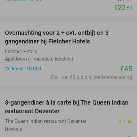
€22
,50
favorite_border
Overnachting voor 2 + evt. ontbijt en 3-
gangendiner bij Fletcher Hotels
Fletcher Hotels
Apeldoorn (+ meerdere locaties)
€45
Verkocht: 18.053
Excl. ca. €3 p.p.p.n. toeristenbelasting
favorite_border
3-gangendiner à la carte bij The Queen Indian
28%
restaurant Deventer
The Queen Indian restaurant Deventer
9.7
star
Deventer