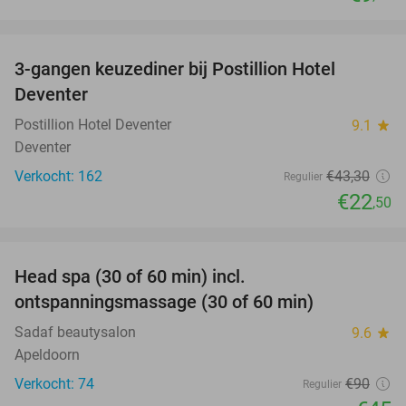
favorite_border
3-gangen keuzediner bij Postillion Hotel
48%
Deventer
Postillion Hotel Deventer
9.1
star
Deventer
Verkocht: 162
€43
,30
Regulier
€22
,50
favorite_border
Head spa (30 of 60 min) incl.
50%
ontspanningsmassage (30 of 60 min)
Sadaf beautysalon
9.6
star
Apeldoorn
Verkocht: 74
€90
Regulier