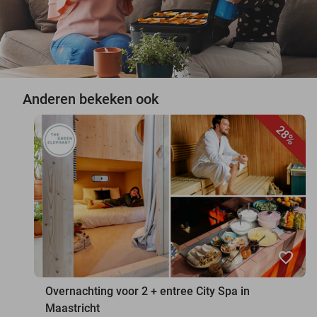
Anderen bekeken ook
28%
favorite_border
Overnachting voor 2 + entree City Spa in
Maastricht