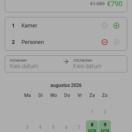
€790
€1.089
remove_circle_outline
add_circle_outline
1
Kamer
remove_circle_outline
add_circle_outline
2
Personen
Inchecken
Uitchecken
Kies datum
Kies datum
augustus 2026
Ma
Di
Wo
Do
Vr
Za
Zo
1
2
8
9
3
4
5
6
7
€278
€278