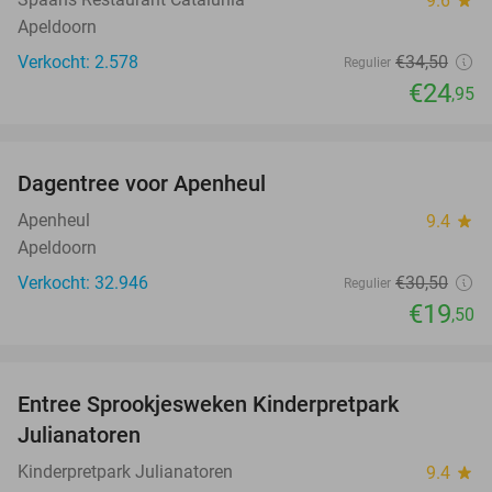
9.6
Apeldoorn
Verkocht: 2.578
€34
,50
Regulier
€24
,95
favorite_border
Dagentree voor Apenheul
36%
Apenheul
9.4
star
Apeldoorn
Verkocht: 32.946
€30
,50
Regulier
€19
,50
favorite_border
Entree Sprookjesweken Kinderpretpark
39%
Julianatoren
Kinderpretpark Julianatoren
9.4
star