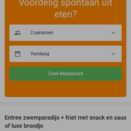
Voordelig spontaan uit
eten?
Zoek Restaurant
favorite_border
Entree zwemparadijs + friet met snack en saus
20%
of luxe broodje