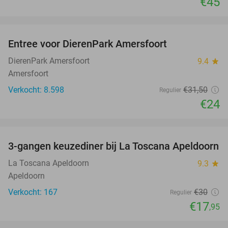
€45
favorite_border
Entree voor DierenPark Amersfoort
24%
DierenPark Amersfoort
9.4
star
Amersfoort
Verkocht: 8.598
€31
,50
Regulier
€24
favorite_border
3-gangen keuzediner bij La Toscana Apeldoorn
40%
La Toscana Apeldoorn
9.3
star
Apeldoorn
Verkocht: 167
€30
Regulier
€17
,95
favorite_border