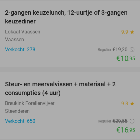
2-gangen keuzelunch, 12-uurtje of 3-gangen
43%
keuzediner
Lokaal Vaassen
9.9
star
Vaassen
Verkocht: 278
€19
,20
Regulier
€10
,95
favorite_border
Steur- en meervalvissen + materiaal + 2
43%
consumpties (4 uur)
Breukink Forellenvijver
9.8
star
Steenderen
Verkocht: 650
€29
,55
Regulier
€16
,95
favorite_border