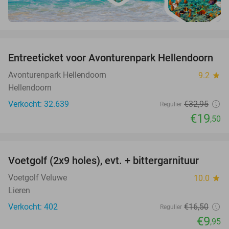
favorite_border
Entreeticket voor Avonturenpark Hellendoorn
41%
Avonturenpark Hellendoorn
9.2
star
Hellendoorn
Verkocht: 32.639
€32
,95
Regulier
€19
,50
favorite_border
Voetgolf (2x9 holes), evt. + bittergarnituur
40%
Voetgolf Veluwe
10.0
star
Lieren
Verkocht: 402
€16
,50
Regulier
€9
,95