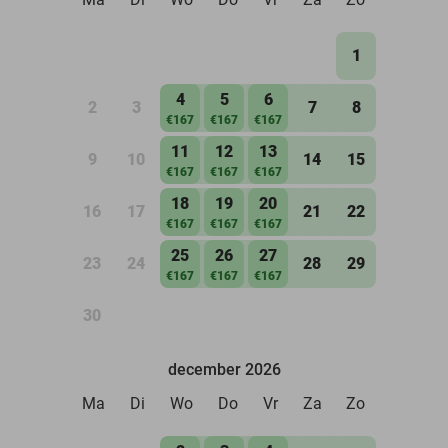
1
4
5
6
2
3
7
8
€167
€167
€167
11
12
13
9
10
14
15
€167
€167
€167
18
19
20
16
17
21
22
€167
€167
€167
25
26
27
23
24
28
29
€167
€167
€167
30
december 2026
Ma
Di
Wo
Do
Vr
Za
Zo