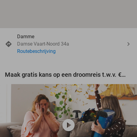
Damme
Damse Vaart-Noord 34a
Routebeschrijving
Maak gratis kans op een droomreis t.w.v. €3.000!
play_circle