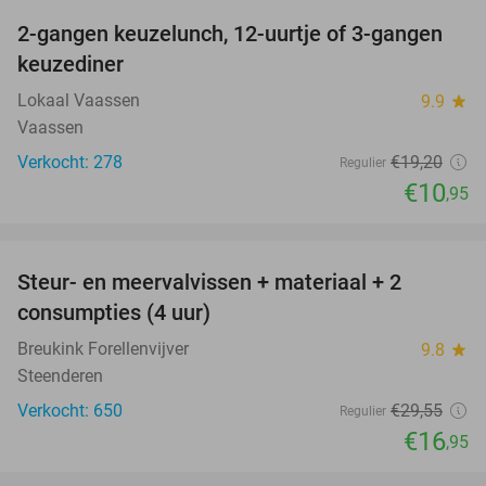
2-gangen keuzelunch, 12-uurtje of 3-gangen
43%
keuzediner
Lokaal Vaassen
9.9
star
Vaassen
Verkocht: 278
€19
,20
Regulier
€10
,95
favorite_border
Steur- en meervalvissen + materiaal + 2
43%
consumpties (4 uur)
Breukink Forellenvijver
9.8
star
Steenderen
Verkocht: 650
€29
,55
Regulier
€16
,95
favorite_border