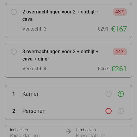
2 overnachtingen voor 2 + ontbijt +
43%
cava
€167
Verkocht: 3
€291
3 overnachtingen voor 2 + ontbijt +
44%
cava + diner
€261
Verkocht: 4
€467
remove_circle_outline
add_circle_outline
1
Kamer
remove_circle_outline
add_circle_outline
2
Personen
Inchecken
Uitchecken
Kies datum
Kies datum