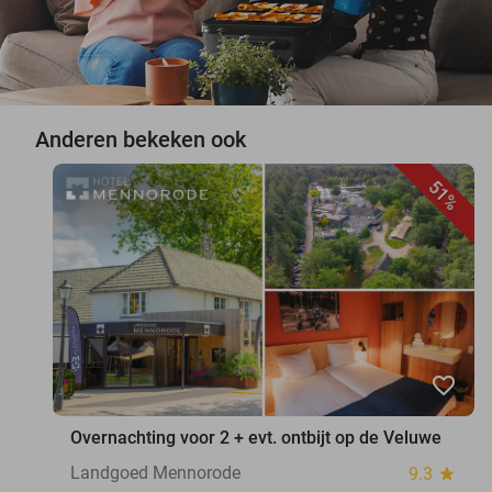
Anderen bekeken ook
51%
favorite_border
Overnachting voor 2 + evt. ontbijt op de Veluwe
Landgoed Mennorode
9.3
star