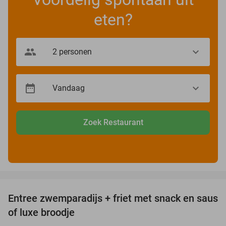
eten?
Zoek Restaurant
favorite_border
Entree zwemparadijs + friet met snack en saus
20%
of luxe broodje