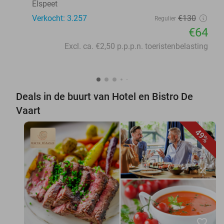
Elspeet
Verkocht: 3.257
€130
Regulier
€64
Excl. ca. €2,50 p.p.p.n. toeristenbelasting
Deals in de buurt van Hotel en Bistro De
Vaart
49%
favorite_border