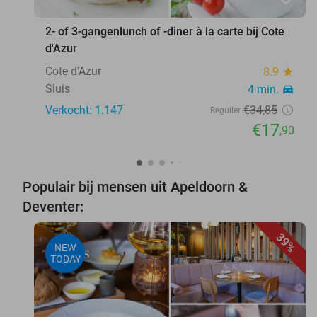
2- of 3-gangenlunch of -diner à la carte bij Cote
d'Azur
Cote d'Azur
8.9
star
Sluis
4 min.
directions_car
Verkocht: 1.147
€34
,85
Regulier
€17
,90
Populair bij mensen uit Apeldoorn &
Deventer:
39%
NEW
TODAY