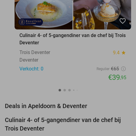
favorite_border
Culinair 4- of 5-gangendiner van de chef bij Trois
Deventer
Trois Deventer
9.4
star
Deventer
Verkocht: 0
€65
Regulier
€39
,95
favorite_border
Deals in Apeldoorn & Deventer
Culinair 4- of 5-gangendiner van de chef bij
39%
NEW
Trois Deventer
TODAY