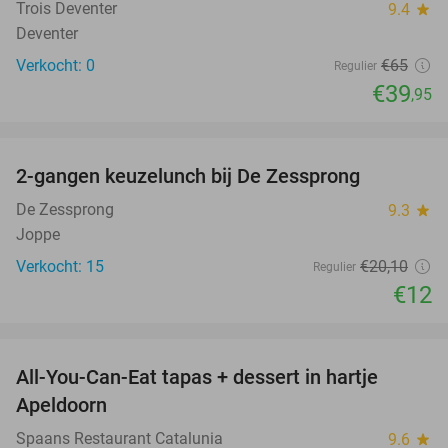
Trois Deventer
9.4
star
Deventer
Verkocht: 0
€65
Regulier
€39
,95
favorite_border
2-gangen keuzelunch bij De Zessprong
40%
NEW
TODAY
De Zessprong
9.3
star
Joppe
Verkocht: 15
€20
,10
Regulier
€12
favorite_border
All-You-Can-Eat tapas + dessert in hartje
28%
Apeldoorn
Spaans Restaurant Catalunia
9.6
star