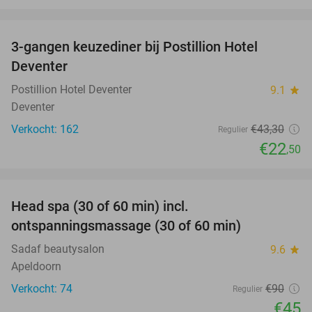
favorite_border
3-gangen keuzediner bij Postillion Hotel
48%
Deventer
Postillion Hotel Deventer
9.1
star
Deventer
Verkocht: 162
€43
,30
Regulier
€22
,50
favorite_border
Head spa (30 of 60 min) incl.
50%
ontspanningsmassage (30 of 60 min)
Sadaf beautysalon
9.6
star
Apeldoorn
Verkocht: 74
€90
Regulier
€45