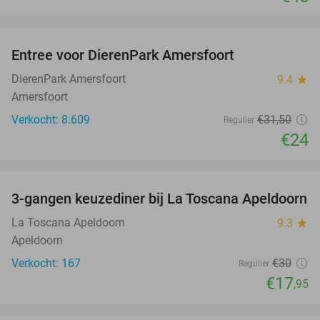
favorite_border
Entree voor DierenPark Amersfoort
24%
DierenPark Amersfoort
9.4
star
Amersfoort
Verkocht: 8.609
€31
,50
Regulier
€24
favorite_border
3-gangen keuzediner bij La Toscana Apeldoorn
40%
La Toscana Apeldoorn
9.3
star
Apeldoorn
Verkocht: 167
€30
Regulier
€17
,95
favorite_border