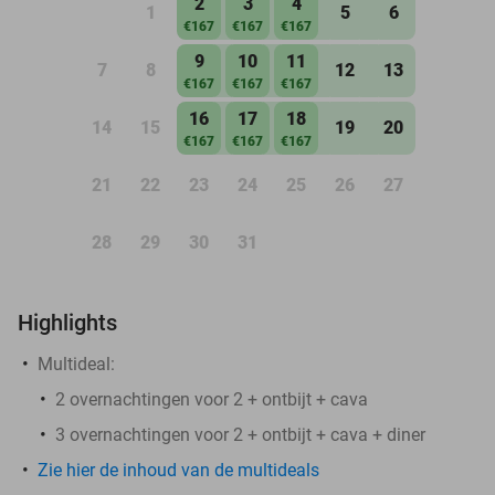
2
3
4
1
5
6
€167
€167
€167
9
10
11
7
8
12
13
€167
€167
€167
16
17
18
14
15
19
20
€167
€167
€167
21
22
23
24
25
26
27
28
29
30
31
Highlights
Multideal:
2 overnachtingen voor 2 + ontbijt + cava
3 overnachtingen voor 2 + ontbijt + cava + diner
Zie hier de inhoud van de multideals