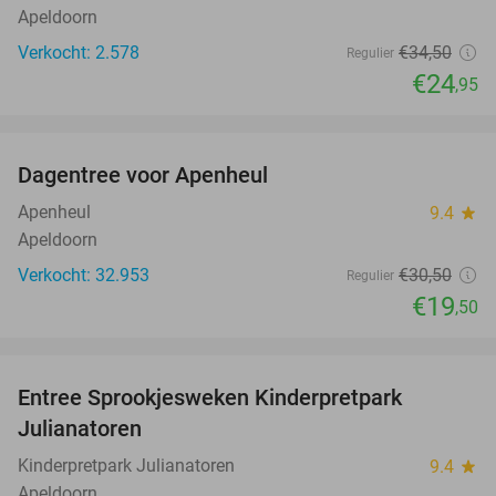
Apeldoorn
Verkocht: 2.578
€34
,50
Regulier
€24
,95
favorite_border
Dagentree voor Apenheul
36%
Apenheul
9.4
star
Apeldoorn
Verkocht: 32.953
€30
,50
Regulier
€19
,50
favorite_border
Entree Sprookjesweken Kinderpretpark
39%
Julianatoren
Kinderpretpark Julianatoren
9.4
star
Apeldoorn