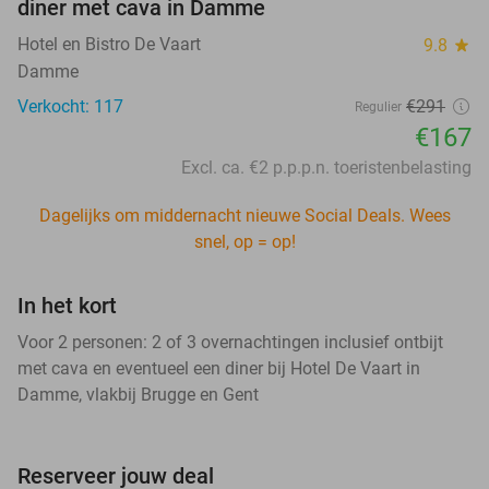
diner met cava in Damme
Hotel en Bistro De Vaart
9.8
star
Damme
Verkocht: 117
€291
Regulier
€167
Excl. ca. €2 p.p.p.n. toeristenbelasting
Dagelijks om middernacht nieuwe Social Deals. Wees
snel, op = op!
In het kort
Voor 2 personen: 2 of 3 overnachtingen inclusief ontbijt
met cava en eventueel een diner bij Hotel De Vaart in
Damme, vlakbij Brugge en Gent
Reserveer jouw deal