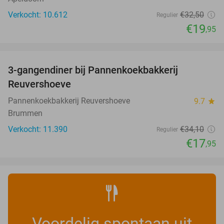
Verkocht: 10.612
€32
,50
Regulier
€19
,95
favorite_border
3-gangendiner bij Pannenkoekbakkerij
47%
Reuvershoeve
Pannenkoekbakkerij Reuvershoeve
9.7
star
Brummen
Verkocht: 11.390
€34
,10
Regulier
€17
,95
Voordelig spontaan uit