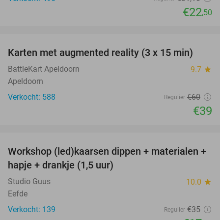
€22
,50
favorite_border
Karten met augmented reality (3 x 15 min)
35%
BattleKart Apeldoorn
9.7
star
Apeldoorn
Verkocht: 588
€60
Regulier
€39
favorite_border
Workshop (led)kaarsen dippen + materialen +
50%
hapje + drankje (1,5 uur)
Studio Guus
10.0
star
Eefde
Verkocht: 139
€35
Regulier