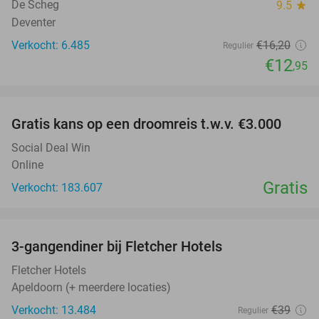
De Scheg
9.5
star
Deventer
Verkocht: 6.485
€16
,20
Regulier
€12
,95
favorite_border
Gratis kans op een droomreis t.w.v. €3.000
Social Deal Win
Online
Gratis
Verkocht: 183.607
favorite_border
3-gangendiner bij Fletcher Hotels
42%
Fletcher Hotels
Apeldoorn (+ meerdere locaties)
Verkocht: 13.484
€39
Regulier