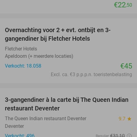
€22
,50
favorite_border
Overnachting voor 2 + evt. ontbijt en 3-
gangendiner bij Fletcher Hotels
Fletcher Hotels
Apeldoorn (+ meerdere locaties)
€45
Verkocht: 18.058
Excl. ca. €3 p.p.p.n. toeristenbelasting
favorite_border
3-gangendiner à la carte bij The Queen Indian
28%
restaurant Deventer
The Queen Indian restaurant Deventer
9.7
star
Deventer
Verkocht: 496
€31
,10
Regulier