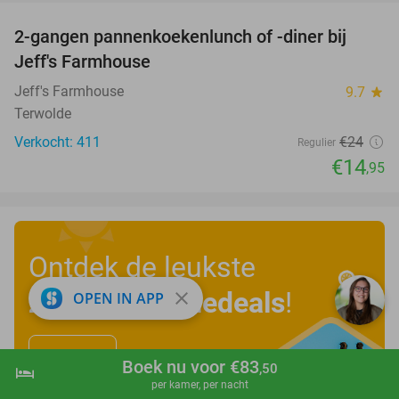
2-gangen pannenkoekenlunch of -diner bij
38%
Jeff's Farmhouse
Jeff's Farmhouse
9.7
star
Terwolde
Verkocht: 411
€24
Regulier
€14
,95
Ontdek de leukste
zomervakantiedeals
!
close
OPEN IN APP
Bekijk nu
Boek nu voor €83
,50
hotel
shopping_cart
Boek nu
navigate_next
per kamer, per nacht