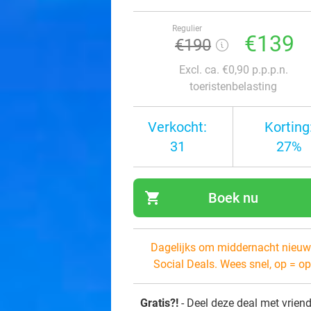
Regulier
€139
€190
Excl. ca. €0,90 p.p.p.n.
toeristenbelasting
Verkocht:
Korting
31
27%
shopping_cart
Boek nu
navi
Dagelijks om middernacht nieuw
Social Deals. Wees snel, op = op
Gratis?!
- Deel deze deal met vrien