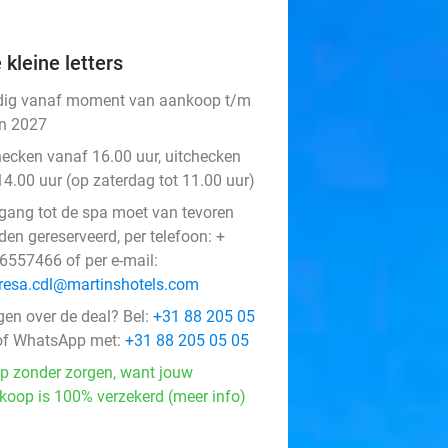
 kleine letters
dig vanaf moment van aankoop t/m
an 2027
hecken vanaf 16.00 uur, uitchecken
14.00 uur (op zaterdag tot 11.00 uur)
gang tot de spa moet van tevoren
den gereserveerd, per telefoon: +
6557466 of per e-mail:
resa.cdl@martinshotels.com
gen over de deal? Bel:
+31 88 205 05
f WhatsApp met:
+31 88 205 05 05
p zonder zorgen, want jouw
koop is 100% verzekerd (meer info)