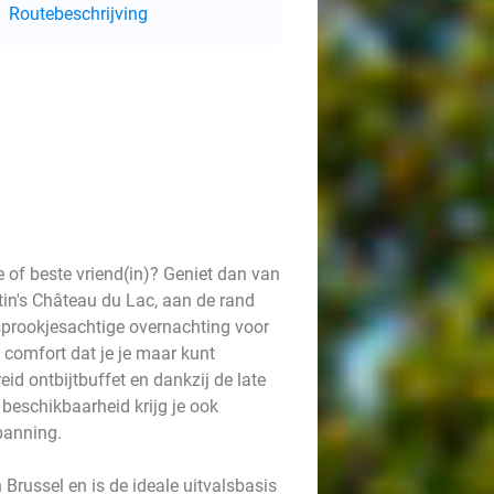
Routebeschrijving
 of beste vriend(in)? Geniet dan van
rtin's Château du Lac, aan de rand
 sprookjesachtige overnachting voor
 comfort dat je je maar kunt
id ontbijtbuffet en dankzij de late
 beschikbaarheid krijg je ook
panning.
Brussel en is de ideale uitvalsbasis