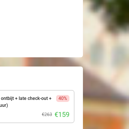
ontbijt + late check-out +
40%
uur)
€159
€263