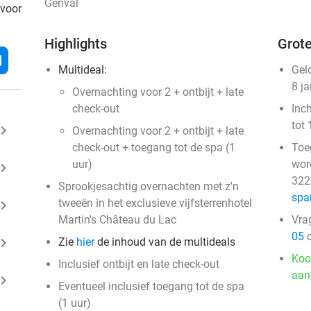
Genval
 voor
Highlights
Grote
l
Multideal:
Gel
8 j
Overnachting voor 2 + ontbijt + late
check-out
Inc
tot 
ard_arrow_right
Overnachting voor 2 + ontbijt + late
check-out + toegang tot de spa (1
Toe
uur)
wor
ard_arrow_right
322
Sprookjesachtig overnachten met z'n
spa
tweeën in het exclusieve vijfsterrenhotel
ard_arrow_right
Martin's Château du Lac
Vra
05
o
ard_arrow_right
Zie
hier
de inhoud van de multideals
Koo
Inclusief ontbijt en late check-out
aan
ard_arrow_right
Eventueel inclusief toegang tot de spa
(1 uur)