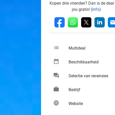
Kopen drie vrienden? Dan is de deal
jou gratis! (
info
)
whatsapp
linkedin
fb
mai
list
keybo
Multideal
date_range
keybo
Beschikbaarheid
chat
keybo
Selectie van recensies
work
keybo
Bedrijf
language
keybo
Website