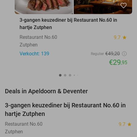
favorite_border
3-gangen keuzediner bij Restaurant No.60 in
hartje Zutphen
Restaurant No.60
9.7
star
Zutphen
Verkocht: 139
€49
,20
Regulier
€29
,95
favorite_border
Deals in Apeldoorn & Deventer
3-gangen keuzediner bij Restaurant No.60 in
39%
hartje Zutphen
Restaurant No.60
9.7
star
Zutphen