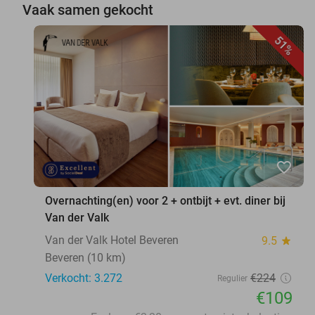
Vaak samen gekocht
51%
favorite_border
Overnachting(en) voor 2 + ontbijt + evt. diner bij
Van der Valk
Van der Valk Hotel Beveren
9.5
star
Beveren (10 km)
Verkocht: 3.272
€224
Regulier
€109