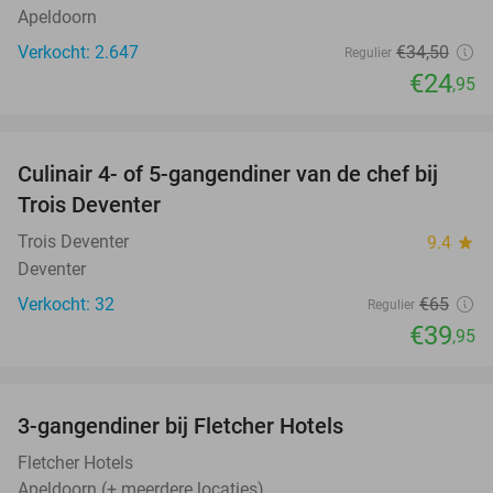
Apeldoorn
Verkocht: 2.647
€34
,50
Regulier
€24
,95
favorite_border
Culinair 4- of 5-gangendiner van de chef bij
39%
Trois Deventer
Trois Deventer
9.4
star
Deventer
Verkocht: 32
€65
Regulier
€39
,95
favorite_border
3-gangendiner bij Fletcher Hotels
42%
Fletcher Hotels
Apeldoorn (+ meerdere locaties)