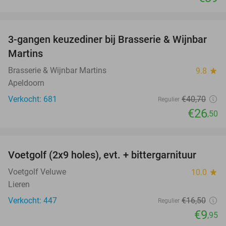
favorite_border
3-gangen keuzediner bij Brasserie & Wijnbar
35%
Martins
Brasserie & Wijnbar Martins
9.8
star
Apeldoorn
Verkocht: 681
€40
,70
Regulier
€26
,50
favorite_border
Voetgolf (2x9 holes), evt. + bittergarnituur
40%
Voetgolf Veluwe
10.0
star
Lieren
Verkocht: 447
€16
,50
Regulier
€9
,95