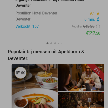
Deventer
Postillion Hotel Deventer
9.1
star
Deventer
0 min.
directions_walk
Verkocht: 167
€43
,30
Regulier
€22
,50
Populair bij mensen uit Apeldoorn &
Deventer:
39%