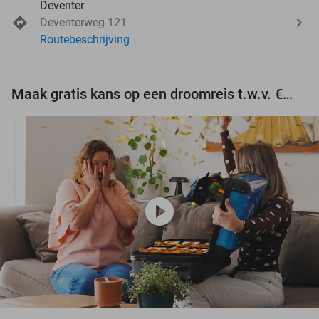
Deventer
Deventerweg 121
Routebeschrijving
Maak gratis kans op een droomreis t.w.v. €3.000!
play_circle