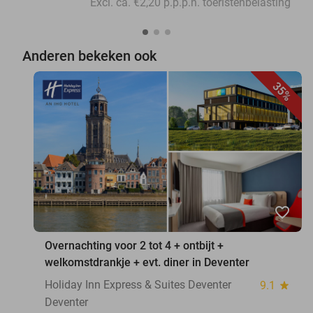
Excl. ca. €2,20 p.p.p.n. toeristenbelasting
Anderen bekeken ook
35%
favorite_border
Overnachting voor 2 tot 4 + ontbijt +
welkomstdrankje + evt. diner in Deventer
Holiday Inn Express & Suites Deventer
9.1
star
Deventer