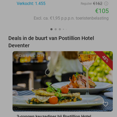
Verkocht: 1.455
€162
Regulier
€105
Excl. ca. €1,95 p.p.p.n. toeristenbelasting
Deals in de buurt van Postillion Hotel
Deventer
48%
favorite_border
3-gangen keuzediner bij Postillion Hotel