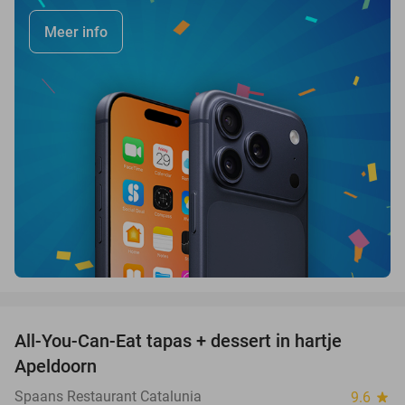
Meer info
favorite_border
All-You-Can-Eat tapas + dessert in hartje
28%
Apeldoorn
Spaans Restaurant Catalunia
9.6
star