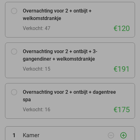
Overnachting voor 2 + ontbijt +
welkomstdrankje
€120
Verkocht: 47
Overnachting voor 2 + ontbijt + 3-
gangendiner + welkomstdrankje
€191
Verkocht: 15
Overnachting voor 2 + ontbijt + dagentree
spa
€175
Verkocht: 16
remove_circle_outline
add_circle_outline
1
Kamer