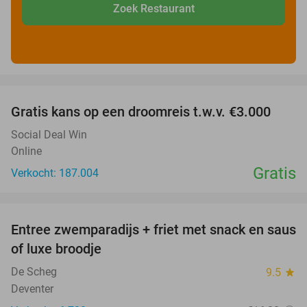
Zoek Restaurant
favorite_border
Gratis kans op een droomreis t.w.v. €3.000
Social Deal Win
Online
Gratis
Verkocht: 187.004
favorite_border
Entree zwemparadijs + friet met snack en saus
20%
of luxe broodje
De Scheg
9.5
star
Deventer