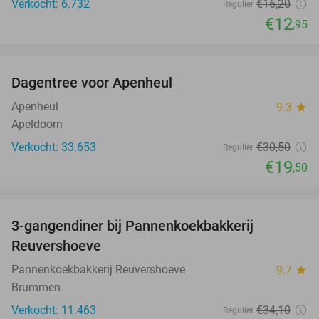
Verkocht: 6.732
€16
,20
Regulier
€12
,95
favorite_border
Dagentree voor Apenheul
36%
Apenheul
9.3
star
Apeldoorn
Verkocht: 33.653
€30
,50
Regulier
€19
,50
favorite_border
3-gangendiner bij Pannenkoekbakkerij
47%
Reuvershoeve
Pannenkoekbakkerij Reuvershoeve
9.7
star
Brummen
Verkocht: 11.463
€34
,10
Regulier