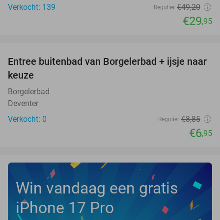
Verkocht: 139
€49
,20
Regulier
€29
,95
favorite_border
Entree buitenbad van Borgelerbad + ijsje naar
21%
NEW
keuze
TODAY
Borgelerbad
Deventer
Verkocht: 0
€8
,85
Regulier
€6
,95
Win vandaag een gratis
iPhone 17 Pro