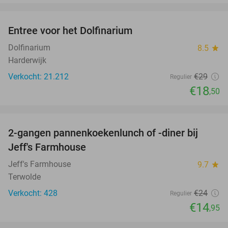
favorite_border
Entree voor het Dolfinarium
36%
Dolfinarium
8.5
star
Harderwijk
Verkocht: 21.212
€29
Regulier
€18
,50
favorite_border
2-gangen pannenkoekenlunch of -diner bij
38%
Jeff's Farmhouse
Jeff's Farmhouse
9.7
star
Terwolde
Verkocht: 428
€24
Regulier
€14
,95