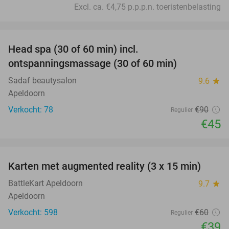
Excl. ca. €4,75 p.p.p.n. toeristenbelasting
favorite_border
Head spa (30 of 60 min) incl.
50%
ontspanningsmassage (30 of 60 min)
Sadaf beautysalon
9.6
star
Apeldoorn
Verkocht: 78
€90
Regulier
€45
favorite_border
Karten met augmented reality (3 x 15 min)
35%
BattleKart Apeldoorn
9.7
star
Apeldoorn
Verkocht: 598
€60
Regulier
€39