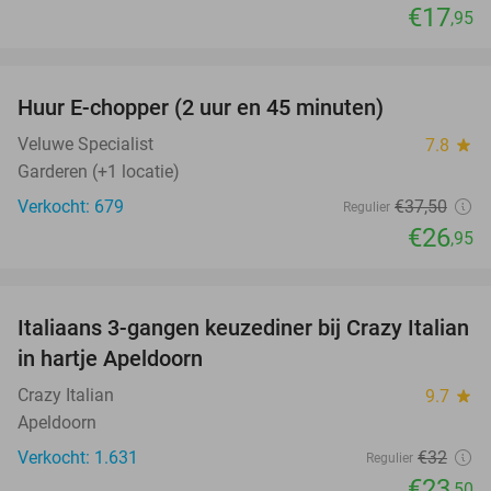
€17
,95
favorite_border
Huur E-chopper (2 uur en 45 minuten)
28%
Veluwe Specialist
7.8
star
Garderen (+1 locatie)
Verkocht: 679
€37
,50
Regulier
€26
,95
favorite_border
Italiaans 3-gangen keuzediner bij Crazy Italian
27%
in hartje Apeldoorn
Crazy Italian
9.7
star
Apeldoorn
Verkocht: 1.631
€32
Regulier
€23
,50