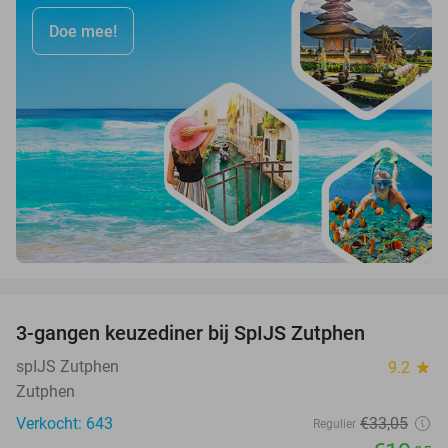
Doe mee!
favorite_border
3-gangen keuzediner bij SpIJS Zutphen
40%
spIJS Zutphen
9.2
star
Zutphen
Verkocht: 643
€33
,05
Regulier