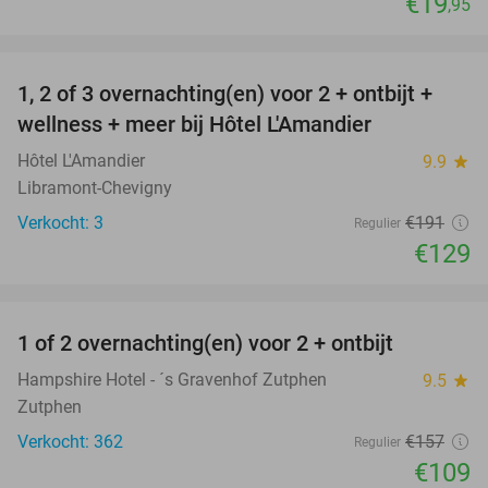
€19
,95
favorite_border
1, 2 of 3 overnachting(en) voor 2 + ontbijt +
32%
NEW
wellness + meer bij Hôtel L'Amandier
TODAY
Hôtel L'Amandier
9.9
star
Libramont-Chevigny
Verkocht: 3
€191
Regulier
€129
favorite_border
1 of 2 overnachting(en) voor 2 + ontbijt
31%
Hampshire Hotel - ´s Gravenhof Zutphen
9.5
star
Zutphen
Verkocht: 362
€157
Regulier
€109