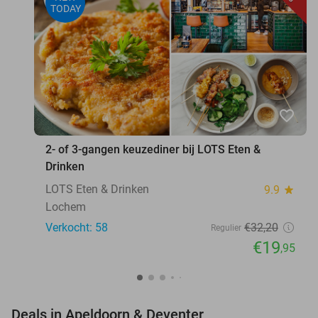
TODAY
favorite_border
2- of 3-gangen keuzediner bij LOTS Eten &
Drinken
LOTS Eten & Drinken
9.9
star
Lochem
Verkocht: 58
€32
,20
Regulier
€19
,95
favorite_border
Deals in Apeldoorn & Deventer