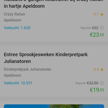
27%
in hartje Apeldoorn
Crazy Italian
9.7
star
Apeldoorn
Verkocht: 1.620
€32
Regulier
€23
,50
favorite_border
Entree Sprookjesweken Kinderpretpark
39%
Julianatoren
Kinderpretpark Julianatoren
9.4
star
Apeldoorn
Verkocht: 10.931
€32
,50
Regulier
€19
,95