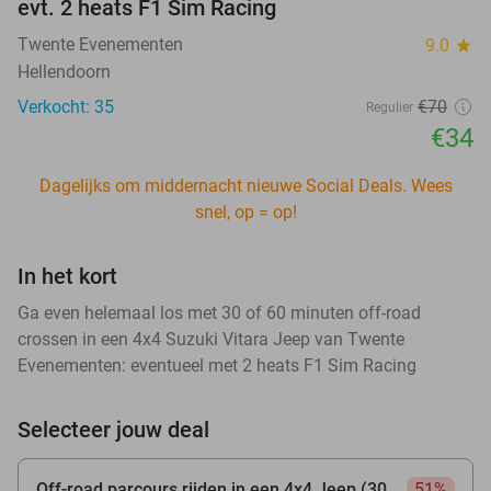
evt. 2 heats F1 Sim Racing
Twente Evenementen
9.0
star
Hellendoorn
Verkocht: 35
€70
Regulier
€34
Dagelijks om middernacht nieuwe Social Deals. Wees
snel, op = op!
In het kort
Ga even helemaal los met 30 of 60 minuten off-road
crossen in een 4x4 Suzuki Vitara Jeep van Twente
Evenementen: eventueel met 2 heats F1 Sim Racing
Selecteer jouw deal
Off-road parcours rijden in een 4x4 Jeep (30
51%