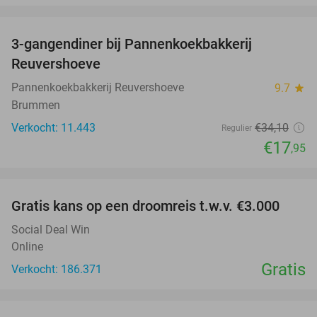
favorite_border
3-gangendiner bij Pannenkoekbakkerij
47%
Reuvershoeve
Pannenkoekbakkerij Reuvershoeve
9.7
star
Brummen
Verkocht: 11.443
€34
,10
Regulier
€17
,95
favorite_border
Gratis kans op een droomreis t.w.v. €3.000
Social Deal Win
Online
Gratis
Verkocht: 186.371
favorite_border