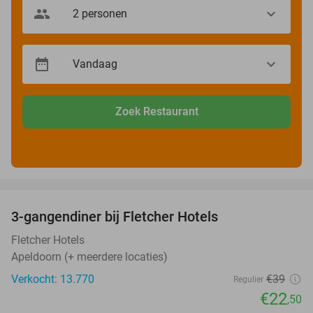
Zoek Restaurant
favorite_border
3-gangendiner bij Fletcher Hotels
42%
Fletcher Hotels
Apeldoorn (+ meerdere locaties)
Verkocht: 13.770
€39
Regulier
€22
,50