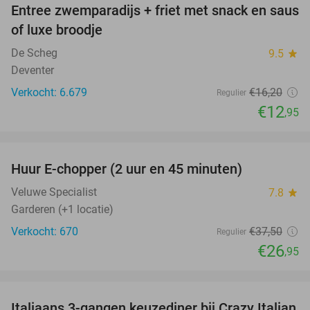
Entree zwemparadijs + friet met snack en saus
20%
of luxe broodje
De Scheg
9.5
star
Deventer
Verkocht: 6.679
€16
,20
Regulier
€12
,95
favorite_border
Huur E-chopper (2 uur en 45 minuten)
28%
Veluwe Specialist
7.8
star
Garderen (+1 locatie)
Verkocht: 670
€37
,50
Regulier
€26
,95
favorite_border
Italiaans 3-gangen keuzediner bij Crazy Italian