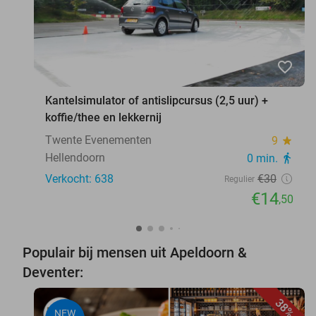
favorite_border
Kantelsimulator of antislipcursus (2,5 uur) +
koffie/thee en lekkernij
Twente Evenementen
9
star
Hellendoorn
0 min.
directions_walk
Verkocht: 638
€30
Regulier
€14
,50
Populair bij mensen uit Apeldoorn &
Deventer:
38%
NEW