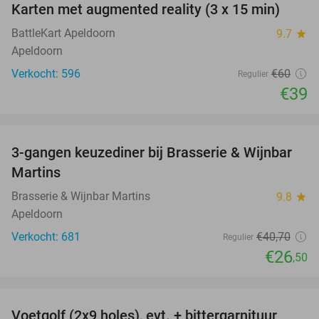
Karten met augmented reality (3 x 15 min)
35%
BattleKart Apeldoorn
9.7
star
Apeldoorn
Verkocht: 596
€60
Regulier
€39
favorite_border
3-gangen keuzediner bij Brasserie & Wijnbar
35%
Martins
Brasserie & Wijnbar Martins
9.8
star
Apeldoorn
Verkocht: 681
€40
,70
Regulier
€26
,50
favorite_border
Voetgolf (2x9 holes), evt. + bittergarnituur