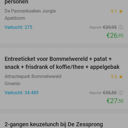
personen
De Pannenkoeken Jungle
9.1
star
Apeldoorn
Verkocht: 275
€39
,95
Regulier
€26
,95
favorite_border
Entreeticket voor Bommelwereld + patat +
23%
snack + frisdrank of koffie/thee + appelgebak
Attractiepark Bommelwereld
9.5
star
Groenlo
Verkocht: 34.489
€35
,50
Regulier
€27
,50
favorite_border
2-gangen keuzelunch bij De Zessprong
40%