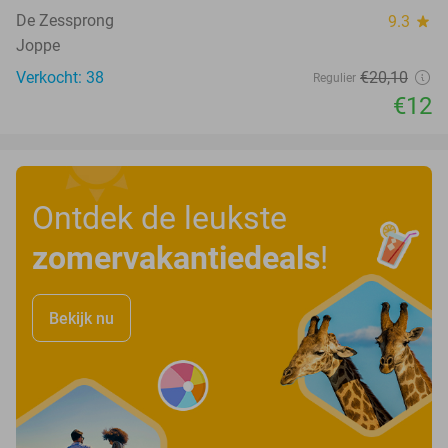
De Zessprong
9.3
star
Joppe
Verkocht: 38
€20
,10
Regulier
€12
Ontdek de leukste
zomervakantiedeals
!
Bekijk nu