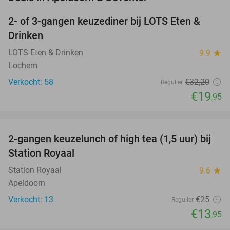
2- of 3-gangen keuzediner bij LOTS Eten &
38%
NEW
Drinken
TODAY
LOTS Eten & Drinken
9.9
star
Lochem
Verkocht: 58
€32
,20
Regulier
€19
,95
favorite_border
2-gangen keuzelunch of high tea (1,5 uur) bij
44%
NEW
Station Royaal
TODAY
Station Royaal
9.6
star
Apeldoorn
Verkocht: 13
€25
Regulier
€13
,95