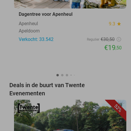
favorite_border
Dagentree voor Apenheul
Apenheul
9.3
star
Apeldoorn
Verkocht: 33.542
€30
,50
Regulier
€19
,50
Deals in de buurt van Twente
Evenementen
52%