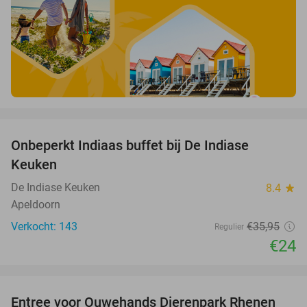
favorite_border
Onbeperkt Indiaas buffet bij De Indiase
33%
Keuken
De Indiase Keuken
8.4
star
Apeldoorn
Verkocht: 143
€35
,95
Regulier
€24
favorite_border
Entree voor Ouwehands Dierenpark Rhenen