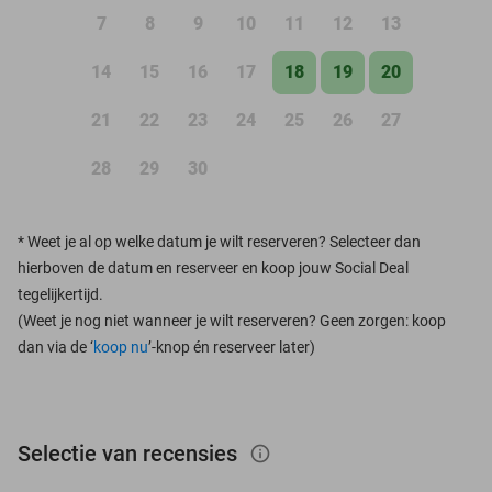
7
8
9
10
11
12
13
14
15
16
17
18
19
20
21
22
23
24
25
26
27
28
29
30
*
Weet je al op welke datum je wilt reserveren? Selecteer dan
hierboven de datum en reserveer en koop jouw Social Deal
tegelijkertijd.
(Weet je nog niet wanneer je wilt reserveren? Geen zorgen: koop
dan via de ‘
koop nu
’-knop én reserveer later)
Selectie van recensies
info_outlined