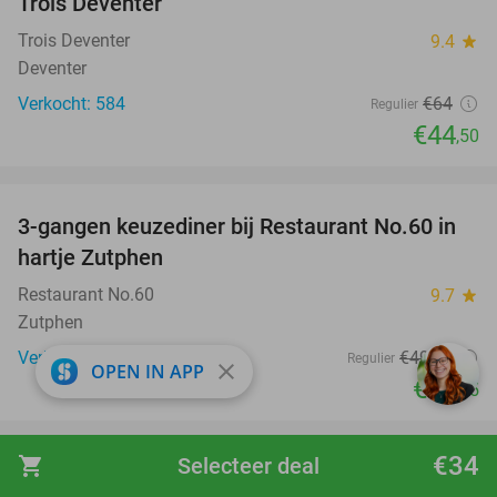
Trois Deventer
Trois Deventer
9.4
star
Deventer
Verkocht: 584
€64
Regulier
€44
,50
favorite_border
3-gangen keuzediner bij Restaurant No.60 in
39%
hartje Zutphen
Restaurant No.60
9.7
star
Zutphen
Verkocht: 139
€49
,20
Regulier
close
OPEN IN APP
€29
,95
favorite_border
€34
shopping_cart
Selecteer deal
Overnachting voor 2 + evt. ontbijt en 3-