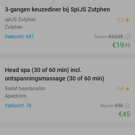
3-gangen keuzediner bij SpIJS Zutphen
40%
spIJS Zutphen
9.2
star
Zutphen
Verkocht: 641
€33
,05
Regulier
€19
,95
favorite_border
Head spa (30 of 60 min) incl.
50%
ontspanningsmassage (30 of 60 min)
Sadaf beautysalon
9.6
star
Apeldoorn
Verkocht: 78
€90
Regulier
€45
favorite_border