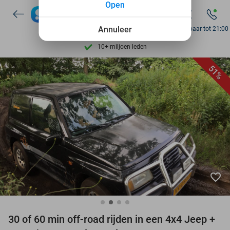
Open
7 dagen per week beschikbaar
Annuleer
Bereikbaar tot 21:00
10+ miljoen leden
9,4
op basis van
206.200 reviews
51%
Ontdek 15.000+ deals
7 dagen per week beschikbaar
10+ miljoen leden
favorite_border
30 of 60 min off-road rijden in een 4x4 Jeep +