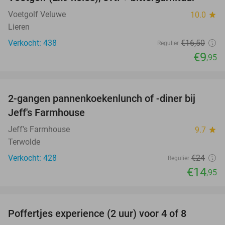
40%
Voetgolf Veluwe
10.0
star
Lieren
Verkocht: 438
€16
,50
Regulier
€9
,95
favorite_border
2-gangen pannenkoekenlunch of -diner bij
38%
Jeff's Farmhouse
Jeff's Farmhouse
9.7
star
Terwolde
Verkocht: 428
€24
Regulier
€14
,95
favorite_border
Poffertjes experience (2 uur) voor 4 of 8
33%