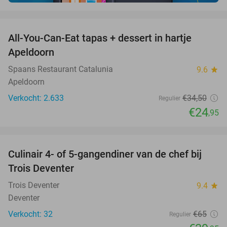
favorite_border
All-You-Can-Eat tapas + dessert in hartje
28%
Apeldoorn
Spaans Restaurant Catalunia
9.6
star
Apeldoorn
Verkocht: 2.633
€34
,50
Regulier
€24
,95
favorite_border
Culinair 4- of 5-gangendiner van de chef bij
39%
Trois Deventer
Trois Deventer
9.4
star
Deventer
Verkocht: 32
€65
Regulier