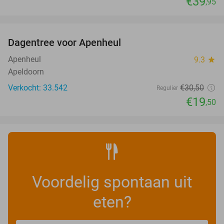
€39
,95
favorite_border
Dagentree voor Apenheul
36%
Apenheul
9.3
star
Apeldoorn
Verkocht: 33.542
€30
,50
Regulier
€19
,50
Voordelig spontaan uit
eten?