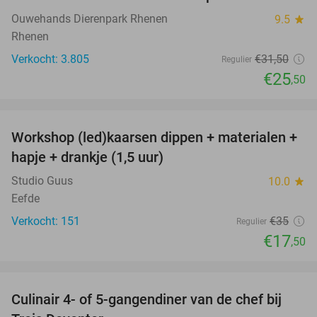
19%
Ouwehands Dierenpark Rhenen
9.5
star
Rhenen
Verkocht: 3.805
€31
,50
Regulier
€25
,50
favorite_border
Workshop (led)kaarsen dippen + materialen +
50%
hapje + drankje (1,5 uur)
Studio Guus
10.0
star
Eefde
Verkocht: 151
€35
Regulier
€17
,50
favorite_border
Culinair 4- of 5-gangendiner van de chef bij
30%