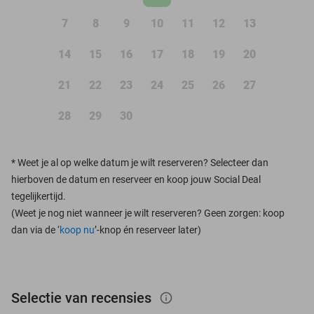
7
8
9
10
11
12
13
14
15
16
17
18
19
20
21
22
23
24
25
26
27
28
29
30
*
Weet je al op welke datum je wilt reserveren? Selecteer dan
hierboven de datum en reserveer en koop jouw Social Deal
tegelijkertijd.
(Weet je nog niet wanneer je wilt reserveren? Geen zorgen: koop
dan via de ‘
koop nu
’-knop én reserveer later)
Selectie van recensies
info_outlined