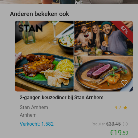
Anderen bekeken ook
42%
favorite_border
2-gangen keuzediner bij Stan Arnhem
Stan Arnhem
9.7
star
Arnhem
Verkocht: 1.582
€33
,45
Regulier
€19
,50