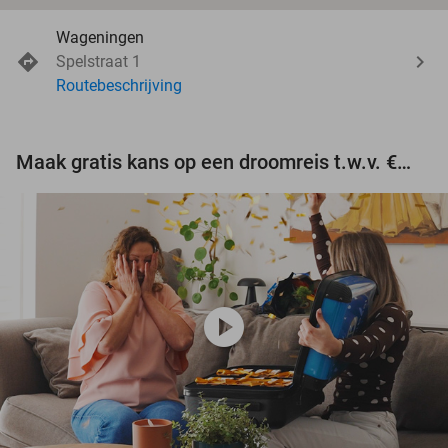
Wageningen
Spelstraat 1
Routebeschrijving
Maak gratis kans op een droomreis t.w.v. €3.000!
play_circle