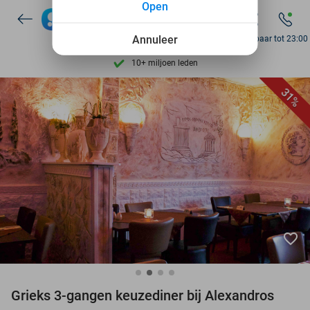
Open
7 dagen per week beschikbaar
Annuleer
10+ miljoen leden
Bereikbaar tot 23:00
9,4
op basis van
206.043 reviews
Ontdek 15.000+ deals
31%
7 dagen per week beschikbaar
10+ miljoen leden
favorite_border
Grieks 3-gangen keuzediner bij Alexandros