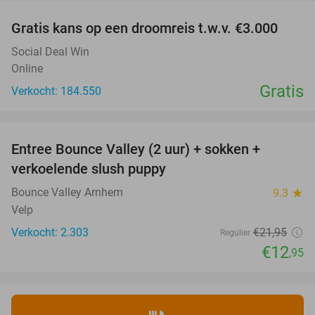
Gratis kans op een droomreis t.w.v. €3.000
Social Deal Win
Online
Gratis
Verkocht: 184.550
favorite_border
Entree Bounce Valley (2 uur) + sokken +
41%
verkoelende slush puppy
Bounce Valley Arnhem
9.3
star
Velp
Verkocht: 2.303
€21
,95
Regulier
€12
,95