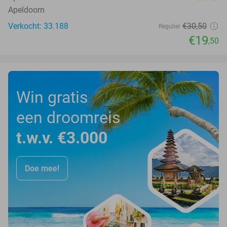
Apeldoorn
Verkocht: 33.188
€30
,50
Regulier
€19
,50
Win gratis
een droomreis
t.w.v. €3.000
Doe mee!