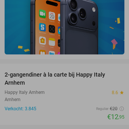
favorite_border
2-gangendiner à la carte bij Happy Italy
35%
Arnhem
Happy Italy Arnhem
8.6
star
Arnhem
Verkocht: 3.845
€20
Regulier
€12
,95
favorite_border