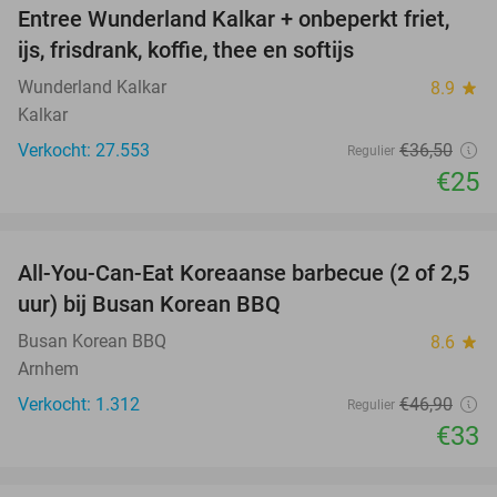
Entree Wunderland Kalkar + onbeperkt friet,
32%
ijs, frisdrank, koffie, thee en softijs
Wunderland Kalkar
8.9
star
Kalkar
Verkocht: 27.553
€36
,50
Regulier
€25
favorite_border
All-You-Can-Eat Koreaanse barbecue (2 of 2,5
30%
uur) bij Busan Korean BBQ
Busan Korean BBQ
8.6
star
Arnhem
Verkocht: 1.312
€46
,90
Regulier
€33
favorite_border