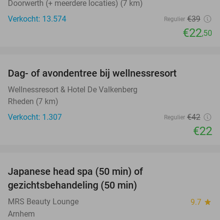
Doorwerth (+ meerdere locaties) (7 km)
Verkocht: 13.574
€39
Regulier
€22
,50
favorite_border
Dag- of avondentree bij wellnessresort
48%
Wellnessresort & Hotel De Valkenberg
Rheden (7 km)
Verkocht: 1.307
€42
Regulier
€22
favorite_border
Japanese head spa (50 min) of
49%
gezichtsbehandeling (50 min)
MRS Beauty Lounge
9.7
star
Arnhem