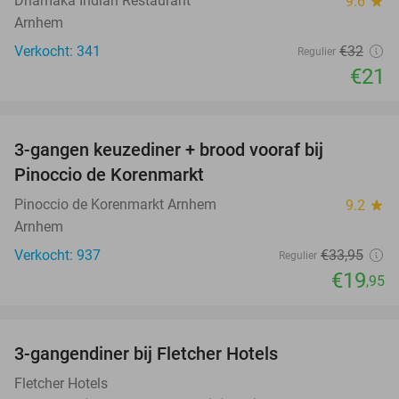
Dhamaka Indian Restaurant
9.6
star
Arnhem
Verkocht: 341
€32
Regulier
€21
favorite_border
3-gangen keuzediner + brood vooraf bij
41%
Pinoccio de Korenmarkt
Pinoccio de Korenmarkt Arnhem
9.2
star
Arnhem
Verkocht: 937
€33
,95
Regulier
€19
,95
favorite_border
3-gangendiner bij Fletcher Hotels
42%
Fletcher Hotels