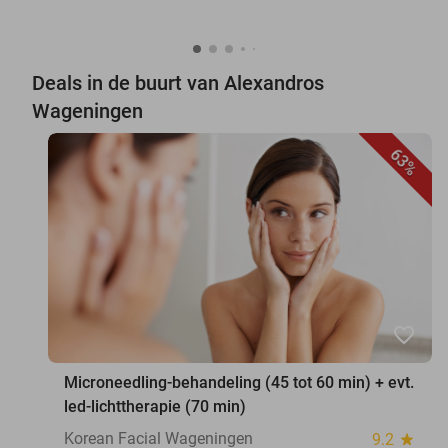
Deals in de buurt van Alexandros
Wageningen
63%
favorite_border
Microneedling-behandeling (45 tot 60 min) + evt.
led-lichttherapie (70 min)
Korean Facial Wageningen
9.2
star