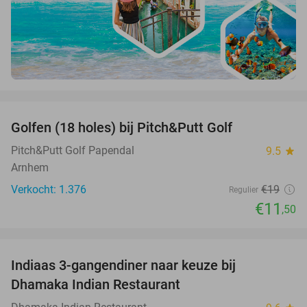
favorite_border
Golfen (18 holes) bij Pitch&Putt Golf
39%
Pitch&Putt Golf Papendal
9.5
star
Arnhem
Verkocht: 1.376
€19
Regulier
€11
,50
favorite_border
Indiaas 3-gangendiner naar keuze bij
34%
Dhamaka Indian Restaurant