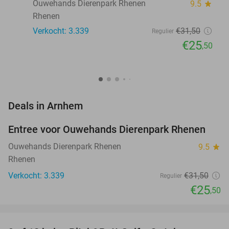
Ouwehands Dierenpark Rhenen
9.5
star
Rhenen
Verkocht: 3.339
€31
,50
Regulier
€25
,50
favorite_border
Deals in Arnhem
Entree voor Ouwehands Dierenpark Rhenen
19%
Ouwehands Dierenpark Rhenen
9.5
star
Rhenen
Verkocht: 3.339
€31
,50
Regulier
€25
,50
favorite_border