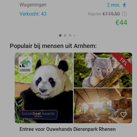
Wageningen
2 min.
directions_walk
Verkocht: 43
€119
,50
Regulier
€44
Populair bij mensen uit Arnhem:
19%
favorite_border
Entree voor Ouwehands Dierenpark Rhenen