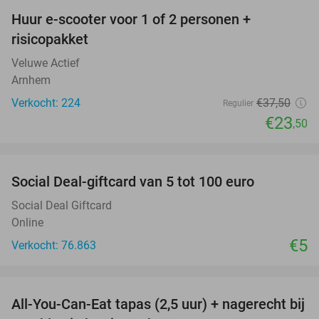
Huur e-scooter voor 1 of 2 personen +
37%
risicopakket
Veluwe Actief
Arnhem
Verkocht: 224
€37
,50
Regulier
€23
,50
favorite_border
Social Deal-giftcard van 5 tot 100 euro
Social Deal Giftcard
Online
€5
Verkocht: 76.863
favorite_border
All-You-Can-Eat tapas (2,5 uur) + nagerecht bij
34%