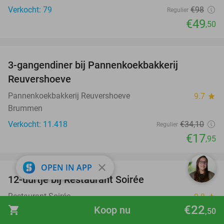
Verkocht: 79
€98
Regulier
€49
,50
favorite_border
3-gangendiner bij Pannenkoekbakkerij
47%
Reuvershoeve
Pannenkoekbakkerij Reuvershoeve
9.7
star
Brummen
Verkocht: 11.418
€34
,10
Regulier
€17
,95
favorite_border
close
OPEN IN APP
12-uurtje bij Restaurant Soirée
38%
Restaurant Soirée
9.8
star
€22
Velp
shopping_cart
Koop nu
,50