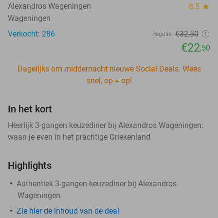
Alexandros Wageningen
8.5
star
Wageningen
Verkocht: 286
€32
,50
Regulier
€22
,50
Dagelijks om middernacht nieuwe Social Deals. Wees
snel, op = op!
In het kort
Heerlijk 3-gangen keuzediner bij Alexandros Wageningen:
waan je even in het prachtige Griekenland
Highlights
Authentiek 3-gangen keuzediner bij Alexandros
Wageningen
Zie hier de inhoud van de deal