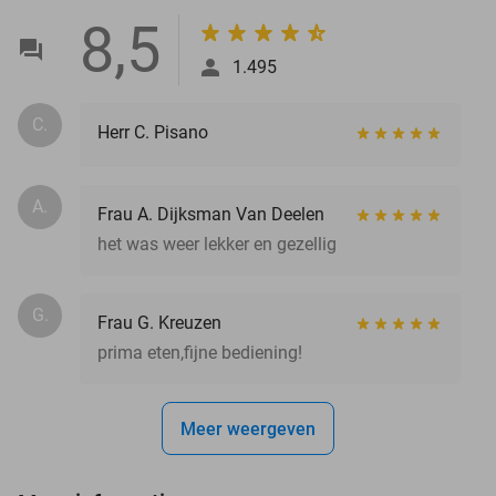
8,5
1.495
C.
Herr C. Pisano
A.
Frau A. Dijksman Van Deelen
het was weer lekker en gezellig
G.
Frau G. Kreuzen
prima eten,fijne bediening!
Meer weergeven