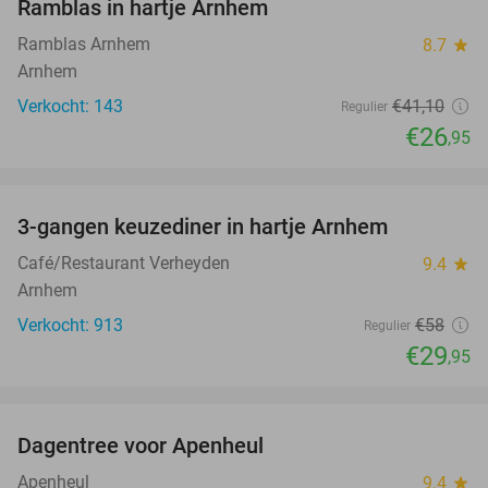
Ramblas in hartje Arnhem
Ramblas Arnhem
8.7
star
Arnhem
Verkocht: 143
€41
,10
Regulier
€26
,95
favorite_border
3-gangen keuzediner in hartje Arnhem
48%
Café/Restaurant Verheyden
9.4
star
Arnhem
Verkocht: 913
€58
Regulier
€29
,95
favorite_border
Dagentree voor Apenheul
36%
Apenheul
9.4
star