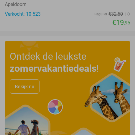
Apeldoorn
Verkocht: 10.523
€32
,50
Regulier
€19
,95
Ontdek de leukste
zomervakantiedeals
!
Bekijk nu