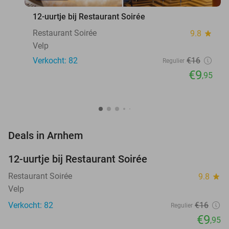
12-uurtje bij Restaurant Soirée
Restaurant Soirée
9.8
star
Velp
Verkocht: 82
€16
Regulier
€9
,95
favorite_border
Deals in Arnhem
12-uurtje bij Restaurant Soirée
38%
Restaurant Soirée
9.8
star
Velp
Verkocht: 82
€16
Regulier
€9
,95