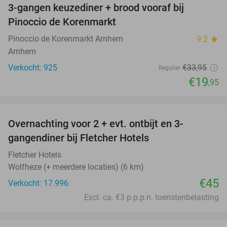
3-gangen keuzediner + brood vooraf bij
41%
Pinoccio de Korenmarkt
Pinoccio de Korenmarkt Arnhem
9.2
star
Arnhem
Verkocht: 925
€33
,95
Regulier
€19
,95
favorite_border
Overnachting voor 2 + evt. ontbijt en 3-
gangendiner bij Fletcher Hotels
Fletcher Hotels
Wolfheze (+ meerdere locaties) (6 km)
€45
Verkocht: 17.996
Excl. ca. €3 p.p.p.n. toeristenbelasting
favorite_border