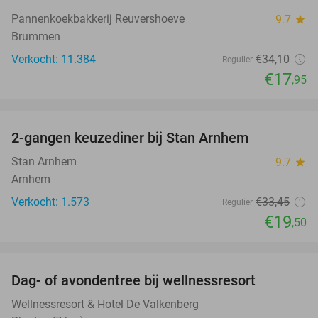
Pannenkoekbakkerij Reuvershoeve
9.7
star
Brummen
Verkocht: 11.384
€34
,10
Regulier
€17
,95
favorite_border
2-gangen keuzediner bij Stan Arnhem
42%
Stan Arnhem
9.7
star
Arnhem
Verkocht: 1.573
€33
,45
Regulier
€19
,50
favorite_border
Dag- of avondentree bij wellnessresort
48%
Wellnessresort & Hotel De Valkenberg