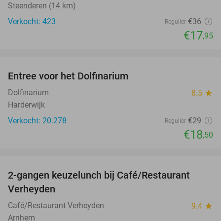
Steenderen (14 km)
Verkocht: 423
€36
Regulier
€17
,95
favorite_border
Entree voor het Dolfinarium
36%
Dolfinarium
8.5
star
Harderwijk
Verkocht: 20.278
€29
Regulier
€18
,50
favorite_border
2-gangen keuzelunch bij Café/Restaurant
46%
Verheyden
Café/Restaurant Verheyden
9.4
star
Arnhem