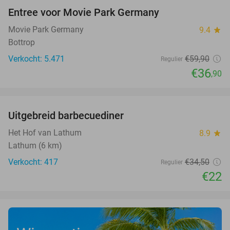
Entree voor Movie Park Germany
38%
Movie Park Germany
9.4
star
Bottrop
Verkocht: 5.471
€59
,90
Regulier
€36
,90
favorite_border
Uitgebreid barbecuediner
36%
Het Hof van Lathum
8.9
star
Lathum (6 km)
Verkocht: 417
€34
,50
Regulier
€22