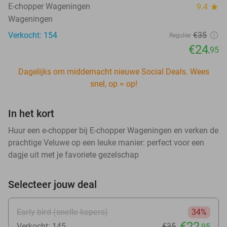
E-chopper Wageningen
9.4
star
Wageningen
Verkocht: 154
€35
Regulier
€24
,95
Dagelijks om middernacht nieuwe Social Deals. Wees
snel, op = op!
In het kort
Huur een e-chopper bij E-chopper Wageningen en verken de
prachtige Veluwe op een leuke manier: perfect voor een
dagje uit met je favoriete gezelschap
Selecteer jouw deal
Early bird (snelle kopers)
34%
€22
Verkocht: 145
€35
,95