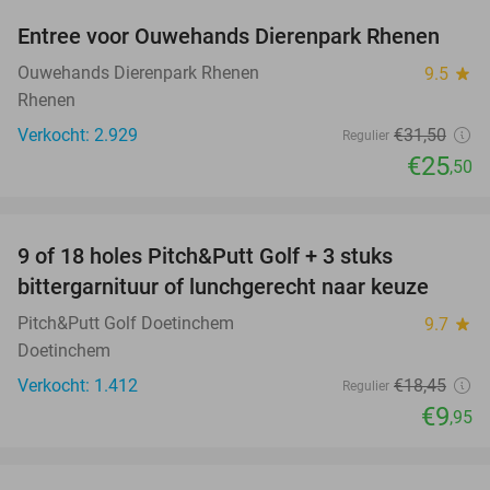
Entree voor Ouwehands Dierenpark Rhenen
19%
Ouwehands Dierenpark Rhenen
9.5
star
Rhenen
Verkocht: 2.929
€31
,50
Regulier
€25
,50
favorite_border
9 of 18 holes Pitch&Putt Golf + 3 stuks
46%
bittergarnituur of lunchgerecht naar keuze
Pitch&Putt Golf Doetinchem
9.7
star
Doetinchem
Verkocht: 1.412
€18
,45
Regulier
€9
,95
favorite_border