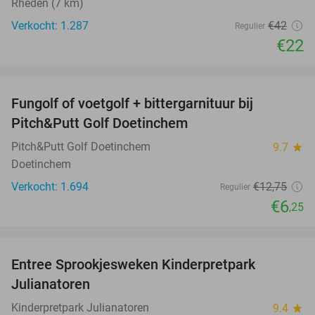
Rheden (7 km)
Verkocht: 1.287
€42
Regulier
€22
favorite_border
Fungolf of voetgolf + bittergarnituur bij
51%
Pitch&Putt Golf Doetinchem
Pitch&Putt Golf Doetinchem
9.7
star
Doetinchem
Verkocht: 1.694
€12
,75
Regulier
€6
,25
favorite_border
Entree Sprookjesweken Kinderpretpark
39%
Julianatoren
Kinderpretpark Julianatoren
9.4
star