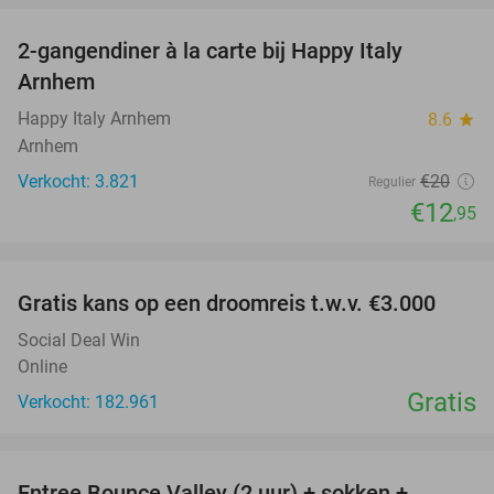
2-gangendiner à la carte bij Happy Italy
35%
Arnhem
Happy Italy Arnhem
8.6
star
Arnhem
Verkocht: 3.821
€20
Regulier
€12
,95
favorite_border
Gratis kans op een droomreis t.w.v. €3.000
Social Deal Win
Online
Gratis
Verkocht: 182.961
favorite_border
Entree Bounce Valley (2 uur) + sokken +