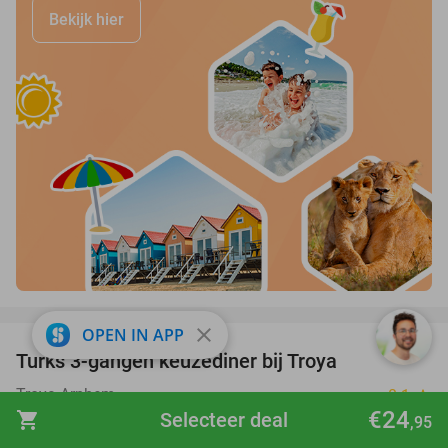
Bekijk hier
favorite_border
close
OPEN IN APP
Turks 3-gangen keuzediner bij Troya
36%
Troya Arnhem
8.1
star
€24
shopping_cart
Selecteer deal
Arnhem
,95