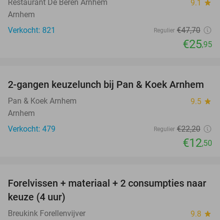
Restaurant De Beren Arnhem
9.1
star
Arnhem
Verkocht: 821
€47
,70
Regulier
€25
,95
favorite_border
2-gangen keuzelunch bij Pan & Koek Arnhem
44%
Pan & Koek Arnhem
9.5
star
Arnhem
Verkocht: 479
€22
,20
Regulier
€12
,50
favorite_border
Forelvissen + materiaal + 2 consumpties naar
50%
keuze (4 uur)
Breukink Forellenvijver
9.8
star