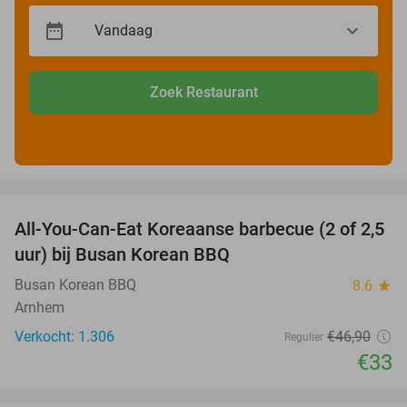
Zoek Restaurant
favorite_border
All-You-Can-Eat Koreaanse barbecue (2 of 2,5
30%
uur) bij Busan Korean BBQ
Busan Korean BBQ
8.6
star
Arnhem
Verkocht: 1.306
€46
,90
Regulier
€33
favorite_border