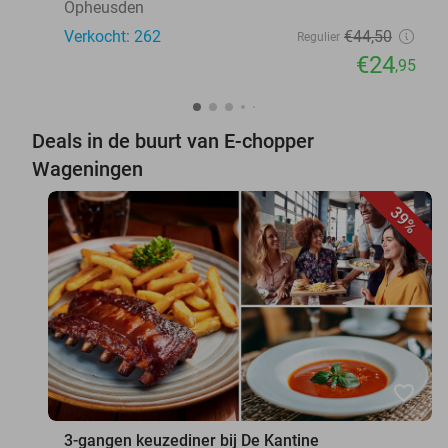
Opheusden
Verkocht: 262
€44
,50
Regulier
€24
,95
Deals in de buurt van E-chopper
Wageningen
39%
favorite_border
3-gangen keuzediner bij De Kantine