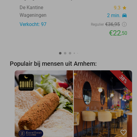
De Kantine
9.3
star
Wageningen
2 min.
directions_car
Verkocht: 97
€36
,95
Regulier
€22
,50
Populair bij mensen uit Arnhem:
38%
favorite_border