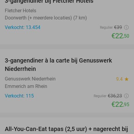
3-gangendiner bij Fletcher Hotels
42%
Fletcher Hotels
Doorwerth (+ meerdere locaties) (7 km)
Verkocht: 13.454
€39
Regulier
€22
,50
favorite_border
3-gangendiner à la carte bij Genusswerk
37%
Niederrhein
Genusswerk Niederrhein
9.4
star
Emmerich am Rhein
Verkocht: 115
€36
,23
Regulier
€22
,95
favorite_border
All-You-Can-Eat tapas (2,5 uur) + nagerecht bij
34%