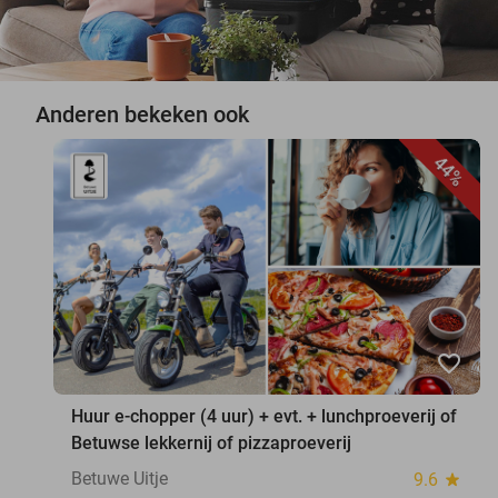
Anderen bekeken ook
44%
favorite_border
Huur e-chopper (4 uur) + evt. + lunchproeverij of
Betuwse lekkernij of pizzaproeverij
Betuwe Uitje
9.6
star