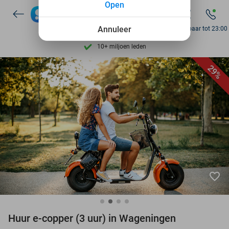
Open
7 dagen per week beschikbaar
10+ miljoen leden
Annuleer
Bereikbaar tot 23:00
9,4
op basis van
205.916 reviews
Ontdek 15.000+ deals
29%
7 dagen per week beschikbaar
10+ miljoen leden
favorite_border
Huur e-copper (3 uur) in Wageningen