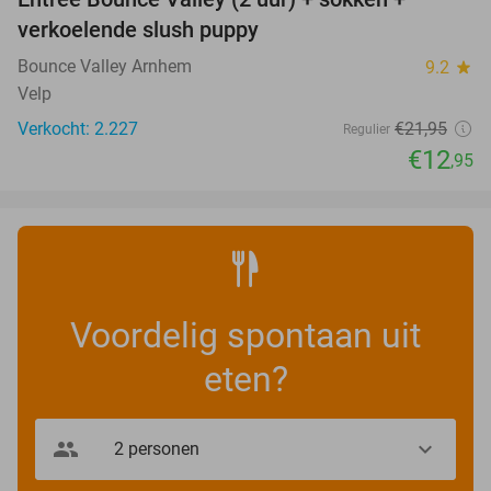
41%
verkoelende slush puppy
Bounce Valley Arnhem
9.2
star
Velp
Verkocht: 2.227
€21
,95
Regulier
€12
,95
Voordelig spontaan uit
eten?