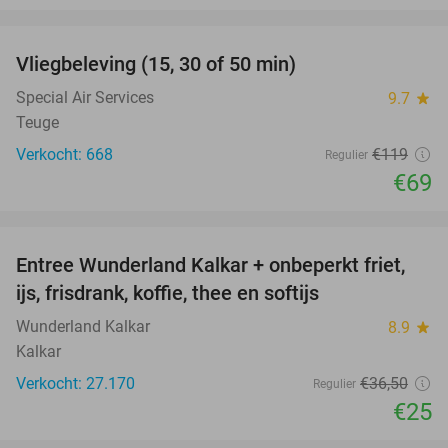
favorite_border
Vliegbeleving (15, 30 of 50 min)
42%
Special Air Services
9.7
star
Teuge
Verkocht: 668
€119
Regulier
€69
favorite_border
Entree Wunderland Kalkar + onbeperkt friet,
32%
ijs, frisdrank, koffie, thee en softijs
Wunderland Kalkar
8.9
star
Kalkar
Verkocht: 27.170
€36
,50
Regulier
€25
favorite_border