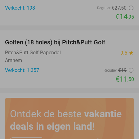
Verkocht: 198
€27
,50
Regulier
€14
,95
favorite_border
Golfen (18 holes) bij Pitch&Putt Golf
39%
Pitch&Putt Golf Papendal
9.5
star
Arnhem
Verkocht: 1.357
€19
Regulier
€11
,50
Ontdek de beste
vakantie
deals in eigen land
!