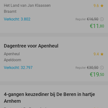
Het Land van Jan Klaassen
9.6
star
Braamt
Verkocht: 3.802
€16
,90
Regulier
€11
,80
favorite_border
Dagentree voor Apenheul
36%
Apenheul
9.4
star
Apeldoorn
Verkocht: 32.797
€30
,50
Regulier
€19
,50
favorite_border
4-gangen keuzediner bij De Beren in hartje
46%
Arnhem