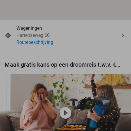
Wageningen
Hartenseweg 60
Routebeschrijving
Maak gratis kans op een droomreis t.w.v. €3.000!
play_circle