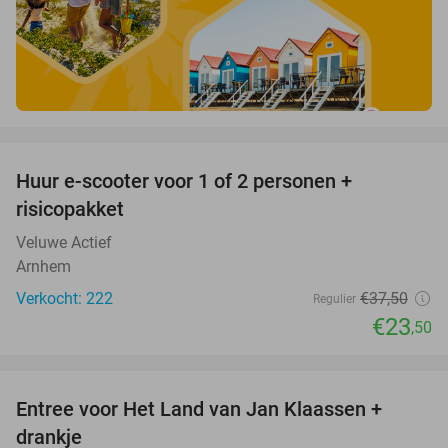
favorite_border
Huur e-scooter voor 1 of 2 personen +
37%
risicopakket
Veluwe Actief
Arnhem
Verkocht: 222
€37
,50
Regulier
€23
,50
favorite_border
Entree voor Het Land van Jan Klaassen +
30%
drankje