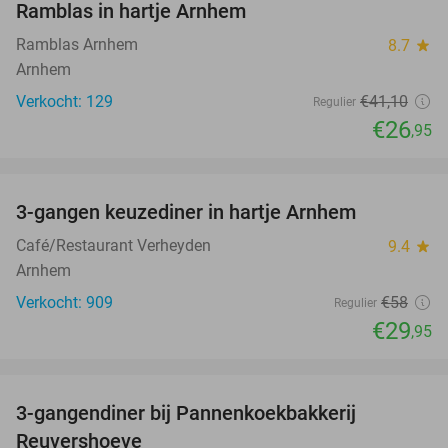
Ramblas in hartje Arnhem
Ramblas Arnhem
8.7
star
Arnhem
Verkocht: 129
€41
,10
Regulier
€26
,95
favorite_border
3-gangen keuzediner in hartje Arnhem
48%
Café/Restaurant Verheyden
9.4
star
Arnhem
Verkocht: 909
€58
Regulier
€29
,95
favorite_border
3-gangendiner bij Pannenkoekbakkerij
47%
Reuvershoeve