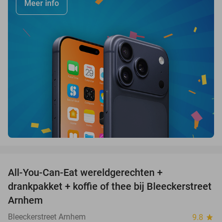
Meer info
favorite_border
All-You-Can-Eat wereldgerechten +
25%
drankpakket + koffie of thee bij Bleeckerstreet
Arnhem
Bleeckerstreet Arnhem
9.8
star