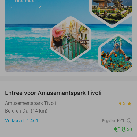
Doe mee!
favorite_border
Entree voor Amusementspark Tivoli
12%
Amusementspark Tivoli
9.5
star
Berg en Dal (14 km)
Verkocht: 1.461
€21
Regulier
€18
,50