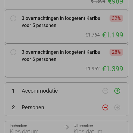
€989
€1.594
3 overnachtingen in lodgetent Karibu
32%
voor 5 personen
€1.199
€1.764
3 overnachtingen in lodgetent Karibu
28%
voor 6 personen
€1.399
€1.952
remove_circle_outline
add_circle_outline
1
Accommodatie
remove_circle_outline
add_circle_outline
2
Personen
Inchecken
Uitchecken
Kies datum
Kies datum