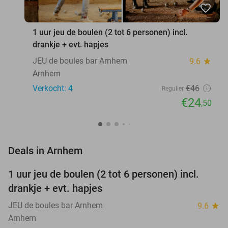
favorite_border
1 uur jeu de boulen (2 tot 6 personen) incl.
drankje + evt. hapjes
JEU de boules bar Arnhem
9.6
star
Arnhem
Verkocht: 4
€46
Regulier
€24
,50
favorite_border
Deals in Arnhem
1 uur jeu de boulen (2 tot 6 personen) incl.
47%
NEW
drankje + evt. hapjes
TODAY
JEU de boules bar Arnhem
9.6
star
Arnhem