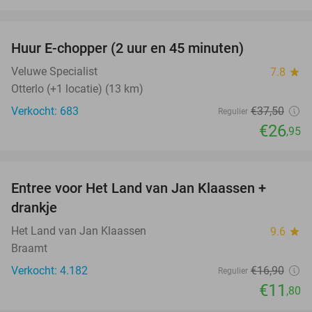
favorite_border
Huur E-chopper (2 uur en 45 minuten)
28%
Veluwe Specialist
7.8
star
Otterlo (+1 locatie) (13 km)
Verkocht: 683
€37
,50
Regulier
€26
,95
favorite_border
Entree voor Het Land van Jan Klaassen +
30%
drankje
Het Land van Jan Klaassen
9.6
star
Braamt
Verkocht: 4.182
€16
,90
Regulier
€11
,80