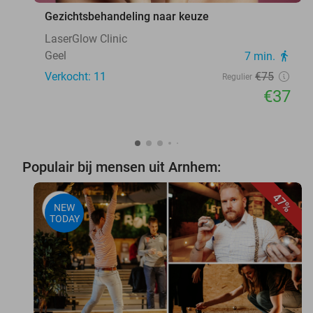
Gezichtsbehandeling naar keuze
LaserGlow Clinic
Geel
7 min.
directions_walk
Verkocht: 11
€75
Regulier
€37
Populair bij mensen uit Arnhem:
47%
NEW
TODAY