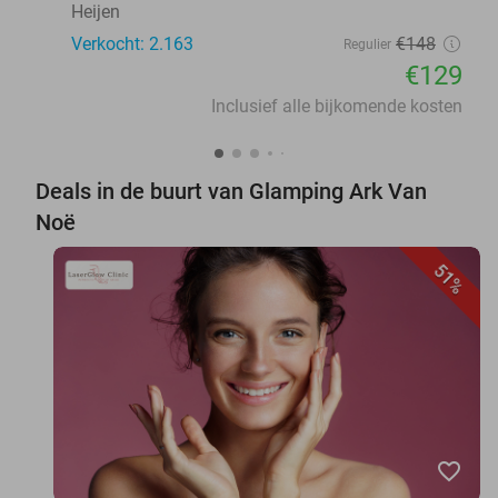
Heijen
Verkocht: 2.163
€148
Regulier
€129
Inclusief alle bijkomende kosten
Deals in de buurt van Glamping Ark Van
Noë
51%
favorite_border