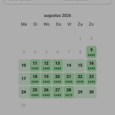
augustus 2026
Ma
Di
Wo
Do
Vr
Za
Zo
1
2
9
3
4
5
6
7
8
€449
11
12
13
16
10
14
15
€449
€449
€449
€449
18
19
20
21
22
23
17
€449
€449
€449
€449
€449
€449
25
26
27
28
24
29
30
€449
€449
€449
€479
31