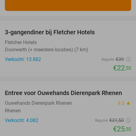
favorite_border
3-gangendiner bij Fletcher Hotels
42%
Fletcher Hotels
Doorwerth (+ meerdere locaties) (7 km)
Verkocht: 13.882
€39
Regulier
€22
,50
favorite_border
Entree voor Ouwehands Dierenpark Rhenen
19%
Ouwehands Dierenpark Rhenen
9.5
star
Rhenen
Verkocht: 4.082
€31
,50
Regulier
€25
,50