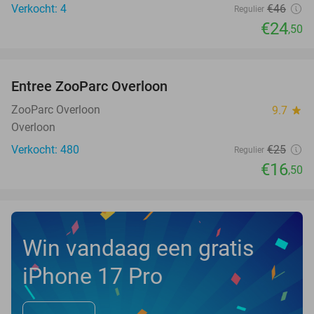
Verkocht: 4
€46
Regulier
€24
,50
favorite_border
Entree ZooParc Overloon
34%
NEW
TODAY
ZooParc Overloon
9.7
star
Overloon
Verkocht: 480
€25
Regulier
€16
,50
Win vandaag een gratis
iPhone 17 Pro