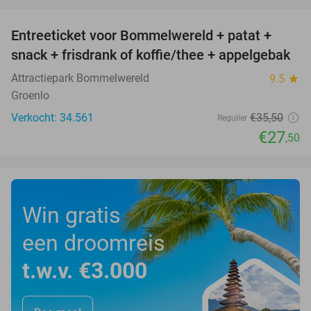
favorite_border
Entreeticket voor Bommelwereld + patat +
23%
snack + frisdrank of koffie/thee + appelgebak
Attractiepark Bommelwereld
9.5
star
Groenlo
Verkocht: 34.561
€35
,50
Regulier
€27
,50
Win gratis
een droomreis
t.w.v. €3.000