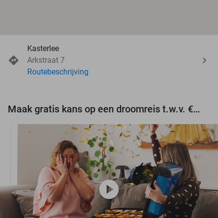
Kasterlee
Arkstraat 7
Routebeschrijving
Maak gratis kans op een droomreis t.w.v. €3.000!
play_circle