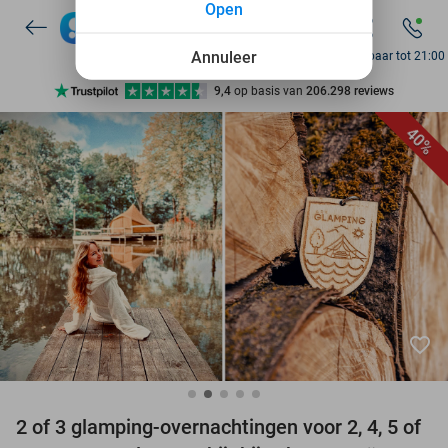
Open
7 dagen per week beschikbaar
10+ miljoen leden
Annuleer
Bereikbaar tot 21:00
9,4
op basis van
206.298 reviews
Ontdek 15.000+ deals
40%
7 dagen per week beschikbaar
10+ miljoen leden
favorite_border
2 of 3 glamping-overnachtingen voor 2, 4, 5 of