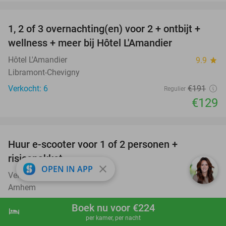
favorite_border
1, 2 of 3 overnachting(en) voor 2 + ontbijt +
32%
NEW
wellness + meer bij Hôtel L'Amandier
TODAY
Hôtel L'Amandier
9.9
star
Libramont-Chevigny
Verkocht: 6
€191
Regulier
€129
favorite_border
Huur e-scooter voor 1 of 2 personen +
37%
risicopakket
close
OPEN IN APP
Veluwe Actief
Arnhem
Verkocht: 237
€37
,50
Regulier
Boek nu voor €224
hotel
shopping_cart
Boek nu
navigate_next
€23
,50
per kamer, per nacht