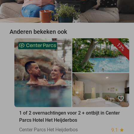
Anderen bekeken ook
13%
favorite_border
1 of 2 overnachtingen voor 2 + ontbijt in Center
Parcs Hotel Het Heijderbos
Center Parcs Het Heijderbos
9.1
star