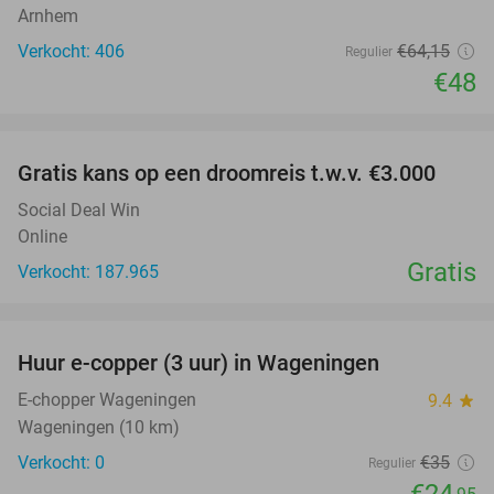
Arnhem
Verkocht: 406
€64
,15
Regulier
€48
favorite_border
Gratis kans op een droomreis t.w.v. €3.000
Social Deal Win
Online
Gratis
Verkocht: 187.965
favorite_border
Huur e-copper (3 uur) in Wageningen
29%
NEW
TODAY
E-chopper Wageningen
9.4
star
Wageningen (10 km)
Verkocht: 0
€35
Regulier
€24