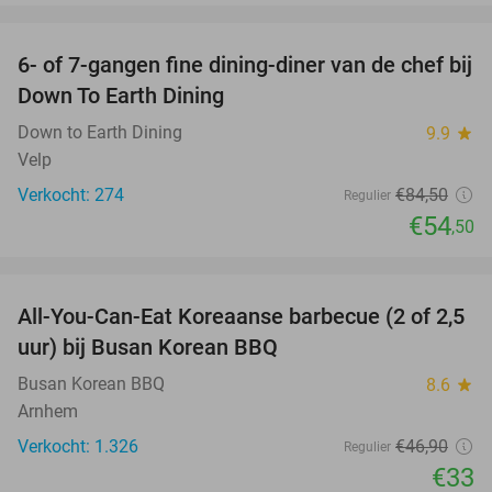
favorite_border
6- of 7-gangen fine dining-diner van de chef bij
36%
Down To Earth Dining
Down to Earth Dining
9.9
star
Velp
Verkocht: 274
€84
,50
Regulier
€54
,50
favorite_border
All-You-Can-Eat Koreaanse barbecue (2 of 2,5
30%
uur) bij Busan Korean BBQ
Busan Korean BBQ
8.6
star
Arnhem
Verkocht: 1.326
€46
,90
Regulier
€33