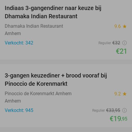
Indiaas 3-gangendiner naar keuze bij
34%
Dhamaka Indian Restaurant
Dhamaka Indian Restaurant
9.6
star
Arnhem
Verkocht: 342
€32
Regulier
€21
favorite_border
3-gangen keuzediner + brood vooraf bij
41%
Pinoccio de Korenmarkt
Pinoccio de Korenmarkt Arnhem
9.2
star
Arnhem
Verkocht: 945
€33
,95
Regulier
€19
,95
favorite_border