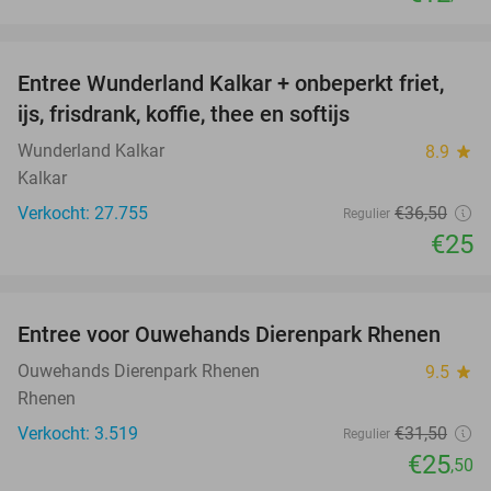
favorite_border
Entree Wunderland Kalkar + onbeperkt friet,
32%
ijs, frisdrank, koffie, thee en softijs
Wunderland Kalkar
8.9
star
Kalkar
Verkocht: 27.755
€36
,50
Regulier
€25
favorite_border
Entree voor Ouwehands Dierenpark Rhenen
19%
Ouwehands Dierenpark Rhenen
9.5
star
Rhenen
Verkocht: 3.519
€31
,50
Regulier
€25
,50