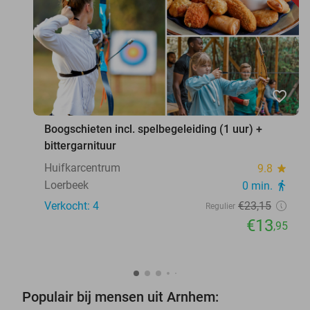
favorite_border
Boogschieten incl. spelbegeleiding (1 uur) +
bittergarnituur
Huifkarcentrum
9.8
star
Loerbeek
0 min.
directions_walk
Verkocht: 4
€23
,15
Regulier
€13
,95
Populair bij mensen uit Arnhem: