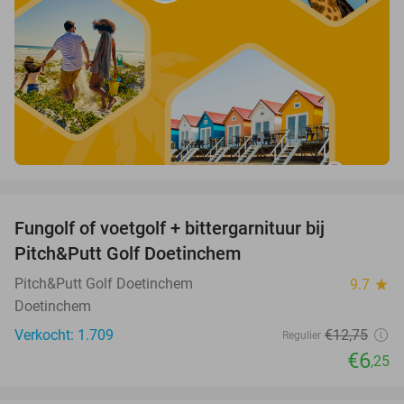
favorite_border
Fungolf of voetgolf + bittergarnituur bij
51%
Pitch&Putt Golf Doetinchem
Pitch&Putt Golf Doetinchem
9.7
star
Doetinchem
Verkocht: 1.709
€12
,75
Regulier
€6
,25
favorite_border