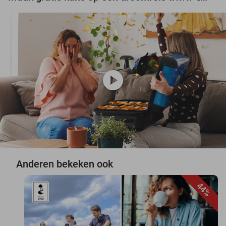
play_circle
Anderen bekeken ook
44%