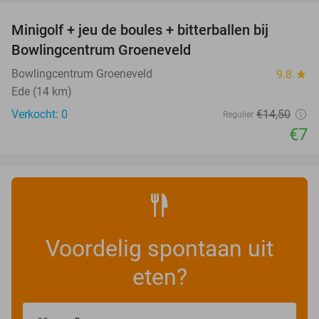
Minigolf + jeu de boules + bitterballen bij
52%
NEW
Bowlingcentrum Groeneveld
TODAY
Bowlingcentrum Groeneveld
9.8
star
Ede (14 km)
Verkocht: 0
€14
,50
Regulier
€7
Voordelig spontaan uit
eten?