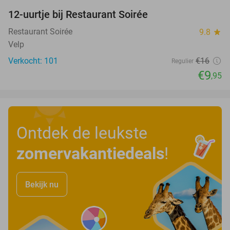
12-uurtje bij Restaurant Soirée
38%
Restaurant Soirée
9.8
star
Velp
Verkocht: 101
€16
Regulier
€9
,95
Ontdek de leukste
zomervakantiedeals
!
Bekijk nu