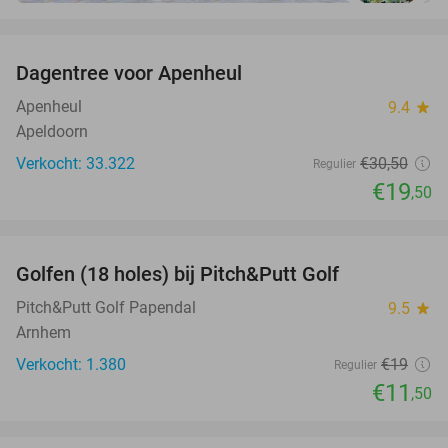
favorite_border
Dagentree voor Apenheul
36%
Apenheul
9.4
star
Apeldoorn
Verkocht: 33.322
€30
,50
Regulier
€19
,50
favorite_border
Golfen (18 holes) bij Pitch&Putt Golf
39%
Pitch&Putt Golf Papendal
9.5
star
Arnhem
Verkocht: 1.380
€19
Regulier
€11
,50
favorite_border