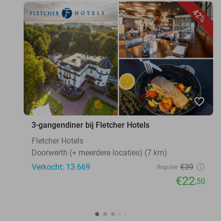
42%
favorite_border
3-gangendiner bij Fletcher Hotels
Fletcher Hotels
Doorwerth (+ meerdere locaties) (7 km)
Verkocht: 13.669
€39
Regulier
€22
,50