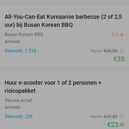
favorite_border
All-You-Can-Eat Koreaanse barbecue (2 of 2,5
30%
uur) bij Busan Korean BBQ
Busan Korean BBQ
8.6
star
Arnhem
Verkocht: 1.316
€46
,90
Regulier
€33
favorite_border
Huur e-scooter voor 1 of 2 personen +
37%
risicopakket
Veluwe Actief
Arnhem
Verkocht: 226
€37
,50
Regulier
€23
,50