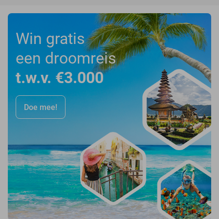
Win gratis
een droomreis
t.w.v. €3.000
Doe mee!