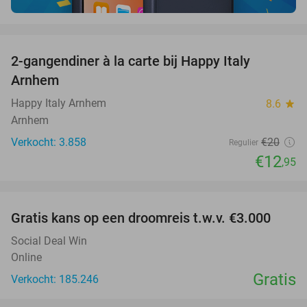
favorite_border
2-gangendiner à la carte bij Happy Italy
35%
Arnhem
Happy Italy Arnhem
8.6
star
Arnhem
Verkocht: 3.858
€20
Regulier
€12
,95
favorite_border
Gratis kans op een droomreis t.w.v. €3.000
Social Deal Win
Online
Gratis
Verkocht: 185.246
favorite_border