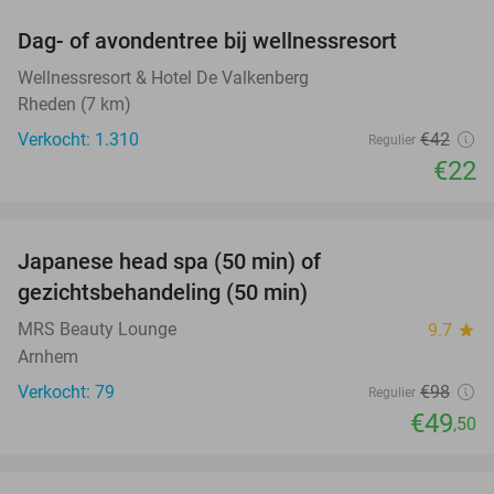
Dag- of avondentree bij wellnessresort
48%
Wellnessresort & Hotel De Valkenberg
Rheden (7 km)
Verkocht: 1.310
€42
Regulier
€22
favorite_border
Japanese head spa (50 min) of
49%
gezichtsbehandeling (50 min)
MRS Beauty Lounge
9.7
star
Arnhem
Verkocht: 79
€98
Regulier
€49
,50
favorite_border