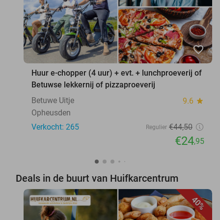
favorite_border
Huur e-chopper (4 uur) + evt. + lunchproeverij of
Betuwse lekkernij of pizzaproeverij
Betuwe Uitje
9.6
star
Opheusden
Verkocht: 265
€44
,50
Regulier
€24
,95
Deals in de buurt van Huifkarcentrum
40%