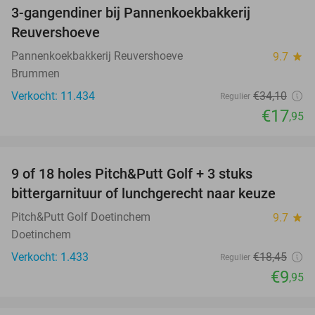
3-gangendiner bij Pannenkoekbakkerij
47%
Reuvershoeve
Pannenkoekbakkerij Reuvershoeve
9.7
star
Brummen
Verkocht: 11.434
€34
,10
Regulier
€17
,95
favorite_border
9 of 18 holes Pitch&Putt Golf + 3 stuks
46%
bittergarnituur of lunchgerecht naar keuze
Pitch&Putt Golf Doetinchem
9.7
star
Doetinchem
Verkocht: 1.433
€18
,45
Regulier
€9
,95
favorite_border