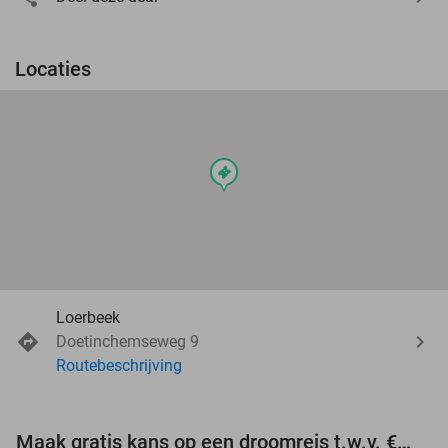
Locaties
events
Loerbeek
Doetinchemseweg 9
Routebeschrijving
Maak gratis kans op een droomreis t.w.v. €3.000!