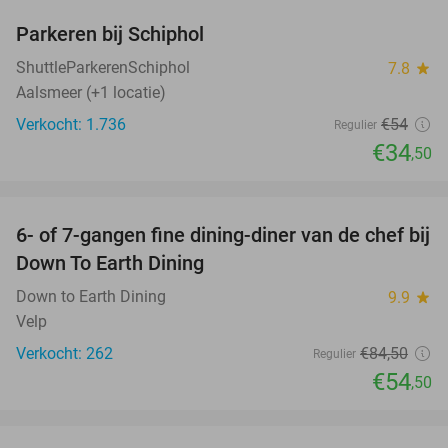
Parkeren bij Schiphol
36%
ShuttleParkerenSchiphol
7.8
star
Aalsmeer (+1 locatie)
Verkocht: 1.736
€54
Regulier
€34
,50
favorite_border
6- of 7-gangen fine dining-diner van de chef bij
36%
Down To Earth Dining
Down to Earth Dining
9.9
star
Velp
Verkocht: 262
€84
,50
Regulier
€54
,50
favorite_border