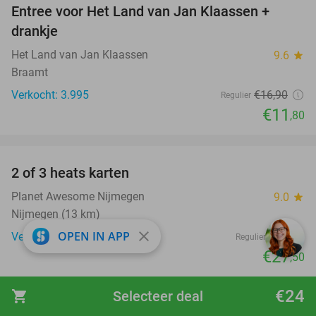
Entree voor Het Land van Jan Klaassen +
30%
drankje
Het Land van Jan Klaassen
9.6
star
Braamt
Verkocht: 3.995
€16
,90
Regulier
€11
,80
favorite_border
2 of 3 heats karten
29%
Planet Awesome Nijmegen
9.0
star
Nijmegen (13 km)
close
OPEN IN APP
Verkocht: 1.754
€39
Regulier
€27
,50
favorite_border
€24
shopping_cart
Selecteer deal
Overnachting voor 2 + evt. ontbijt en 3-