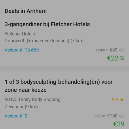
favorite_border
Deals in Arnhem
3-gangendiner bij Fletcher Hotels
42%
Fletcher Hotels
Doorwerth (+ meerdere locaties) (7 km)
Verkocht: 13.669
€39
Regulier
€22
,50
favorite_border
1 of 3 bodysculpting-behandeling(en) voor
71%
NEW
zone naar keuze
TODAY
N.O.A. Trinity Body Shaping
8.8
star
Zevenaar (9 km)
Verkocht: 0
€100
Regulier
€29