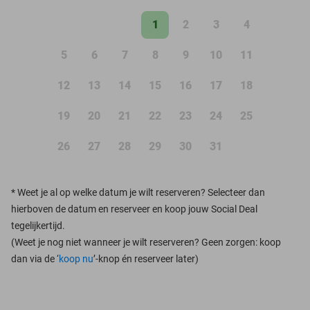
1
2
3
4
5
6
7
8
9
10
11
12
13
14
15
16
17
18
19
20
21
22
23
24
25
26
27
28
29
30
31
*
Weet je al op welke datum je wilt reserveren? Selecteer dan
hierboven de datum en reserveer en koop jouw Social Deal
tegelijkertijd.
(Weet je nog niet wanneer je wilt reserveren? Geen zorgen: koop
dan via de ‘
koop nu
’-knop én reserveer later)