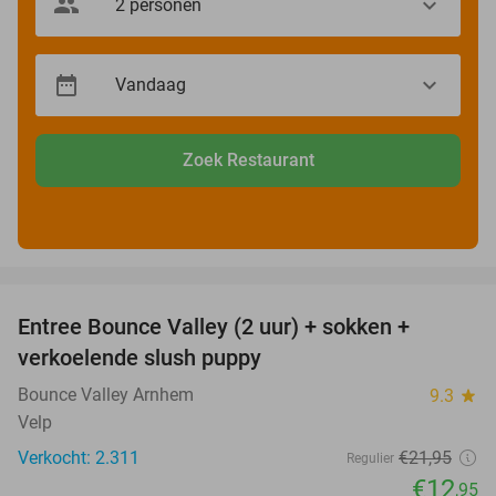
Zoek Restaurant
favorite_border
Entree Bounce Valley (2 uur) + sokken +
41%
verkoelende slush puppy
Bounce Valley Arnhem
9.3
star
Velp
Verkocht: 2.311
€21
,95
Regulier
€12
,95