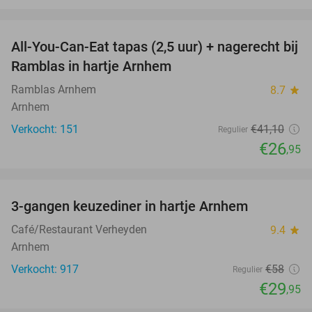
favorite_border
All-You-Can-Eat tapas (2,5 uur) + nagerecht bij
34%
Ramblas in hartje Arnhem
Ramblas Arnhem
8.7
star
Arnhem
Verkocht: 151
€41
,10
Regulier
€26
,95
favorite_border
3-gangen keuzediner in hartje Arnhem
48%
Café/Restaurant Verheyden
9.4
star
Arnhem
Verkocht: 917
€58
Regulier
€29
,95