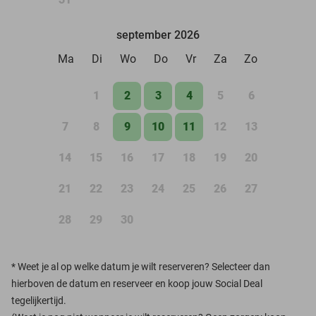
september 2026
Ma
Di
Wo
Do
Vr
Za
Zo
1
2
3
4
5
6
7
8
9
10
11
12
13
14
15
16
17
18
19
20
21
22
23
24
25
26
27
28
29
30
*
Weet je al op welke datum je wilt reserveren? Selecteer dan
hierboven de datum en reserveer en koop jouw Social Deal
tegelijkertijd.