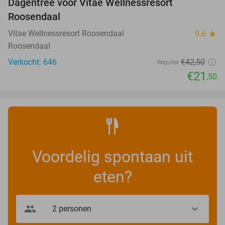
Dagentree voor Vitae Wellnessresort
49%
Roosendaal
Vitae Wellnessresort Roosendaal
9.6
star
Roosendaal
Verkocht: 646
€42
,50
Regulier
€21
,50
Voordelig spontaan uit
eten?