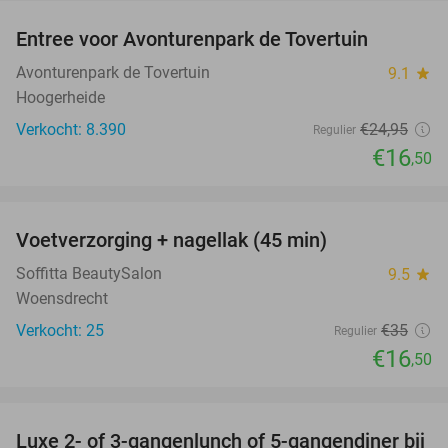
Entree voor Avonturenpark de Tovertuin
34%
Avonturenpark de Tovertuin
9.1
star
Hoogerheide
Verkocht: 8.390
€24
,95
Regulier
€16
,50
favorite_border
Voetverzorging + nagellak (45 min)
53%
Soffitta BeautySalon
9.5
star
Woensdrecht
Verkocht: 25
€35
Regulier
€16
,50
favorite_border
Luxe 2- of 3-gangenlunch of 5-gangendiner bij