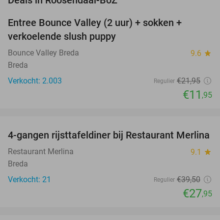
Deals in Roosendaal-BoZ
Entree Bounce Valley (2 uur) + sokken +
46%
verkoelende slush puppy
Bounce Valley Breda
9.6
star
Breda
Verkocht: 2.003
€21
,95
Regulier
€11
,95
favorite_border
4-gangen rijsttafeldiner bij Restaurant Merlina
29%
NEW
TODAY
Restaurant Merlina
9.1
star
Breda
Verkocht: 21
€39
,50
Regulier
€27
,95