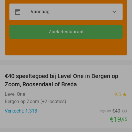
Zoek Restaurant
favorite_border
€40 speeltegoed bij Level One in Bergen op
50%
Zoom, Roosendaal of Breda
Level One
9.5
star
Bergen op Zoom (+2 locaties)
Verkocht: 1.318
€40
Regulier
€19
,95
favorite_border