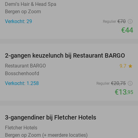
Demi's Hair & Head Spa
Bergen op Zoom
Verkocht: 29
€70
Regulier
€44
favorite_border
2-gangen keuzelunch bij Restaurant BARGO
33%
Restaurant BARGO
9.7
star
Bosschenhoofd
Verkocht: 1.258
€20
,75
Regulier
€13
,95
favorite_border
3-gangendiner bij Fletcher Hotels
42%
Fletcher Hotels
Bergen op Zoom (+ meerdere locaties)