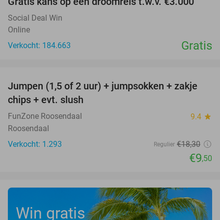
Gratis kans op een droomreis t.w.v. €3.000
Social Deal Win
Online
Gratis
Verkocht: 184.663
favorite_border
Jumpen (1,5 of 2 uur) + jumpsokken + zakje
48%
chips + evt. slush
FunZone Roosendaal
9.4
star
Roosendaal
Verkocht: 1.293
€18
,30
Regulier
€9
,50
Win gratis