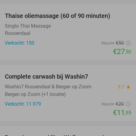
favorite_border
Thaise oliemassage (60 of 90 minuten)
45%
SOLD
OUT
Singto Thai Massage
Roosendaal
Verkocht: 150
€50
Regulier
€27
,50
favorite_border
Complete carwash bij Washin7
40%
Washin7 Roosendaal & Bergen op Zoom
9.7
star
Bergen op Zoom (+1 locatie)
Verkocht: 11.979
€20
Regulier
€11
,95
favorite_border