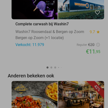
favorite_border
Complete carwash bij Washin7
Washin7 Roosendaal & Bergen op Zoom
9.7
star
Bergen op Zoom (+1 locatie)
Verkocht: 11.979
€20
Regulier
€11
,95
Anderen bekeken ook
42%