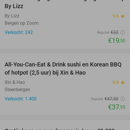
39%
By Lizz
By Lizz
9.6
star
Bergen op Zoom
Verkocht: 242
€32
Regulier
€19
,50
favorite_border
All-You-Can-Eat & Drink sushi en Korean BBQ
20%
of hotpot (2,5 uur) bij Xin & Hao
Xin & Hao
8.8
star
Steenbergen
Verkocht: 1.400
€47
,50
Regulier
€37
,95
favorite_border