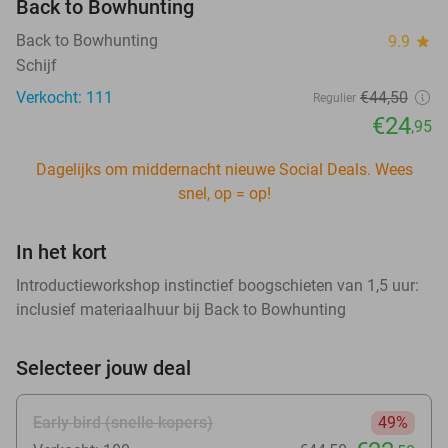
Back to Bowhunting
Back to Bowhunting
9.9
star
Schijf
Verkocht: 111
€44
,50
Regulier
€24
,95
Dagelijks om middernacht nieuwe Social Deals. Wees
snel, op = op!
In het kort
Introductieworkshop instinctief boogschieten van 1,5 uur:
inclusief materiaalhuur bij Back to Bowhunting
Selecteer jouw deal
Early bird (snelle kopers)
49%