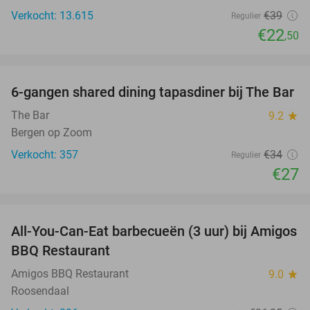
Verkocht: 13.615
€39
Regulier
€22
,50
favorite_border
6-gangen shared dining tapasdiner bij The Bar
21%
The Bar
9.2
star
Bergen op Zoom
Verkocht: 357
€34
Regulier
€27
favorite_border
All-You-Can-Eat barbecueën (3 uur) bij Amigos
26%
BBQ Restaurant
Amigos BBQ Restaurant
9.0
star
Roosendaal