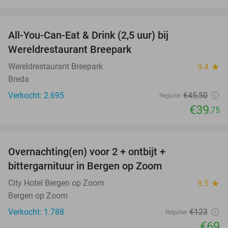
favorite_border
All-You-Can-Eat & Drink (2,5 uur) bij
13%
Wereldrestaurant Breepark
Wereldrestaurant Breepark
9.4
star
Breda
Verkocht: 2.695
€45
,50
Regulier
€39
,75
favorite_border
Overnachting(en) voor 2 + ontbijt +
44%
bittergarnituur in Bergen op Zoom
City Hotel Bergen op Zoom
9.5
star
Bergen op Zoom
Verkocht: 1.788
€123
Regulier
€69