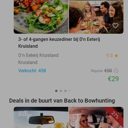
favorite_border
3- of 4-gangen keuzediner bij D'n Eeterij
Kruisland
D'n Eeterij Kruisland
9.5
star
Kruisland
Verkocht: 458
€50
Regulier
€29
Deals in de buurt van Back to Bowhunting
27%