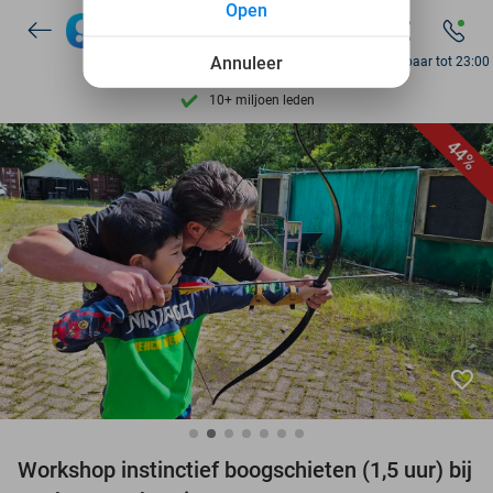
Open
7 dagen per week beschikbaar
Annuleer
Bereikbaar tot 23:00
10+ miljoen leden
9,4
op basis van
206.057 reviews
Ontdek 15.000+ deals
44%
7 dagen per week beschikbaar
10+ miljoen leden
favorite_border
Workshop instinctief boogschieten (1,5 uur) bij