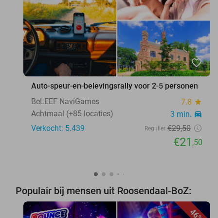
favorite_border
Auto-speur-en-belevingsrally voor 2-5 personen
BeLEEF NaviGames
7.8
star
Achtmaal (+85 locaties)
3 min.
directions_car
Verkocht: 5.439
€29
,50
Regulier
€21
,50
Populair bij mensen uit Roosendaal-BoZ:
46%