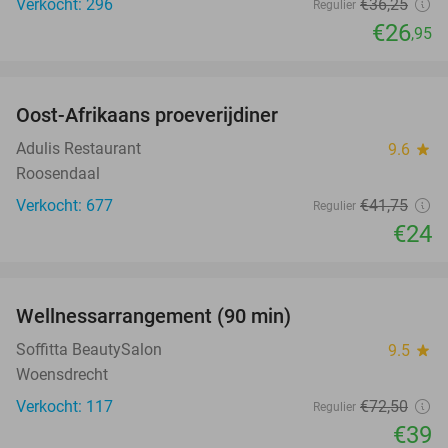
Verkocht: 296
€36
,25
Regulier
€26
,95
favorite_border
Oost-Afrikaans proeverijdiner
43%
Adulis Restaurant
9.6
star
Roosendaal
Verkocht: 677
€41
,75
Regulier
€24
favorite_border
Wellnessarrangement (90 min)
46%
Soffitta BeautySalon
9.5
star
Woensdrecht
Verkocht: 117
€72
,50
Regulier
€39