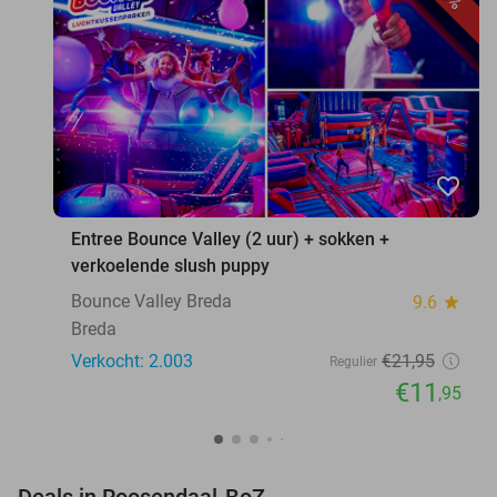
favorite_border
Entree Bounce Valley (2 uur) + sokken +
verkoelende slush puppy
Bounce Valley Breda
9.6
star
Breda
Verkocht: 2.003
€21
,95
Regulier
€11
,95
favorite_border