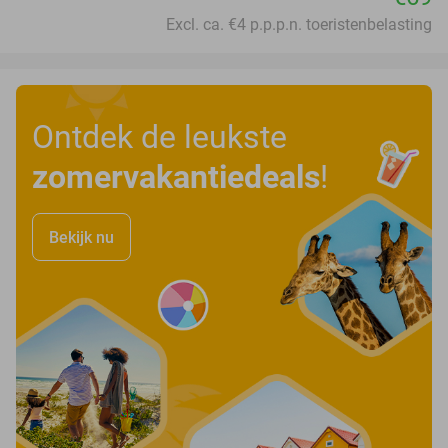
Excl. ca. €4 p.p.p.n. toeristenbelasting
Ontdek de leukste
zomervakantiedeals
!
Bekijk nu