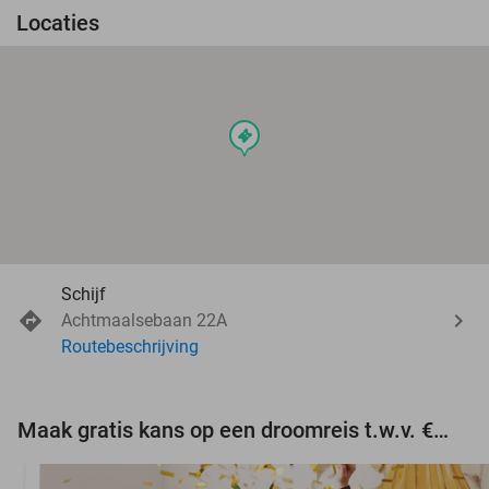
Locaties
events
Schijf
Achtmaalsebaan 22A
Routebeschrijving
Maak gratis kans op een droomreis t.w.v. €3.000!