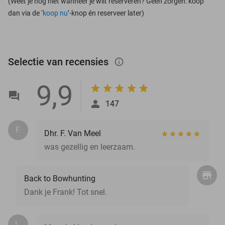
(Weet je nog niet wanneer je wilt reserveren? Geen zorgen: koop
dan via de ‘
koop nu
’-knop én reserveer later)
Selectie van recensies
info_outlined
9,9
147
F.
Dhr. F. Van Meel
was gezellig en leerzaam.
Back to Bowhunting
Dank je Frank! Tot snel.
L.