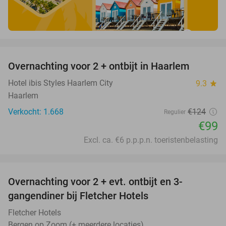
favorite_border
Overnachting voor 2 + ontbijt in Haarlem
20%
Hotel ibis Styles Haarlem City
9.3
star
Haarlem
Verkocht: 1.668
€124
Regulier
€99
Excl. ca. €6 p.p.p.n. toeristenbelasting
favorite_border
Overnachting voor 2 + evt. ontbijt en 3-
gangendiner bij Fletcher Hotels
Fletcher Hotels
Bergen op Zoom (+ meerdere locaties)