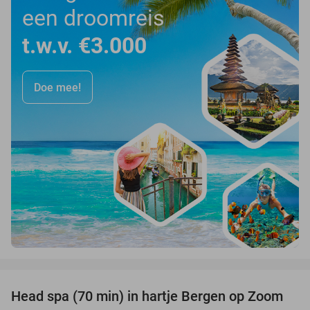
een droomreis
t.w.v. €3.000
Doe mee!
favorite_border
Head spa (70 min) in hartje Bergen op Zoom
37%