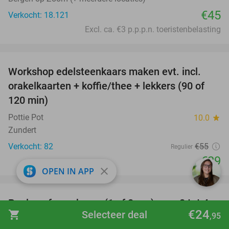
€45
Verkocht: 18.121
Excl. ca. €3 p.p.p.n. toeristenbelasting
favorite_border
Workshop edelsteenkaars maken evt. incl.
47%
orakelkaarten + koffie/thee + lekkers (90 of
120 min)
Pottie Pot
10.0
star
Zundert
Verkocht: 82
€55
Regulier
€29
close
OPEN IN APP
favorite_border
Poolen of snookeren (1 of 2 uur) voor 2 tot 4
39%
€24
shopping_cart
Selecteer deal
,95
pers. + bittergarnituur