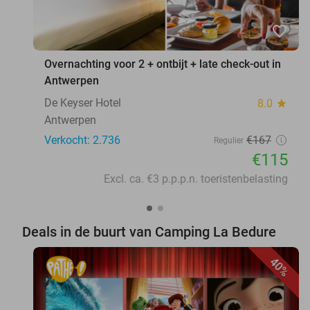
favorite_border
Overnachting voor 2 + ontbijt + late check-out in
Antwerpen
De Keyser Hotel
8.0
star
Antwerpen
Verkocht: 2.736
€167
Regulier
€115
Excl. ca. €3 p.p.p.n. toeristenbelasting
Deals in de buurt van Camping La Bedure
40%