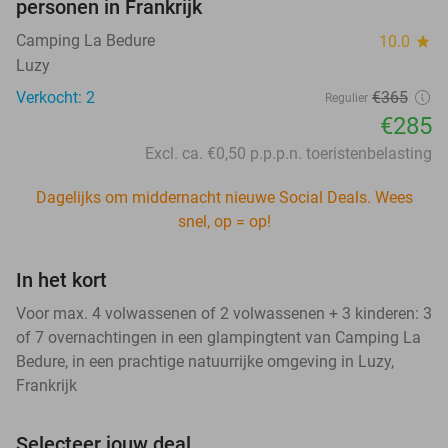
personen in Frankrijk
Camping La Bedure
10.0
star
Luzy
Verkocht: 2
€365
Regulier
€285
Excl. ca. €0,50 p.p.p.n. toeristenbelasting
Dagelijks om middernacht nieuwe Social Deals. Wees
snel, op = op!
In het kort
Voor max. 4 volwassenen of 2 volwassenen + 3 kinderen: 3
of 7 overnachtingen in een glampingtent van Camping La
Bedure, in een prachtige natuurrijke omgeving in Luzy,
Frankrijk
Selecteer jouw deal