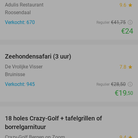
Adulis Restaurant
9.6
star
Roosendaal
Verkocht: 670
€41
,75
Regulier
€24
favorite_border
Zeehondensafari (3 uur)
32%
De Vrolijke Visser
7.8
star
Bruinisse
Verkocht: 945
€28
,50
Regulier
€19
,50
favorite_border
18 holes Crazy-Golf + tafelgrillen of
33%
borrelgarnituur
Crazy-Golf Bergen op Zoom
9.4
star