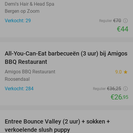
Demi's Hair & Head Spa
Bergen op Zoom
Verkocht: 29
€70
Regulier
€44
favorite_border
All-You-Can-Eat barbecueën (3 uur) bij Amigos
26%
BBQ Restaurant
Amigos BBQ Restaurant
9.0
star
Roosendaal
Verkocht: 284
€36
,25
Regulier
€26
,95
favorite_border
Entree Bounce Valley (2 uur) + sokken +
46%
verkoelende slush puppy