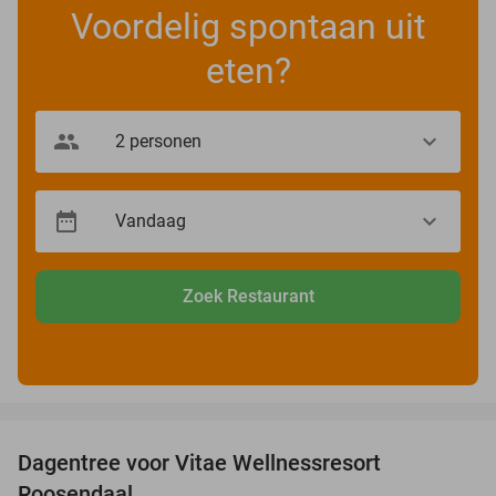
Voordelig spontaan uit
eten?
Zoek Restaurant
favorite_border
Dagentree voor Vitae Wellnessresort
49%
Roosendaal