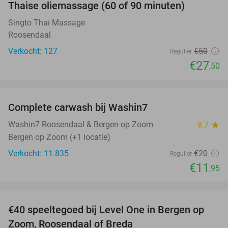
Thaise oliemassage (60 of 90 minuten)
45%
Singto Thai Massage
Roosendaal
Verkocht: 127
€50
Regulier
€27
,50
favorite_border
Complete carwash bij Washin7
40%
Washin7 Roosendaal & Bergen op Zoom
9.7
star
Bergen op Zoom (+1 locatie)
Verkocht: 11.835
€20
Regulier
€11
,95
favorite_border
€40 speeltegoed bij Level One in Bergen op
50%
Zoom, Roosendaal of Breda