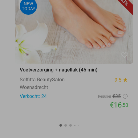
53%
NEW
TODAY
favorite_border
Voetverzorging + nagellak (45 min)
Soffitta BeautySalon
9.5
star
Woensdrecht
Verkocht: 24
€35
Regulier
€16
,50