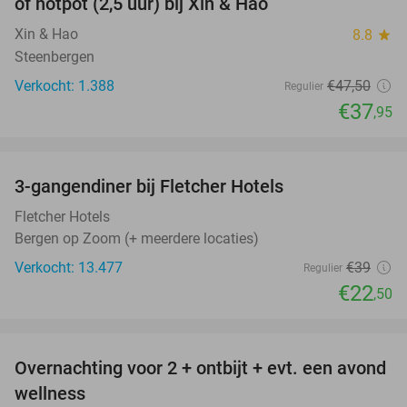
of hotpot (2,5 uur) bij Xin & Hao
Xin & Hao
8.8
star
Steenbergen
Verkocht: 1.388
€47
,50
Regulier
€37
,95
favorite_border
3-gangendiner bij Fletcher Hotels
42%
Fletcher Hotels
Bergen op Zoom (+ meerdere locaties)
Verkocht: 13.477
€39
Regulier
€22
,50
favorite_border
Overnachting voor 2 + ontbijt + evt. een avond
21%
wellness