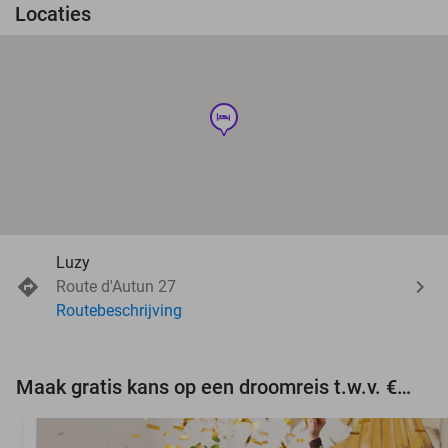
Locaties
hotel
Luzy
Route d'Autun 27
Routebeschrijving
Maak gratis kans op een droomreis t.w.v. €3.000!