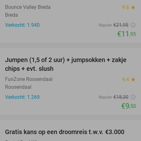
Bounce Valley Breda
9.6
star
Breda
Verkocht: 1.940
€21
,95
Regulier
€11
,95
favorite_border
Jumpen (1,5 of 2 uur) + jumpsokken + zakje
48%
chips + evt. slush
FunZone Roosendaal
9.4
star
Roosendaal
Verkocht: 1.269
€18
,30
Regulier
€9
,50
favorite_border
Gratis kans op een droomreis t.w.v. €3.000