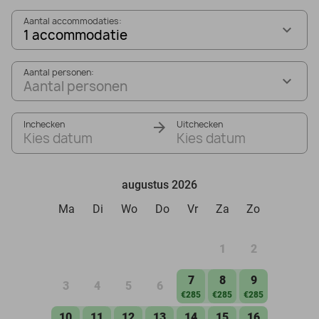
Aantal accommodaties:
1 accommodatie
Aantal personen:
Aantal personen
Inchecken
Uitchecken
Kies datum
Kies datum
augustus 2026
Ma
Di
Wo
Do
Vr
Za
Zo
1
2
7
8
9
3
4
5
6
€285
€285
€285
10
11
12
13
14
15
16