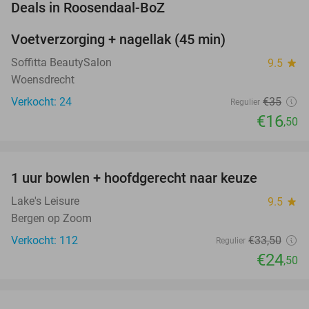
favorite_border
Deals in Roosendaal-BoZ
Voetverzorging + nagellak (45 min)
53%
NEW
TODAY
Soffitta BeautySalon
9.5
star
Woensdrecht
Verkocht: 24
€35
Regulier
€16
,50
favorite_border
1 uur bowlen + hoofdgerecht naar keuze
27%
Lake's Leisure
9.5
star
Bergen op Zoom
Verkocht: 112
€33
,50
Regulier
€24
,50
favorite_border