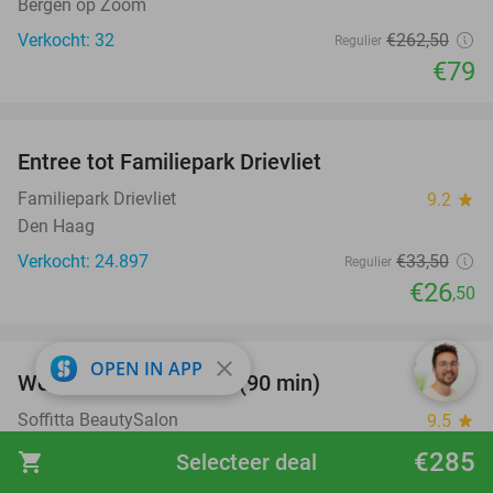
Bergen op Zoom
Verkocht: 32
€262
,50
Regulier
€79
favorite_border
Entree tot Familiepark Drievliet
21%
Familiepark Drievliet
9.2
star
Den Haag
Verkocht: 24.897
€33
,50
Regulier
€26
,50
favorite_border
close
OPEN IN APP
Wellnessarrangement (90 min)
46%
Soffitta BeautySalon
9.5
star
Woensdrecht
€285
shopping_cart
Selecteer deal
Verkocht: 117
€72
,50
Regulier