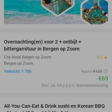
favorite_border
Overnachting(en) voor 2 + ontbijt +
44%
bittergarnituur in Bergen op Zoom
City Hotel Bergen op Zoom
9.5
star
Bergen op Zoom
Verkocht: 1.786
€123
Regulier
€69
Excl. ca. €4 p.p.p.n. toeristenbelasting
favorite_border
All-You-Can-Eat & Drink sushi en Korean BBQ
20%