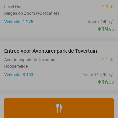
Level One
9.5
star
Bergen op Zoom (+2 locaties)
Verkocht: 1.275
€40
Regulier
€19
,95
favorite_border
Entree voor Avonturenpark de Tovertuin
34%
Avonturenpark de Tovertuin
9.1
star
Hoogerheide
Verkocht: 8.163
€24
,95
Regulier
€16
,50