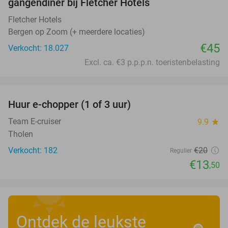
gangendiner bij Fletcher Hotels
Fletcher Hotels
Bergen op Zoom (+ meerdere locaties)
€45
Verkocht: 18.027
Excl. ca. €3 p.p.p.n. toeristenbelasting
favorite_border
Huur e-chopper (1 of 3 uur)
33%
Team E-cruiser
9.9
star
Tholen
Verkocht: 182
€20
Regulier
€13
,50
Ontdek de leukste