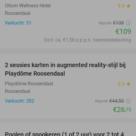
Otium Wellness Hotel
9.5
star
Roosendaal
Verkocht: 31
€138
Regulier
€109
Excl. ca. €1,58 p.p.p.n. toeristenbelasting
favorite_border
2 sessies karten in augmented reality-stijl bij
40%
Playdôme Roosendaal
Playdôme Roosendaal
9.5
star
Roosendaal
Verkocht: 282
€44
,50
Regulier
€26
,75
favorite_border
Poolen of snookeren (1 of 2 uur) voor 2 tot 4