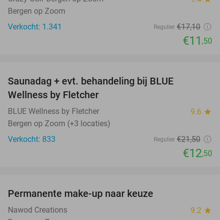
Bergen op Zoom
Verkocht: 1.341
€17
,10
Regulier
€11
,50
favorite_border
Saunadag + evt. behandeling bij BLUE
42%
Wellness by Fletcher
BLUE Wellness by Fletcher
9.6
star
Bergen op Zoom (+3 locaties)
Verkocht: 833
€21
,50
Regulier
€12
,50
favorite_border
Permanente make-up naar keuze
70%
Nawod Creations
9.2
star