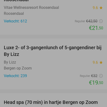
Vitae Wellnessresort Roosendaal
9.6
star
Roosendaal
Verkocht: 612
€42
,50
Regulier
€21
,50
favorite_border
Luxe 2- of 3-gangenlunch of 5-gangendiner bij
39%
By Lizz
By Lizz
9.6
star
Bergen op Zoom
Verkocht: 239
€32
Regulier
€19
,50
favorite_border
Head spa (70 min) in hartje Bergen op Zoom
37%