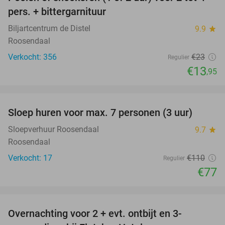
39%
pers. + bittergarnituur
Biljartcentrum de Distel
9.9
star
Roosendaal
Verkocht: 356
€23
Regulier
€13
,95
favorite_border
Sloep huren voor max. 7 personen (3 uur)
30%
Sloepverhuur Roosendaal
9.7
star
Roosendaal
Verkocht: 17
€110
Regulier
€77
favorite_border
Overnachting voor 2 + evt. ontbijt en 3-