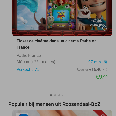
favorite_border
Ticket de cinéma dans un cinéma Pathé en
France
Pathé France
Mâcon (+76 locaties)
97 min.
directions_car
Verkocht: 75
€16
,40
Regulier
€9
,90
Populair bij mensen uit Roosendaal-BoZ: