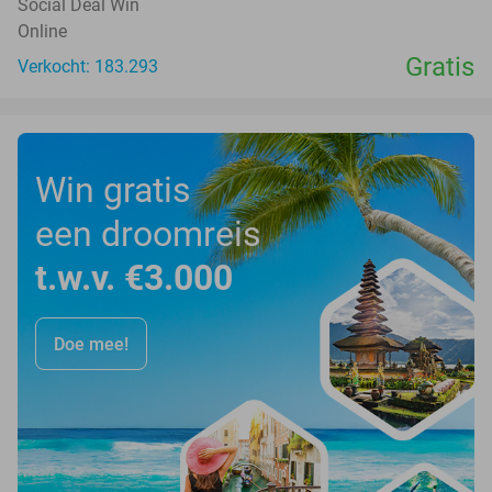
Social Deal Win
Online
Gratis
Verkocht: 183.293
Win gratis
een droomreis
t.w.v. €3.000
Doe mee!