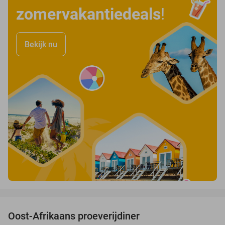
zomervakantiedeals
!
Bekijk nu
favorite_border
Oost-Afrikaans proeverijdiner
43%