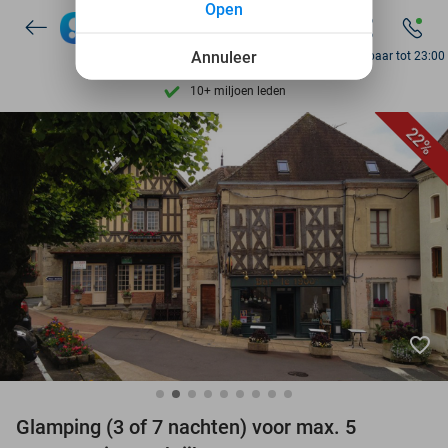
Open
7 dagen per week beschikbaar
Annuleer
Bereikbaar tot 23:00
10+ miljoen leden
9,4
op basis van
205.945 reviews
Ontdek 15.000+ deals
22%
7 dagen per week beschikbaar
10+ miljoen leden
favorite_border
Glamping (3 of 7 nachten) voor max. 5