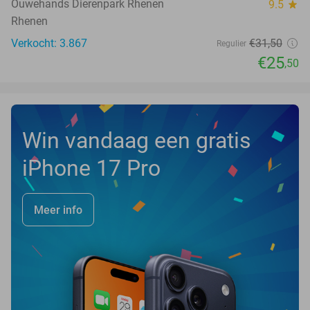
Ouwehands Dierenpark Rhenen
9.5
star
Rhenen
Verkocht: 3.867
€31
,50
Regulier
€25
,50
Win vandaag een gratis
iPhone 17 Pro
Meer info