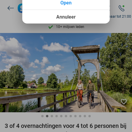
Open
7 dagen per week beschikbaar
10+ miljoen leden
Annuleer
Bereikbaar tot 21:00
9,4
op basis van
206.226 reviews
Ontdek 15.000+ deals
7 dagen per week beschikbaar
10+ miljoen leden
favorite_border
3 of 4 overnachtingen voor 4 tot 6 personen bij