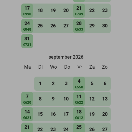
17
21
18
19
20
22
23
€990
€749
24
28
25
26
27
29
30
€848
€633
31
€731
september 2026
Ma
Di
Wo
Do
Vr
Za
Zo
4
1
2
3
5
6
€550
7
11
8
9
10
12
13
€620
€622
14
18
15
16
17
19
20
€621
€612
21
25
22
23
24
26
27