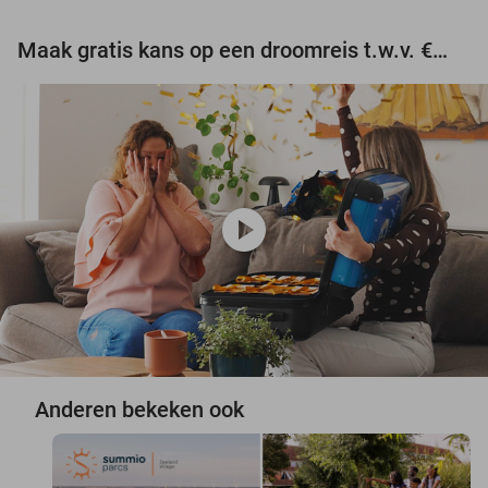
Maak gratis kans op een droomreis t.w.v. €3.000!
play_circle
Anderen bekeken ook