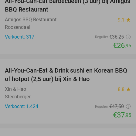
All-You-Can-Eat barbecueën (3 uur) bij Amigos
26%
BBQ Restaurant
Amigos BBQ Restaurant
9.1
star
Roosendaal
Verkocht: 317
€36
,25
Regulier
€26
,95
favorite_border
All-You-Can-Eat & Drink sushi en Korean BBQ
20%
of hotpot (2,5 uur) bij Xin & Hao
Xin & Hao
8.8
star
Steenbergen
Verkocht: 1.424
€47
,50
Regulier
€37
,95
favorite_border