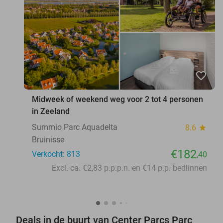
favorite_border
Midweek of weekend weg voor 2 tot 4 personen
in Zeeland
Summio Parc Aquadelta
8.6
star
Bruinisse
€182
Verkocht: 813
,40
Excl. ca. €2,83 p.p.p.n. en €14 p.p. bedlinnen
Deals in de buurt van Center Parcs Parc