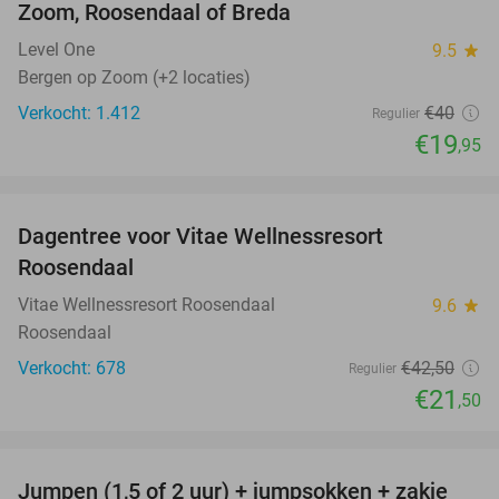
Zoom, Roosendaal of Breda
Level One
9.5
star
Bergen op Zoom (+2 locaties)
Verkocht: 1.412
€40
Regulier
€19
,95
favorite_border
Dagentree voor Vitae Wellnessresort
49%
Roosendaal
Vitae Wellnessresort Roosendaal
9.6
star
Roosendaal
Verkocht: 678
€42
,50
Regulier
€21
,50
favorite_border
Jumpen (1,5 of 2 uur) + jumpsokken + zakje