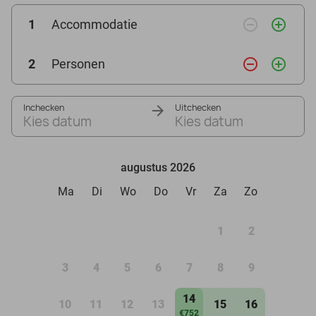
remove_circle_outline
add_circle_outline
1
Accommodatie
remove_circle_outline
add_circle_outline
2
Personen
Inchecken
Uitchecken
Kies datum
Kies datum
augustus 2026
Ma
Di
Wo
Do
Vr
Za
Zo
1
2
3
4
5
6
7
8
9
14
10
11
12
13
15
16
€752