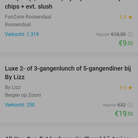
48%
chips + evt. slush
FunZone Roosendaal
9.4
star
Roosendaal
Verkocht: 1.319
€18
,30
Regulier
€9
,50
favorite_border
Luxe 2- of 3-gangenlunch of 5-gangendiner bij
39%
By Lizz
By Lizz
9.6
star
Bergen op Zoom
Verkocht: 250
€32
Regulier
€19
,50
favorite_border