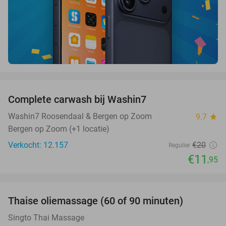
favorite_border
Complete carwash bij Washin7
40%
Washin7 Roosendaal & Bergen op Zoom
9.7
star
Bergen op Zoom (+1 locatie)
Verkocht: 12.157
€20
Regulier
€11
,95
favorite_border
Thaise oliemassage (60 of 90 minuten)
45%
SOLD
OUT
Singto Thai Massage