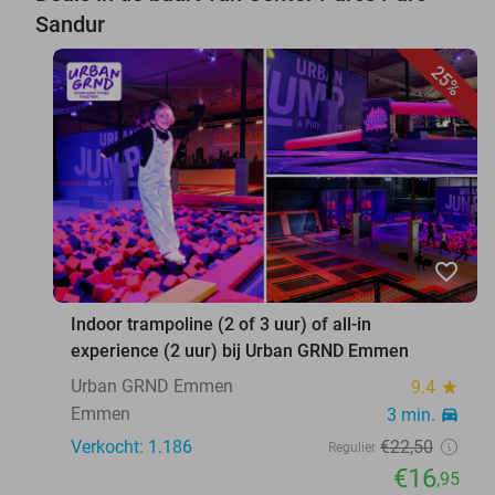
Sandur
25%
favorite_border
Indoor trampoline (2 of 3 uur) of all-in
experience (2 uur) bij Urban GRND Emmen
Urban GRND Emmen
9.4
star
Emmen
3 min.
directions_car
Verkocht: 1.186
€22
,50
Regulier
€16
,95