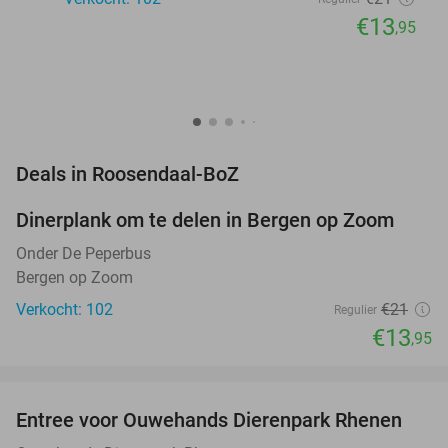
€13
,95
favorite_border
Deals in Roosendaal-BoZ
Dinerplank om te delen in Bergen op Zoom
34%
NEW
TODAY
Onder De Peperbus
Bergen op Zoom
Verkocht: 102
€21
Regulier
€13
,95
favorite_border
Entree voor Ouwehands Dierenpark Rhenen
19%