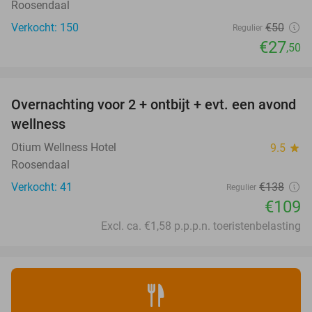
Roosendaal
Verkocht: 150
€50
Regulier
€27
,50
favorite_border
Overnachting voor 2 + ontbijt + evt. een avond
21%
wellness
Otium Wellness Hotel
9.5
star
Roosendaal
Verkocht: 41
€138
Regulier
€109
Excl. ca. €1,58 p.p.p.n. toeristenbelasting