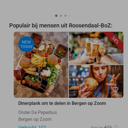
Populair bij mensen uit Roosendaal-BoZ:
34%
NEW
TODAY
favorite_border
Dinerplank om te delen in Bergen op Zoom
Onder De Peperbus
Bergen op Zoom
Verkocht: 102
€21
Regulier