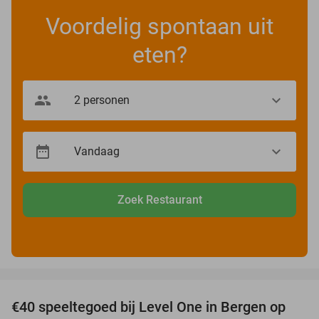
Voordelig spontaan uit
eten?
Zoek Restaurant
favorite_border
€40 speeltegoed bij Level One in Bergen op
50%