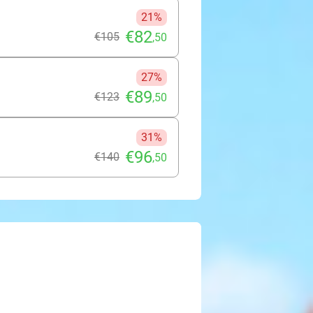
21%
€82
€105
,50
27%
€89
€123
,50
31%
€96
€140
,50