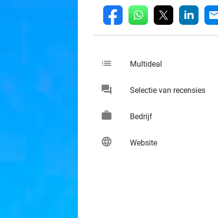
whatsapp
linkedin
fb
mai
list
keybo
Multideal
chat
keybo
Selectie van recensies
work
keybo
Bedrijf
language
keybo
Website