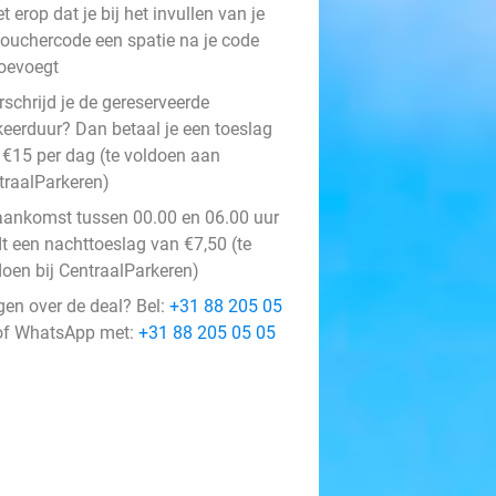
et erop dat je bij het invullen van je
ouchercode een spatie na je code
oevoegt
schrijd je de gereserveerde
keerduur? Dan betaal je een toeslag
 €15 per dag (te voldoen aan
traalParkeren)
 aankomst tussen 00.00 en 06.00 uur
dt een nachttoeslag van €7,50 (te
doen bij CentraalParkeren)
gen over de deal? Bel:
+31 88 205 05
f WhatsApp met:
+31 88 205 05 05