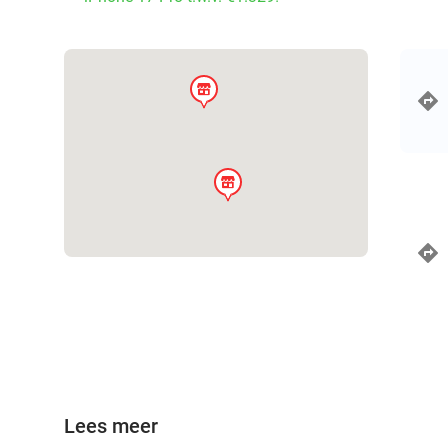
store
store
Lees meer