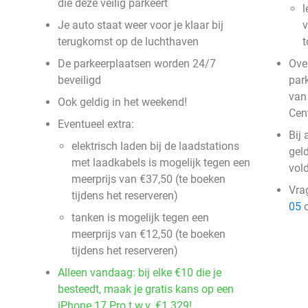
die deze veilig parkeert
l
Je auto staat weer voor je klaar bij
v
terugkomst op de luchthaven
t
De parkeerplaatsen worden 24/7
Over
beveiligd
par
van
Ook geldig in het weekend!
Cen
Eventueel extra:
Bij
elektrisch laden bij de laadstations
gel
met laadkabels is mogelijk tegen een
vol
meerprijs van €37,50 (te boeken
Vra
tijdens het reserveren)
05
o
tanken is mogelijk tegen een
meerprijs van €12,50 (te boeken
tijdens het reserveren)
Alleen vandaag: bij elke €10 die je
besteedt, maak je gratis kans op een
iPhone 17 Pro t.w.v. €1.329!