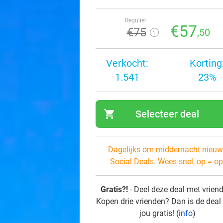
Regulier
€57
€75
,50
Verkocht:
Korting
1.541
23%
shopping_cart
Selecteer deal
navi
Dagelijks om middernacht nieuw
Social Deals. Wees snel, op = op
Gratis?!
- Deel deze deal met vrien
Kopen drie vrienden? Dan is de deal
jou gratis! (
info
)