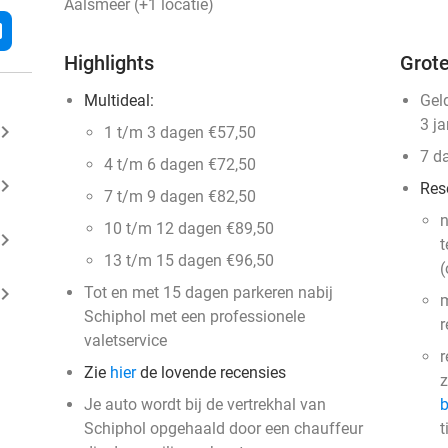
Aalsmeer (+1 locatie)
l
Highlights
Grote
Multideal:
Gel
3 j
ard_arrow_right
1 t/m 3 dagen €57,50
7 d
4 t/m 6 dagen €72,50
ard_arrow_right
Res
7 t/m 9 dagen €82,50
n
10 t/m 12 dagen €89,50
ard_arrow_right
t
13 t/m 15 dagen €96,50
(
ard_arrow_right
Tot en met 15 dagen parkeren nabij
m
Schiphol met een professionele
r
valetservice
r
Zie
hier
de lovende recensies
z
Je auto wordt bij de vertrekhal van
b
Schiphol opgehaald door een chauffeur
t