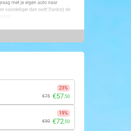
 graag met je eigen auto naar
n voordeliger dan ooit! Dankzij de
zorgd.
n bekwame chauffeur je staat op te
gage en parkeert jouw auto op een
buurt met 24 uur per dag en 7 dagen
dagen wordt jouw auto voorgereden
je over. Dit is pas echt onbezorgd
23%
€57
€75
,50
19%
€72
€90
,50