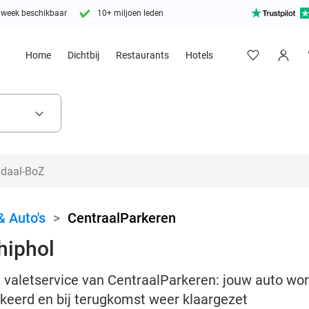
 week beschikbaar
10+ miljoen leden
Home
Dichtbij
Restaurants
Hotels
keyboard_arrow_down
& Auto's
>
CentraalParkeren
hiphol
 valetservice van CentraalParkeren: jouw auto wor
rkeerd en bij terugkomst weer klaargezet