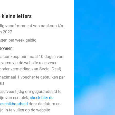
 kleine letters
dig vanaf moment van aankoop t/m
an 2027
agen per week geldig
erveren:
a aankoop minimaal 10 dagen van
evoren via de website reserveren
onder vermelding van Social Deal)
aximaal 1 voucher te gebruiken per
eis
eserveer tijdig om gegarandeerd te
ijn van een plek,
check hier de
eschikbaarheid
door de datum en
ijd in te vullen op de website