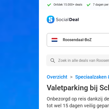
Ontdek 15.000+ deals
7 dagen per
Roosendaal-BoZ
Overzicht
>
Speciaalzaken 
Valetparking bij Sc
Onbezorgd op reis dankzij de
tot wel 15 dagen veilig gepa