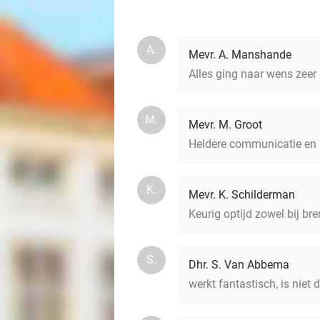
A.
Mevr. A. Manshande
Alles ging naar wens zee
M.
Mevr. M. Groot
Heldere communicatie en a
K.
Mevr. K. Schilderman
Keurig optijd zowel bij br
S.
Dhr. S. Van Abbema
werkt fantastisch, is niet d