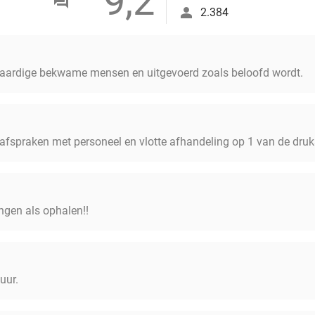
9,2
2.384
r aardige bekwame mensen en uitgevoerd zoals beloofd wordt.
fspraken met personeel en vlotte afhandeling op 1 van de druks
engen als ophalen!!
uur.