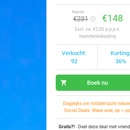
Regulier
€148
€231
Excl. ca. €2,50 p.p.p.n.
toeristenbelasting
Verkocht:
Korting
92
36%
shopping_cart
Boek nu
navi
Dagelijks om middernacht nieuw
Social Deals. Wees snel, op = op
Gratis?!
- Deel deze deal met vrien