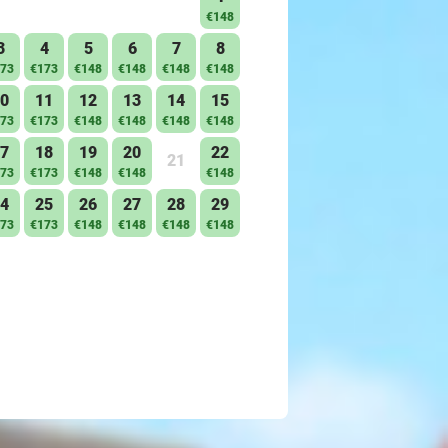
€148
3
4
5
6
7
8
73
€173
€148
€148
€148
€148
0
11
12
13
14
15
73
€173
€148
€148
€148
€148
7
18
19
20
22
21
73
€173
€148
€148
€148
4
25
26
27
28
29
73
€173
€148
€148
€148
€148