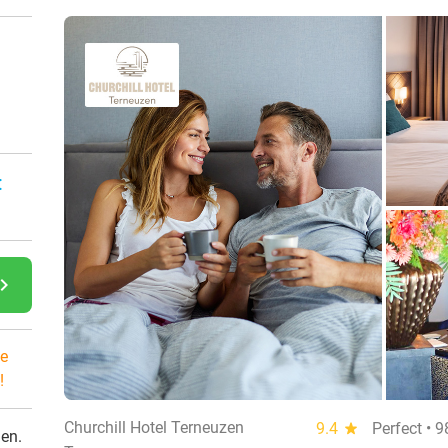
:
gate_next
e
!
Churchill Hotel Terneuzen
9.4
star
Perfect • 
den.