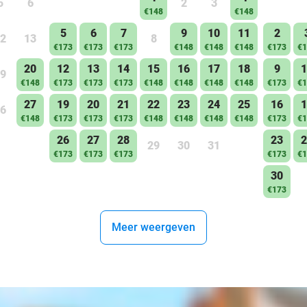
5
6
2
3
€148
€148
5
6
7
9
10
11
2
2
13
8
€173
€173
€173
€148
€148
€148
€173
€1
20
12
13
14
15
16
17
18
9
1
9
€148
€173
€173
€173
€148
€148
€148
€148
€173
€1
27
19
20
21
22
23
24
25
16
1
6
€148
€173
€173
€173
€148
€148
€148
€148
€173
€1
26
27
28
23
2
29
30
31
€173
€173
€173
€173
€1
30
€173
Meer weergeven