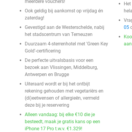
meerdere vouchers!
Het
Ook geldig bij aankomst op vrijdag én
hela
zaterdag!
Vra
Gevestigd aan de Westerschelde, nabij
05
o
het stadscentrum van Terneuzen
Koo
Duurzaam 4-sterrenhotel met 'Green Key
aan
Gold'-certificering
De perfecte uitvalsbasis voor een
bezoek aan Vlissingen, Middelburg,
Antwerpen en Brugge
Uiteraard wordt er bij het ontbijt
rekening gehouden met vegetariërs en
(di)eetwensen of allergieën, vermeld
deze bij je reservering
Alleen vandaag: bij elke €10 die je
besteedt, maak je gratis kans op een
iPhone 17 Pro t.w.v. €1.329!