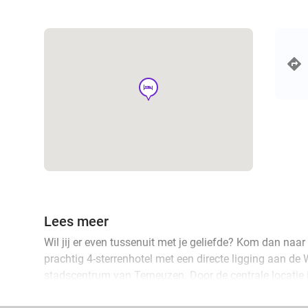
hotel
Lees meer
Wil jij er even tussenuit met je geliefde? Kom dan naar
prachtig 4-sterrenhotel met een directe ligging aan de 
stadscentrum van Terneuzen. Door de centrale locatie i
een bezoek aan Vlissingen, Middelburg, Antwerpen en 