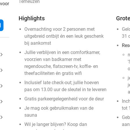
Terneuzen
 voor
Highlights
Grote
l
Overnachting voor 2 personen met
Gel
uitgebreid ontbijt én een leuk geschenk
31 
bij aankomst
Res
Jullie verblijven in een comfortkamer,
ard_arrow_right
n
voorzien van badkamer met
'
regendouche, flatscreen-tv, koffie- en
o
ard_arrow_right
theefaciliteiten én gratis wifi
j
Inclusief late check-out; jullie hoeven
j
ard_arrow_right
pas om 13.00 uur de sleutel in te leveren
a
Gratis parkeergelegenheid voor de deur
ard_arrow_right
Inc
Je mag ook gebruikmaken van de
tot 
sauna
ard_arrow_right
Geb
Wil je langer blijven? Koop dan
aanv