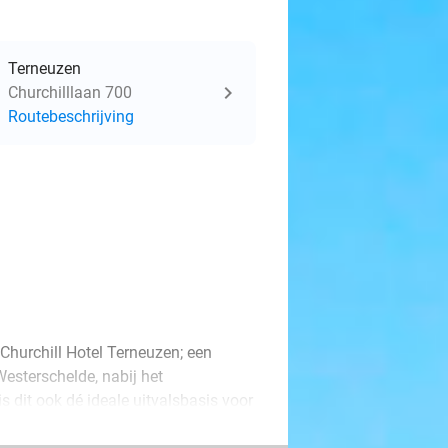
Terneuzen
Churchilllaan 700
Routebeschrijving
 Churchill Hotel Terneuzen; een
Westerschelde, nabij het
s dit ook dé ideale uitvalsbasis voor
Brugge.