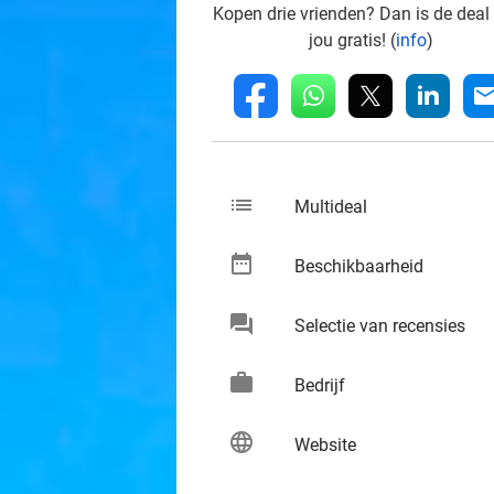
Kopen drie vrienden? Dan is de deal
jou gratis! (
info
)
whatsapp
linkedin
fb
mai
list
keybo
Multideal
date_range
keybo
Beschikbaarheid
chat
keybo
Selectie van recensies
work
keybo
Bedrijf
language
keybo
Website