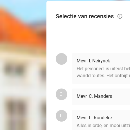
Selectie van recensies
info_outlined
I.
Mevr. I. Neirynck
Het personeel is uiterst b
wandelroutes. Het ontbijt i
C.
Mevr. C. Manders
L.
Mevr. L. Rondelez
Alles in orde, en mooi uitz