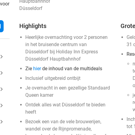
Hauptbahnhof
 voor
Düsseldorf
Highlights
Grote
l
Heerlijke overnachting voor 2 personen
Gel
in het bruisende centrum van
31 
Düsseldorf bij Holiday Inn Express
Res
ard_arrow_right
Düsseldorf Hauptbahnhof
n
Zie
hier
de inhoud van de multideals
t
ard_arrow_right
Inclusief uitgebreid ontbijt
D
o
Je overnacht in een gezellige Standaard
ard_arrow_right
Queen kamer
j
r
ard_arrow_right
Ontdek alles wat Düsseldorf te bieden
w
heeft
Inc
ard_arrow_right
Bezoek een van de vele brouwerijen,
tot 
wandel over de Rijnpromenade,