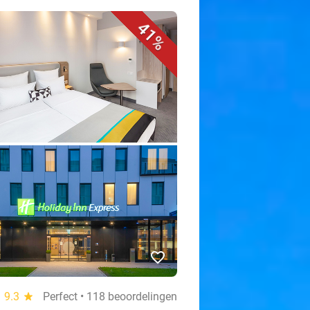
41%
favorite_border
9.3
star
Perfect • 118 beoordelingen