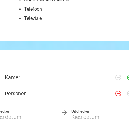
Telefoon
Televisie
remove_circle_outline
add_ci
Kamer
remove_circle_outline
add_ci
Personen
hecken
Uitchecken
es datum
Kies datum