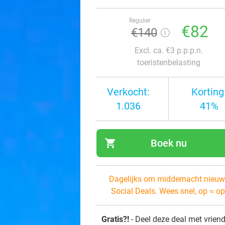
Regulier
€82
€140
Excl. ca. €3 p.p.p.n.
toeristenbelasting
Verkocht:
Korting
1.036
41%
shopping_cart
Boek nu
navi
Dagelijks om middernacht nieuw
Social Deals. Wees snel, op = op
Gratis?!
- Deel deze deal met vrien