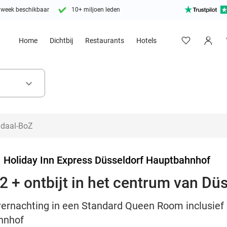
 week beschikbaar
10+ miljoen leden
Home
Dichtbij
Restaurants
Hotels
keyboard_arrow_down
>
Holiday Inn Express Düsseldorf Hauptbahnhof
2 + ontbijt in het centrum van Dü
vernachting in een Standard Queen Room inclusief on
hnhof