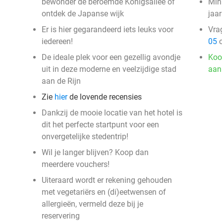
bewonder de beroemde Königsallee of
Min
ontdek de Japanse wijk
jaar
Er is hier gegarandeerd iets leuks voor
Vra
iedereen!
05
o
De ideale plek voor een gezellig avondje
Koo
uit in deze moderne en veelzijdige stad
aan
aan de Rijn
Zie
hier
de lovende recensies
Dankzij de mooie locatie van het hotel is
dit het perfecte startpunt voor een
onvergetelijke stedentrip!
Wil je langer blijven? Koop dan
meerdere vouchers!
Uiteraard wordt er rekening gehouden
met vegetariërs en (di)eetwensen of
allergieën, vermeld deze bij je
reservering