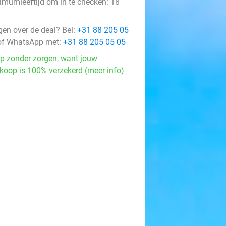
imumleeftijd om in te checken: 18
gen over de deal? Bel:
+31 88 205 05
f WhatsApp met:
+31 88 205 05 05
p zonder zorgen, want jouw
koop is 100% verzekerd (meer info)