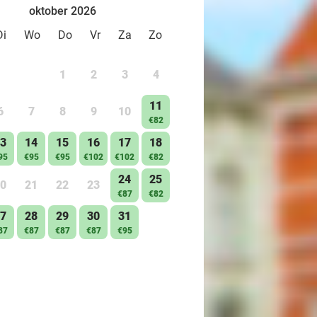
oktober 2026
Di
Wo
Do
Vr
Za
Zo
1
2
3
4
11
6
7
8
9
10
€82
3
14
15
16
17
18
95
€95
€95
€102
€102
€82
24
25
0
21
22
23
€87
€82
7
28
29
30
31
87
€87
€87
€87
€95