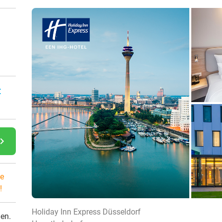
:
gate_next
e
!
Holiday Inn Express Düsseldorf
den.