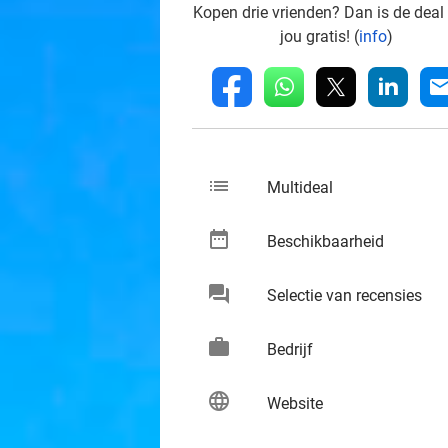
Kopen drie vrienden? Dan is de deal
jou gratis! (
info
)
whatsapp
linkedin
fb
mai
list
keybo
Multideal
date_range
keybo
Beschikbaarheid
chat
keybo
Selectie van recensies
work
keybo
Bedrijf
language
keybo
Website