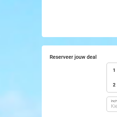
Reserveer jouw deal
1
2
Inc
Ki