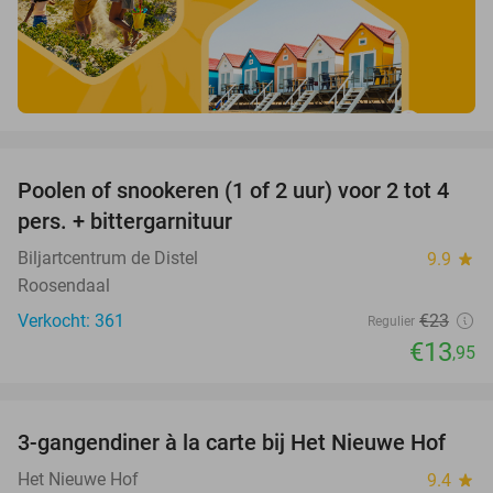
favorite_border
Poolen of snookeren (1 of 2 uur) voor 2 tot 4
39%
pers. + bittergarnituur
Biljartcentrum de Distel
9.9
star
Roosendaal
Verkocht: 361
€23
Regulier
€13
,95
favorite_border
3-gangendiner à la carte bij Het Nieuwe Hof
45%
Het Nieuwe Hof
9.4
star