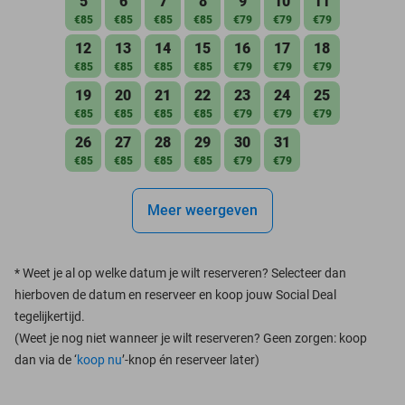
5
6
7
8
9
10
11
€85
€85
€85
€85
€79
€79
€79
12
13
14
15
16
17
18
€85
€85
€85
€85
€79
€79
€79
19
20
21
22
23
24
25
€85
€85
€85
€85
€79
€79
€79
26
27
28
29
30
31
€85
€85
€85
€85
€79
€79
Meer weergeven
*
Weet je al op welke datum je wilt reserveren? Selecteer dan
hierboven de datum en reserveer en koop jouw Social Deal
tegelijkertijd.
(Weet je nog niet wanneer je wilt reserveren? Geen zorgen: koop
dan via de ‘
koop nu
’-knop én reserveer later)