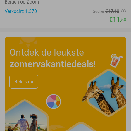
Bergen op Zoom
Verkocht: 1.370
€17
,10
Regulier
€11
,50
Ontdek de leukste
zomervakantiedeals
!
Bekijk nu