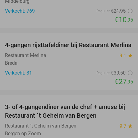
Middelburg
Verkocht: 769
€21
,95
Regulier
€10
,95
favorite_border
4-gangen rijsttafeldiner bij Restaurant Merlina
29%
Restaurant Merlina
9.1
star
Breda
Verkocht: 31
€39
,50
Regulier
€27
,95
favorite_border
3- of 4-gangendiner van de chef + amuse bij
35%
Restaurant ´t Geheim van Bergen
Restaurant ´t Geheim van Bergen
9.7
star
Bergen op Zoom