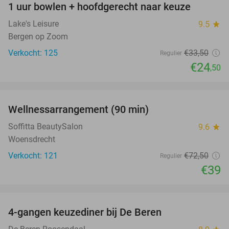
1 uur bowlen + hoofdgerecht naar keuze
27%
Lake's Leisure
9.5
star
Bergen op Zoom
Verkocht: 125
€33
,50
Regulier
€24
,50
favorite_border
Wellnessarrangement (90 min)
46%
Soffitta BeautySalon
9.6
star
Woensdrecht
Verkocht: 121
€72
,50
Regulier
€39
favorite_border
4-gangen keuzediner bij De Beren
46%