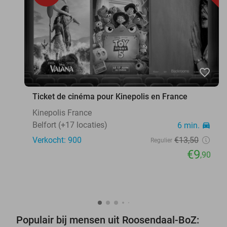
favorite_border
Ticket de cinéma pour Kinepolis en France
Kinepolis France
Belfort (+17 locaties)
6 min.
directions_car
Verkocht: 900
€13
,50
Regulier
€9
,90
Populair bij mensen uit Roosendaal-BoZ: