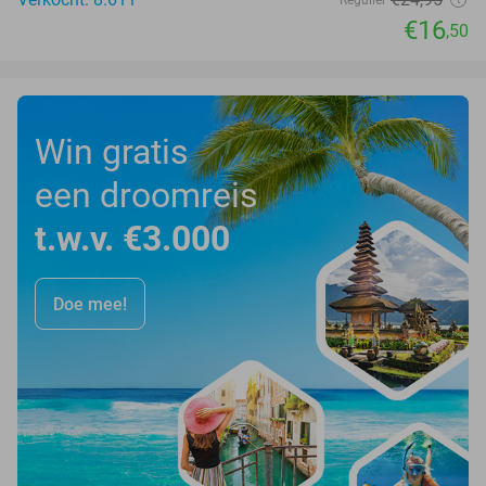
Regulier
€16
,50
Win gratis
een droomreis
t.w.v. €3.000
Doe mee!