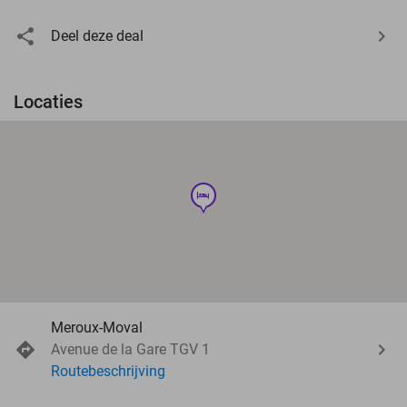
Deel deze deal
Locaties
hotel
Meroux-Moval
Avenue de la Gare TGV 1
Routebeschrijving