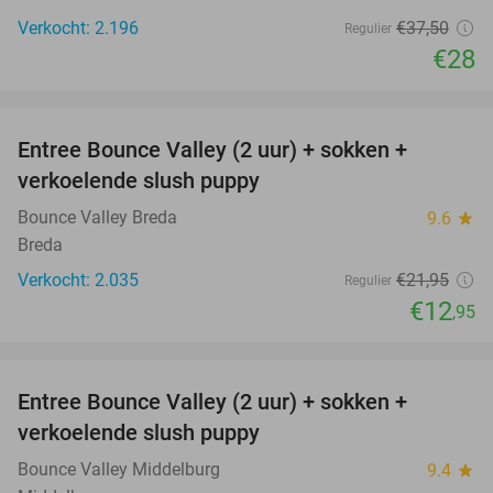
Verkocht: 2.196
€37
,50
Regulier
€28
favorite_border
Entree Bounce Valley (2 uur) + sokken +
41%
verkoelende slush puppy
Bounce Valley Breda
9.6
star
Breda
Verkocht: 2.035
€21
,95
Regulier
€12
,95
favorite_border
Entree Bounce Valley (2 uur) + sokken +
50%
verkoelende slush puppy
Bounce Valley Middelburg
9.4
star