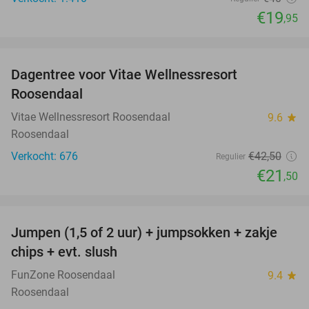
€19
,95
favorite_border
Dagentree voor Vitae Wellnessresort
49%
Roosendaal
Vitae Wellnessresort Roosendaal
9.6
star
Roosendaal
Verkocht: 676
€42
,50
Regulier
€21
,50
favorite_border
Jumpen (1,5 of 2 uur) + jumpsokken + zakje
48%
chips + evt. slush
FunZone Roosendaal
9.4
star
Roosendaal