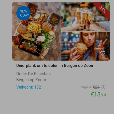
34%
NEW
TODAY
favorite_border
Dinerplank om te delen in Bergen op Zoom
Onder De Peperbus
Bergen op Zoom
Verkocht: 102
€21
Regulier
€13
,95