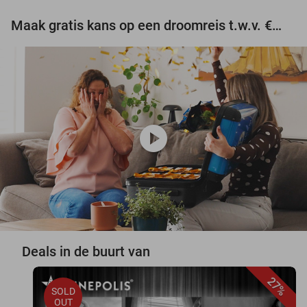
Maak gratis kans op een droomreis t.w.v. €3.000!
play_circle
Deals in de buurt van
27%
SOLD
OUT