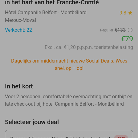
in het hart van het Franche-Comté
Hôtel Campanile Belfort - Montbéliard
9.8
star
Meroux-Moval
Verkocht: 22
€133
Regulier
€79
Excl. ca. €1,20 p.p.p.n. toeristenbelasting
Dagelijks om middernacht nieuwe Social Deals. Wees
snel, op = op!
In het kort
Voor 2 personen: comfortabele overnachting met ontbijt en
late check-out bij hotel Campanile Belfort - Montbéliard
Selecteer jouw deal