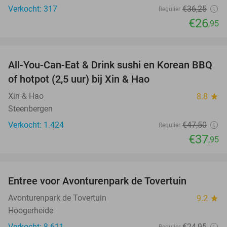
Verkocht: 317
€36
,25
Regulier
€26
,95
favorite_border
All-You-Can-Eat & Drink sushi en Korean BBQ
20%
of hotpot (2,5 uur) bij Xin & Hao
Xin & Hao
8.8
star
Steenbergen
Verkocht: 1.424
€47
,50
Regulier
€37
,95
favorite_border
Entree voor Avonturenpark de Tovertuin
34%
Avonturenpark de Tovertuin
9.2
star
Hoogerheide
Verkocht: 8.611
€24
,95