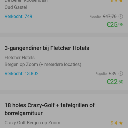
De Beren Roosendaal
8.9
star
Oud Gastel
Verkocht: 749
€47
,70
Regulier
€25
,95
favorite_border
3-gangendiner bij Fletcher Hotels
42%
Fletcher Hotels
Bergen op Zoom (+ meerdere locaties)
Verkocht: 13.802
€39
Regulier
€22
,50
favorite_border
18 holes Crazy-Golf + tafelgrillen of
33%
borrelgarnituur
Crazy-Golf Bergen op Zoom
9.4
star