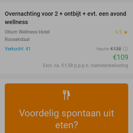
Overnachting voor 2 + ontbijt + evt. een avond
21%
wellness
Otium Wellness Hotel
9.5
star
Roosendaal
Verkocht: 41
€138
Regulier
€109
Excl. ca. €1,58 p.p.p.n. toeristenbelasting
Voordelig spontaan uit
eten?