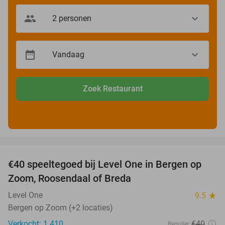
Zoek Restaurant
favorite_border
€40 speeltegoed bij Level One in Bergen op
50%
Zoom, Roosendaal of Breda
Level One
9.5
star
Bergen op Zoom (+2 locaties)
Verkocht: 1.410
€40
Regulier