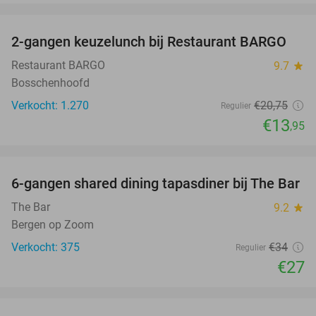
favorite_border
2-gangen keuzelunch bij Restaurant BARGO
33%
Restaurant BARGO
9.7
star
Bosschenhoofd
Verkocht: 1.270
€20
,75
Regulier
€13
,95
favorite_border
6-gangen shared dining tapasdiner bij The Bar
21%
The Bar
9.2
star
Bergen op Zoom
Verkocht: 375
€34
Regulier
€27
favorite_border