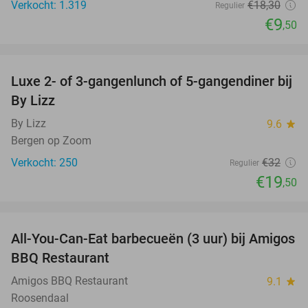
Verkocht: 1.319
€18
,30
Regulier
€9
,50
favorite_border
Luxe 2- of 3-gangenlunch of 5-gangendiner bij
39%
By Lizz
By Lizz
9.6
star
Bergen op Zoom
Verkocht: 250
€32
Regulier
€19
,50
favorite_border
All-You-Can-Eat barbecueën (3 uur) bij Amigos
26%
BBQ Restaurant
Amigos BBQ Restaurant
9.1
star
Roosendaal