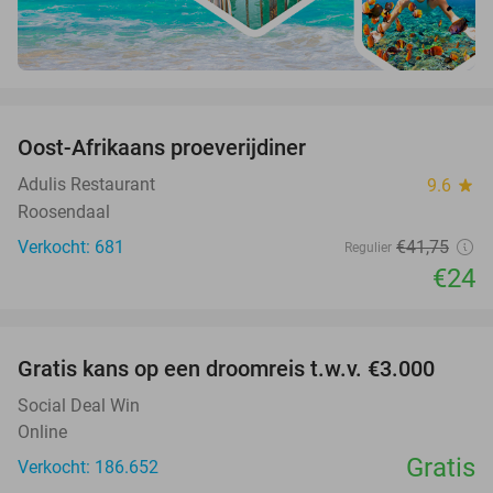
favorite_border
Oost-Afrikaans proeverijdiner
43%
Adulis Restaurant
9.6
star
Roosendaal
Verkocht: 681
€41
,75
Regulier
€24
favorite_border
Gratis kans op een droomreis t.w.v. €3.000
Social Deal Win
Online
Gratis
Verkocht: 186.652