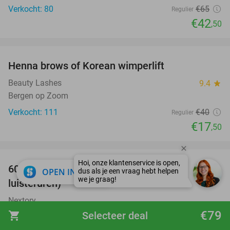
Verkocht: 80
€65
Regulier
€42
,50
favorite_border
Henna brows of Korean wimperlift
56%
Beauty Lashes
9.4
star
Bergen op Zoom
Verkocht: 111
€40
Regulier
€17
,50
favorite_border
100%
60 dagen luisterboeken en e-books (20
close
OPEN IN APP
luisteruren)
Nextory
Amsterdam
€79
shopping_cart
Selecteer deal
Verkocht: 6.445
€24
Regulier