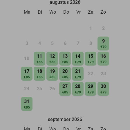
augustus 2026
Ma
Di
Wo
Do
Vr
Za
Zo
1
2
9
3
4
5
6
7
8
€79
11
12
13
14
15
16
10
€85
€85
€85
€79
€79
€79
17
18
19
20
21
22
23
€85
€85
€85
€85
€79
27
28
29
30
24
25
26
€85
€79
€79
€79
31
€85
september 2026
Ma
Di
Wo
Do
Vr
Za
Zo