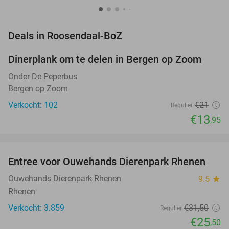
favorite_border
Deals in Roosendaal-BoZ
Dinerplank om te delen in Bergen op Zoom
34%
NEW
TODAY
Onder De Peperbus
Bergen op Zoom
Verkocht: 102
€21
Regulier
€13
,95
favorite_border
Entree voor Ouwehands Dierenpark Rhenen
19%
Ouwehands Dierenpark Rhenen
9.5
star
Rhenen
Verkocht: 3.859
€31
,50
Regulier
€25
,50