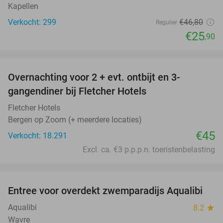
Kapellen
Verkocht: 299
€46
,80
Regulier
€25
,90
favorite_border
Overnachting voor 2 + evt. ontbijt en 3-
gangendiner bij Fletcher Hotels
Fletcher Hotels
Bergen op Zoom (+ meerdere locaties)
€45
Verkocht: 18.291
Excl. ca. €3 p.p.p.n. toeristenbelasting
favorite_border
Entree voor overdekt zwemparadijs Aqualibi
25%
Aqualibi
8.2
star
Wavre