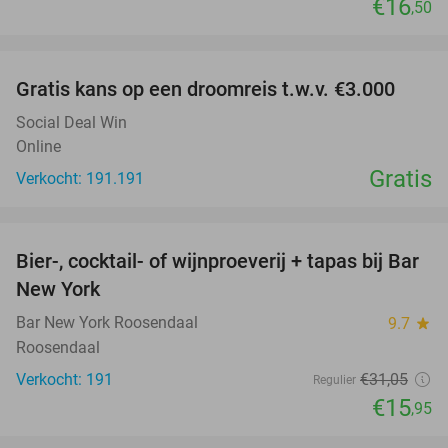
€16
,50
favorite_border
Gratis kans op een droomreis t.w.v. €3.000
Social Deal Win
Online
Gratis
Verkocht: 191.191
favorite_border
Bier-, cocktail- of wijnproeverij + tapas bij Bar
49%
New York
Bar New York Roosendaal
9.7
star
Roosendaal
Verkocht: 191
€31
,05
Regulier
€15
,95
favorite_border