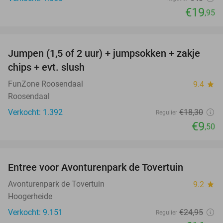
€19
,95
favorite_border
Jumpen (1,5 of 2 uur) + jumpsokken + zakje
48%
chips + evt. slush
FunZone Roosendaal
9.4
star
Roosendaal
Verkocht: 1.392
€18
,30
Regulier
€9
,50
favorite_border
Entree voor Avonturenpark de Tovertuin
34%
Avonturenpark de Tovertuin
9.2
star
Hoogerheide
Verkocht: 9.151
€24
,95
Regulier