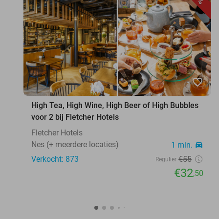
favorite_border
High Tea, High Wine, High Beer of High Bubbles
voor 2 bij Fletcher Hotels
Fletcher Hotels
Nes (+ meerdere locaties)
1 min.
directions_car
Verkocht: 873
€55
Regulier
€32
,50