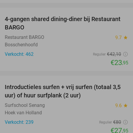
favorite_border
4-gangen shared dining-diner bij Restaurant
43%
BARGO
Restaurant BARGO
9.7
star
Bosschenhoofd
Verkocht: 462
€42
,10
Regulier
€23
,95
favorite_border
Introductieles surfen + vrij surfen (totaal 3,5
65%
uur) of huur surfplank (2 uur)
Surfschool Senang
9.6
star
Hoek van Holland
Verkocht: 239
€80
Regulier
€27
,95