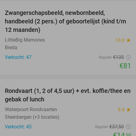
Zwangerschapsbeeld, newbornbeeld,
40%
handbeeld (2 pers.) of geboortelijst (kind t/m
12 maanden)
LittleBig Memories
10.0
star
Breda
Verkocht: 47
€135
Regulier
€81
favorite_border
Rondvaart (1, 2 of 4,5 uur) + evt. koffie/thee en
61%
gebak of lunch
Waterpoort Rondvaarten
9.4
star
Steenbergen (+3 locaties)
Verkocht: 45
€37
,50
Regulier
€14
,50