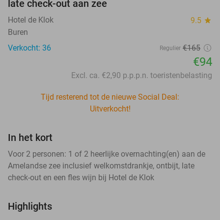
late check-out aan zee
Hotel de Klok
9.5
star
Buren
Verkocht: 36
€165
Regulier
€94
Excl. ca. €2,90 p.p.p.n. toeristenbelasting
Tijd resterend tot de nieuwe Social Deal:
Uitverkocht!
In het kort
Voor 2 personen: 1 of 2 heerlijke overnachting(en) aan de
Amelandse zee inclusief welkomstdrankje, ontbijt, late
check-out en een fles wijn bij Hotel de Klok
Highlights