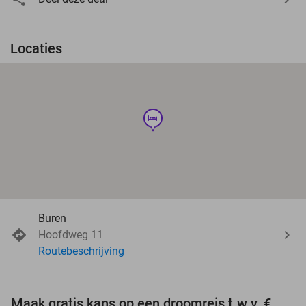
Locaties
hotel
Buren
Hoofdweg 11
Routebeschrijving
Maak gratis kans op een droomreis t.w.v. €3.000!