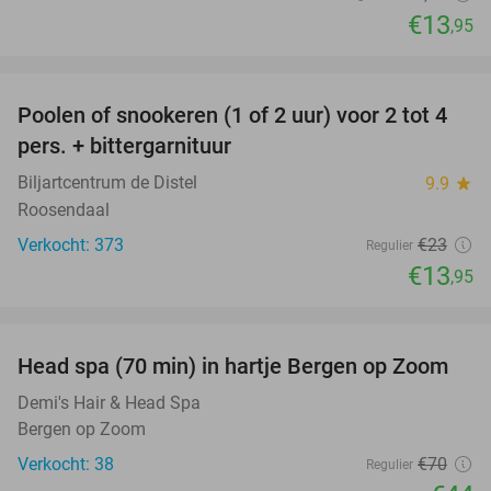
€13
,95
favorite_border
Poolen of snookeren (1 of 2 uur) voor 2 tot 4
39%
pers. + bittergarnituur
Biljartcentrum de Distel
9.9
star
Roosendaal
Verkocht: 373
€23
Regulier
€13
,95
favorite_border
Head spa (70 min) in hartje Bergen op Zoom
37%
Demi's Hair & Head Spa
Bergen op Zoom
Verkocht: 38
€70
Regulier