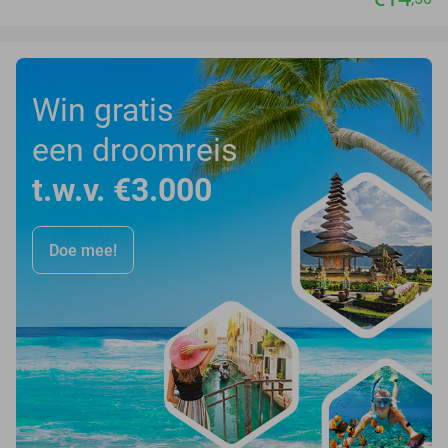
Win gratis
een droomreis
t.w.v. €3.000
Doe mee!