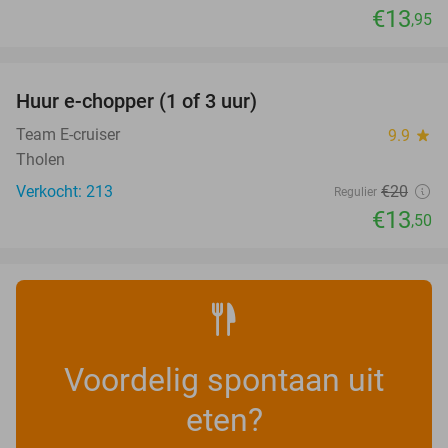
€13
,95
favorite_border
Huur e-chopper (1 of 3 uur)
33%
Team E-cruiser
9.9
star
Tholen
Verkocht: 213
€20
Regulier
€13
,50
Voordelig spontaan uit
eten?