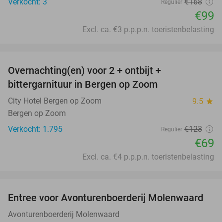
Verkocht: 3
€168
Regulier
€99
Excl. ca. €3 p.p.p.n. toeristenbelasting
favorite_border
Overnachting(en) voor 2 + ontbijt +
44%
bittergarnituur in Bergen op Zoom
City Hotel Bergen op Zoom
9.5
star
Bergen op Zoom
Verkocht: 1.795
€123
Regulier
€69
Excl. ca. €4 p.p.p.n. toeristenbelasting
favorite_border
Entree voor Avonturenboerderij Molenwaard
27%
Avonturenboerderij Molenwaard