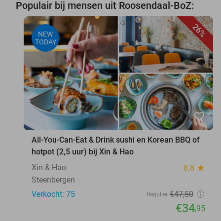
Populair bij mensen uit Roosendaal-BoZ:
26%
NEW
TODAY
favorite_border
All-You-Can-Eat & Drink sushi en Korean BBQ of
hotpot (2,5 uur) bij Xin & Hao
Xin & Hao
8.8
star
Steenbergen
Verkocht: 75
€47
,50
Regulier
€34
,95