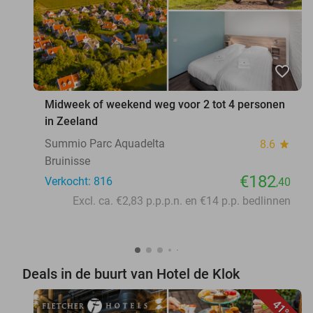
favorite_border
Midweek of weekend weg voor 2 tot 4 personen
in Zeeland
Summio Parc Aquadelta
8.6
star
Bruinisse
€182
Verkocht: 816
,40
Excl. ca. €2,83 p.p.p.n. en €14 p.p. bedlinnen
Deals in de buurt van Hotel de Klok
41%