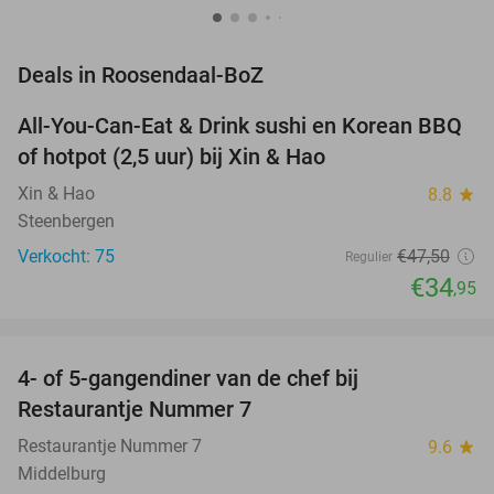
favorite_border
Deals in Roosendaal-BoZ
All-You-Can-Eat & Drink sushi en Korean BBQ
26%
NEW
of hotpot (2,5 uur) bij Xin & Hao
TODAY
Xin & Hao
8.8
star
Steenbergen
Verkocht: 75
€47
,50
Regulier
€34
,95
favorite_border
4- of 5-gangendiner van de chef bij
33%
Restaurantje Nummer 7
Restaurantje Nummer 7
9.6
star
Middelburg