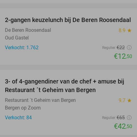
favorite_border
2-gangen keuzelunch bij De Beren Roosendaal
43%
De Beren Roosendaal
8.9
star
Oud Gastel
Verkocht: 1.762
€22
Regulier
€12
,50
favorite_border
3- of 4-gangendiner van de chef + amuse bij
35%
Restaurant ´t Geheim van Bergen
Restaurant ´t Geheim van Bergen
9.7
star
Bergen op Zoom
Verkocht: 84
€65
Regulier
€42
,50
favorite_border