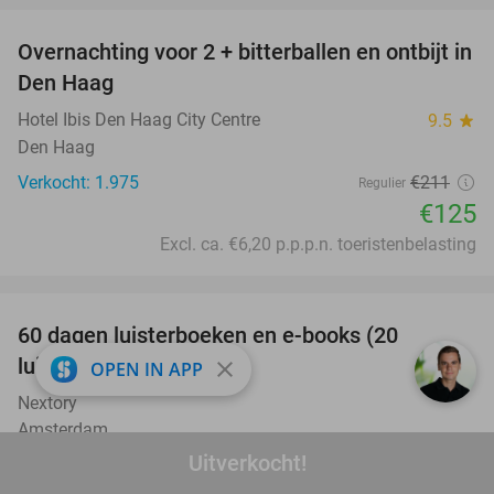
Overnachting voor 2 + bitterballen en ontbijt in
41%
Den Haag
Hotel Ibis Den Haag City Centre
9.5
star
Den Haag
Verkocht: 1.975
€211
Regulier
€125
Excl. ca. €6,20 p.p.p.n. toeristenbelasting
favorite_border
100%
60 dagen luisterboeken en e-books (20
luisteruren)
close
OPEN IN APP
Nextory
Amsterdam
Uitverkocht!
Verkocht: 6.734
€24
Regulier