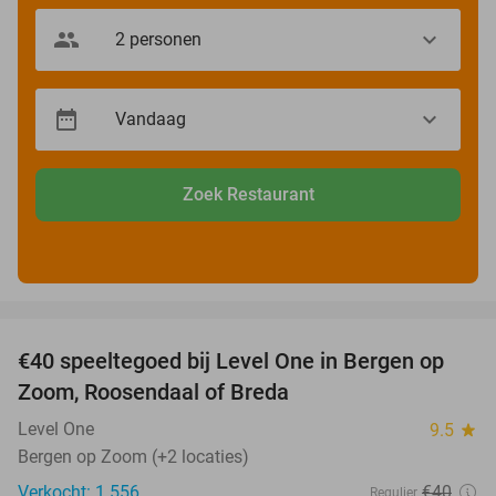
Zoek Restaurant
favorite_border
€40 speeltegoed bij Level One in Bergen op
50%
Zoom, Roosendaal of Breda
Level One
9.5
star
Bergen op Zoom (+2 locaties)
Verkocht: 1.556
€40
Regulier