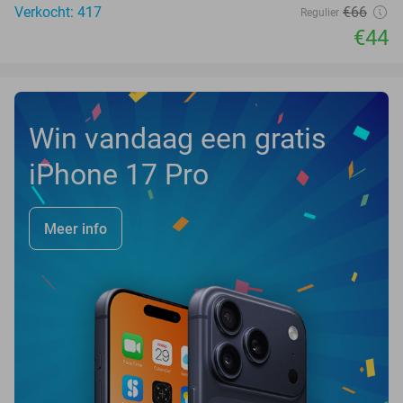
Verkocht: 417
€66
Regulier
€44
Win vandaag een gratis
iPhone 17 Pro
Meer info