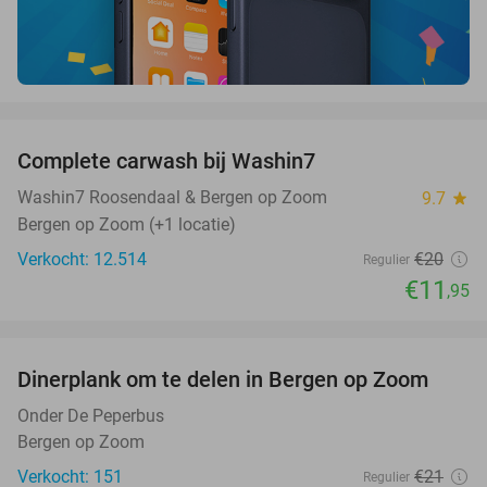
favorite_border
Complete carwash bij Washin7
40%
Washin7 Roosendaal & Bergen op Zoom
9.7
star
Bergen op Zoom (+1 locatie)
Verkocht: 12.514
€20
Regulier
€11
,95
favorite_border
Dinerplank om te delen in Bergen op Zoom
34%
Onder De Peperbus
Bergen op Zoom
Verkocht: 151
€21
Regulier