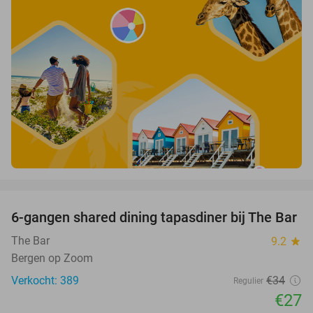
favorite_border
6-gangen shared dining tapasdiner bij The Bar
21%
The Bar
9.2
star
Bergen op Zoom
Verkocht: 389
€34
Regulier
€27