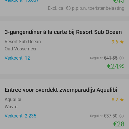
€45
Verkocht: 18.637
Excl. ca. €3 p.p.p.n. toeristenbelasting
favorite_border
3-gangendiner à la carte bij Resort Sub Ocean
40%
Resort Sub Ocean
9.6
star
Oud-Vossemeer
Verkocht: 12
€41
,55
Regulier
€24
,95
favorite_border
Entree voor overdekt zwemparadijs Aqualibi
25%
Aqualibi
8.2
star
Wavre
Verkocht: 2.235
€37
,50
Regulier
€28