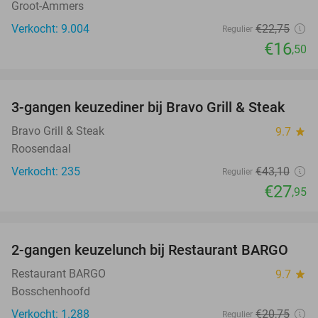
Groot-Ammers
Verkocht: 9.004
€22
,75
Regulier
€16
,50
favorite_border
3-gangen keuzediner bij Bravo Grill & Steak
35%
Bravo Grill & Steak
9.7
star
Roosendaal
Verkocht: 235
€43
,10
Regulier
€27
,95
favorite_border
2-gangen keuzelunch bij Restaurant BARGO
33%
Restaurant BARGO
9.7
star
Bosschenhoofd
Verkocht: 1.288
€20
,75
Regulier