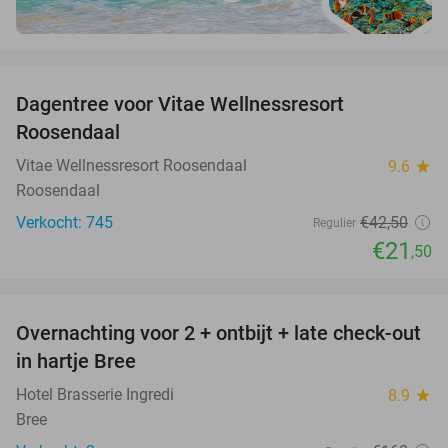
favorite_border
Dagentree voor Vitae Wellnessresort
49%
Roosendaal
Vitae Wellnessresort Roosendaal
9.6
star
Roosendaal
Verkocht: 745
€42
,50
Regulier
€21
,50
favorite_border
Overnachting voor 2 + ontbijt + late check-out
41%
NEW
in hartje Bree
TODAY
Hotel Brasserie Ingredi
8.9
star
Bree