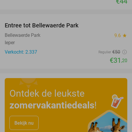
€44
favorite_border
Entree tot Bellewaerde Park
38%
Bellewaerde Park
9.6
star
Ieper
Verkocht: 2.337
€50
Regulier
€31
,20
Ontdek de leukste
zomervakantiedeals
!
Bekijk nu