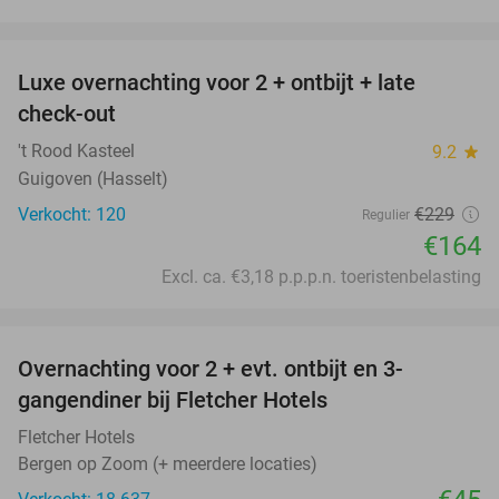
favorite_border
Luxe overnachting voor 2 + ontbijt + late
28%
check-out
't Rood Kasteel
9.2
star
Guigoven (Hasselt)
Verkocht: 120
€229
Regulier
€164
Excl. ca. €3,18 p.p.p.n. toeristenbelasting
favorite_border
Overnachting voor 2 + evt. ontbijt en 3-
gangendiner bij Fletcher Hotels
Fletcher Hotels
Bergen op Zoom (+ meerdere locaties)