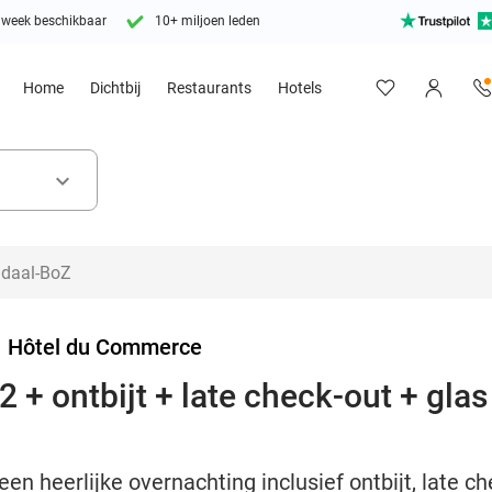
 week beschikbaar
10+ miljoen leden
Home
Dichtbij
Restaurants
Hotels
keyboard_arrow_down
>
Hôtel du Commerce
 + ontbijt + late check-out + glas
en heerlijke overnachting inclusief ontbijt, late ch