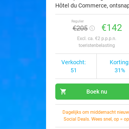
Hôtel du Commerce, ontsnap 
Regulier
€142
€205
Excl. ca. €2 p.p.p.n.
toeristenbelasting
Verkocht:
Korting
51
31%
shopping_cart
Boek nu
navi
Dagelijks om middernacht nieuw
Social Deals. Wees snel, op = op