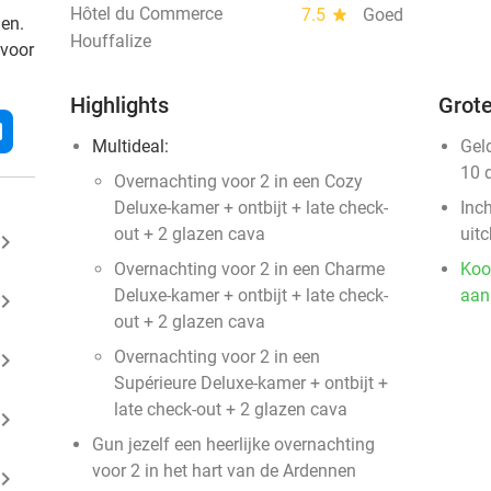
Hôtel du Commerce
7.5
star
Goed
den.
Houffalize
 voor
Highlights
Grote
l
Multideal:
Gel
10 
Overnachting voor 2 in een Cozy
Deluxe-kamer + ontbijt + late check-
Inc
out + 2 glazen cava
uit
ard_arrow_right
Overnachting voor 2 in een Charme
Koo
Deluxe-kamer + ontbijt + late check-
aan
ard_arrow_right
out + 2 glazen cava
Overnachting voor 2 in een
ard_arrow_right
Supérieure Deluxe-kamer + ontbijt +
late check-out + 2 glazen cava
ard_arrow_right
Gun jezelf een heerlijke overnachting
voor 2 in het hart van de Ardennen
ard_arrow_right