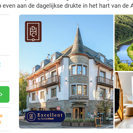
even aan de dagelijkse drukte in het hart van de
:
gate_next
e
!