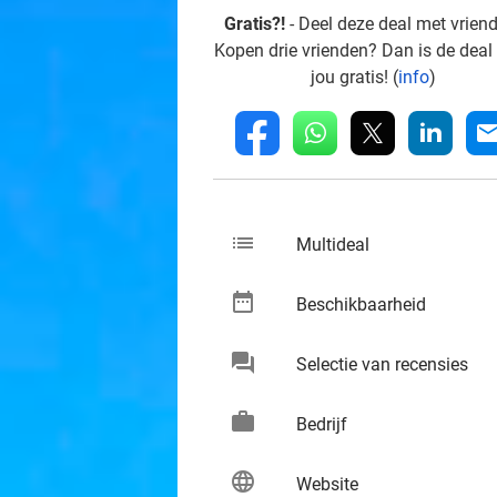
Gratis?!
- Deel deze deal met vrien
Kopen drie vrienden? Dan is de deal
jou gratis! (
info
)
whatsapp
linkedin
fb
mai
list
keybo
Multideal
date_range
keybo
Beschikbaarheid
chat
keybo
Selectie van recensies
work
keybo
Bedrijf
language
keybo
Website