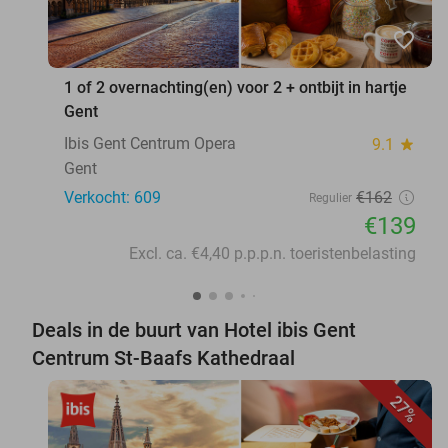
favorite_border
1 of 2 overnachting(en) voor 2 + ontbijt in hartje
Gent
Ibis Gent Centrum Opera
9.1
star
Gent
Verkocht: 609
€162
Regulier
€139
Excl. ca. €4,40 p.p.p.n. toeristenbelasting
Deals in de buurt van Hotel ibis Gent
Centrum St-Baafs Kathedraal
27%