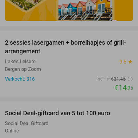
favorite_border
2 sessies lasergamen + borrelhapjes of grill-
52%
arrangement
Lake's Leisure
9.5
star
Bergen op Zoom
Verkocht: 316
€31
,45
Regulier
€14
,95
favorite_border
Social Deal-giftcard van 5 tot 100 euro
Social Deal Giftcard
Online