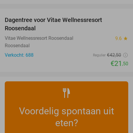
favorite_border
Dagentree voor Vitae Wellnessresort
49%
Roosendaal
Vitae Wellnessresort Roosendaal
9.6
star
Roosendaal
Verkocht: 688
€42
,50
Regulier
€21
,50
Voordelig spontaan uit
eten?