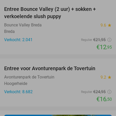
Entree Bounce Valley (2 uur) + sokken +
41%
verkoelende slush puppy
Bounce Valley Breda
9.6
star
Breda
Verkocht: 2.041
€21
,95
Regulier
€12
,95
favorite_border
Entree voor Avonturenpark de Tovertuin
34%
Avonturenpark de Tovertuin
9.2
star
Hoogerheide
Verkocht: 8.682
€24
,95
Regulier
€16
,50