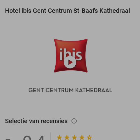
Hotel ibis Gent Centrum St-Baafs Kathedraal
play_circle
Selectie van recensies
info_outlined