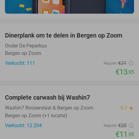
favorite_border
Dinerplank om te delen in Bergen op Zoom
34%
Onder De Peperbus
Bergen op Zoom
Verkocht: 111
€21
Regulier
€13
,95
favorite_border
Complete carwash bij Washin7
40%
Washin7 Roosendaal & Bergen op Zoom
9.7
star
Bergen op Zoom (+1 locatie)
Verkocht: 12.204
€20
Regulier
€11
,95