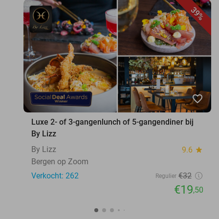
39%
favorite_border
Luxe 2- of 3-gangenlunch of 5-gangendiner bij
By Lizz
By Lizz
9.6
star
Bergen op Zoom
Verkocht: 262
€32
Regulier
€19
,50