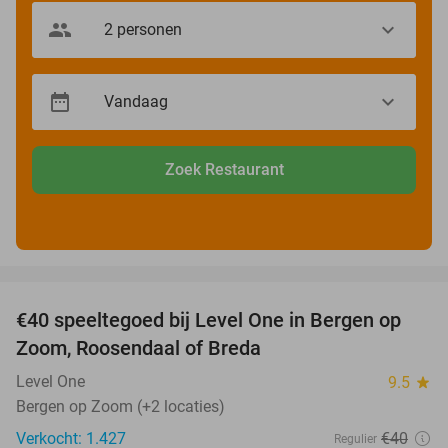
Zoek Restaurant
favorite_border
€40 speeltegoed bij Level One in Bergen op
50%
Zoom, Roosendaal of Breda
Level One
9.5
star
Bergen op Zoom (+2 locaties)
Verkocht: 1.427
€40
Regulier