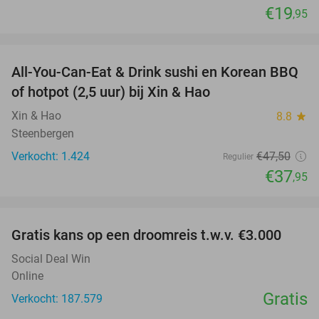
€19
,95
favorite_border
All-You-Can-Eat & Drink sushi en Korean BBQ
20%
of hotpot (2,5 uur) bij Xin & Hao
Xin & Hao
8.8
star
Steenbergen
Verkocht: 1.424
€47
,50
Regulier
€37
,95
favorite_border
Gratis kans op een droomreis t.w.v. €3.000
Social Deal Win
Online
Gratis
Verkocht: 187.579