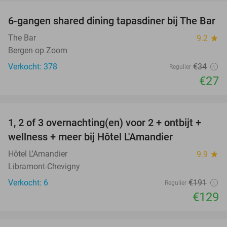
6-gangen shared dining tapasdiner bij The Bar
21%
The Bar
9.2
star
Bergen op Zoom
Verkocht: 378
€34
Regulier
€27
favorite_border
1, 2 of 3 overnachting(en) voor 2 + ontbijt +
32%
NEW
wellness + meer bij Hôtel L'Amandier
TODAY
Hôtel L'Amandier
9.9
star
Libramont-Chevigny
Verkocht: 6
€191
Regulier
€129
favorite_border