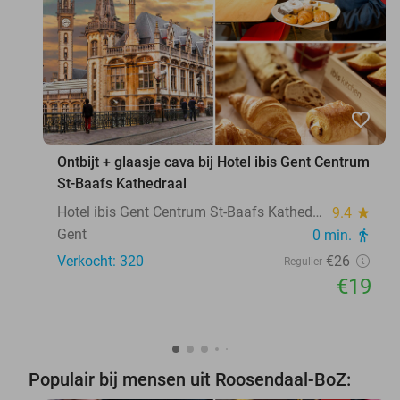
favorite_border
Ontbijt + glaasje cava bij Hotel ibis Gent Centrum
St-Baafs Kathedraal
Hotel ibis Gent Centrum St-Baafs Kathedraal
9.4
star
Gent
0 min.
directions_walk
Verkocht: 320
€26
Regulier
€19
Populair bij mensen uit Roosendaal-BoZ: