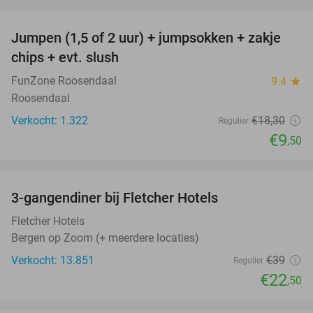
favorite_border
Jumpen (1,5 of 2 uur) + jumpsokken + zakje
48%
chips + evt. slush
FunZone Roosendaal
9.4
star
Roosendaal
Verkocht: 1.322
€18
,30
Regulier
€9
,50
favorite_border
3-gangendiner bij Fletcher Hotels
42%
Fletcher Hotels
Bergen op Zoom (+ meerdere locaties)
Verkocht: 13.851
€39
Regulier
€22
,50
favorite_border