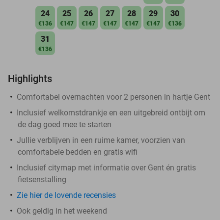
24
25
26
27
28
29
30
€136
€147
€147
€147
€147
€147
€136
31
€136
Highlights
Comfortabel overnachten voor 2 personen in hartje Gent
Inclusief welkomstdrankje en een uitgebreid ontbijt om
de dag goed mee te starten
Jullie verblijven in een ruime kamer, voorzien van
comfortabele bedden en gratis wifi
Inclusief citymap met informatie over Gent én gratis
fietsenstalling
Zie hier de lovende recensies
Ook geldig in het weekend