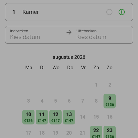
remove_circle_outline
add_circle_outline
1
Kamer
Inchecken
Uitchecken
Kies datum
Kies datum
augustus 2026
Ma
Di
Wo
Do
Vr
Za
Zo
1
2
9
3
4
5
6
7
8
€136
10
11
12
13
14
15
16
€136
€147
€147
€147
22
23
17
18
19
20
21
€147
€136