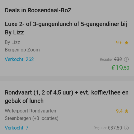
favorite_border
Deals in Roosendaal-BoZ
Luxe 2- of 3-gangenlunch of 5-gangendiner bij
39%
By Lizz
By Lizz
9.6
star
Bergen op Zoom
Verkocht: 262
€32
Regulier
€19
,50
favorite_border
Rondvaart (1, 2 of 4,5 uur) + evt. koffie/thee en
61%
NEW
gebak of lunch
TODAY
Waterpoort Rondvaarten
9.4
star
Steenbergen (+3 locaties)
Verkocht: 7
€37
,50
Regulier