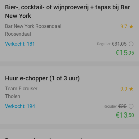
Bier-, cocktail- of wijnproeverij + tapas bij Bar
49%
New York
Bar New York Roosendaal
9.7
star
Roosendaal
Verkocht: 181
€31
,05
Regulier
€15
,95
favorite_border
Huur e-chopper (1 of 3 uur)
33%
Team E-cruiser
9.9
star
Tholen
Verkocht: 194
€20
Regulier
€13
,50
favorite_border