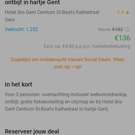
ontbijt in hartje Gent
Hotel ibis Gent Centrum St-Baafs Kathedraal
9.4
star
Gent
Verkocht: 1.252
€182
Regulier
€136
Excl. ca. €4,40 p.p.p.n. toeristenbelasting
Dagelijks om middernacht nieuwe Social Deals. Wees
snel, op = op!
In het kort
Voor 2 personen: overnachting inclusief welkomstdrankje,
ontbijt, gratis fietsenstalling en citymap en bij Hotel ibis
Gent Centrum St-Baafs Kathedraal in hartje Gent,
Reserveer jouw deal