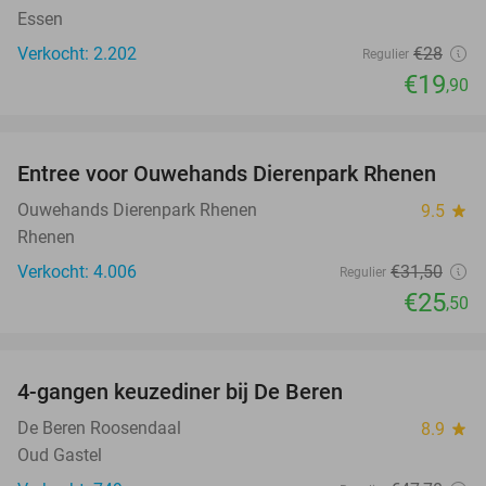
Essen
Verkocht: 2.202
€28
Regulier
€19
,90
favorite_border
Entree voor Ouwehands Dierenpark Rhenen
19%
Ouwehands Dierenpark Rhenen
9.5
star
Rhenen
Verkocht: 4.006
€31
,50
Regulier
€25
,50
favorite_border
4-gangen keuzediner bij De Beren
46%
De Beren Roosendaal
8.9
star
Oud Gastel