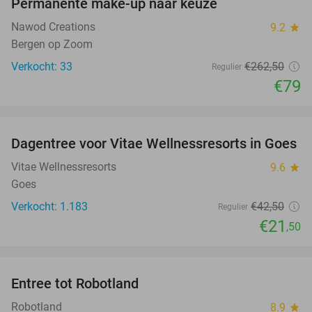
Permanente make-up naar keuze
70%
Nawod Creations
9.2
star
Bergen op Zoom
Verkocht: 33
€262
,50
Regulier
€79
favorite_border
Dagentree voor Vitae Wellnessresorts in Goes
49%
Vitae Wellnessresorts
9.6
star
Goes
Verkocht: 1.183
€42
,50
Regulier
€21
,50
favorite_border
Entree tot Robotland
29%
Robotland
8.9
star