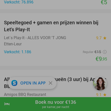
€5
Verkocht: 76.896
favorite_border
Speeltegoed + gamen en prijzen winnen bij
34%
Let's Play-It
Let´s Play-It - ALLES VOOR 'T JONG
9.7
star
Etten-Leur
Verkocht: 1.186
€15
Regulier
€9
,95
favorite_border
All-You-Can-Eat barbecueën (3 uur) bij Amigos
26%
close
OPEN IN APP
BBQ Restaurant
Amigos BBQ Restaurant
9.1
star
Roosendaal
Boek nu voor €136
hotel
shopping_cart
Boek nu
navigate_next
per kamer, per nacht
Verkocht: 317
€36
,25
Regulier