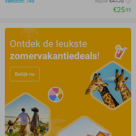
Verkocht: 749
€47
,70
Regulier
€25
,95
Ontdek de leukste
zomervakantiedeals
!
Bekijk nu