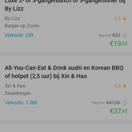
Luxe 2- of 3-gangenlunch of 5-gangendiner bij
39%
By Lizz
By Lizz
9.6
star
Bergen op Zoom
Verkocht: 239
€32
Regulier
€19
,50
favorite_border
All-You-Can-Eat & Drink sushi en Korean BBQ
20%
of hotpot (2,5 uur) bij Xin & Hao
Xin & Hao
8.8
star
Steenbergen
Verkocht: 1.388
€47
,50
Regulier
€37
,95
favorite_border