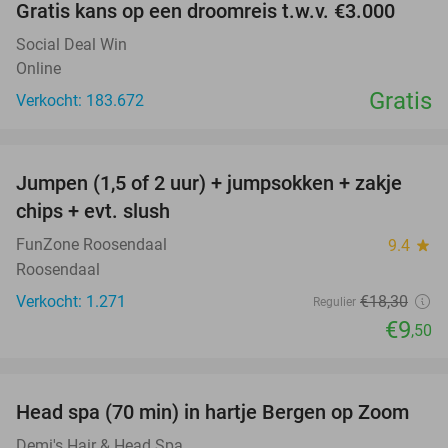
Gratis kans op een droomreis t.w.v. €3.000
Social Deal Win
Online
Gratis
Verkocht: 183.672
favorite_border
Jumpen (1,5 of 2 uur) + jumpsokken + zakje
48%
chips + evt. slush
FunZone Roosendaal
9.4
star
Roosendaal
Verkocht: 1.271
€18
,30
Regulier
€9
,50
favorite_border
Head spa (70 min) in hartje Bergen op Zoom
37%
Demi's Hair & Head Spa