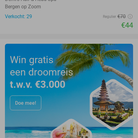
Bergen op Zoom
Verkocht: 29
€70
Regulier
€44
Win gratis
een droomreis
t.w.v. €3.000
Doe mee!