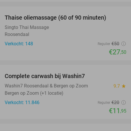
favorite_border
Thaise oliemassage (60 of 90 minuten)
45%
Singto Thai Massage
Roosendaal
Verkocht: 148
€50
Regulier
€27
,50
favorite_border
Complete carwash bij Washin7
40%
Washin7 Roosendaal & Bergen op Zoom
9.7
star
Bergen op Zoom (+1 locatie)
Verkocht: 11.846
€20
Regulier
€11
,95
favorite_border