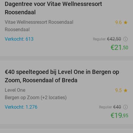
Dagentree voor Vitae Wellnessresort
49%
Roosendaal
Vitae Wellnessresort Roosendaal
9.6
star
Roosendaal
Verkocht: 613
€42
,50
Regulier
€21
,50
favorite_border
€40 speeltegoed bij Level One in Bergen op
50%
Zoom, Roosendaal of Breda
Level One
9.5
star
Bergen op Zoom (+2 locaties)
Verkocht: 1.276
€40
Regulier
€19
,95