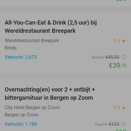
favorite_border
All-You-Can-Eat & Drink (2,5 uur) bij
13%
Wereldrestaurant Breepark
Wereldrestaurant Breepark
9.4
star
Breda
Verkocht: 2.673
€45
,50
Regulier
€39
,75
favorite_border
Overnachting(en) voor 2 + ontbijt +
44%
bittergarnituur in Bergen op Zoom
City Hotel Bergen op Zoom
9.5
star
Bergen op Zoom
Verkocht: 1.786
€123
Regulier