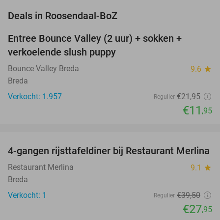
favorite_border
Deals in Roosendaal-BoZ
Entree Bounce Valley (2 uur) + sokken +
46%
verkoelende slush puppy
Bounce Valley Breda
9.6
star
Breda
Verkocht: 1.957
€21
,95
Regulier
€11
,95
favorite_border
4-gangen rijsttafeldiner bij Restaurant Merlina
29%
NEW
TODAY
Restaurant Merlina
9.1
star
Breda
Verkocht: 1
€39
,50
Regulier
€27
,95