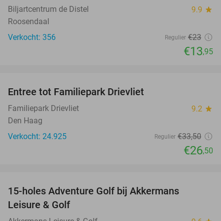
Biljartcentrum de Distel
9.9
star
Roosendaal
Verkocht: 356
€23
Regulier
€13
,95
favorite_border
Entree tot Familiepark Drievliet
21%
Familiepark Drievliet
9.2
star
Den Haag
Verkocht: 24.925
€33
,50
Regulier
€26
,50
favorite_border
15-holes Adventure Golf bij Akkermans
33%
Leisure & Golf