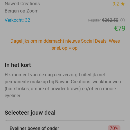
Nawod Creations
9.2
star
Bergen op Zoom
Verkocht: 32
€262
,50
Regulier
€79
Dagelijks om middernacht nieuwe Social Deals. Wees
snel, op = op!
In het kort
Elk moment van de dag een verzorgd uiterlijk met
permanente make-up bij Nawod Creations: wenkbrauwen
(hairstrokes, ombre of powder brows) en/of een mooie
eyeliner
Selecteer jouw deal
Eyeliner boven of onder
70%