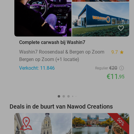
favorite_border
Complete carwash bij Washin7
Washin7 Roosendaal & Bergen op Zoom
9.7
star
Bergen op Zoom (+1 locatie)
Verkocht: 11.846
€20
Regulier
€11
,95
Deals in de buurt van Nawod Creations
50%