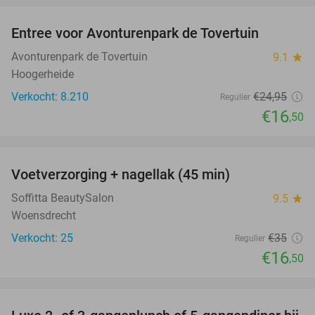
Entree voor Avonturenpark de Tovertuin
34%
Avonturenpark de Tovertuin
9.1
star
Hoogerheide
Verkocht: 8.210
€24
,95
Regulier
€16
,50
favorite_border
Voetverzorging + nagellak (45 min)
53%
Soffitta BeautySalon
9.5
star
Woensdrecht
Verkocht: 25
€35
Regulier
€16
,50
favorite_border