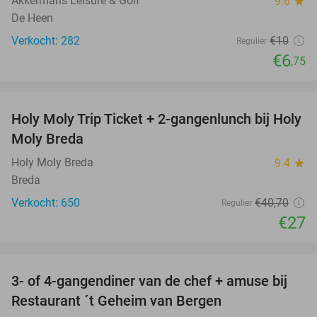
Akkermans Leisure & Golf
9.6
star
De Heen
Verkocht: 282
€10
Regulier
€6
,75
favorite_border
Holy Moly Trip Ticket + 2-gangenlunch bij Holy
34%
Moly Breda
Holy Moly Breda
9.4
star
Breda
Verkocht: 650
€40
,70
Regulier
€27
favorite_border
3- of 4-gangendiner van de chef + amuse bij
35%
Restaurant ´t Geheim van Bergen