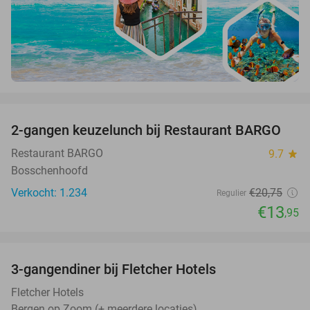
favorite_border
2-gangen keuzelunch bij Restaurant BARGO
33%
Restaurant BARGO
9.7
star
Bosschenhoofd
Verkocht: 1.234
€20
,75
Regulier
€13
,95
favorite_border
3-gangendiner bij Fletcher Hotels
42%
Fletcher Hotels
Bergen op Zoom (+ meerdere locaties)