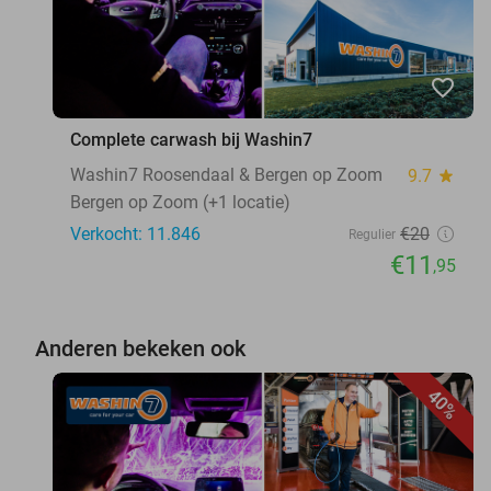
favorite_border
Complete carwash bij Washin7
Washin7 Roosendaal & Bergen op Zoom
9.7
star
Bergen op Zoom (+1 locatie)
Verkocht: 11.846
€20
Regulier
€11
,95
Anderen bekeken ook
40%