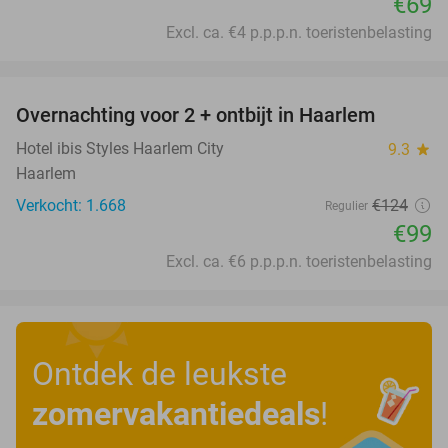
€69
Excl. ca. €4 p.p.p.n. toeristenbelasting
favorite_border
Overnachting voor 2 + ontbijt in Haarlem
20%
Hotel ibis Styles Haarlem City
9.3
star
Haarlem
Verkocht: 1.668
€124
Regulier
€99
Excl. ca. €6 p.p.p.n. toeristenbelasting
Ontdek de leukste
zomervakantiedeals
!