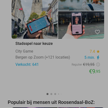
favorite_border
Stadsspel naar keuze
City Game
7.4
star
Bergen op Zoom (+121 locaties)
5 min.
directions_walk
Verkocht: 641
€19
,95
Regulier
€9
,95
Populair bij mensen uit Roosendaal-BoZ: