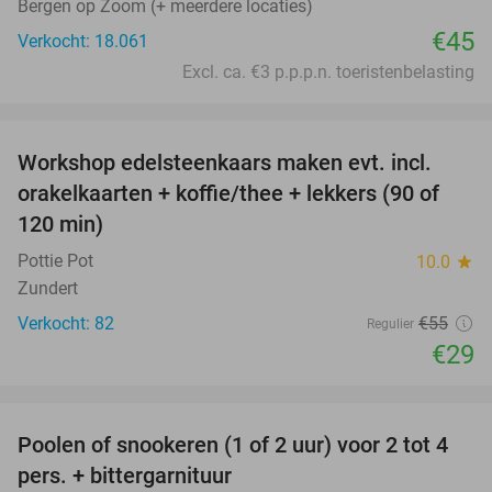
Bergen op Zoom (+ meerdere locaties)
€45
Verkocht: 18.061
Excl. ca. €3 p.p.p.n. toeristenbelasting
favorite_border
Workshop edelsteenkaars maken evt. incl.
47%
orakelkaarten + koffie/thee + lekkers (90 of
120 min)
Pottie Pot
10.0
star
Zundert
Verkocht: 82
€55
Regulier
€29
favorite_border
Poolen of snookeren (1 of 2 uur) voor 2 tot 4
39%
pers. + bittergarnituur