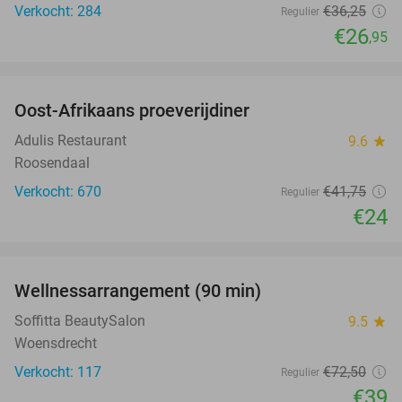
Verkocht: 284
€36
,25
Regulier
€26
,95
favorite_border
Oost-Afrikaans proeverijdiner
43%
Adulis Restaurant
9.6
star
Roosendaal
Verkocht: 670
€41
,75
Regulier
€24
favorite_border
Wellnessarrangement (90 min)
46%
Soffitta BeautySalon
9.5
star
Woensdrecht
Verkocht: 117
€72
,50
Regulier
€39