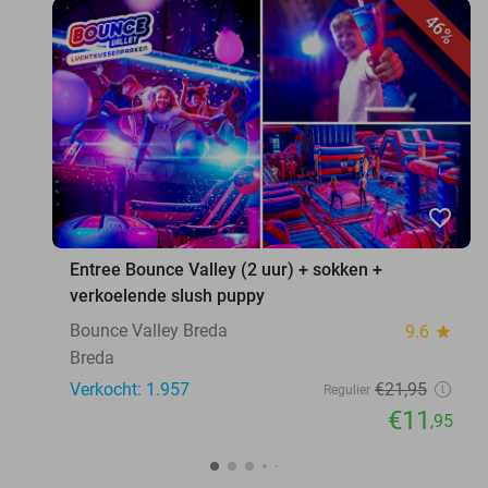
46%
favorite_border
Entree Bounce Valley (2 uur) + sokken +
verkoelende slush puppy
Bounce Valley Breda
9.6
star
Breda
Verkocht: 1.957
€21
,95
Regulier
€11
,95