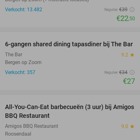
Verkocht: 13.482
€39
Regulier
€22
,50
favorite_border
6-gangen shared dining tapasdiner bij The Bar
21%
The Bar
9.2
star
Bergen op Zoom
Verkocht: 357
€34
Regulier
€27
favorite_border
All-You-Can-Eat barbecueën (3 uur) bij Amigos
26%
BBQ Restaurant
Amigos BBQ Restaurant
9.0
star
Roosendaal