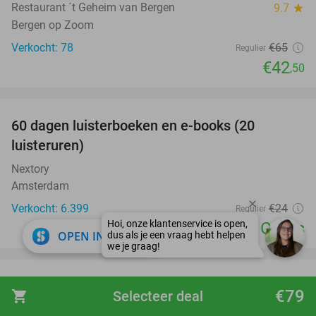
Restaurant ´t Geheim van Bergen
9.7
star
Bergen op Zoom
Verkocht: 78
€65
Regulier
€42
,50
favorite_border
100%
60 dagen luisterboeken en e-books (20
luisteruren)
Nextory
Amsterdam
Verkocht: 6.399
€24
Regulier
Gratis
close
OPEN IN APP
favorite_border
Overnachting voor 2 + ontbijt + 3-gangendiner
17%
€79
shopping_cart
Selecteer deal
in Zoetermeer